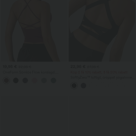
19,95 €
22,95 €
22,95 €
27,95 €
OneForm Sömlös Flow korslagd,
Köp 2 få 10% rabatt, 3 få 20% rabatt
rygglös, djup V-ringad croppad
SoftlyZero™ luftigt, croppat yogalinne
yogatopp med inbyggd bh
med fyrkantig halsringning, ryggfritt
och korslagda band, kylande känsla —
UPF50+