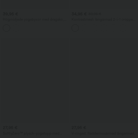
39,95 €
34,95 €
39,95 €
Högmidjade yogabyxor med dragsko,
Kontrastmesh långärmad 2-i-1 croppad
kontrastmesh, 2-i-1-ficka och vida ben
yogatopp med tumhål
27,95 €
27,95 €
SoftlyZero™ plysch-yogatopp med
V-ringad, fladdermusärmad långärmad
utskuret parti, vriden rygg, U-ringning
tröja med utskärning — avslappnad stil