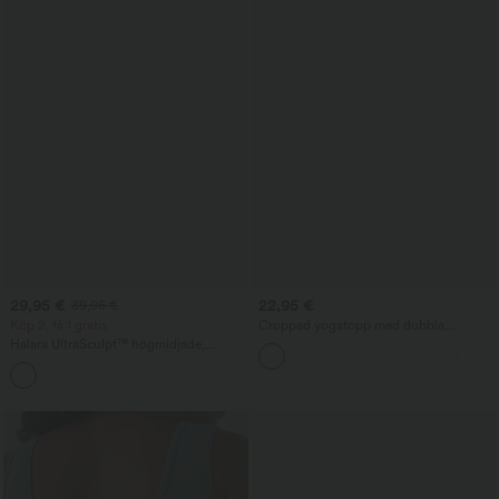
29,95 €
22,95 €
39,95 €
Köp 2, få 1 gratis
Croppad yogatopp med dubbla
axelband
Halara UltraSculpt™ högmidjade,
magkontrollerande formande
+17
träningsleggings med ficka