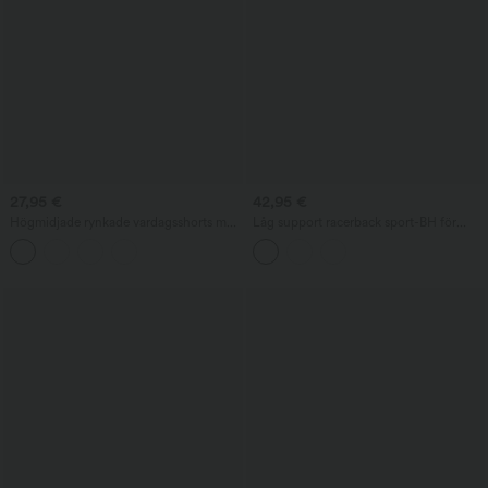
27,95 €
42,95 €
Högmidjade rynkade vardagsshorts med
Låg support racerback sport-BH för
inbyggd underbyxa 2,5 tum
yoga, DD–F-kupor