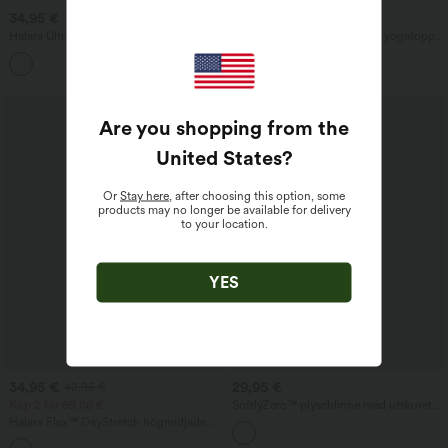
34,95 €
34,95 €
Halara UltraSculpt™ högmidjade
SoftlyZero™ plysch croppad yogatopp
scrunch-bikershorts — rumplyft,
med utskärning
+11
magkontroll, ficka och formande
passform, 5''
Are you shopping from the
United States
?
Or
Stay here
, after choosing this option, some
products may no longer be available for delivery
to your location.
YES
34,95 €
29,95 €
42,95 €
Köp 2 för 59,00 €
SoftlyZero™ plyschlinne med utskuret
parti, yogatopp för kupstorlekar A–D
Halara Flex™ DayStretch högmidjade
arbetsbyxor med raka ben och fickor