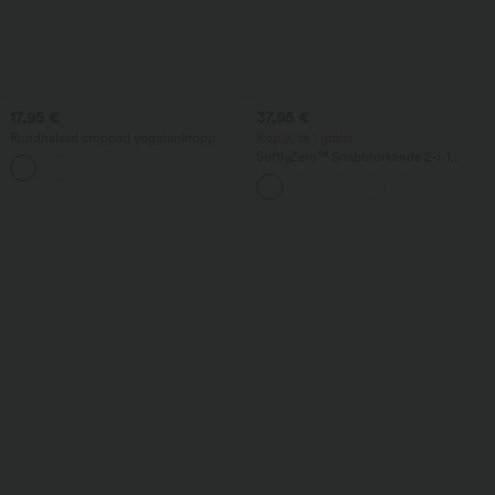
17,95 €
37,95 €
Rundhalsad croppad yogatanktopp
Köp 2, få 1 gratis
SoftlyZero™ Snabbtorkande 2-i-1
löparshorts, hög midja och
magformande, med reflekterande
prickar, korsad fåll, 3'' och fickor