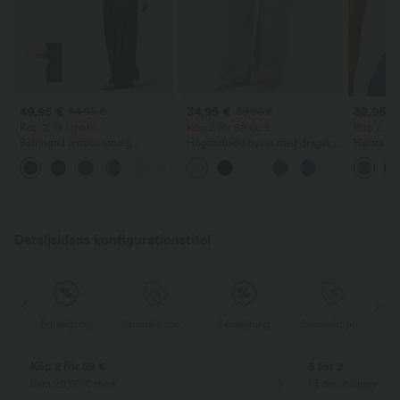
49,95 €
34,95 €
32,95 €
54,95 €
39,95 €
Köp 2, få 1 gratis
Köp 2 för 59,00 €
Köp 2, få 
Båtringad ärmlös randig
Högmidjade byxor med dragsko,
Halara U
arbetsjumpsuit med sidoknyt,
fickor, vida baggy-ben och
yogatopp
+8
svalkande material och fickor -
linneliknande känsla
och twist
Easy Peezy Edition
Detaljsidans konfigurationstitel
Specialkupong
Försäljning
Specialkupong
Försäljning
Specialkupong
Köp 2 för 59 €
3 för 2
Bara 29,50 € styck
Få den billigaste v