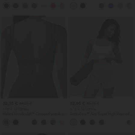
med sidoknyt, svalkande material och
vida baggy-ben och linneliknande
+8
fickor - Easy Peezy Edition
känsla
32,95 €
32,95 €
34,95 €
39,95 €
Köp 2, få 1 gratis
Köp 2, få 1 gratis
Halara UltraSculpt™ Croppad yogatopp
SoftlyZero™ Airy Super High Waisted 2-
med dubbla axelband och twistad,
in-1 InstantCool yogashorts 5'' med
+11
rygglös design
fickor — längre längd