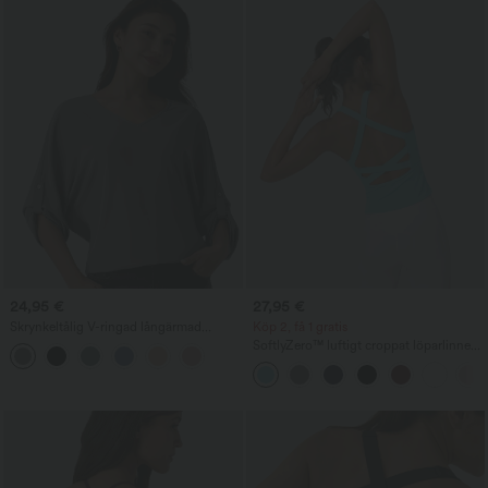
24,95 €
27,95 €
Skrynkeltålig V-ringad långärmad
Köp 2, få 1 gratis
arbetsblus
SoftlyZero™ luftigt croppat löparlinne
med fyrkantig halsringning — svalkande
touch — längre längd — UPF50+