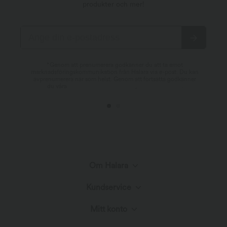
produkter och mer!
*Genom att prenumerera godkänner du att ta emot
marknadsföringskommunikation från Halara via e-post. Du kan
avprenumerera när som helst. Genom att fortsätta godkänner
du våra
Villkor och bestämmelser
,
Integritetspolicy
.
Om Halara
Kundservice
Möt Halara
Mitt konto
Live Chat