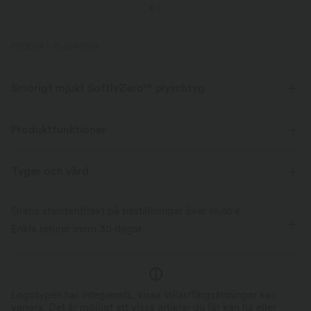
PRODUKT-ID 02497814
Smörigt mjukt SoftlyZero™ plyschtyg
Smörmjuk, fyrvägsstretchig och fukttransporterande komfort för hela
dagen.
Produktfunktioner
Smörsöt
fyrvägssträck
Tyger och vård
Andningsbar
Fukttransporterande
Gratis standardfrakt på beställningar över
59,00 €
Enkla returer inom 30 dagar
Logotypen har integrerats, vissa stilar/färgsättningar kan
variera. Det är möjligt att vissa artiklar du får kan ha eller