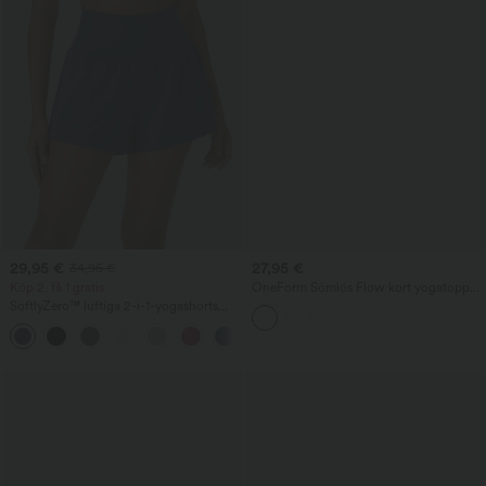
29,95 €
27,95 €
34,95 €
Köp 2, få 1 gratis
OneForm Sömlös Flow kort yogatopp
med inbyggd bh
SoftlyZero™ luftiga 2-i-1-yogashorts
med extra hög midja, InstantCool och
+25
fickor