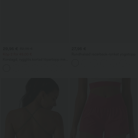
29,95 €
27,95 €
32,95 €
Köp 2 för 49,00 €
Rundhalsad racerback-rynkat yogatopp
Korslagd, rygglös kortad löpartopp med
inbyggd bh, kupstorlek A-D
+6