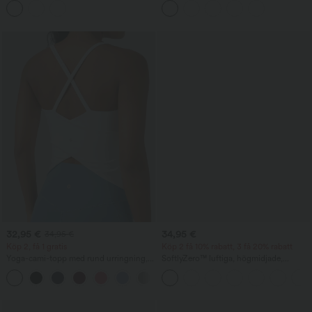
och inbyggd behå
32,95 €
34,95 €
34,95 €
Köp 2, få 1 gratis
Köp 2 få 10% rabatt, 3 få 20% rabatt
Yoga-cami-topp med rund urringning,
SoftlyZero™ luftiga, högmidjade,
korsad rygg och överlappande
rynkade InstantCool-yogashorts 3'' med
+5
nederkant
fickor