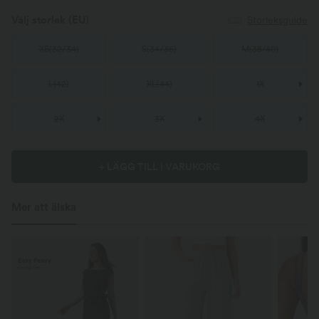
Välj storlek
(EU)
Storleksguide
XS
(
32/34
)
S
(
34/36
)
M
(
38/40
)
L
(
42
)
XL
(
44
)
1X
2X
3X
4X
+ LÄGG TILL I VARUKORG
Mer att älska