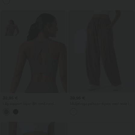
+24
32,95 €
39,95 €
Låg support löpar-BH med rund
Midjehöga palazzo-byxor med resår i
halsringning, inbyggda kupor och
midjan och dragsko, med fickor — vida,
utskuret parti
luftiga och löst sittande vardagsbyxor