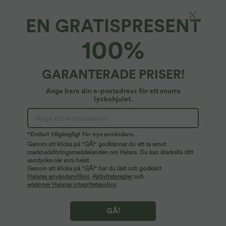
EN GRATISPRESENT
SoftlyZero™ Plysch*
100%
SoftlyZero™ plysch U-ringad racerback,
utskuren croppad yogatopp
37,95 €
GARANTERADE PRISER!
Ange bara din e-postadress för att snurra
lyckohjulet.
*Endast tillgängligt för nya användare.
Genom att klicka på "GÅ!" godkänner du att ta emot
marknadsföringsmeddelanden om Halara. Du kan återkalla ditt
samtycke när som helst.
Genom att klicka på "GÅ!" har du läst och godkänt
Halaras användarvillkor
,
Aktivitetsregler
och
erkänner Halaras integritetspolicy
.
GÅ!