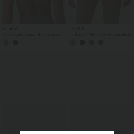
22,95 €
29,95 €
Ribbstickad yogasport-bh med låg stöd,
SoftlyZero™ Airy crossover högmidjade
korsad ryggfri design och inbyggd bh
2-i-1 InstantCool yogashorts 3'' med
fickor