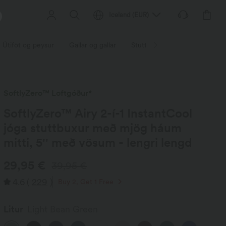
Iceland
(
EUR
)
Útiföt og peysur
Gallar og gallar
Stuttur
Skirtar
Plús o
SoftlyZero™ Loftgóður*
SoftlyZero™ Airy 2-í-1 InstantCool
jóga stuttbuxur með mjög háum
mitti, 5'' með vösum - lengri lengd
29,95 €
39,95 €
4.6
(
229
)
Buy 2, Get 1 Free
Litur
Light Bean Green