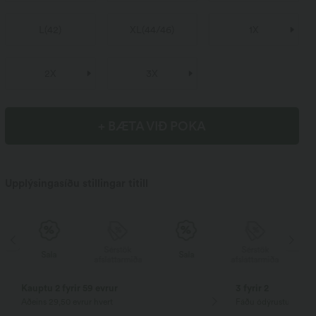
L
(
42
)
XL
(
44/46
)
1X
2X
3X
+ BÆTA VIÐ POKA
Upplýsingasíðu stillingar titill
Sérstök
Sérstök
Sala
Sala
ða
afsláttarmiða
afsláttarmiða
Kauptu 2 fyrir 59 evrur
3 fyrir 2
Aðeins 29,50 evrur hvert
Fáðu ódýrustu vörun