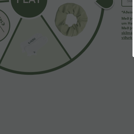
*Aðeins
Með því
um Hala
Með því
skilmál
viðurke