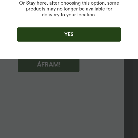
Or
Stay here
, after choosing this option, some
products may no longer be available for
 í boði fyrir nýja notendur.
delivery to your location.
 að smella á "ÁFRAM!", samþykkir þú að fá markaðsskrifaboð
ra. Þú getur dregið samþykki þitt til baka hvenær sem er.
 að smella á "ÁFRAM!", hefur þú lesið og samþykkir
YES
a Halara
,
starfsreglur
og
nnir persónuverndarstefnu Halara
.
ÁFRAM!