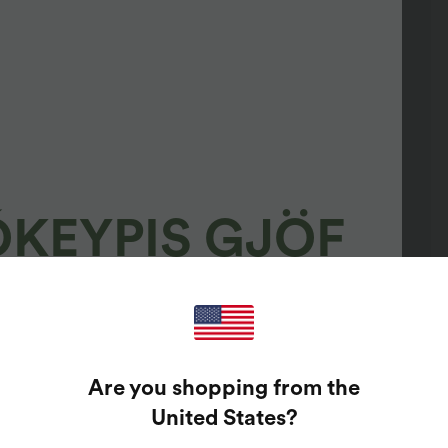
ÓKEYPIS GJÖF
100%
TRÚNAÐARVERÐLAUN!
Are you shopping from the
ðu bara inn netfangið þitt til að snúa heppnis hjólinu.
United States
?