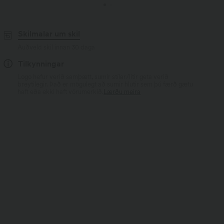
Skilmalar um skil
Auðveld skil innan 30 daga
Tilkynningar
Logo hefur verið samþætt, sumir stílar/litir geta verið
breytilegir. Það er mögulegt að sumir hlutir sem þú færð gætu
haft eða ekki haft vörumerkið.
Lærðu meira