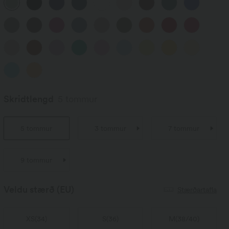
Skridtlengd
5 tommur
5 tommur
3 tommur
7 tommur
9 tommur
Veldu stærð
(EU)
Stærðartafla
XS
(
34
)
S
(
36
)
M
(
38/40
)