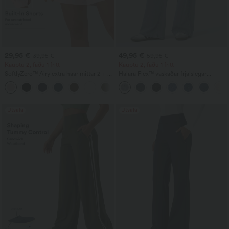
29,95 €
49,95 €
39,95 €
59,95 €
Kauptu 2, fáðu 1 frítt
Kauptu 2, fáðu 1 frítt
SoftlyZero™ Airy extra háar mittar 2-í-1
Halara Flex™ vaskaðar frjálslegar
InstantCool jóga-stuttbuxur 7" með
gallabuxur – ósamhverfar, lágt mitti,
+23
vösum
með rennilásvasum, laust snið og breiðir
fótleggir
Útsala
Útsala