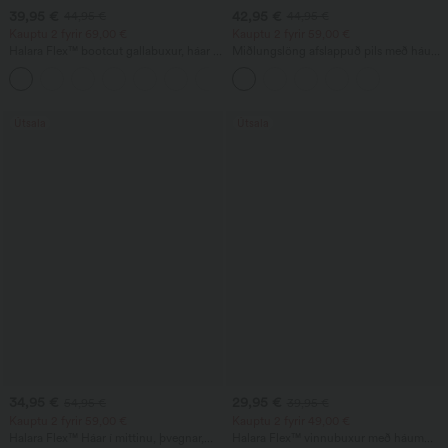
39,95 €
42,95 €
44,95 €
44,95 €
Kauptu 2 fyrir 69,00 €
Kauptu 2 fyrir 59,00 €
Halara Flex™ bootcut gallabuxur, háar í
Miðlungslöng afslappuð pils með háum
mittið, með vösum, vaskaðar,
mitti, kviðstuðningi, rynkingum og
+5
hversdagslegar
sveigðum brúnum, 2-í-1 úr flís og PU
Útsala
Útsala
34,95 €
29,95 €
54,95 €
39,95 €
Kauptu 2 fyrir 59,00 €
Kauptu 2 fyrir 49,00 €
Halara Flex™ Háar í mittinu, þvegnar,
Halara Flex™ vinnubuxur með háum