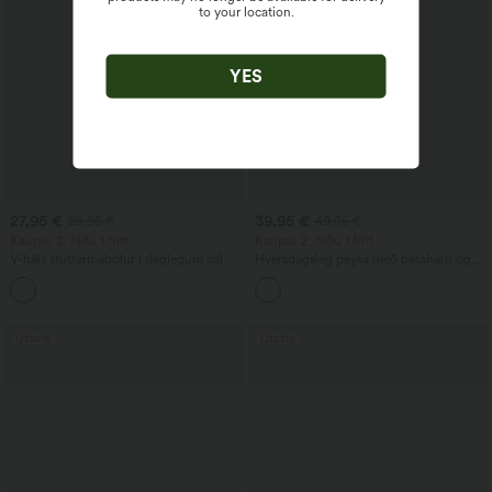
to your location.
YES
27,95 €
39,95 €
29,95 €
49,95 €
Kauptu 2, fáðu 1 frítt
Kauptu 2, fáðu 1 frítt
V-háls stuttermabolur í daglegum stíl
Hversdagsleg peysa með bátahálsi og
breiðum vænglaga ermum
+9
Útsala
Útsala