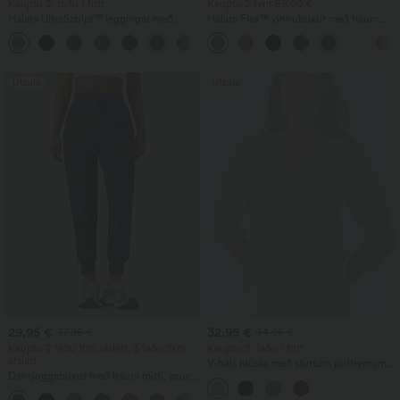
Kauptu 2, fáðu 1 frítt
Kauptu 2 fyrir 59,00 €
Halara UltraSculpt™ leggingar með
Halara Flex™ vinnubuxur með háum
háum mitti, magastýringu, mótandi sniði
mitti, vasa aftan til hliðar og smávíkkun
+17
og vösum fyrir æfingar
Útsala
Útsala
29,95 €
32,95 €
37,95 €
34,95 €
Kauptu 2 fáðu 10% afslátt, 3 fáðu 20%
Kauptu 2, fáðu 1 frítt
afslátt
V-háls blússa með stuttum púffermum,
Dansjoggabuxur með háum mitti, snúru,
frjálsleg
safnaðri áferð, þrengdum fótleggjum,