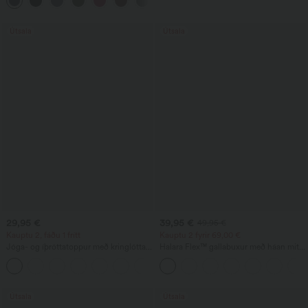
fljótþornandi efni, kælandi snertingu og
vösum - UPF40+
Útsala
Útsala
29,95 €
39,95 €
49,95 €
Kauptu 2, fáðu 1 frítt
Kauptu 2 fyrir 69,00 €
Jóga- og íþróttatoppur með kringlóttan
Halara Flex™ gallabuxur með háan mitti
háls, stuttum ermum, fellingum og
og vösum — lausar, með breiðum
+11
kælandi áferð - UPF50+
fótleggjum, þvegnar og frjálslegar
Útsala
Útsala