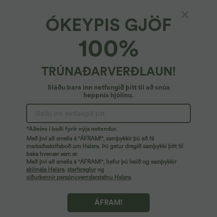
ÓKEYPIS GJÖF
100%
TRÚNAÐARVERÐLAUN!
Sláðu bara inn netfangið þitt til að snúa
heppnis hjólinu.
Ups!
Við finnum ekki síðuna sem þú ert að leita að.
*Aðeins í boði fyrir nýja notendur.
Með því að smella á "ÁFRAM!", samþykkir þú að fá
markaðsskrifaboð um Halara. Þú getur dregið samþykki þitt til
baka hvenær sem er.
Versla meira
Með því að smella á "ÁFRAM!", hefur þú lesið og samþykkir
skilmála Halara
,
starfsreglur
og
viðurkennir persónuverndarstefnu Halara
.
ÁFRAM!