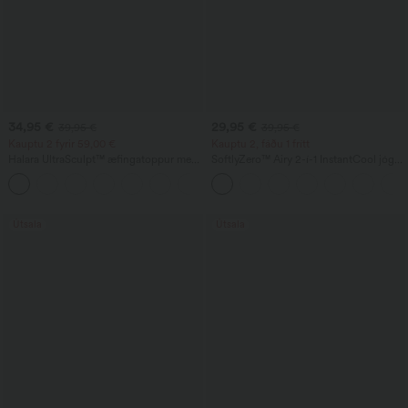
34,95 €
29,95 €
39,95 €
39,95 €
Kauptu 2 fyrir 59,00 €
Kauptu 2, fáðu 1 frítt
Halara UltraSculpt™ æfingatoppur með
SoftlyZero™ Airy 2-í-1 InstantCool jóga
hringhálsi og bogaðan kant
stuttbuxur með mjög háum mitti, 5''
+11
með vösum - lengri lengd
Útsala
Útsala