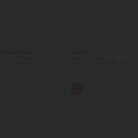
29,95 €
39,95 €
39,95 €
Kauptu 2 fyrir 49,00 €
Kauptu 2 fyrir 59,00 €
DayStretch buxur með háum mitti,
DayStretch lausar vinnustuttbuxur með
vösum og beinum fótleggjum
háum mitti, 4'' og vösum
+23
Útsala
Útsala
-42%