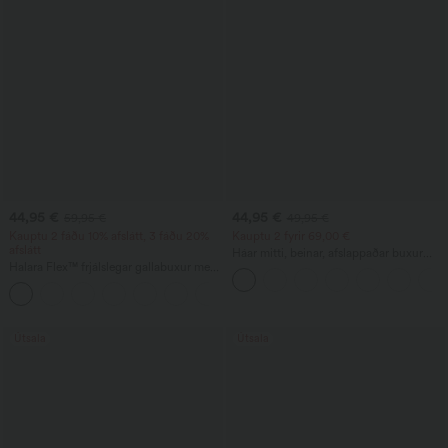
44,95 €
44,95 €
59,95 €
49,95 €
Kauptu 2 fáðu 10% afslátt, 3 fáðu 20%
Kauptu 2 fyrir 69,00 €
afslátt
Háar mitti, beinar, afslappaðar buxur
Halara Flex™ frjálslegar gallabuxur með
með lín-tilfinningu og vösum
lága mitti, rennilásvösum og
trommullaga buxnafótum
Útsala
Útsala