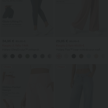
34,95 €
29,95 €
39,95 €
35,95 €
Kauptu 2, fáðu 1 frítt
Kauptu 2 fyrir 49,00 €
Halara UltraSculpt™ mótandi
Halara Flex™ háar mittisbuxur með
æfingaleggings með háum mitti,
vösum, breiðum fótleggjum og
+13
rynktuðum rasslyftingu, kviðstýringu og
vafflaáferð
vösum
Útsala
Útsala