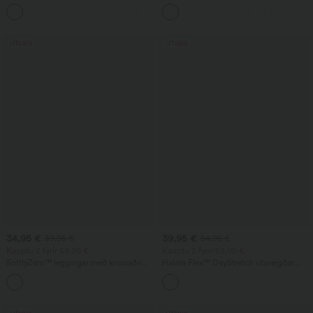
afslappaðar gallabuxur með krossvasa
mitti - líkamsmótaðar, mittissléttandi,
+1
með vösum, breiðir fótleggir úr micro-
waffle efni
Útsala
Útsala
34,95 €
39,95 €
39,95 €
54,95 €
Kauptu 2 fyrir 59,00 €
Kauptu 2 fyrir 59,00 €
SoftlyZero™ leggingar með krossaðri
Halara Flex™ DayStretch útsveigðar
mitti, vasa og sléttri áferð
vinnubuxur með háum mitti og vösum
+16
Útsala
Útsala