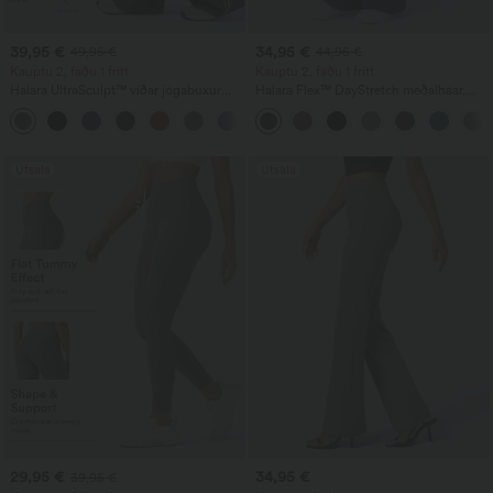
39,95 €
34,95 €
49,95 €
44,95 €
Kauptu 2, fáðu 1 frítt
Kauptu 2, fáðu 1 frítt
Halara UltraSculpt™ víðar jógabuxur
Halara Flex™ DayStretch meðalháar,
með háum mitti, magastýringu,
útvíkkaðar vinnubuxur með
litablokk-röndum og vösum
hliðarrennilásvasa
Útsala
Útsala
29,95 €
34,95 €
39,95 €