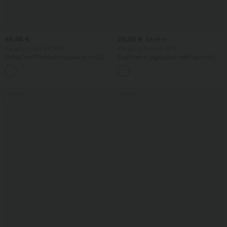
49,95 €
29,95 €
34,95 €
Kauptu 2 fyrir 69,00 €
Kauptu 2 fyrir 49,00 €
SoftlyZero™ loftkennt baklaust snúið og
DayStretch jógabuxur með háu mitti,
útflætt dans- og æfingakjól - lítill
magastuðningi, víðum fótleggjum og
+13
stuðningur - lengri lengd - Easy Peezy
lausu sniði, með vösum
Edition - skálastærðir A-D
Útsala
Útsala