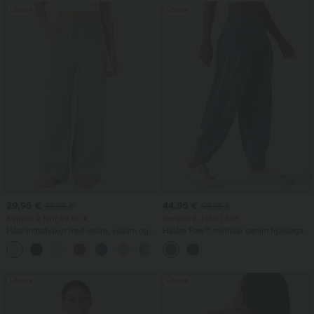
Útsala
Útsala
29,95 €
44,95 €
39,95 €
59,95 €
Kauptu 2 fyrir 49,00 €
Kauptu 2, fáðu 1 frítt
Háar mittabuxur með snúru, vösum og
Halara Flex™ miðháar denim frjálslegar
víðum fótleggjum, rúmgóðar, frjálslegar
balloon-jogger-buxur með vösum
+15
og með línkenndri tilfinningu.
Útsala
Útsala