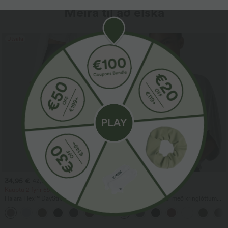
Meira til að elska
Útsala
Útsala
34,95 €
29,95 €
42,95 €
34,95 €
Kauptu 2 fyrir 59,00 €
Kauptu 2, fáðu 1 frítt
Halara Flex™ DayStretch vinnubuxur
Afslappaður toppur með kringlóttum
með háu mitti, beinum fótleggjum og
hálsmáli og víðum ermum.
+24
vösum