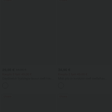
29,95 €
34,95 €
44,95 €
Kauptu 2 fyrir 49,00 €
Kauptu 2 fyrir 49,00 €
DayStretch frjálslegar buxur með háum
Midi pils úr kordúrói með meðalháu
mitti, tunnulaga fótleggjum og vösum
mitti og framhlið-hliðartösku með flipa,
+5
fyrir hversdagslegt not
Útsala
Útsala