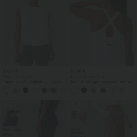
29,95 €
27,95 €
Kauptu 2, fáðu 1 frítt
Kauptu 2, fáðu 1 frítt
Yogatopp með hringhálsi og hnýptu
InstantCool jóga-topp með U-hálsi og
sniði, með kælandi snertingu - UPF50+
bogaðan kant - UPF50+
+16
Útsala
Útsala