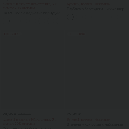
Купете 2 и вземете 10% отстъпка, 3 и
Купете 2, вземете 1 безплатно
вземете 20% отстъпка
DayStretch бермудски широки шорти
Halara Flex™ ежедневни бермуди от
за работа с висока талия 7'' с
изтрит деним с висока талия,
джобове
джобове и навит подгъв
Продажба
Продажба
24,95 €
39,95 €
34,95 €
Купете 2 и вземете 10% отстъпка, 3 и
Купете 2, вземете 1 безплатно
вземете 20% отстъпка
Вталена миди рокля с набирания и
Спортен топ за йога с кръгло
връзки, ежедневна