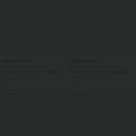
27,95 €
39,95 €
29,95 €
49,95 €
Купете 2, вземете 1 безплатно
Купете 2, вземете 1 безплатно
Ежедневна тениска с V-образно
Ежедневен пуловер с лодка деколте
деколте и къси ръкави
и прилеп ръкави
+9
Продажба
Продажба