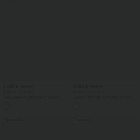
34,95 €
34,95 €
39,95 €
49,95 €
Купете 2 за 59,00 €
Купете 2 за 59,00 €
Ежедневни панталони с висока
Голф панталони с втален силует,
талия, връзка и широк крачол, от
средна талия, връзка на талията,
+5
ленена смесена материя, с
извито дъно, бързосъхнещи, с
джобове
джобове — UPF40+
Продажба
Продажба