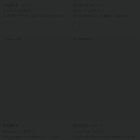
34,95 €
39,95 €
39,95 €
44,95 €
Купете 2 за 59,00 €
Купете 2 за 69,00 €
SoftlyZero™ едноцветни легинси с
Пола с висока талия и връзка,
кръстосана талия и джоб
контрастна мрежа, 2 в 1 с джоб,
+16
ефирна миди с разкроен силует за
ежедневен стил
Продажба
Продажба
34,95 €
29,95 €
34,95 €
Купете 2 за 49,00 €
Купете 2 за 49,00 €
Миди пола от вельвет с преден
DayStretch йога панталони с висока