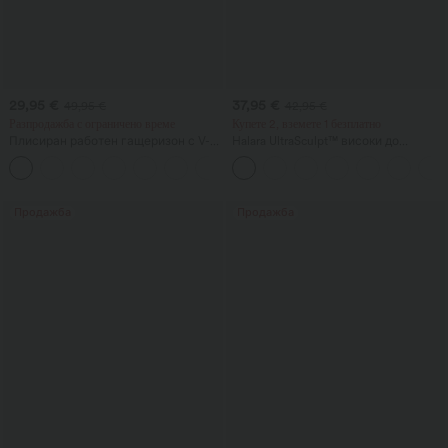
29,95 €
37,95 €
49,95 €
42,95 €
Разпродажба с ограничено време
Купете 2, вземете 1 безплатно
Плисиран работен гащеризон с V-
Halara UltraSculpt™ високи до
образно деколте, къси ръкави,
талията йога-легинси с оформящ
кръстосано връзване и джобове -
ефект, контрол на корема, джоб и
Easy Peezy
разкроен крачол
Продажба
Продажба