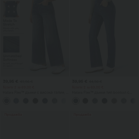
39,95 €
39,95 €
49,95 €
44,95 €
Купете 2 за 69,00 €
Купете 2 за 69,00 €
Halara Flex™ дънки с висока талия, с
Halara Flex™ дънки тип bootcut с
джобове, свободен силует и
висока талия, джобове и измит
+2
широки крачоли, с измит
ежедневен вид
ежедневен вид
Продажба
Продажба