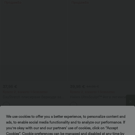
Продажба
Продажба
37,95 €
39,95 €
44,95 €
Купете 2, вземете 1 безплатно
Купете 2, вземете 1 безплатно
DayStretch плисирани бермуди за
Halara UltraSculpt™ йога легинси с
работа с висока талия, 10'' с
висока талия, със събиращ ефект
джобове
на задната част за повдигане на
Кръговайте и победете!
седалището, с контрол на корема,
разкроени крачоли и джобове
We use cookies to offer you a better experience, to personalize content and
Продажба
ads, to enable social media functionality and to analyze our performance. If
you're okay with our and our partners’ use of cookies, click on “Accept
Cookies”. Cookie preferences can be managed and disabled at any time by