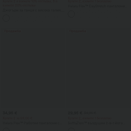
Купете 2 и вземете 10% отстъпка, 3 и
Купете 2, вземете 1 безплатно
вземете 20% отстъпка
Halara Flex™ DayStretch панталони
Джогъри за танци с висока талия,
клеш със средна талия и страничен
връзка, с набори, стеснен силует,
джоб с цип, подходящи за работа
бързосъхнещи, с охлаждащо
усещане, с джобове - UPF40+
Продажба
Продажба
34,95 €
29,95 €
34,95 €
Купете 2 за 59,00 €
Купете 2, вземете 1 безплатно
Halara Flex™ Работни панталони с
SoftlyZero™ въздушни 2-в-1 йога
висока талия, със заден джоб и
шорти InstantCool, със супервисока