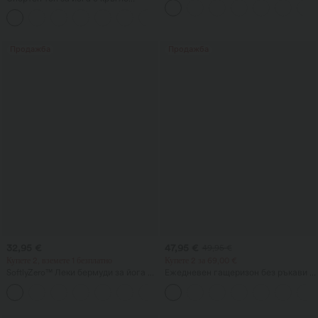
деколте, дълъг ръкав и събрани
+7
гънки - UPF50+
Продажба
Продажба
32,95 €
47,95 €
49,95 €
Купете 2, вземете 1 безплатно
Купете 2 за 69,00 €
SoftlyZero™ Леки бермуди за йога с
Ежедневен гащеризон без ръкави с
висока талия, джобове и InstantCool
U-образен гръб и джобове
+16