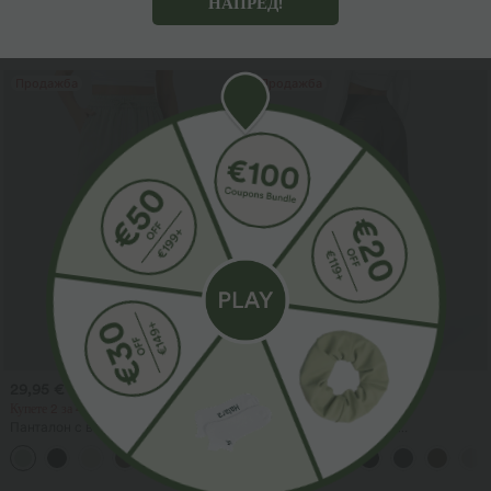
НАПРЕД!
Повече за обичане
Продажба
Продажба
29,95 €
34,95 €
39,95 €
42,95 €
Купете 2 за 49,00 €
Купете 2 за 59,00 €
Панталон с висока талия с връзка и
Halara Flex™ DayStretch
джобове, широки крачоли,
високоталиеви работни панталони
+15
свободна ежедневна кройка с
с прав крачол и джобове
ленен ефект