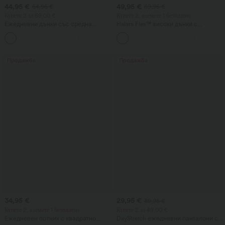
44,95 €
49,95 €
54,95 €
59,95 €
Купете 2 за 69,00 €
Купете 2, вземете 1 безплатно
Ежедневни дънки със средна
Halara Flex™ високи дънки с
талия, връзка и джобове
оформящ ефект за корема, широк
крачол, ежедневни, с джобове
Продажба
Продажба
34,95 €
29,95 €
39,95 €
Купете 2, вземете 1 безплатно
Купете 2 за 49,00 €
Ежедневен потник с квадратно
DayStretch ежедневни панталони с