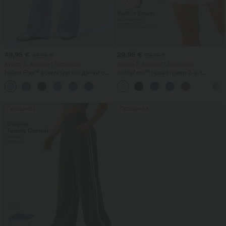
49,95 €
29,95 €
59,95 €
39,95 €
Купете 2, вземете 1 безплатно
Купете 2, вземете 1 безплатно
Halara Flex™ асиметрични дънки с
SoftlyZero™ проветриви 2-в-1
ниска талия, джобове с цип,
InstantCool йога шорти с много
+5
обемен широк крачол и изпран
висока талия, 7" дължина, с
ефект – ежедневни.
джобове
Продажба
Продажба