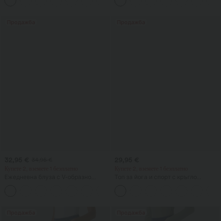
+13
леко разкрояване
талия, 9" с джобове
Продажба
Продажба
32,95 €
29,95 €
34,95 €
Купете 2, вземете 1 безплатно
Купете 2, вземете 1 безплатно
Ежедневна блуза с V-образно
Топ за йога и спорт с кръгло
деколте и къси буфан ръкави
деколте, къси ръкави, с набор, с
прохладно усещане, UPF50+
Продажба
Продажба