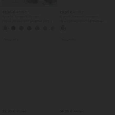
39,95 €
29,95 €
49,95 €
39,95 €
Купете 2, вземете 1 безплатно
Купете 2, вземете 1 безплатно
Halara UltraSculpt™ Широки йога
Halara UltraSculpt™ оформящи
панталони с висока талия и контрол
тренировъчни клинове с висока
на корема, с цветно комбинирани
талия, контрол на корема и
ивици и джобове
джобове
Продажба
Продажба
29,95 €
34,95 €
37,95 €
44,95 €