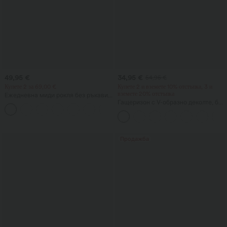
49,95 €
34,95 €
54,95 €
Купете 2 за 69,00 €
Купете 2 и вземете 10% отстъпка, 3 и
вземете 20% отстъпка
Ежедневна миди рокля без ръкави
и с открит гръб, с кръстосано
Гащеризон с V-образно деколте, без
деколте и ефирен силует, с
ръкави и с набръчкани джобове —
джобове.
Easy Peezy
Продажба