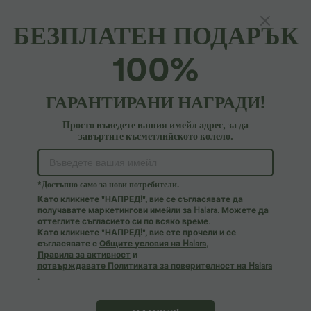
БЕЗПЛАТЕН ПОДАРЪК
100%
ГАРАНТИРАНИ НАГРАДИ!
Просто въведете вашия имейл адрес, за да
завъртите късметлийското колело.
Опа!
Изглежда не можем да намерим страницата, която
*Достъпно само за нови потребители.
търсите.
Като кликнете "НАПРЕД!", вие се съгласявате да
получавате маркетингови имейли за Halara. Можете да
оттеглите съгласието си по всяко време.
Пазарувайте повече
Като кликнете "НАПРЕД!", вие сте прочели и се
съгласявате с
Общите условия на Halara
,
Правила за активност
и
потвърждавате Политиката за поверителност на Halara
.