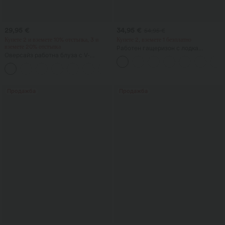
29,95 €
34,95 €
54,95 €
Купете 2 и вземете 10% отстъпка, 3 и
Купете 2, вземете 1 безплатно
вземете 20% отстъпка
Работен гащеризон с лодка
Оверсайз работна блуза с V-
деколте, без ръкави, връзки
образно деколте и къс ръкав, с
отстрани, с охлаждащо усещане, на
+1
ефект против намачкване
райе, с джобове — издание Easy
Peezy
Продажба
Продажба