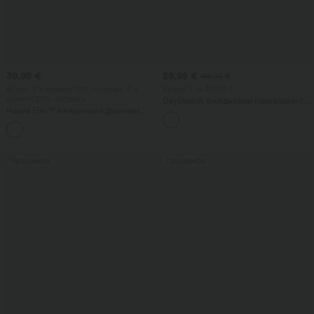
39,95 €
29,95 €
44,95 €
Купете 2 и вземете 10% отстъпка, 3 и
Купете 2 за 49,00 €
вземете 20% отстъпка
DayStretch ежедневни панталони с
Halara Flex™ ежедневни дънкови
висока талия, цилиндрични крачоли
клинове с висока талия и оформящ
и джобове
ефект за корема, с джобове
Продажба
Продажба