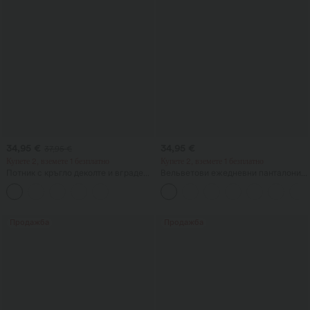
34,95 €
34,95 €
37,95 €
Купете 2, вземете 1 безплатно
Купете 2, вземете 1 безплатно
Потник с кръгло деколте и вграден
Вельветови ежедневни панталони
сутиен — ежедневен модел, за
със средна талия и джоб с цип
чашки B–E
Продажба
Продажба