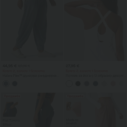
44,95 €
27,95 €
59,95 €
Купете 2, вземете 1 безплатно
Купете 2, вземете 1 безплатно
Halara Flex™ дънкови ежедневни
Потник за йога с U-образно деколте
джогъри с балонен силует, със
и извито долнище, InstantCool,
средно висока талия и джобове
UPF50+
Продажба
Продажба