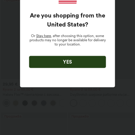
Are you shopping from the
United States
?
Or
Stay here
, after choosing this option, some
products may no longer be available for delivery
to your location.
YES
29,95 €
39,95 €
39,95 €
Купете 2 за 49,00 €
Купете 2 за 59,00 €
Halara Flex™ панталони с висока
DayStretch широки работни къси
талия, моделиращи тялото,
панталони с висока талия, 4'', с
+10
вталяващи талията, с джобове,
джобове
широки крачоли, от микро-вафлена
материя за работа
Продажба
Продажба