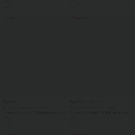
деколте и вграден сутиен, чашки B-
висока талия, прав крачол и
E
джобове
Продажба
Продажба
37,95 €
34,95 €
37,95 €
Купете 2, вземете 1 безплатно
Купете 2, вземете 1 безплатно
Halara UltraSculpt™ байкър шорти за
Halara Ultrasculpt™ Спортен сутиен
тренировка, оформящи, с висока
за тренировки със средна опора,
+10
талия, контрол на корема и джоб, 7''
без гръб, с регулируема катарама и
вградено бюстие
Продажба
Продажба