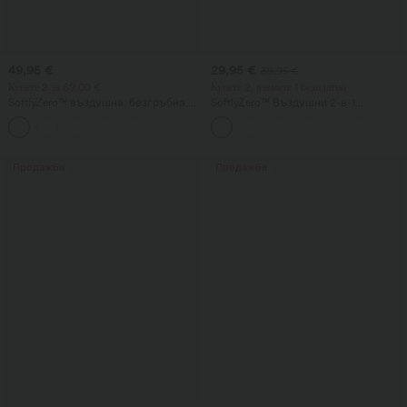
49,95 €
29,95 €
39,95 €
Купете 2 за 69,00 €
Купете 2, вземете 1 безплатно
SoftlyZero™ въздушна, безгръбна,
SoftlyZero™ Въздушни 2-в-1
усукана разкроена рокля за танци и
InstantCool йога шорти със супер
+13
активност — ниска поддръжка —
висока талия, 5'' с джобове —
удължена дължина — Easy Peezy
удължена дължина
Edition — A-D Cups
Продажба
Продажба