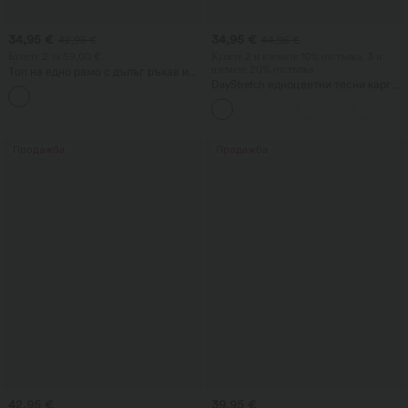
34,95 €
34,95 €
42,95 €
44,95 €
Купете 2 за 59,00 €
Купете 2 и вземете 10% отстъпка, 3 и
вземете 20% отстъпка
Топ на едно рамо с дълъг ръкав и
отвор за палеца, извит подгъв
DayStretch едноцветни тесни карго
+3
(високо отпред, ниско отзад),
панталони с висока талия и
бързосъхнещ, с вграден сутиен
джобове с цип
Продажба
Продажба
42,95 €
39,95 €