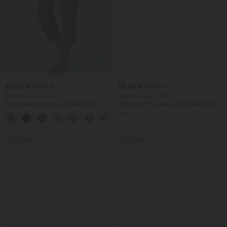
34,95 €
34,95 €
59,95 €
54,95 €
Купете 2 за 59,00 €
Купете 2 за 59,00 €
Къси панталони с висока талия,
Halara Flex™ Дънки с висока талия,
джоб с цип и ленен ефект
кръстосани джобове и изпран
+7
ефект за ежедневен стил
Продажба
Продажба