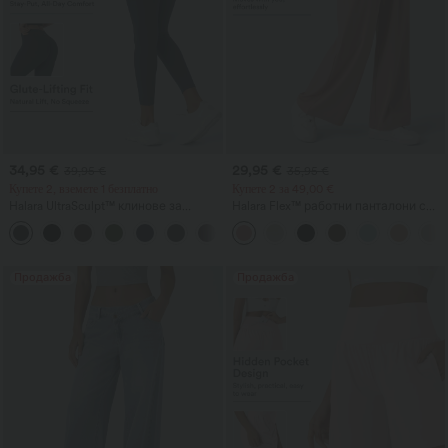
34,95 €
29,95 €
39,95 €
35,95 €
Купете 2, вземете 1 безплатно
Купете 2 за 49,00 €
Halara UltraSculpt™ клинове за
Halara Flex™ работни панталони с
тренировки с висока талия,
висока талия, джобове, широки
+13
оформящи силуета, с джоб, с
крачоли и вафлена текстура
повдигаща „събрана“ задна част и
контрол на корема
Продажба
Продажба