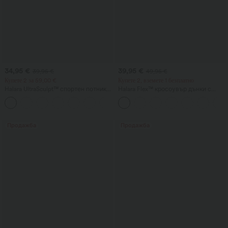
34,95 €
39,95 €
39,95 €
49,95 €
Купете 2 за 59,00 €
Купете 2, вземете 1 безплатно
Halara UltraSculpt™ спортен потник
Halara Flex™ кросоувър дънки с
за тренировки с кръгло деколте и
висока талия, с оформящ ефект на
+11
извито дъно
корема, ежедневен прав крачол и
джобове
Продажба
Продажба