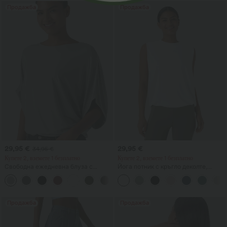
Продажба
Продажба
29,95 €
29,95 €
34,95 €
Купете 2, вземете 1 безплатно
Купете 2, вземете 1 безплатно
Свободна ежедневна блуза с
Йога потник с кръгло деколте,
кръгло деколте и прилепообразни
набор и охлаждащо усещане —
+1
ръкави
UPF50+
Продажба
Продажба