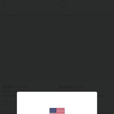
страничен джоб с клапа и средна
талия, контрол на корема, широки
+1
талия, ежедневна
свободни крачоли и джобове
Продажба
Продажба
39,95 €
42,95 €
54,95 €
44,95 €
Купете 2 за 59,00 €
Купете 2 за 59,00 €
Halara Flex™ DayStretch разкроени
Миди пола 2-в-1 с висока талия,
работни панталони с висока талия и
оформяща корема, с руширан
+13
джобове
детайл и извито подгъване, от
флийс и PU, за всекидневно носене
Продажба
Продажба