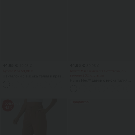
44,95 €
44,95 €
49,95 €
59,95 €
Купете 2 за 69,00 €
Купете 2 и вземете 10% отстъпка, 3 и
вземете 20% отстъпка
Панталони с висока талия и прав
крачол, неформални, с ленено
Halara Flex™ дънки с ниска талия,
+4
усещане и джобове
джобове с цип и цилиндричен
крачол за ежедневно носене
Продажба
Продажба
-42%