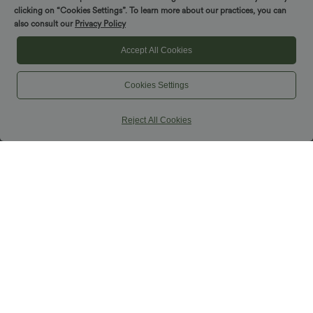
clicking on “Cookies Settings”. To learn more about our practices, you can
also consult our
Privacy Policy
Accept All Cookies
Cookies Settings
Reject All Cookies
37,95 €
44,95 €
Купете 2 за 49,00 €
Halara Flex™ деним бермуди с
кръстосан преден детайл, висока
Halara UltraSculpt™ велошорти за
талия, оформящ ефект за корема,
тренировки с висока талия, стягащ
свободна ежедневна кройка, с
+4
ефект за корема, оформящи и с
джобове
джоб, 9''
Продажба
Продажба