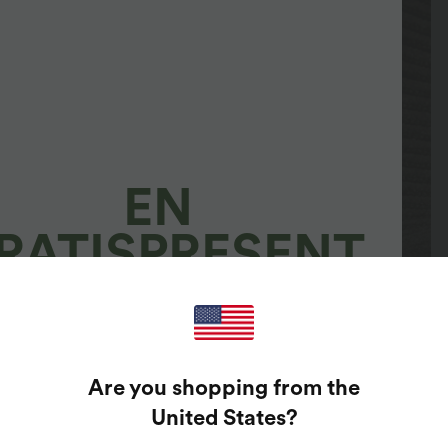
EN
RATISPRESENT
100%
ARANTERADE PRISER!
Are you shopping from the
United States
?
ge bara din e-postadress för att snurra lyckohjulet.