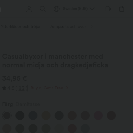
Sweden
(
EUR
)
Ytterkläder och tröjor
Jumpsuits och overaller
Korts
Kjolar
Casualbyxor i manchester med
normal midja och dragkedjeficka
34,95 €
4.5
(
85
)
Buy 2, Get 1 Free
Färg
Demitasse