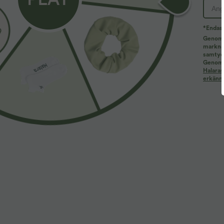
*Endast
Genom a
marknad
samtyck
Mer att älska
Buy 2, Get 1 Free
Liknande stilar
Genom a
Halaras
erkänne
29,95 €
34,95 €
2
35,95 €
42,95 €
Köp 2 för 49,00 €
Köp 2 för 59,00 €
K