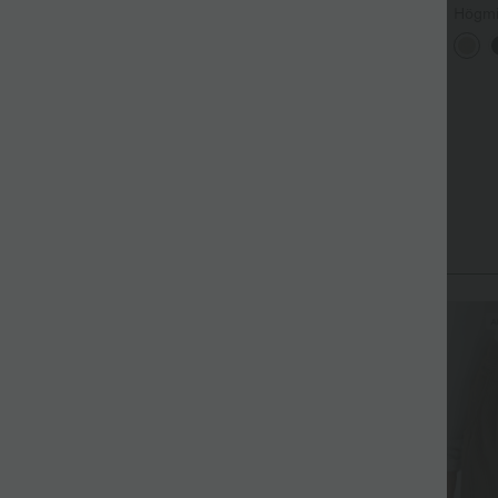
ögmidjade byxor med
DayStretch högmidjade
Högmi
ragsko, fickor, vida baggy-
barrel-leg vardagsbyxor med
vardag
+19
+9
en och linneliknande känsla
fickor
med f