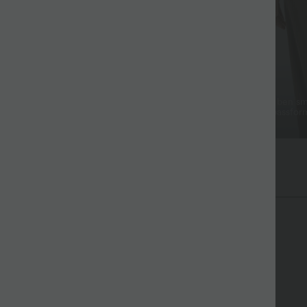
Gör benen längre
 detaljer
Klassisk design med raka ben s
 benslut för en anpassningsbar
en avslappnad, bekväm passfor
 stilren look.
vardagsbruk.
 känsla.