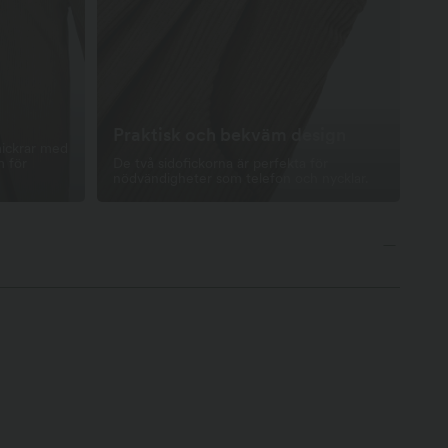
Praktisk och bekväm design
mickrar med
m för
De två sidofickorna är perfekta för
nödvändigheter som telefon och nycklar.