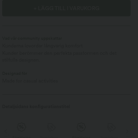
+ LÄGG TILL I VARUKORG
Vad vår community uppskattar
Kunderna lovordar långvarig komfort
Kunder berömmer den perfekta passformen och det
stilfulla designen.
Designad för
Made for casual activities
Detaljsidans konfigurationstitel
upong
Försäljning
Specialkupong
Försäljning
Specialkupong