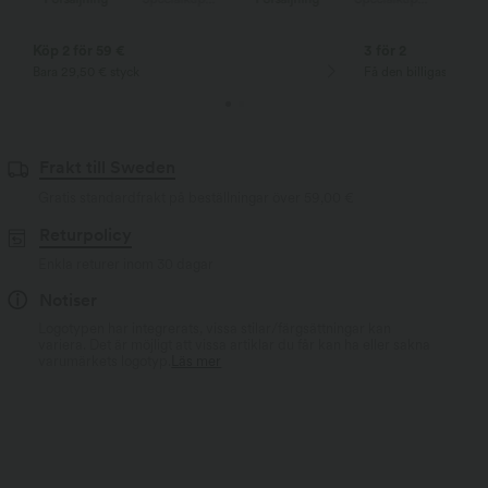
Köp 2 för 59 €
3 för 2
Bara 29,50 € styck
Få den billigaste var
Frakt till Sweden
Gratis standardfrakt på beställningar över
59,00 €
Returpolicy
Enkla returer inom 30 dagar
Notiser
Logotypen har integrerats, vissa stilar/färgsättningar kan
variera. Det är möjligt att vissa artiklar du får kan ha eller sakna
varumärkets logotyp.
Läs mer