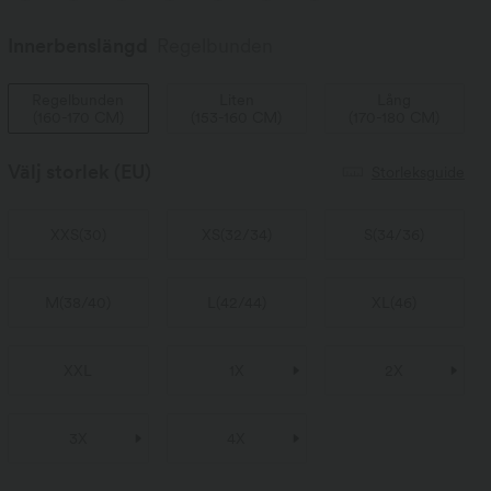
Innerbenslängd
Regelbunden
Regelbunden
Liten
Lång
(
160-170 CM
)
(
153-160 CM
)
(
170-180 CM
)
Välj storlek
(EU)
Storleksguide
XXS
(
30
)
XS
(
32/34
)
S
(
34/36
)
M
(
38/40
)
L
(
42/44
)
XL
(
46
)
XXL
1X
2X
3X
4X