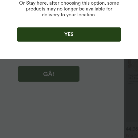
Or
Stay here
, after choosing this option, some
products may no longer be available for
delivery to your location.
 tillgängligt för nya användare.
tt klicka på "GÅ!" godkänner du att ta emot
sföringsmeddelanden om Halara. Du kan återkalla ditt
e när som helst.
YES
tt klicka på "GÅ!" har du läst och godkänt
 användarvillkor
,
Aktivitetsregler
och
r Halaras integritetspolicy
.
GÅ!
9,95 €
29,95 €
44,95
39,95 €
44,95 €
öp 2 för 49,00 €
Köp 2 för 49,00 €
Köp 2