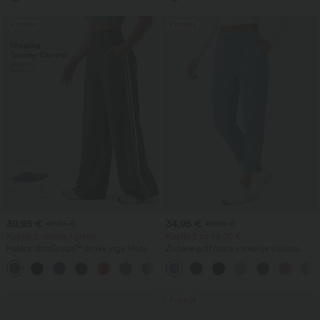
Prodaja
Prodaja
39,95 €
34,95 €
49,95 €
49,95 €
Kupite 2, dobite 1 gratis
Kupite 2 za 59,00 €
Halara UltraSculpt™ široke joga hlače z
Zožene golf hlače s srednje visokim
žepi, z visokim pasom, z učvrstitvenim
pasom, z zavezovalno vrvico,
učinkom za trebuh in z barvnimi blok-
zaobljenim robom, hitro sušeče, z žepi
traki
— UPF40+
Prodaja