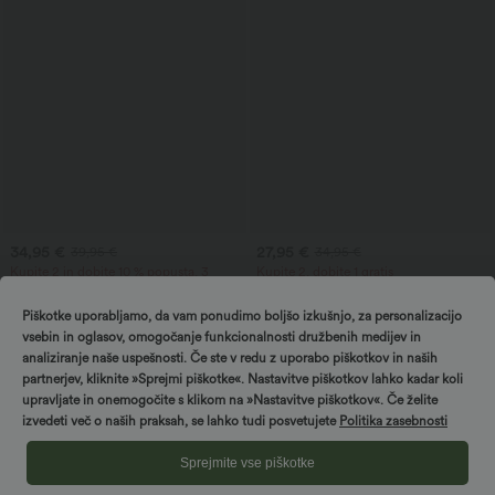
34,95 €
27,95 €
39,95 €
34,95 €
Kupite 2 in dobite 10 % popusta, 3
Kupite 2, dobite 1 gratis
dobite 20 % popusta
OneForm Seamless Flow — brezšivne
Bluza za delo z V-izrezom in dolgimi
joga legice, srednje visok pas, za
Piškotke uporabljamo, da vam ponudimo boljšo izkušnjo, za personalizacijo
rokavi
oblikovanje trebuha in dvig zadnjice
vsebin in oglasov, omogočanje funkcionalnosti družbenih medijev in
analiziranje naše uspešnosti. Če ste v redu z uporabo piškotkov in naših
partnerjev, kliknite »Sprejmi piškotke«. Nastavitve piškotkov lahko kadar koli
upravljate in onemogočite s klikom na »Nastavitve piškotkov«. Če želite
izvedeti več o naših praksah, se lahko tudi posvetujete
Politika zasebnosti
Sprejmite vse piškotke