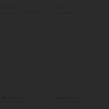
44,95 €
22,95 €
Ležerna midi srajčna obleka z
Delovna bluza širokega kroja brez
ovratnikom, kratkimi rokavi, pasom,
rokavov z V-izrezom, odporna proti
ukrivljenim razporkom na spodnjem
gubam
robu in žepi
Prodaja
Prodaja
39,95 €
29,95 €
49,95 €
34,95 €
Kupite 2 za 59,00 €
Kupite 2 za 49,00 €
Halara UltraSculpt™ delovne hlače z
DayStretch joga hlače z visokim pasom