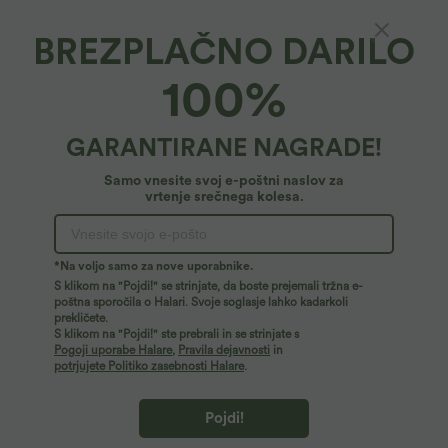
BREZPLAČNO DARILO
100%
GARANTIRANE NAGRADE!
Samo vnesite svoj e-poštni naslov za
vrtenje srečnega kolesa.
29,95 €
29,95 €
34,95 €
Kupite 2, dobite 1 gratis
Kupite 2 in dobite 10 % popusta, 3
dobite 20 % popusta
Ohlapen priložnostni top z okroglim
*Na voljo samo za nove uporabnike.
izrezom in netopirskimi rokavi
Oversize delovna bluza z V-izrezom,
+1
kratkimi rokavi in obdelavo proti gubam
S klikom na "Pojdi!" se strinjate, da boste prejemali tržna e-
poštna sporočila o Halari. Svoje soglasje lahko kadarkoli
prekličete.
S klikom na "Pojdi!" ste prebrali in se strinjate s
Prodaja
Prodaja
Pogoji uporabe Halare
,
Pravila dejavnosti
in
potrjujete Politiko zasebnosti Halare
.
Pojdi!