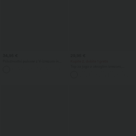
34,95 €
29,95 €
Priložnostni pulover z V-izrezom in
Kupite 2, dobite 1 gratis
kratkimi rokavi
Top za jogo z okroglim izrezom,
nabrano, hladen na dotik - UPF50+