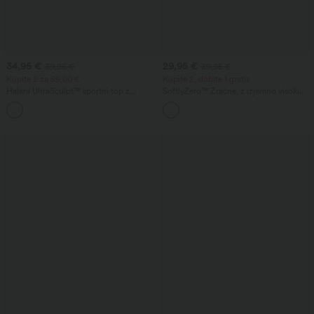
34,95 €
29,95 €
39,95 €
39,95 €
Kupite 2 za 59,00 €
Kupite 2, dobite 1 gratis
Halara UltraSculpt™ športni top z
SoftlyZero™ Zračne, z izjemno visokim
okroglim izrezom in zaobljenim
pasom 2 v 1 InstantCool jogijske kratke
+11
spodnjim robom
hlače, 5'' z žepi — daljša dolžina