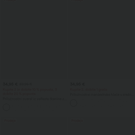
34,95 €
34,95 €
39,95 €
Kupite 2 in dobite 10 % popusta, 3
Kupite 2, dobite 1 gratis
dobite 20 % popusta
Priložnostne manšestrske hlače s srednje
Priložnostni overal iz vaflaste tkanine z
visokim pasom in žepom z zadrgo
žepi
+11
Prodaja
Prodaja