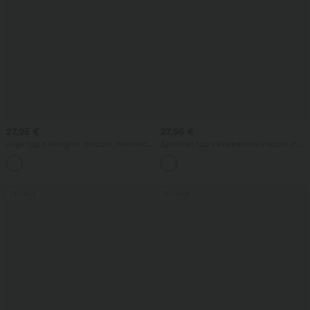
27,95 €
27,95 €
Joga top z okroglim izrezom, racerback
Sproščen top s kvadratnim izrezom in
hrbtom in naborkami
kratkimi rokavi
+2
Prodaja
Prodaja