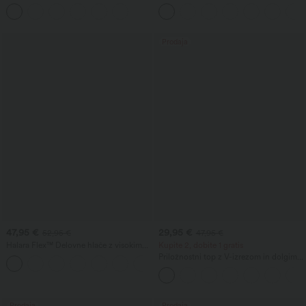
visokim pasom, z oblikovalnim učinkom
in učvrstitvijo trebuha, široke in
za trebuh, ravnih hlačnic, z žepi
ohlapne, z žepi
Prodaja
47,95 €
29,95 €
52,95 €
47,95 €
Halara Flex™ Delovne hlače z visokim
Kupite 2, dobite 1 gratis
pasom, za oblikovanje trebuha, z žepi,
Priložnostni top z V-izrezom in dolgimi
širokimi ohlapnimi hlačnicami iz
rokavi
mikrovafl tkanine
Prodaja
Prodaja