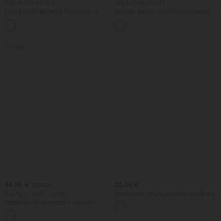
Kupite 2 za 49,00 €
Kupite 2 za 69,00 €
Sako peplum za delo z V-izrezom in
Ležeren meliran nabrani kombinezon z
enojnim sprednjim zapenjanjem
nastavljivimi trakovi, širokimi hlačnicami
in žepi — zelo preprosto
Prodaja
34,95 €
22,95 €
54,95 €
Kupite 2, dobite 1 gratis
Brezrokavna bluza za službo z nabranim
izrezom
Brezzračni kombinezon z ladijskim
izrezom, zavezovanjem ob strani, z
+8
osvežujočim občutkom, črtast, z žepi —