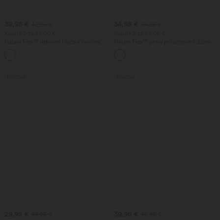
39,95 €
34,95 €
42,95 €
54,95 €
Kupite 2 za 59,00 €
Kupite 2 za 59,00 €
Halara Flex™ delovne hlače z ravnimi
Halara Flex™ prani priložnostni džinsi z
hlačnicami, srednjim pasom in žepi
visokim pasom in prekritim žepom
Prodaja
Prodaja
29,95 €
39,95 €
44,95 €
49,95 €