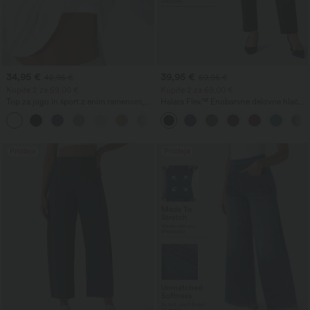
34,95 €
39,95 €
42,95 €
59,95 €
Kupite 2 za 59,00 €
Kupite 2 za 69,00 €
Top za jogo in šport z enim ramenom,
Halara Flex™ Enobarvne delovne hlače
dolgimi rokavi z odprtino za palec,
z visokim pasom, žepi in ožjim krojem
+3
ukrivljenim robom (spredaj krajši, zadaj
daljši), hitro sušeč, z vgrajenim
nedrčkom.
Prodaja
Prodaja