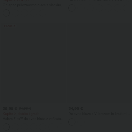
pasom, z žepom na zadrgo, z nabranim
Ohlapne priložnostne hlače z visokim
pasom in ravnimi hlačnicami
pasom in širokimi hlačnicami, z žepi
Prodaja
29,95 €
34,95 €
34,95 €
Kupite 2, dobite 1 gratis
Delovna bluza z V-izrezom in kratkimi
rokavi v obliki cvetnih lističev
Halara Flex™ delovne hlače z vaflasto
teksturo, z visokim pasom, zoženim
+8
krojem in žepi