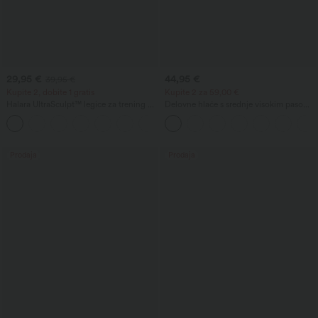
29,95 €
44,95 €
39,95 €
Kupite 2, dobite 1 gratis
Kupite 2 za 59,00 €
Halara UltraSculpt™ legice za trening z
Delovne hlače s srednje visokim pasom,
visokim pasom, z oblikovalnim učinkom
žepi in širokimi hlačnicami v obliki
+17
na trebuh in z žepom
sodčka
Prodaja
Prodaja