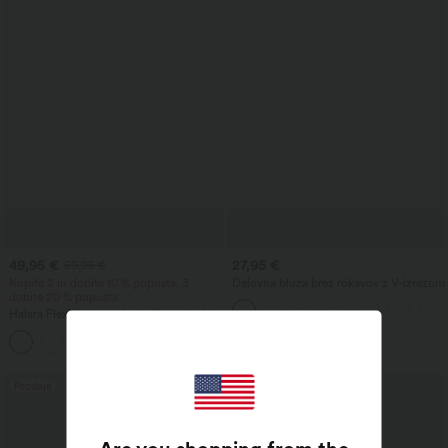
49,95 €
27,95 €
59,95 €
Kupite 2 in dobite 10 % popusta, 3
Delovna bluza brez rokavov z V-izrezom
dobite 20 % popusta
Halara Flex™ ležerne kavbojke z visokim
pasom, žepi, zavihanim robom, širokimi
+1
hlačnicami in pranim videzom
Prodaja
Prodaja