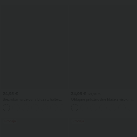
24,95 €
34,95 €
39,95 €
Brezrokavna delovna bluza z halter
Ohlapne priložnostne hlače z visokim
izrezom, zadnjim izrezom v obliki
pasom, vrvico za zategovanje, žepi in
+3
kapljice in zaobljenim robom
širokimi hlačnicami
Prodaja
Prodaja