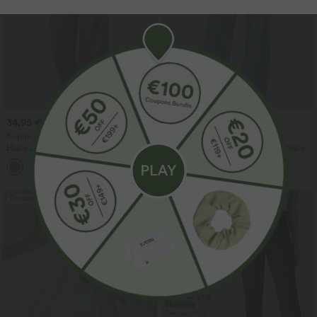
34,95 €
49,95 €
39,95 €
59,95 €
Kupite 2 za 59,00 €
Kupite 2, dobite 1 gratis
Hlače z visokim pasom in vrvico v pasu,
Halara Flex™ Asimetrične traper hlače z
širokih hlačnic, iz lanene mešanice, s
nizkim pasom, z zadrgami na žepih,
+5
žepi
ohlapnega baggy kroja z širokimi
hlačnicami, oprane, za sproščen videz
Prodaja
Prodaja