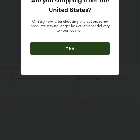
Are you shopping from the
United States
?
Or
Stay here
, after choosing this option, some
products may no longer be available for delivery
to your location.
YES
39,95 €
34,95 €
44,95 €
Kupite 2 za 69,00 €
Kupite 2 za 59,00 €
Halara UltraSculpt™ športne legice z
Halara UltraSculpt™ joga hlače z
visokim pasom — dvig zadnjice,
visokim pasom, z oblikovalnim učinkom
+15
oblikovanje trebuha, z žepom
na trebuh, z ravnimi hlačnicami in žepi
Prodaja
Prodaja