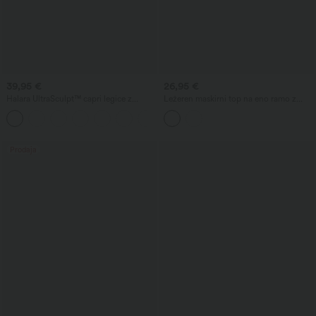
39,95 €
26,95 €
Halara UltraSculpt™ capri legice z
Ležeren maskirni top na eno ramo z
visokim pasom, z oblikovalnim učinkom
dolgimi rokavi
za nadzor trebuha, z žepi za vadbo
Prodaja