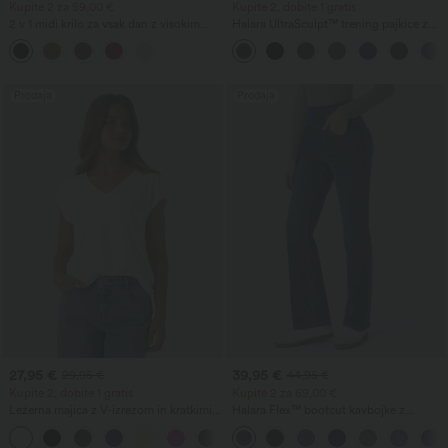
Kupite 2 za 59,00 €
Kupite 2, dobite 1 gratis
2 v 1 midi krilo za vsak dan z visokim
Halara UltraSculpt™ trening pajkice z
pasom, pasom za oblikovanje trebuha,
visokim pasom, nazbranim šivom za
nabrano in z zaobljenim robom, iz flisa
dvig zadnjice, oblikovanjem trebuha in
in PU
žepom
Prodaja
Prodaja
27,95 €
39,95 €
29,95 €
44,95 €
Kupite 2, dobite 1 gratis
Kupite 2 za 69,00 €
Ležerna majica z V-izrezom in kratkimi
Halara Flex™ bootcut kavbojke z
rokavi
visokim pasom, žepi in pranimi detajli
+9