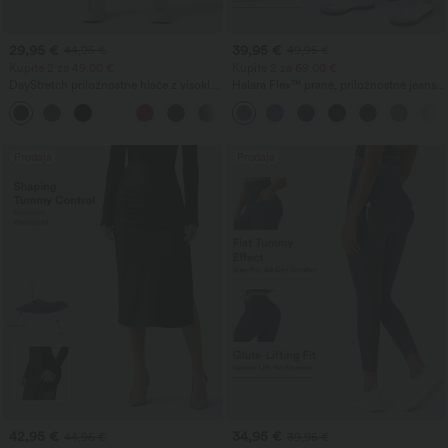
29,95 €
39,95 €
44,95 €
49,95 €
Kupite 2 za 49,00 €
Kupite 2 za 69,00 €
DayStretch priložnostne hlače z visokim
Halara Flex™ prane, priložnostne jeans
pasom, širokimi nogavicami v obliki
hlače z visokim pasom in žepi, v baggy
+5
suda in žepi
kroju s širokimi hlačnicami
Prodaja
Prodaja
42,95 €
34,95 €
44,95 €
39,95 €