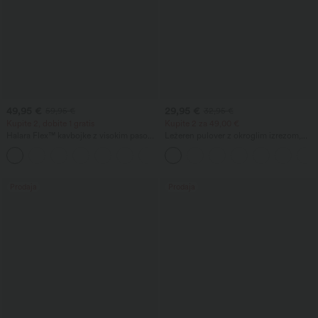
49,95 €
29,95 €
59,95 €
32,95 €
Kupite 2, dobite 1 gratis
Kupite 2 za 49,00 €
Halara Flex™ kavbojke z visokim pasom
Ležeren pulover z okroglim izrezom,
in oblikovanjem trebuha, s širokimi
kratkimi rokavi in vafljasto pletenino.
hlačnicami in žepi
Prodaja
Prodaja