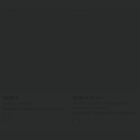
izdaja Easy Peezy
Prodaja
Prodaja
29,95 €
32,95 €
49,95 €
Kupite 2 za 49,00 €
Kupite 2 in dobite 10 % popusta, 3
dobite 20 % popusta
Enobarvna delovna bluza z V-izrezom,
kratkim ramenskim rokavom,
SoftlyZero™ plišasta aktivna obleka brez
prekriženim sprednjim delom in
hrbta — Zelo enostavna izdaja
naborkami.
Prodaja