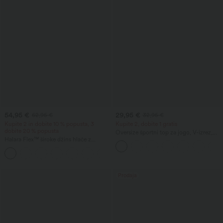
54,95 €
29,95 €
62,95 €
32,95 €
Kupite 2 in dobite 10 % popusta, 3
Kupite 2, dobite 1 gratis
dobite 20 % popusta
Oversize športni top za jogo, V-izrez,
Halara Flex™ široke džins hlače z
kratki rokavi, z InstantCool tehnologijo
visokim pasom, žepi in opranim
in hitrim sušenjem
+2
videzom, za vsakdanjo uporabo
Prodaja