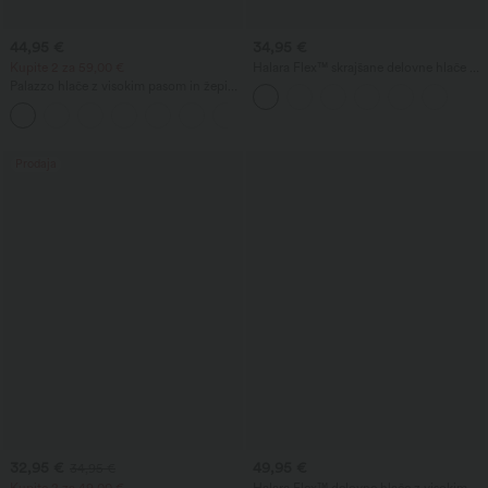
44,95 €
34,95 €
Kupite 2 za 59,00 €
Halara Flex™ skrajšane delovne hlače z
visokim pasom, zoženim krojem in žepi
Palazzo hlače z visokim pasom in žepi
— široke hlačnice, rahlo padajoče,
+5
enobarvne, z videzom lanu,
priložnostne
Prodaja
32,95 €
49,95 €
34,95 €
Kupite 2 za 49,00 €
Halara Flex™ delovne hlače z visokim