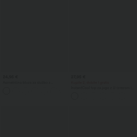
24,95 €
27,95 €
Asimetrična bluza za službo z
Kupite 2, dobite 1 gratis
nagubanim izrezom, kratkimi rokavi,
InstantCool top za jogo z U-izrezom in
naborki in razporkom na robu
zaobljenim robom – UPF50+