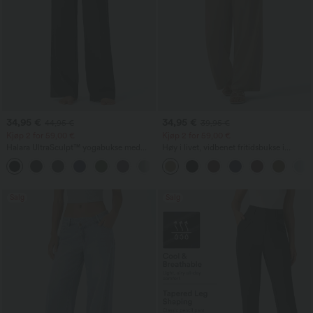
34,95 €
34,95 €
44,95 €
39,95 €
Kjøp 2 for 59,00 €
Kjøp 2 for 59,00 €
Halara UltraSculpt™ yogabukse med
Høy i livet, vidbenet fritidsbukse i
høyt liv, magestøtte, rette ben og
linblanding med snøring og lommer
lommer
Salg
Salg