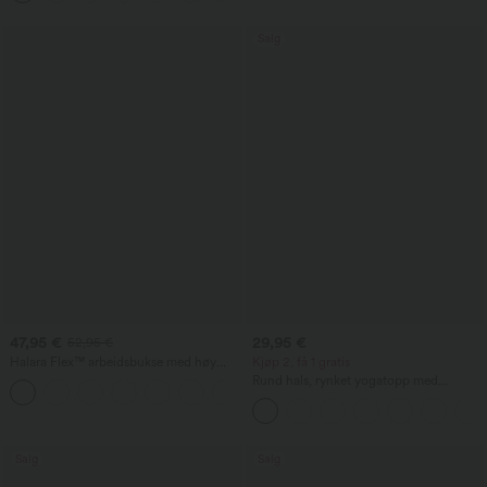
Salg
47,95 €
29,95 €
52,95 €
Halara Flex™ arbeidsbukse med høy
Kjøp 2, få 1 gratis
midje og formende effekt for magen,
Rund hals, rynket yogatopp med
lommer, vide ben, baggy passform og
kjølende materiale – UPF50+
mikro-vaffeltekstur
Salg
Salg