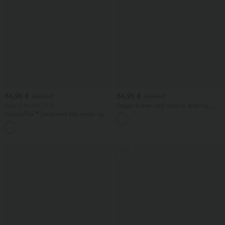
34,95 €
34,95 €
54,95 €
39,95 €
Kjøp 2 for 59,00 €
Baggy-bukse med høyt liv, snøring,
lommer og vide ben
Halara Flex™ jeans med høy midje og
krysslomme, vasket finish, avslappet stil
+1
Salg