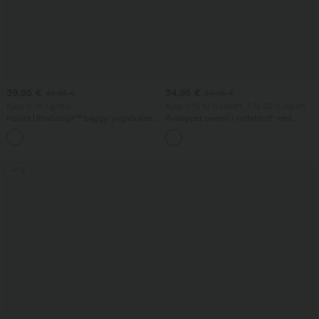
39,95 €
34,95 €
49,95 €
39,95 €
Kjøp 2, få 1 gratis
Kjøp 2 få 10 % rabatt, 3 få 20 % rabatt
Halara UltraSculpt™ baggy-yogabukse
Avslappet overall i vaffelstoff med
med høyt liv, magekontroll,
lommer
fargeblokkstriper og lommer
Salg