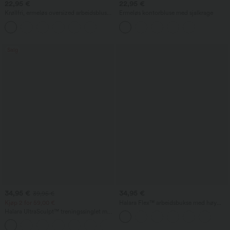
22,95 €
22,95 €
Krøllfri, ermeløs oversized arbeidsbluse
Ermeløs kontorbluse med sjalkrage
med V-hals
Salg
34,95 €
34,95 €
39,95 €
Kjøp 2 for 59,00 €
Halara Flex™ arbeidsbukse med høy
midje, lommer og avsmalnet, forkortet
Halara UltraSculpt™ treningssinglet med
snitt
rund hals og buet nederkant
+11