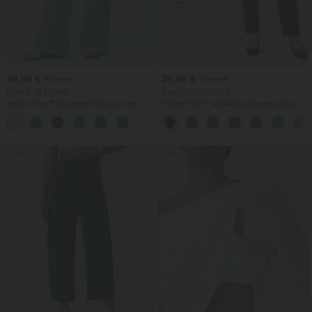
49,95 €
39,95 €
59,95 €
59,95 €
Kjøp 2, få 1 gratis
Kjøp 2 for 69,00 €
Halara Flex™ Asymmetrisk low-rise
Halara Flex™ arbeidsbukse med høy
jeans med glidelåslommer, baggy-stil,
midje, ensfarget, med lommer og
+5
vide ben, vasket, avslappet
avsmalnende ben
Salg
Salg