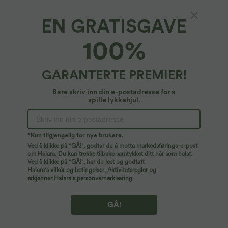
Halara Flex™ DayStretch flare-bukse
Halara Flex™ DayStretch bukse med
med høyt liv og lommer for jobb
middels høy midje, sidelomme med
+13
EN GRATISGAVE
glidelås og work‑flare‑passform
100%
Salg
Salg
GARANTERTE PREMIER!
Bare skriv inn din e-postadresse for å
spille lykkehjul.
*Kun tilgjengelig for nye brukere.
Ved å klikke på "GÅ!", godtar du å motta markedsførings-e-post
om Halara. Du kan trekke tilbake samtykket ditt når som helst.
Ved å klikke på "GÅ!", har du lest og godtatt
Halara's vilkår og betingelser
,
Aktivitetsregler
og
erkjenner Halara's personvernerklæring
.
29,95 €
32,95 €
34,95 €
Kjøp 2 få 10 % rabatt, 3 få 20 % rabatt
Kjøp 2, få 1 gratis
Krøllfri V-hals arbeidsbluse, kortermet
Casual bluse med V-hals og korte puff-
GÅ!
og oversized
ermer
+1