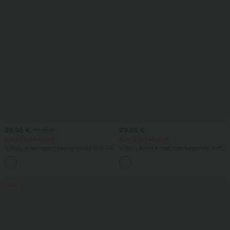
29,95 €
29,95 €
44,95 €
Kjøp 2 for 49,00 €
Kjøp 2 for 49,00 €
V-hals, enkeltspent peplumjakke til jobb
V-hals, korte ermer, overlappende snitt
med rynking, ensfarget jobbbluse
Salg