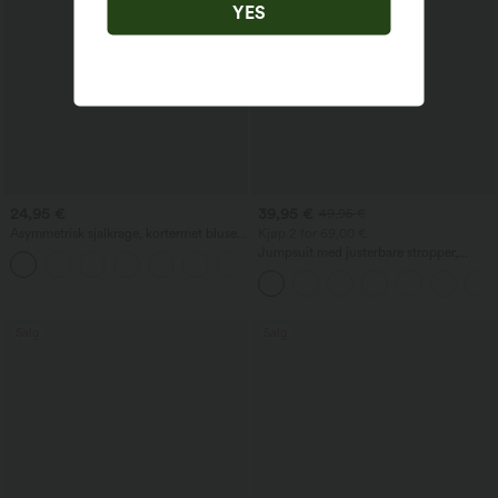
YES
24,95 €
39,95 €
49,95 €
Asymmetrisk sjalkrage, kortermet bluse
Kjøp 2 for 69,00 €
med rynking og splittet kant til jobb
Jumpsuit med justerbare stropper,
rynket detalj, vide ben og melert stoff,
avslappet stil, med lommer - Easy Peezy
Salg
Salg