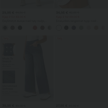
29,95 €
34,95 €
44,95 €
42,95 €
Kjøp 2 for 49,00 €
Kjøp 2 for 59,00 €
DayStretch bukse med høy midje,
Enskulders langermet topp med
tønneformede ben og lommer
tommelhull, buet kant (high-low),
+5
hurtigtørkende yogatopp for trening
med innebygd BH
Salg
Salg
39,95 €
27,95 €
49,95 €
29,95 €