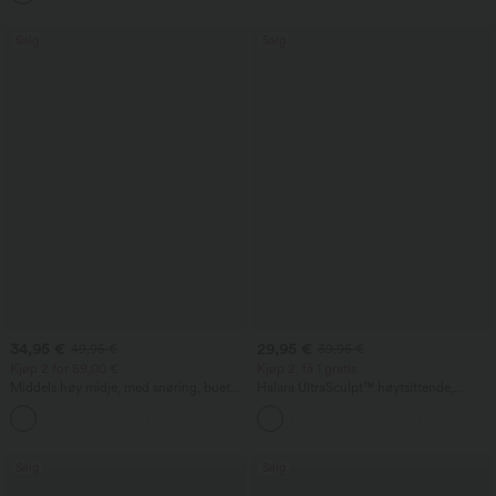
passform
Salg
Salg
34,95 €
29,95 €
49,95 €
39,95 €
Kjøp 2 for 59,00 €
Kjøp 2, få 1 gratis
Middels høy midje, med snøring, buet
Halara UltraSculpt™ høytsittende,
nederkant, hurtigtørkende golfbukser
mageformende treningsleggings med
+2
med konisk snitt og lommer – UPF 40+
lomme
Salg
Salg