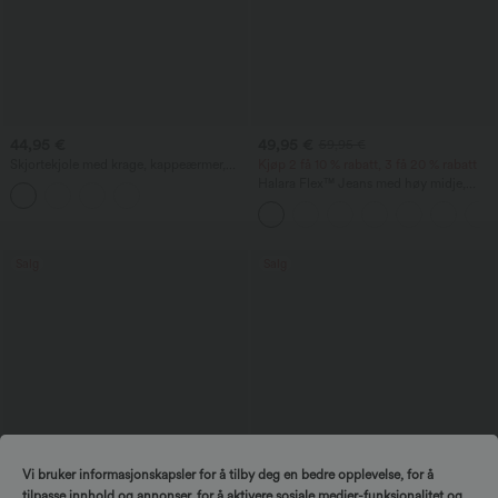
44,95 €
49,95 €
59,95 €
Skjortekjole med krage, kappeærmer,
Kjøp 2 få 10 % rabatt, 3 få 20 % rabatt
belte, buet splitt i nederkanten, midi-
Halara Flex™ Jeans med høy midje,
lengde og lommer
lommer, oppbrettet kant, vide ben og
vasket finish
Salg
Salg
Vi bruker informasjonskapsler for å tilby deg en bedre opplevelse, for å
tilpasse innhold og annonser, for å aktivere sosiale medier-funksjonalitet og