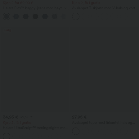
Kjøp 2 for 69,00 €
Kjøp 2, få 1 gratis
Halara Flex™ baggy-jeans med høyt liv,
Avslappet T‑skjorte med V‑hals og korte
lommer og vide ben, vasket, avslappet
ermer
+2
Salg
34,95 €
27,95 €
39,95 €
Kjøp 2, få 1 gratis
Avslappet topp med firkantet hals og
korte ermer
Halara UltraSculpt™ treningstights med
høyt liv – rynket, løftende rumpe,
+13
magestøtte, lommer og formende