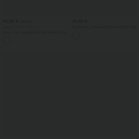
42,95 €
34,95 €
44,95 €
Kjøp 2 for 59,00 €
Kortermet, avslappet genser med V-hals
Høy i livet, mageformende, rynket midi-
skjørt med buet kant, 2-i-1 fleece/PU,
casual