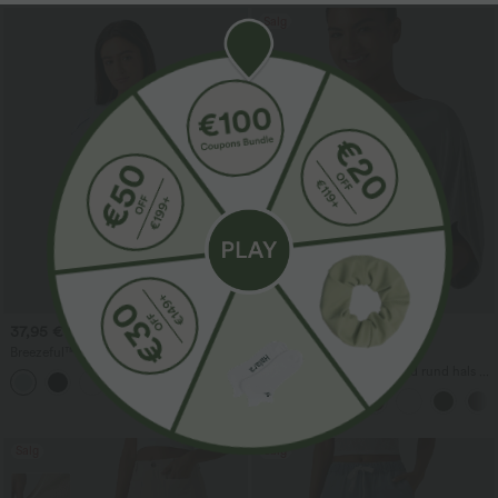
Salg
37,95 €
29,95 €
34,95 €
Breezeful™ rundhalset kortermet
Kjøp 2, få 1 gratis
arbeidstopp med nøkkelhullsåpning i
Avslappet casual-topp med rund hals og
ryggen, hurtigtørkende
flaggermusermer
Salg
Salg