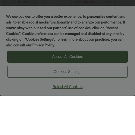
Kúpte 2, získajte 1 zadarmo
Časovo obmedzený výpredaj
Nariasená, ľahko splývavá maxi sukňa s
Každodenná priliehavá 2 v 1 športová
vysokým pásom na bežné nosenie
sukňa - Starstruck
+3
We use cookies to offer you a better experience, to personalize content and
ads, to enable social media functionality and to analyze our performance. If
you're okay with our and our partners’ use of cookies, click on “Accept
Cookies”. Cookie preferences can be managed and disabled at any time by
clicking on “Cookies Settings”. To learn more about our practices, you can
also consult our
Privacy Policy
Accept All Cookies
Cookies Settings
Reject All Cookies
49,95 €
22,95 €
Asymetrické pracovné nohavice so
Nariasené neformálne tričko s výstrihom
stredne vysokým pásom, nohavicami v
do V a krátkymi rukávmi
tvare suda, v ľanovom vzhľade, s
vreckami.