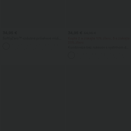
34,95 €
34,95 €
54,95 €
SoftlyZero™ vzdušné priliehavé midi
Kúpte 2 a získajte 10% zľavu, 3 a získajte
šaty InstantCool so štvorcovým
20% zľavu
+6
výstrihom, odhaleným chrbtom,
Kombinéza bez rukávov s výstrihom do
korzetovým strihom, nariasením a
V a nariaseným vreckom - Easy Peezy
rozparkom — pre družičky a svadobné
hostky