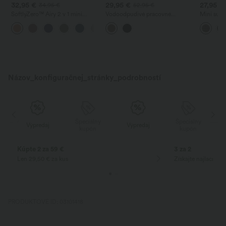
32,95 €
29,95 €
27,95 €
34,95 €
52,95 €
SoftlyZero™ Airy 2 v 1 mini
Vodoodpudivé pracovné
Mini sukň
golfová sukňa s vreckami —
nohavice s vysokým pásom a
vysokým 
+5
super vysoký pás, sťahovací
rovným strihom
károvaný
efekt na bruško, zaoblený lem,
dĺžka
chladivý dotyk
Názov_konfiguračnej_stránky_podrobností
y
Špeciálny
Špeciálny
Výpredaj
Výpredaj
kupón
kupón
Kúpte 2 za 59 €
3 za 2
Len 29,50 € za kus
Získajte najlacnej
PRODUKTOVÉ ID: 03101418