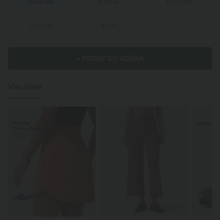
XS
(
32/34
)
S
(
34/36
)
M
(
38/40
)
L
(
42/44
)
XL
(
46
)
+ PRIDAŤ DO KOŠÍKA
Viac lásky