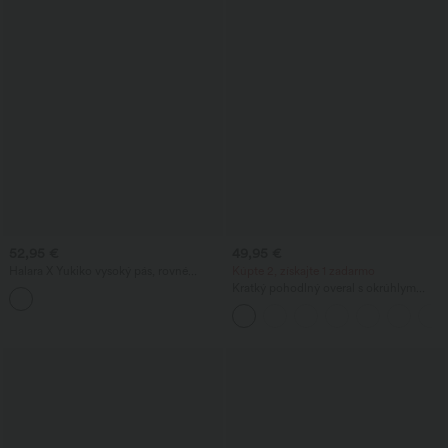
52,95 €
49,95 €
Halara X Yukiko vysoký pás, rovné
Kúpte 2, získajte 1 zadarmo
nohavice s kvetinovým vzorom a
Kratký pohodlný overal s okrúhlym
vreckami
výstrihom, bez rukávov, viazaním
vpredu, chladivým dotykom a vreckami
- Easy Peezy - UPF50+