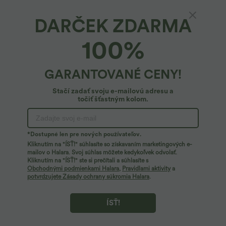
DARČEK ZDARMA
Predĺžené mini so zvýšeným pásom 2 v 1,
100%
chladivé na dotyk, pruhované, áčková sukňa
do práce
29,95 €
GARANTOVANÉ CENY!
Stačí zadať svoju e-mailovú adresu a
točiť šťastným kolom.
*Dostupné len pre nových používateľov.
Kliknutím na "ÍSŤ!" súhlasíte so získavaním marketingových e-
mailov o Halara. Svoj súhlas môžete kedykoľvek odvolať.
Kliknutím na "ÍSŤ!" ste si prečítali a súhlasíte s
Obchodnými podmienkami Halara
,
Pravidlami aktivity
a
potvrdzujete Zásady ochrany súkromia Halara
.
ÍSŤ!