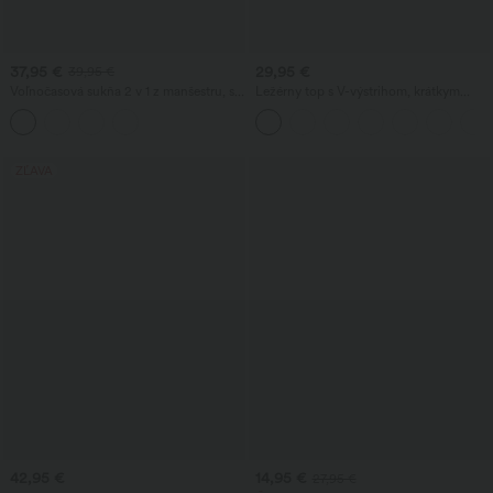
37,95 €
29,95 €
39,95 €
Voľnočasová sukňa 2 v 1 z manšestru, s
Ležérny top s V-výstrihom, krátkym
vysokým pásom, zadným zipsom a
rukávom a nabraniami
rozparkom na leme — predĺžená dĺžka
ZĽAVA
42,95 €
14,95 €
27,95 €