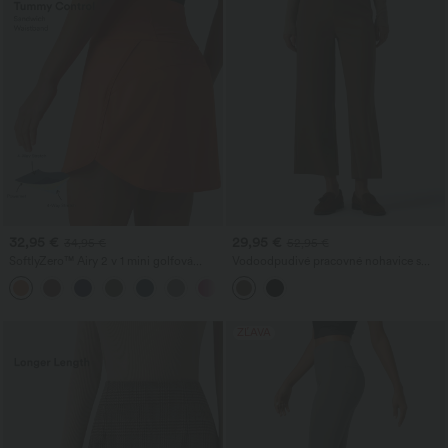
32,95 €
29,95 €
34,95 €
52,95 €
SoftlyZero™ Airy 2 v 1 mini golfová
Vodoodpudivé pracovné nohavice s
sukňa s vreckami — super vysoký pás,
vysokým pásom a rovným strihom
+5
sťahovací efekt na bruško, zaoblený lem,
chladivý dotyk
ZĽAVA