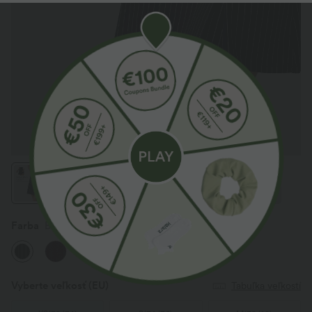
Farba
Black White Pinstripe
Vyberte veľkosť
(EU)
Tabuľka veľkostí