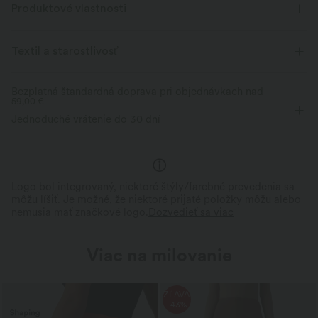
Produktové vlastnosti
Textil a starostlivosť
Bezplatná štandardná doprava pri objednávkach nad
59,00 €
Jednoduché vrátenie do 30 dní
Logo bol integrovaný, niektoré štýly/farebné prevedenia sa
môžu líšiť. Je možné, že niektoré prijaté položky môžu alebo
nemusia mať značkové logo.
Dozvedieť sa viac
Viac na milovanie
ZĽAVA
-43%