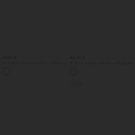
17,95 €
44,95 €
Bavlnené voľnočasové tričko s krátkym
Šortky s vysokým pásom, so záhybmi a
rukávom a hlbokým okrúhlym výstrihom
vyhrnutým lemom, z elastického
popelínu, voľného strihu, vhodné do
práce, s vreckami
ZĽAVA