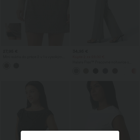
27,95 €
34,95 €
Mini sukňa do práce 2 v 1 s vysokým
Kúpte 2 za 59,00 €
pásom a pepitovo-károvaným vzorom -
Halara Flex™ Pracovné nohavice s
predĺžená dĺžka
vysokým pásom, zadným bočným
vreckom a jemne rozšíreným strihom