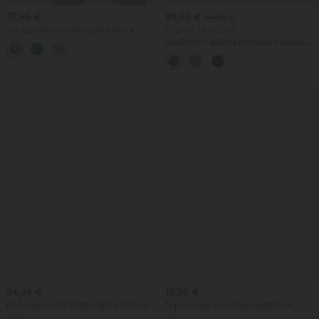
37,95 €
29,95 €
44,95 €
2v1 vzdušná mini tenisová sukňa s
Kúpte 2 za 49,00 €
vysokým pásom, viazaním na boku,
DayStretch ležérne nohavice s vysokým
leoparďím vzorom a vreckom
pásom a nohavicami v tvare suda, s
vreckami
34,95 €
19,95 €
Pruhované mini ležérne šaty s člnkovým
Top na jogu s okrúhlym výstrihom,
výstrihom, bez rukávov, s vreckami
krátkym rukávom, zaobleným lemom a