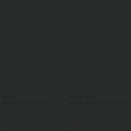
priedušnou sieťovinou.
27,95 €
24,95 €
37,95 €
Skrátené jóga tielko s okrúhlym
Priehľadný sieťovaný rolák s V-výstrihom
výstrihom a chladivým efektom -
a nariaseným tvarovaním pre ležérnejší
UPF50+
vzhľad
ZĽAVA