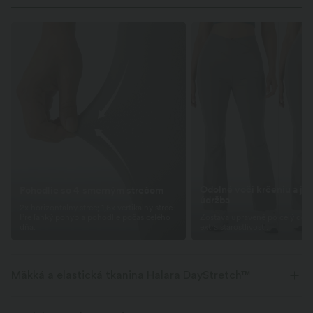
Odolné voči krčeniu a j
Pohodlie so 4‑smerným strečom
údržba
2x horizontálny streč; 1,6x vertikálny streč.
Pre ľahký pohyb a pohodlie počas celého
Zostáva upravené po celý deň
dňa.
extra starostlivosti.
Mäkká a elastická tkanina Halara DayStretch™
Pohodlná, mäkká, elastická a priedušná mikina na akúkoľvek aktivitu.