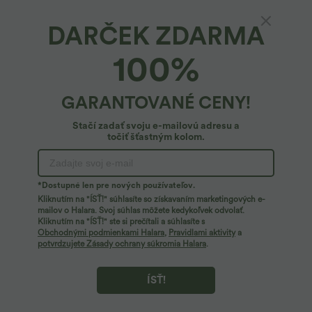
DARČEK ZDARMA
Halara DayStretch*
100%
DayStretch legíny na jogu s vysokým pásom,
so skríženým predným dielom a rozšírenými
nohavicami
4.8
(
45
)
GARANTOVANÉ CENY!
27,95 €
32,95 €
Buy 2, Get 1 Free
Stačí zadať svoju e-mailovú adresu a
točiť šťastným kolom.
*Dostupné len pre nových používateľov.
Kliknutím na "ÍSŤ!" súhlasíte so získavaním marketingových e-
mailov o Halara. Svoj súhlas môžete kedykoľvek odvolať.
Kliknutím na "ÍSŤ!" ste si prečítali a súhlasíte s
Obchodnými podmienkami Halara
,
Pravidlami aktivity
a
potvrdzujete Zásady ochrany súkromia Halara
.
ÍSŤ!