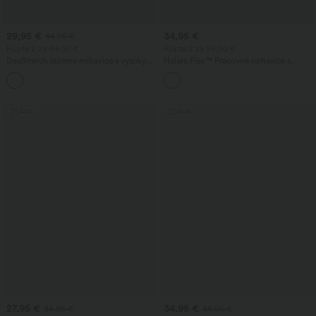
29,95 €
34,95 €
44,95 €
Kúpte 2 za 49,00 €
Kúpte 2 za 59,00 €
DayStretch ležérne nohavice s vysokým
Halara Flex™ Pracovné nohavice s
pásom a nohavicami v tvare suda, s
vysokým pásom, zadným bočným
+5
vreckami
vreckom a jemne rozšíreným strihom
ZĽAVA
ZĽAVA
27,95 €
34,95 €
34,95 €
44,95 €