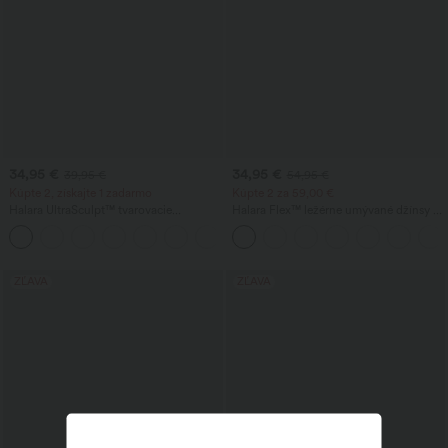
34,95 €
34,95 €
39,95 €
54,95 €
Kúpte 2, získajte 1 zadarmo
Kúpte 2 za 59,00 €
Halara UltraSculpt™ tvarovacie
Halara Flex™ ležérne umývané džínsy s
tréningové legíny s vysokým pásom,
vysokým pásom a prekrytým vreckom
+13
nariaseným efektom na zdvih zadku,
tvarovaním brucha a vreckom
ZĽAVA
ZĽAVA