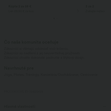
Kúpte 2 za 59 €
3 za 2
Len 29,50 € za kus
Získajte najlacnej
Čo naša komunita oceňuje
Zákazníci si všímajú odolnosť voči krčeniu.
Zákazníci sú nadšení z jej neuveriteľnej pružnosti.
Zákazníci chvália dokonalé padnutie a štýlový dizajn.
Navrhnuté pre
Jóga, Pilates, Tréningy, Kancelária/Dochádzanie, Cestovanie
PRODUKTOVÉ ID: 02628429
Hlavné vlastnosti