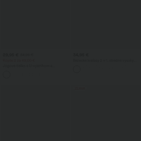
29,95 €
34,95 €
34,95 €
Kúpte 2 za 49,00 €
Bežecké kraťasy 2 v 1, stredne vysoký
pás so sťahovacou šnúrkou, kontrastná
Jógové tielko s U-výstrihom a
sieťka, ľahké, 3''
prekrížením – predĺžená dĺžka
ZĽAVA