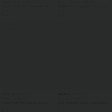
Kúpte 2, získajte 1 zadarmo
Kúpte 2, získajte 1 zadarmo
OneForm Seamless Flow — bezšvové
DayStretch legíny na jogu so zvonovým
legíny na jogu, stredne vysoký pás, so
strihom, vysokým pásom a vreckami
sťahovaním brucha a zdvihom zadku
ZĽAVA
ZĽAVA
29,95 €
44,95 €
35,95 €
49,95 €
Kúpte 2 za 49,00 €
Kúpte 2 za 69,00 €
Halara Flex™ Pracovné nohavice s
Neformálne nohavice s vysokým pásom
vysokým pásom, vreckami, širokými
a rovným strihom, s ľanovým vzhľadom
+19
nohavicami a vaflovou štruktúrou
a vreckami