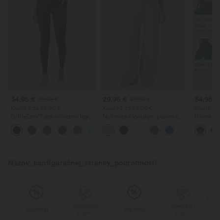
34,95 €
29,95 €
34,95 €
39,95 €
39,95 €
Kúpte 2 za 59,00 €
Kúpte 2 za 49,00 €
Kúpte 2, 
SoftlyZero™ jednofarebné legíny
Nohavice s vysokým pásom a
Halara Ul
s prekríženým pásom a vreckom
sťahovaním na šnúrku, so
tréningov
+16
zipsami?
pásom, n
zdvih zad
a vrecko
Názov_konfiguračnej_stránky_podrobností
y
Špeciálny
Špeciálny
Výpredaj
Výpredaj
kupón
kupón