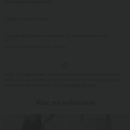
Produktové vlastnosti
Štvorosmerný výťah
dýchateľný
Textil a starostlivosť
Mäkký
Odvádza vlhkosť
Bezplatná štandardná doprava pri objednávkach nad
Zlepšená regenerácia vrások
59,00 €
Jednoduché vrátenie do 30 dní
Logo bol integrovaný, niektoré štýly/farebné prevedenia sa
môžu líšiť. Je možné, že niektoré prijaté položky môžu alebo
nemusia mať značkové logo.
Dozvedieť sa viac
Viac na milovanie
ZĽAVA
ZĽAVA