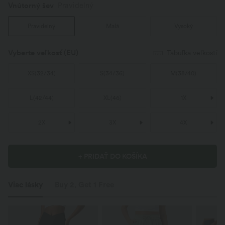
Vnútorný šev️
Pravidelný
Pravidelný
Malá
Vysoký
Vyberte veľkosť
(EU)
Tabuľka veľkostí
XS
(
32/34
)
S
(
34/36
)
M
(
38/40
)
L
(
42/44
)
XL
(
46
)
1X
2X
3X
4X
+ PRIDAŤ DO KOŠÍKA
Viac lásky
Buy 2, Get 1 Free