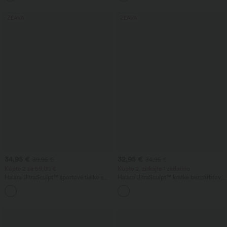
ZĽAVA
ZĽAVA
34,95 €
32,95 €
39,95 €
34,95 €
Kúpte 2 za 59,00 €
Kúpte 2, získajte 1 zadarmo
Halara UltraSculpt™ športové tielko s
Halara UltraSculpt™ krátke bezchrbtové
okrúhlym výstrihom a zaobleným
jóga tielko so skrúteným zadným dielom
+11
lemom
a dvojitými ramienkami