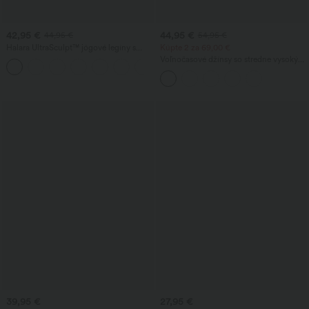
42,95 €
44,95 €
44,95 €
54,95 €
Halara UltraSculpt™ jógové legíny s
Kúpte 2 za 69,00 €
rozšírenými nohavicami, vysokým
Voľnočasové džínsy so stredne vysokým
pásom v tvare V, kontrastnou čipkou a
pásom, so šnúrkou v páse a s vreckami
vreckami
39,95 €
27,95 €