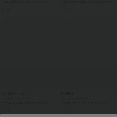
Mini golfová sukňa 2 v 1 s vysokým
Voľnočasové šortky s vysokým pásom,
pásom, šnúrkou, vreckom a zaobleným
riasením a integrovanou spodnou
+1
lemom
bielizňou 2.5''
ZĽAVA
ZĽAVA
29,95 €
34,95 €
34,95 €
Kúpte 2 za 49,00 €
Kúpte 2 za 49,00 €
Nohavice s prekríženým vysokým
Ležérna midi sukňa z manšestru so
pásom, vreckami a vaflovou textúrou,
stredne vysokým pásom a predným
voľného zvonového strihu
bočným vreckom s klopou