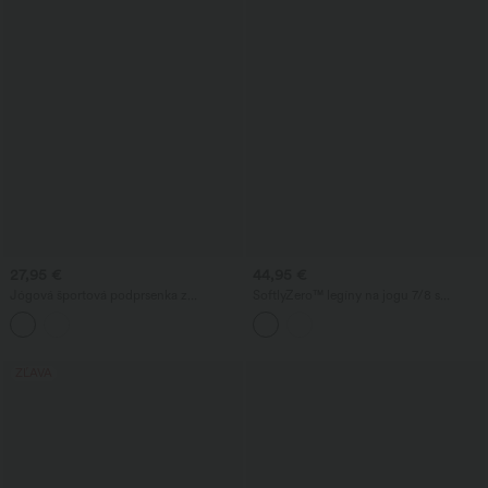
27,95 €
44,95 €
Jógová športová podprsenka z
SoftlyZero™ legíny na jogu 7/8 s
rebrovaného úpletu s vnútornými
prekríženým vysokým pásom, výrezmi a
vložkami, nízka opora
vreckami
ZĽAVA