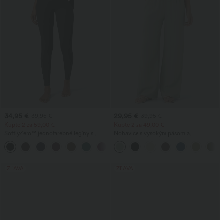
34,95 €
29,95 €
39,95 €
39,95 €
Kúpte 2 za 59,00 €
Kúpte 2 za 49,00 €
SoftlyZero™ jednofarebné legíny s
Nohavice s vysokým pásom a
prekríženým pásom a vreckom
sťahovaním na šnúrku, so zipsami?
+16
ZĽAVA
ZĽAVA