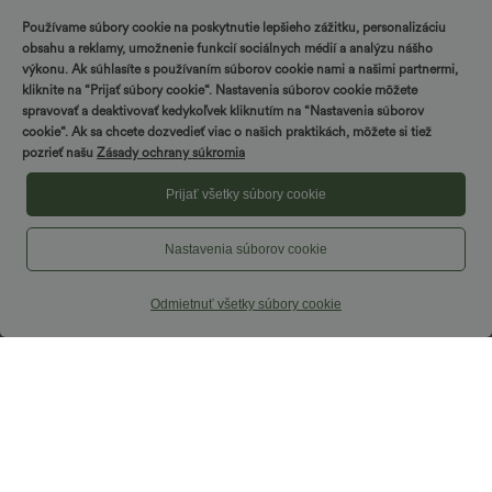
Používame súbory cookie na poskytnutie lepšieho zážitku, personalizáciu
obsahu a reklamy, umožnenie funkcií sociálnych médií a analýzu nášho
výkonu. Ak súhlasíte s používaním súborov cookie nami a našimi partnermi,
kliknite na “Prijať súbory cookie“. Nastavenia súborov cookie môžete
spravovať a deaktivovať kedykoľvek kliknutím na “Nastavenia súborov
cookie“. Ak sa chcete dozvedieť viac o našich praktikách, môžete si tiež
pozrieť našu
Zásady ochrany súkromia
Prijať všetky súbory cookie
Nastavenia súborov cookie
Odmietnuť všetky súbory cookie
34,95 €
54,95 €
SoftlyZero™ Rýchloschnúci skrátený
Ležérne kárované nohavice s vysokým
športový top na jogu s diamantovým
pásom, širokými, splývavými nohavicami
golierom, s integrovanou podprsenkou
a vreckami
a krátkym rukávom
ZĽAVA