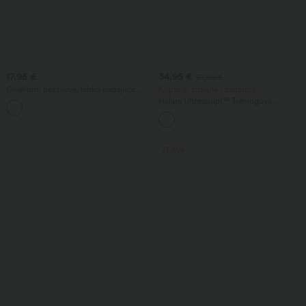
17,95 €
34,95 €
37,95 €
OneForm bezšvové, ľahko padajúce
Kúpte 2, získajte 1 zadarmo
vafľové krátke voľnočasové tielko
Halara Ultrasculpt™ Tréningová
športová podprsenka so strednou
oporou, bez chrbta, s nastaviteľnou
prackou a vstavanými košíčkami
ZĽAVA