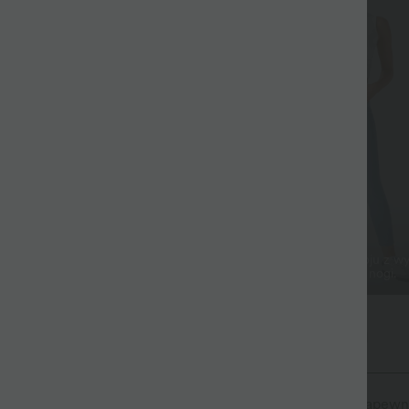
miękkość
Wydłuża nogi
x™ Denim zmiękcza się przy
niu, w przeciwieństwie do
Spodnie o skróconym kroju z w
ch jeansów.
stanem, które wydłużają nogi.
i w ruchu, Halara Flex™ Denim
aby czuć się jak odzież sportowa. Halara Flex™ Denim zapewni