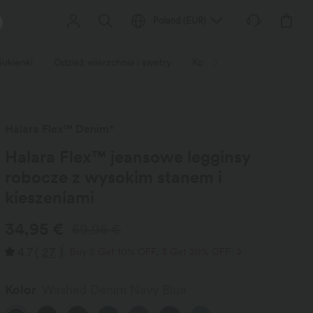
Poland
(
EUR
)
Sukienki
Odzież wierzchnia i swetry
Kombinezony i kombinezon
Halara Flex™ Denim*
Halara Flex™ jeansowe legginsy
robocze z wysokim stanem i
kieszeniami
34,95 €
59,95 €
4.7
(
27
)
Buy 2 Get 10% OFF, 3 Get 20% OFF
Kolor
Washed Denim Navy Blue