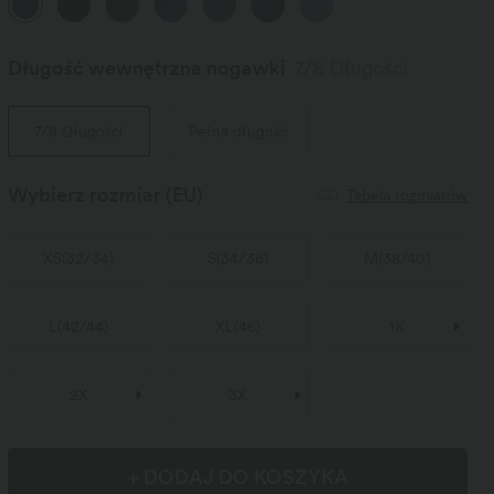
Długość wewnętrzna nogawki️
7/8 Długości
7/8 Długości
Pełna długość
Wybierz rozmiar
(EU)
Tabela rozmiarów
XS
(
32/34
)
S
(
34/36
)
M
(
38/40
)
L
(
42/44
)
XL
(
46
)
1X
2X
3X
+ DODAJ DO KOSZYKA