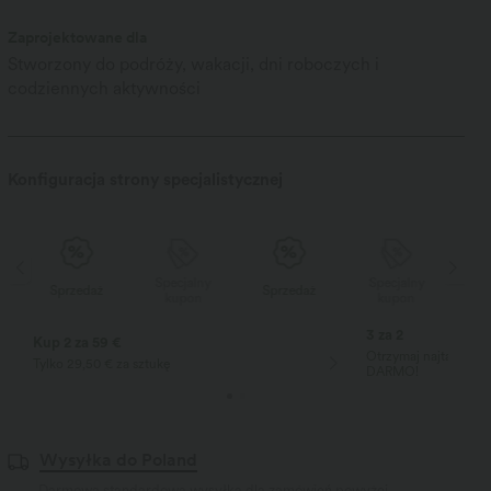
Zaprojektowane dla
Stworzony do podróży, wakacji, dni roboczych i
codziennych aktywności
Konfiguracja strony specjalistycznej
Specjalny
Specjalny
Sprzedaż
Sprzedaż
kupon
kupon
3 za 2
Kup 2 za 59 €
Otrzymaj najtańszy 
Tylko 29,50 € za sztukę
DARMO!
Wysyłka do Poland
Darmowa standardowa wysyłka dla zamówień powyżej