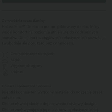
Co wyróżnia nasze tkaniny
Halara Flex™ Denim to przeprojektowany denim, który
wnosi komfort na poziomie athleisure do codziennych
jeansów. Delikatna rozciągliwość i elastyczność pozwalają
swobodnie się poruszać bez ograniczeń.
Czterokierunkowe rozciąganie
Miękki
Wygodne jak legginsy
Lekkość
Co nasza społeczność docenia
Klientki kochają ten wygodny materiał do noszenia przez
cały dzień.
Klienci chwalą idealne dopasowanie i stylowy design.
Klienci zachwycają się jej niesamowitą elastycznością.