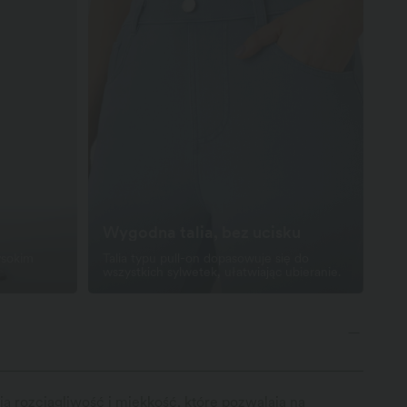
Wygodna talia, bez ucisku
ysokim
Talia typu pull-on dopasowuje się do
wszystkich sylwetek, ułatwiając ubieranie.
a rozciągliwość i miękkość, które pozwalają na