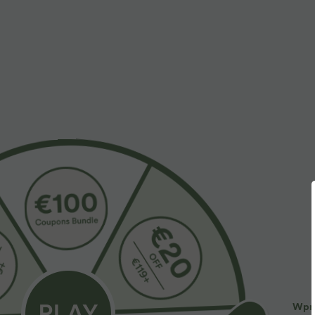
Więcej do kochania
Buy 2 Get 10% OFF, 3 Get 2
Wpro