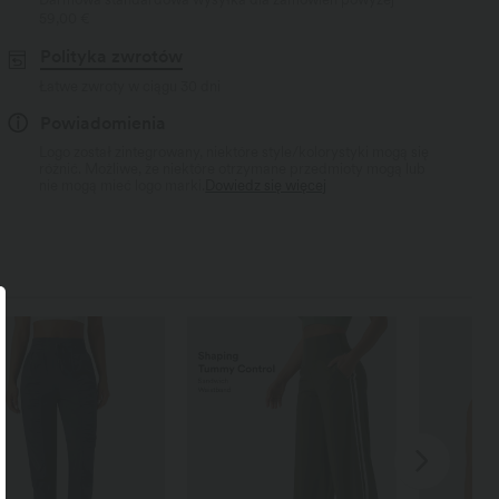
59,00 €
Polityka zwrotów
Łatwe zwroty w ciągu 30 dni
Powiadomienia
Logo został zintegrowany, niektóre style/kolorystyki mogą się
różnić. Możliwe, że niektóre otrzymane przedmioty mogą lub
nie mogą mieć logo marki.
Dowiedz się więcej