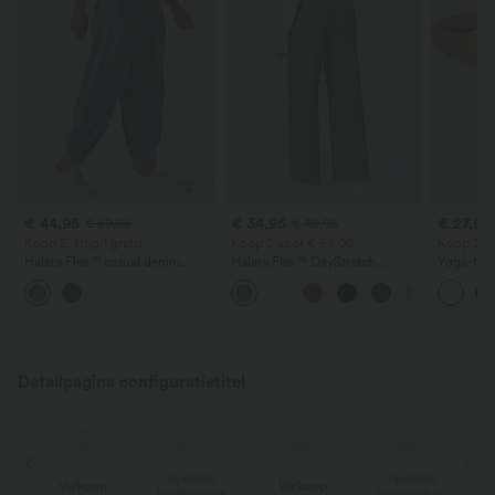
€ 44,95
€ 34,95
€ 27,95
€ 59,95
€ 42,95
Koop 2, krijg 1 gratis
Koop 2 voor € 59,00
Koop 2, kr
Halara Flex™ casual denim
Halara Flex™ DayStretch
Yoga-tank
balloon-joggers met middelhoge
werkbroek met hoge taille,
gebogen 
taille en zakken
zakken en rechte pijpen
UPF50+
Detailpagina configuratietitel
Speciale
Speciale
Verkoop
Verkoop
on
kortingsbon
kortingsbon