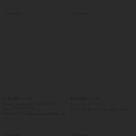
zakken.
Uitverkoop
Uitverkoop
€ 44,95
€ 44,95
€ 49,95
€ 49,95
Koop 2 en krijg 10% KORTING, 3 en
Koop 2 voor € 69,00
krijg 20% KORTING
Casual broek met hoge taille, rechte
Halara Flex™ Baggy jeans met mid-rise,
pijpen, linnen-look en zakken
gedrapeerde lyocell, gewassen look,
casual, met wijd uitlopende pijpen en
zakken.
Uitverkoop
Uitverkoop