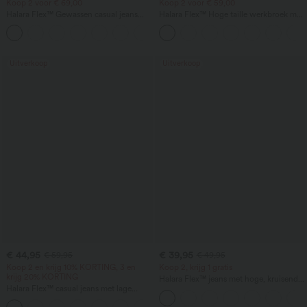
Koop 2 voor € 69,00
Koop 2 voor € 59,00
Halara Flex™ Gewassen casual jeans
Halara Flex™ Hoge taille werkbroek met
met hoge taille, zakken en een baggy
achterzak en licht uitlopende pijpen
+2
wide-leg pasvorm
Uitverkoop
Uitverkoop
€ 44,95
€ 39,95
€ 59,95
€ 49,95
Koop 2 en krijg 10% KORTING, 3 en
Koop 2, krijg 1 gratis
krijg 20% KORTING
Halara Flex™ jeans met hoge, kruisende
Halara Flex™ casual jeans met lage
taille (crossover), corrigerend
taille, ritszakken en barrel-pijp
buikpaneel, casual rechte pijpen en met