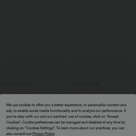
€ 29,95
€ 42,95
€ 39,95
€ 44,95
Koop 2, krijg 1 gratis
Koop 2 voor € 59,00
SoftlyZero™ luchtige 2-in-1 InstantCool
2-in-1 casual midirok van fleece en PU,
yogashorts met superhigh waist, 7" met
met hoge taille, buikcorrigerend,
+23
zakken
gerimpeld en met gebogen zoom
We use cookies to offer you a better experience, to personalize content and
ads, to enable social media functionality and to analyze our performance. If
Uitverkoop
Uitverkoop
you're okay with our and our partners’ use of cookies, click on “Accept
Cookies”. Cookie preferences can be managed and disabled at any time by
clicking on “Cookies Settings”. To learn more about our practices, you can
also consult our
Privacy Policy