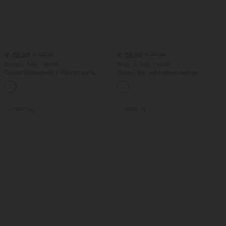
€ 32,95
€ 39,95
€ 34,95
€ 49,95
Koop 2, krijg 1 gratis
Koop 2, krijg 1 gratis
Casual blouse met V‑hals en korte
Casual trui met bateau-hals en
pofmouwen
vleermuismouwen
Uitverkoop
Uitverkoop