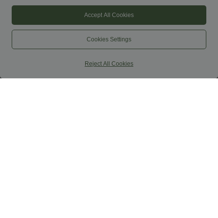
Accept All Cookies
Cookies Settings
Reject All Cookies
€ 29,95
€ 34,95
€ 39,95
Koop 2, krijg 1 gratis
Koop 2 voor € 49,00
Halara UltraSculpt™ Trainingslegging
Casual midi-rok van ribfluweel met mid-
met hoge taille, buikcorrigerend,
rise taille en voorzijvak met klep
+17
vormend en met zakken
Uitverkoop
Uitverkoop