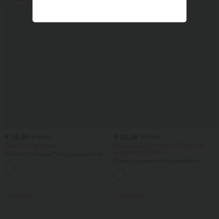
Uitverkoop
Uitverkoop
€ 39,95
€ 29,95
€ 49,95
€ 37,95
Koop 2, krijg 1 gratis
Koop 2 en krijg 10% KORTING, 3 en
krijg 20% KORTING
Halara UltraSculpt™ baggy yogabroek
met hoge taille, buikcorrigerend effect,
Dance-joggers met hoge taille en
color-block strepen en zakken
trekkoord, gerimpeld, met taps
toelopende pijpen, sneldrogend en koel
aanvoelend, met zakken - UPF40+
Uitverkoop
Uitverkoop