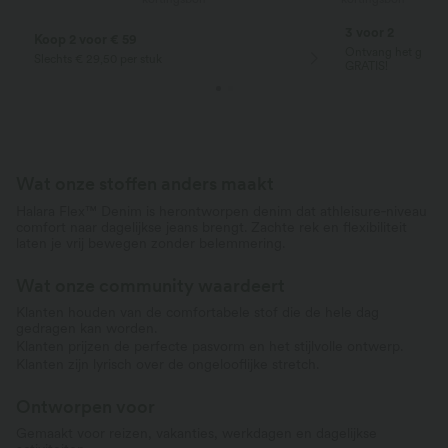
3 voor 2
Koop 2 voor € 59
Ontvang het goedko
Slechts € 29,50 per stuk
GRATIS!
Wat onze stoffen anders maakt
Halara Flex™ Denim is herontworpen denim dat athleisure‑niveau
comfort naar dagelijkse jeans brengt. Zachte rek en flexibiliteit
laten je vrij bewegen zonder belemmering.
Wat onze community waardeert
Klanten houden van de comfortabele stof die de hele dag
gedragen kan worden.
Klanten prijzen de perfecte pasvorm en het stijlvolle ontwerp.
Klanten zijn lyrisch over de ongelooflijke stretch.
Ontworpen voor
Gemaakt voor reizen, vakanties, werkdagen en dagelijkse