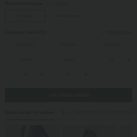
Binnenbeenlengte
7/8 Lengte
7/8 Lengte
Volledige lengte
Selecteer maat
(EU)
Maatentabel
XS
(
32/34
)
S
(
34/36
)
M
(
38/40
)
L
(
42/44
)
XL
(
46
)
1X
2X
3X
+ IN WINKELWAGEN
Meer om lief te hebben
Buy 2 Get 10% OFF, 3 Get 20% OF