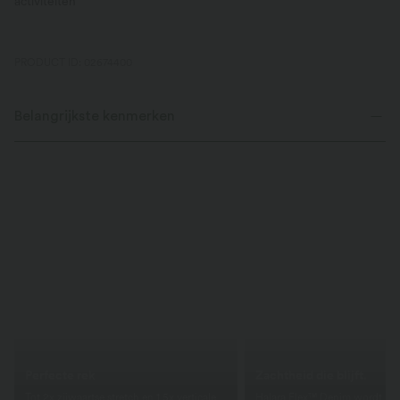
activiteiten
PRODUCT ID: 02674400
Belangrijkste kenmerken
Perfecte rek
Zachtheid die blijft.
Tot 2x zijwaartse stretch en 1,5x verticale
Halara Flex™ Denim wordt bij 