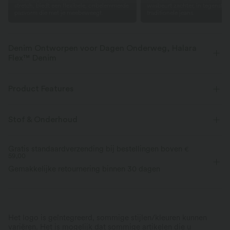
stretch, biedt een flexibele, onbelemmerde
wasbeurt zachter, in tegenstell
pasvorm die met je meebeweegt.
traditionele jeans.
Denim Ontworpen voor Dagen Onderweg, Halara
Flex™ Denim
Ontworpen om eruit te zien als denim, geïnnoveerd om aan te voelen als
athleisure. Halara Flex™ Denim geeft je de rek en zachtheid waarmee je
Product Features
zonder beperking kunt bewegen.
Stof & Onderhoud
Vierweg-rek
Zacht
Comfortabel als een legging
Lichtgewicht
Gratis standaardverzending bij bestellingen boven
€
59,00
Gemakkelijke retournering binnen 30 dagen
Het logo is geïntegreerd, sommige stijlen/kleuren kunnen
variëren. Het is mogelijk dat sommige artikelen die u