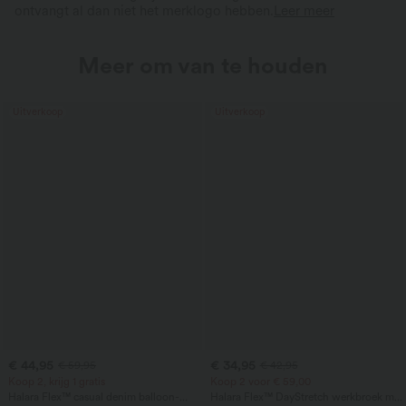
ontvangt al dan niet het merklogo hebben.
Leer meer
Meer om van te houden
Uitverkoop
Uitverkoop
€ 44,95
€ 34,95
€ 59,95
€ 42,95
Koop 2, krijg 1 gratis
Koop 2 voor € 59,00
Halara Flex™ casual denim balloon-
Halara Flex™ DayStretch werkbroek met