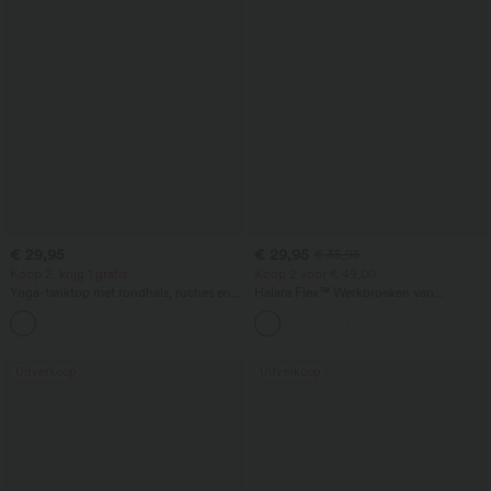
€ 29,95
€ 29,95
€ 35,95
Koop 2, krijg 1 gratis
Koop 2 voor € 49,00
Yoga-tanktop met rondhals, ruches en
Halara Flex™ Werkbroeken van
koel aanvoelende stof - UPF50+
wafelstof met hoge taille, zakken en
+16
wijde pijpen
Uitverkoop
Uitverkoop