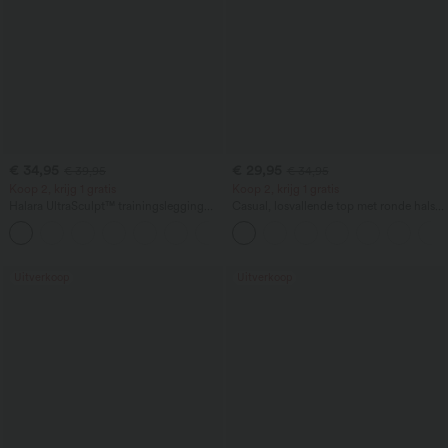
€ 34,95
€ 29,95
€ 39,95
€ 34,95
Koop 2, krijg 1 gratis
Koop 2, krijg 1 gratis
Halara UltraSculpt™ trainingslegging
Casual, losvallende top met ronde hals
met hoge taille, scrunch-design voor het
en vleermuismouwen
+13
liften van de billen, buikcontrole, zak en
shape-effect
Uitverkoop
Uitverkoop