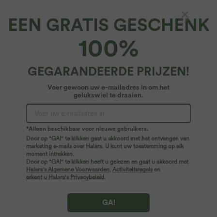
EEN GRATIS GESCHENK
Halara Flex™ Denim*
100%
Halara Flex™ Denim werkleggings met hoge
taille en zakken
4.7
(
27
)
GEGARANDEERDE PRIJZEN!
34,95 €
59,95 €
Buy 2 Get 10% OFF, 3 Get 20% OFF
Voer gewoon uw e-mailadres in om het
gelukswiel te draaien.
*Alleen beschikbaar voor nieuwe gebruikers.
Door op "GA!" te klikken gaat u akkoord met het ontvangen van
marketing e-mails over Halara. U kunt uw toestemming op elk
moment intrekken.
Door op "GA!" te klikken heeft u gelezen en gaat u akkoord met
Halara's Algemene Voorwaarden
,
Activiteitsregels
en
erkent u Halara's Privacybeleid
.
GA!