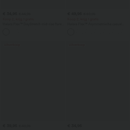
€ 34,95
€ 49,95
€ 44,95
€ 59,95
Koop 2, krijg 1 gratis
Koop 2, krijg 1 gratis
Halara Flex™ DayStretch mid-rise flare
Halara Flex™ Asymmetrische casual
werkbroek met zijzak en rits
jeans met lage taille, ritszakken,
+12
losvallende brede pijpen, gewassen
Uitverkoop
Uitverkoop
€ 39,95
€ 34,95
€ 49,95