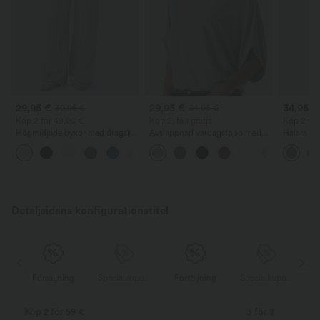
29,95 €
29,95 €
34,95 €
39,95 €
34,95 €
Köp 2 för 49,00 €
Köp 2, få 1 gratis
Köp 2 för
Högmidjade byxor med dragsko,
Avslappnad vardagstopp med
Halara F
fickor, vida baggy-ben och
rund halsringning och
arbetsby
+15
linneliknande känsla
fladdermusärm
sidoficka,
Detaljsidans konfigurationstitel
Specialkupong
Försäljning
Specialkupong
Försäljning
Specialkupong
Köp 2 för 59 €
3 för 2