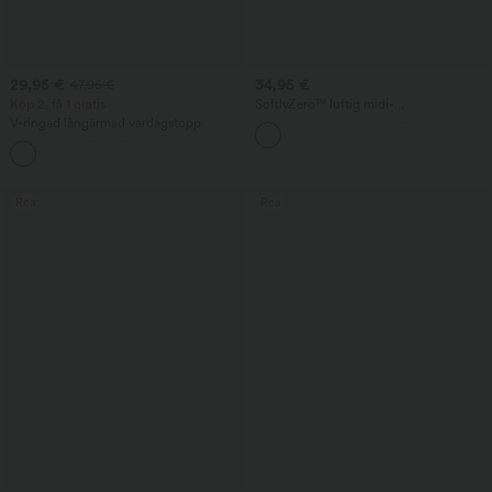
29,95 €
34,95 €
47,95 €
Köp 2, få 1 gratis
SoftlyZero™ luftig midi-
bodyconklänning med kvadratisk
V-ringad långärmad vardagstopp
urringning, rygglös korsett, rynkad
detalj och slits — InstantCool, för
+1
brudtärna och bröllopsgäst
Rea
Rea