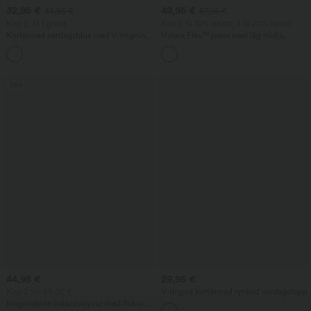
32,95 €
49,95 €
34,95 €
57,95 €
Köp 2, få 1 gratis
Köp 2 få 10% rabatt, 3 få 20% rabatt
Kortärmad vardagsblus med V-ringning
Halara Flex™ jeans med låg midja,
och puffärmar
dragkedjefickor, tvättad finish, baggy
och vida ben — vardagsjeans
Rea
44,95 €
29,95 €
Köp 2 för 59,00 €
V-ringad kortärmad rynkad vardagstopp
Högmidjade palazzobyxor med fickor