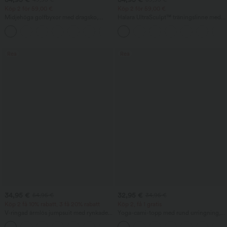
Köp 2 för 59,00 €
Köp 2 för 59,00 €
Midjehöga golfbyxor med dragsko,
Halara UltraSculpt™ träningslinne med
rundad fåll, snabbtorkande material,
rund hals och rundad nederkant
+2
avsmalnande passform och fickor -
UPF40+
Rea
Rea
34,95 €
32,95 €
54,95 €
34,95 €
Köp 2 få 10% rabatt, 3 få 20% rabatt
Köp 2, få 1 gratis
V-ringad ärmlös jumpsuit med rynkade
Yoga-cami-topp med rund urringning,
fickor – Lekande lätt
korsad rygg och överlappande
+7