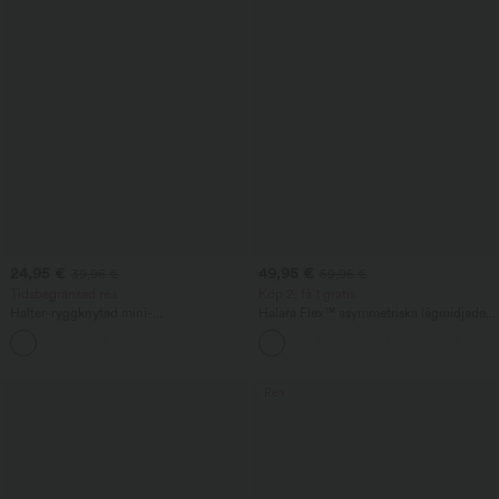
24,95 €
49,95 €
39,95 €
59,95 €
Tidsbegränsad rea
Köp 2, få 1 gratis
Halter-ryggknytad mini-
Halara Flex™ asymmetriska lågmidjade
semesterklänning med fickor
jeans med dragkedjefickor — baggy,
+5
vida ben och tvättad casual stil
Rea