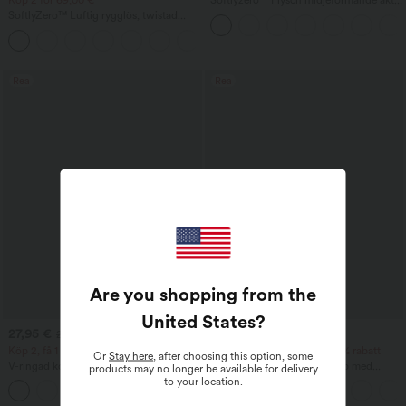
Köp 2 för 69,00 €
Softlyzero™ Plysch midjeformande aktiv
klänning med fickor – Easy Peezy
SoftlyZero™ Luftig rygglös, twistad
Edition
utsvängd dans- och träningsklänning
+13
med låg support — Längre längd —
Easy Peezy‑utgåva, kupstorlekar A–D
Rea
Rea
Are you shopping from the
United States
?
27,95 €
37,95 €
29,95 €
39,95 €
Köp 2, få 1 gratis
Köp 2 få 10% rabatt, 3 få 20% rabatt
Or
Stay here
, after choosing this option, some
V-ringad kortärmad t-shirt
Enaxlad kortärmad yogatopp med
products may no longer be available for delivery
rundad fåll, high-low‑snitt,
to your location.
+9
snabbtorkande material och inbyggd bh