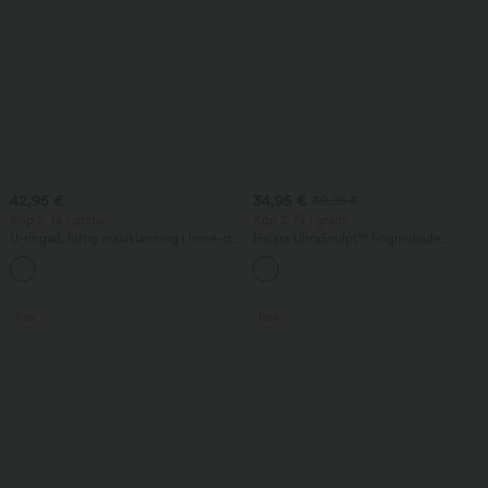
42,95 €
34,95 €
39,95 €
Köp 2, få 1 gratis
Köp 2, få 1 gratis
U-ringad, luftig maxiklänning i linne-stil
Halara UltraSculpt™ högmidjade
för vardag
träningsleggings med scrunch‑effekt för
+11
rumplyft, magkontroll, formande
passform och ficka
Rea
Rea