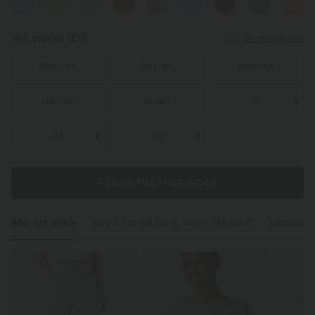
Välj storlek
(EU)
Storleksguide
XS
(
32/34
)
S
(
34/36
)
M
(
38/40
)
L
(
42/44
)
XL
(
46
)
1X
2X
3X
+ LÄGG TILL I VARUKORG
Mer att älska
Buy 2 for 69,00 €, 4 for 138,00 €
Liknande 