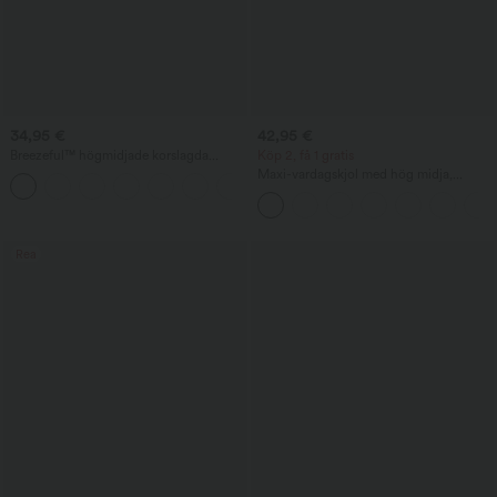
34,95 €
42,95 €
Breezeful™ högmidjade korslagda
Köp 2, få 1 gratis
snabbtorkande semesterbyxor med
Maxi-vardagskjol med hög midja,
+6
fickor
rucherad och luftig
Rea