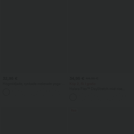
32,95 €
34,95 €
44,95 €
Högmidjade, rynkade melerade yoga-
Köp 2, få 1 gratis
capri-joggers med fickor
Halara Flex™ DayStretch mid-rise
+4
flarebyxor för arbete med medelhög
midja och sidoficka med dragkedja.
Rea