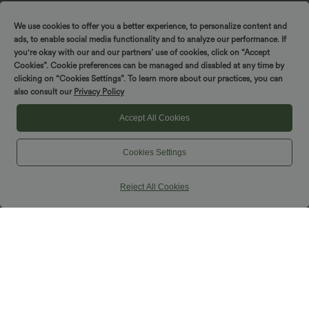
— vida ben, flytande, enfärgade,
+5
avslappnad linnekänsla
We use cookies to offer you a better experience, to personalize content and
ads, to enable social media functionality and to analyze our performance. If
Rea
you're okay with our and our partners’ use of cookies, click on “Accept
Cookies”. Cookie preferences can be managed and disabled at any time by
clicking on “Cookies Settings”. To learn more about our practices, you can
also consult our
Privacy Policy
Accept All Cookies
Cookies Settings
Reject All Cookies
42,95 €
17,95 €
44,95 €
Köp 2 för 59,00 €
Enaxlad kortärmad rynkad vardagstopp
Högmidjad, magkorrigerande rynkad 2-
i-1 midi-kjol i fleece/PU med kurvad fåll,
casual
Rea