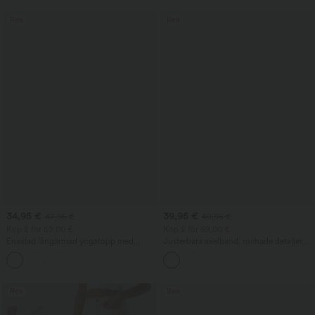
Rea
Rea
34,95 €
39,95 €
42,95 €
49,95 €
Köp 2 för 59,00 €
Köp 2 för 69,00 €
Enaxlad långärmad yogatopp med
Justerbara axelband, ruchade detaljer,
tumhål, rundad high-low-fåll,
vida ben, melerad casual jumpsuit med
+3
snabbtorkande material och med
fickor — Easy Peezy
inbyggd BH
Rea
Rea