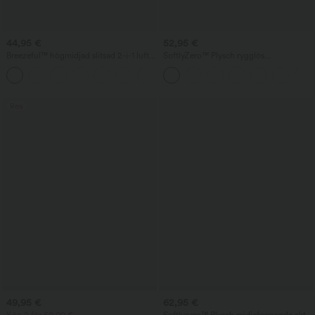
44,95 €
52,95 €
Breezeful™ högmidjad slitsad 2-i-1 luftig
SoftlyZero™ Plysch rygglös
snabbtorkande maxikjol för vardag
aktivklänning - Längre längd - Easy
+3
Peezy‑utgåva
Rea
49,95 €
62,95 €