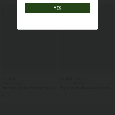
Rea
Rea
YES
29,95 €
39,95 €
44,95 €
Köp 2, få 1 gratis
Köp 2 för 69,00 €
Rundhalsad rynkad svalkande yogalinne
Hög midja med dragsko, kontrasterande
- UPF50+
mesh, 2-i-1-ficka, flödande midi-
+16
utsvängd vardagskjol
Rea