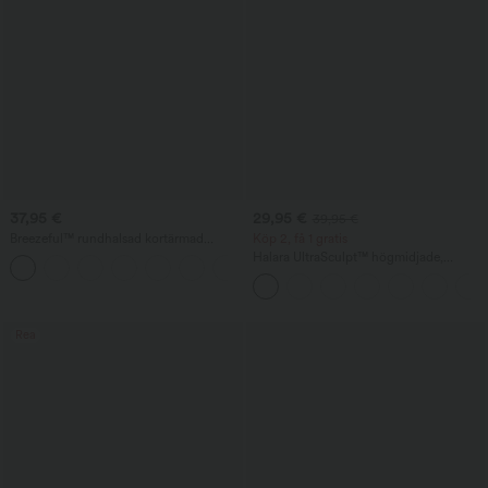
37,95 €
29,95 €
39,95 €
Breezeful™ rundhalsad kortärmad
Köp 2, få 1 gratis
arbetsöverdel med nyckelhålsrygg och
Halara UltraSculpt™ högmidjade,
snabbtorkande material
magkontrollerande formande
träningsleggings med ficka
Rea