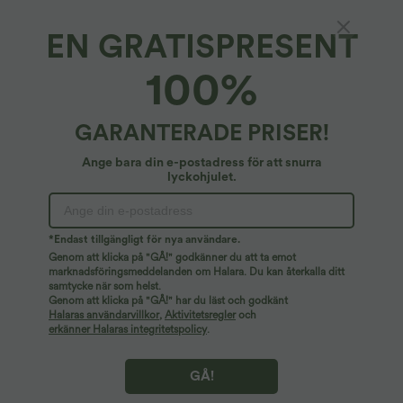
EN GRATISPRESENT
Breezeful™*
100%
Breezeful™ högmidjad, hög-låg med volang,
2-i-1 luftig, snabbtorkande, avslappnad,
normalpassad maxikjol
4.5
(
68
)
GARANTERADE PRISER!
39,95 €
Buy 2 for 69,00 €, 4 for 138,00 €
Ange bara din e-postadress för att snurra
lyckohjulet.
*Endast tillgängligt för nya användare.
Genom att klicka på "GÅ!" godkänner du att ta emot
marknadsföringsmeddelanden om Halara. Du kan återkalla ditt
samtycke när som helst.
Genom att klicka på "GÅ!" har du läst och godkänt
Halaras användarvillkor
,
Aktivitetsregler
och
erkänner Halaras integritetspolicy
.
GÅ!