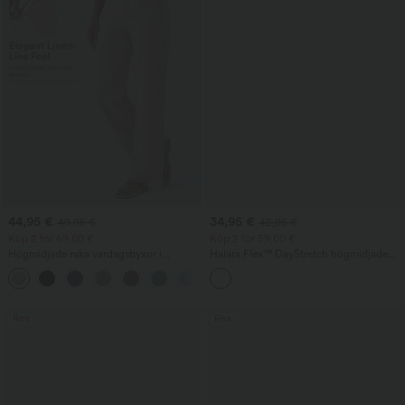
44,95 €
34,95 €
49,95 €
42,95 €
Köp 2 för 69,00 €
Köp 2 för 59,00 €
Högmidjade raka vardagsbyxor i
Halara Flex™ DayStretch högmidjade
linnekänsla med fickor
arbetsbyxor med raka ben och fickor
+4
Rea
Rea