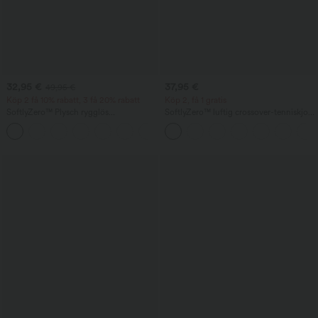
32,95 €
37,95 €
49,95 €
Köp 2 få 10% rabatt, 3 få 20% rabatt
Köp 2, få 1 gratis
SoftlyZero™ Plysch rygglös
SoftlyZero™ luftig crossover-tenniskjol
aktivklänning — Easy Peezy-upplaga
med ficka, 2-i-1, svalkande yta (Cool
+29
Touch), Lucid, längre längd, UPF50+