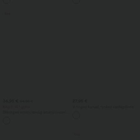
nederkant
Rea
34,95 €
27,95 €
54,95 €
Köp 2, få 1 gratis
V-ringad korsad, rynkad vardagslinne
Båtringad ärmlös randig arbetsjumpsuit
med sidoknyt, svalkande material och
+8
fickor - Easy Peezy Edition
Rea