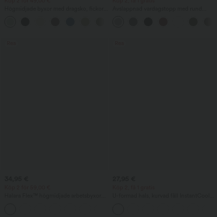
Köp 2 för 49,00 €
Köp 2, få 1 gratis
Högmidjade byxor med dragsko, fickor,
Avslappnad vardagstopp med rund
vida baggy-ben och linneliknande
halsringning och fladdermusärm
+15
känsla
Rea
Rea
34,95 €
27,95 €
Köp 2 för 59,00 €
Köp 2, få 1 gratis
Halara Flex™ högmidjade arbetsbyxor
U-formad hals, kurvad fåll InstantCool
med bak- och sidoficka, lätt utsvängda
yogalinne - UPF50+
+13