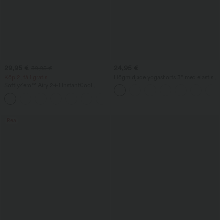
29,95 €
24,95 €
39,95 €
Köp 2, få 1 gratis
Högmidjade yogashorts 3" med elastisk
midjeresår, dragsko, veck och fickor
SoftlyZero™ Airy 2‑i‑1 InstantCool
yogashorts 7" med superhög midja och
+23
fickor
Rea