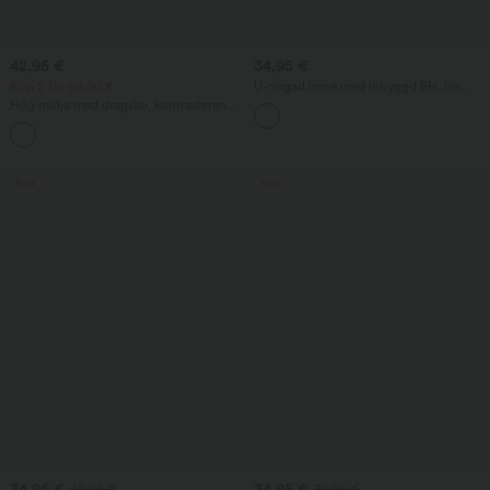
42,95 €
34,95 €
Köp 2 för 69,00 €
U-ringad linne med inbyggd BH, lös
passform
Hög midja med dragsko, kontrasterande
mesh, 2-i-1-ficka — luftig, utsvängd
+1
maxi-vardagskjol
Rea
Rea
34,95 €
34,95 €
49,95 €
39,95 €