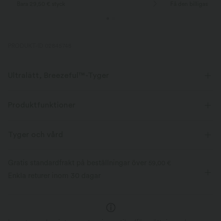
Bara 29,50 € styck
Få den billigaste v
PRODUKT-ID 02845748
Ultralätt, Breezeful™-Tyger
Gör varje rörelse lika smidig som en bris. Det här är vårt lättaste tyg som
snabbtorkar för ökad komfort.
Produktfunktioner
fyrvägssträck
Andningsbar
Tyger och vård
Ultralättvikts
Snabbtorkande
Gratis standardfrakt på beställningar över
59,00 €
Enkla returer inom 30 dagar
Fukttransporterande