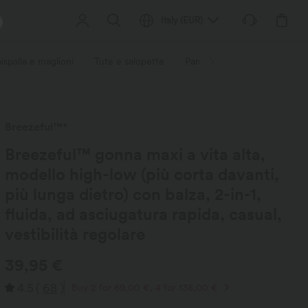
Italy
(
EUR
)
ispalla e maglioni
Tute e salopette
Pantaloncini corti
Gonn
Breezeful™*
Breezeful™ gonna maxi a vita alta,
modello high-low (più corta davanti,
più lunga dietro) con balza, 2-in-1,
fluida, ad asciugatura rapida, casual,
vestibilità regolare
39,95 €
4.5
(
68
)
Buy 2 for 69,00 €, 4 for 138,00 €