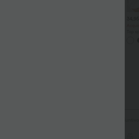
4,95 €
27,95 €
34,95
cquista 2 per 59,00 €
Top da yoga InstantCool con
Acqui
scollo a U e orlo curvo -
alara Flex™ pantaloni da
Top sp
+4
UPF50+
avoro a vita alta con tasca
monos
+17
osteriore sul fianco e
foro pe
eggero svasamento
(anter
poster
asciug
reggis
eful™
ù leggero che si asciuga rapidamente per un comfort aggiuntivo
Ultra leggero
A rapida asciugatura