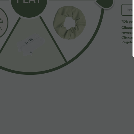
*Dispon
Cliccan
revocar
Cliccan
Regole d