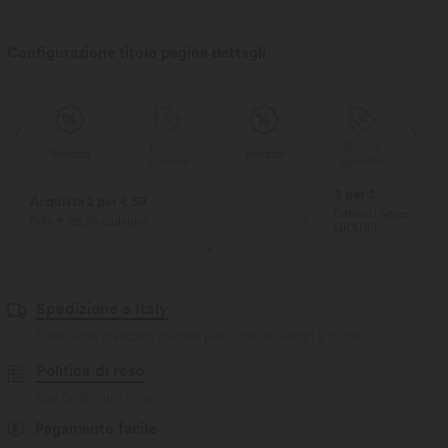
Configurazione titolo pagina dettagli
Buono
Buono
Vendita
Vendita
speciale
speciale
3 per 2
Acquista 2 per € 59
Ottieni l'articolo pi
Solo € 29,50 cadauno
GRATIS!
Spedizione a Italy
Spedizione standard gratuita per ordini superiori a
59,00 €
Politica di reso
Resi facili entro 30 giorni
Pagamento facile