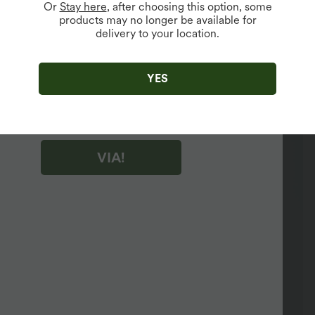
Or
Stay here
, after choosing this option, some
products may no longer be available for
delivery to your location.
ibile solo per nuovi utenti.
do "VIA!", accetti di ricevere email di marketing su Halara. Puoi
e il tuo consenso in qualsiasi momento.
YES
do "VIA!", hai letto e accetti i
Termini e condizioni di Halara
,
ell'attività
e
riconosci l'informativa sulla privacy di Halara
.
VIA!