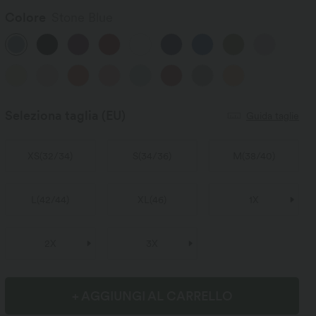
Colore
Stone Blue
Seleziona taglia
(EU)
Guida taglie
XS
(
32/34
)
S
(
34/36
)
M
(
38/40
)
L
(
42/44
)
XL
(
46
)
1X
2X
3X
+ AGGIUNGI AL CARRELLO