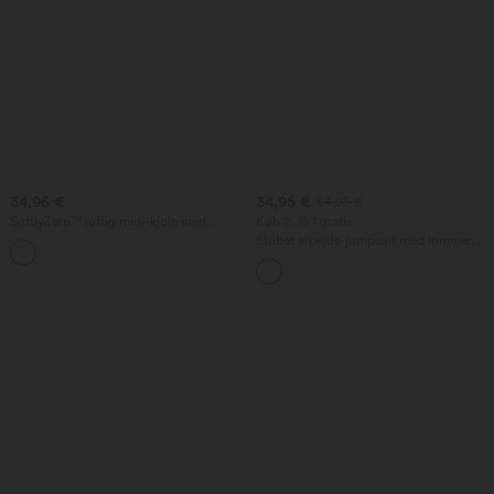
34,95 €
34,95 €
54,95 €
SoftlyZero™ luftig midi-kjole med
Køb 2, få 1 gratis
firkantet udskæring, åben ryg,
Stribet arbejds-jumpsuit med lommer,
+6
korsetagtig pasform, rynkning og slids,
bådudskæring, ærmeløs og med
tætsiddende, InstantCool, til brudepige
bindebånd i siden, i køligt touch-stof -
og bryllupsgæst
Easy Peezy Edition