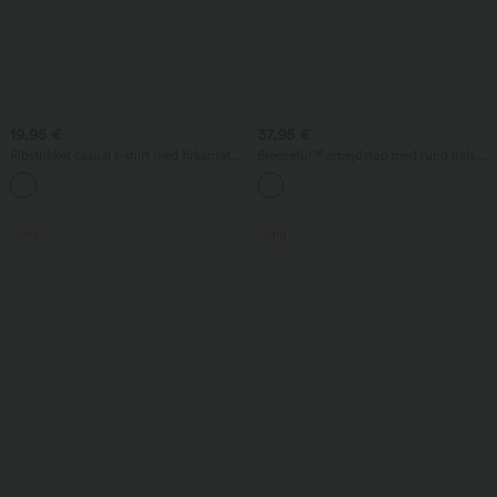
19,95 €
37,95 €
Ribstrikket casual t-shirt med firkantet
Breezeful™ arbejdstop med rund hals,
udskæring, butterfly-ærmer og rynkning
korte ærmer, nøglehul bagpå og
hurtigtørrende materiale
Salg
Salg