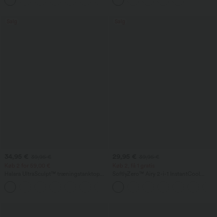
længere model
Salg
Salg
34,95 €
29,95 €
39,95 €
39,95 €
Køb 2 for 59,00 €
Køb 2, få 1 gratis
Halara UltraSculpt™ træningstanktop
SoftlyZero™ Airy 2-i-1 InstantCool
med rund hals og buet kant
yogashorts med super høj talje 5'' med
+11
lommer — længere længde