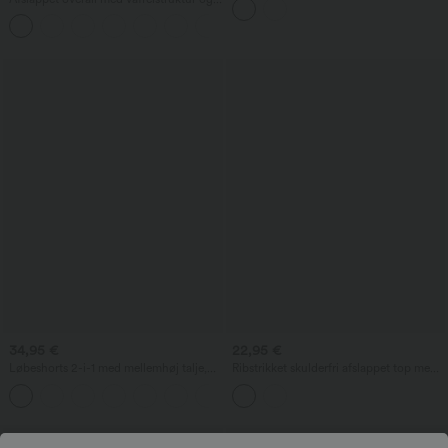
og medium støtte
lommer
+11
34,95 €
22,95 €
Løbeshorts 2-i-1 med mellemhøj talje,
Ribstrikket skulderfri afslappet top med
snøre, kontrastmesh og let, flydende
flagermusærmer
+2
pasform — 3''
Salg