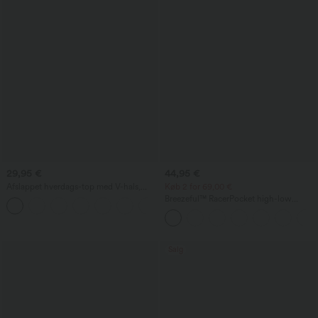
29,95 €
44,95 €
Afslappet hverdags-top med V-hals,
Køb 2 for 69,00 €
korte ærmer og rynkedetalje
Breezeful™ RacerPocket high-low
+1
flydende midi-kjole, hurtigtørrende, til
hverdag
Salg