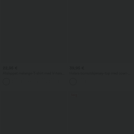
22,95 €
39,95 €
Afslappet melange-T-shirt med V-hals
Halara bomuldsjersey-top med cowl-
og korte ærmer
hals, ærmeløs og med indbygget BH —
skåle B–DD
Salg