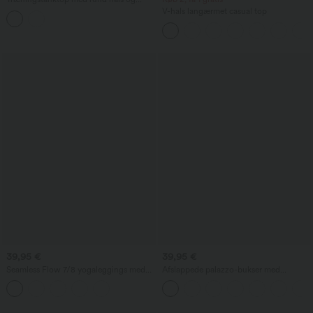
leopardprint
V-hals langærmet casual top
39,95 €
39,95 €
Seamless Flow 7/8 yogaleggings med
Afslappede palazzo-bukser med
høj talje, mavekontrol og løft af
mellemhøj talje, elastik og snøre i taljen
balderne
samt lommer — flydende, vide og
løstsiddende ben.