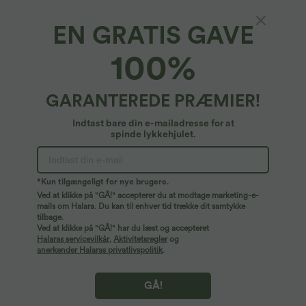
Køb 2 for 59,00 €
Køb 2, få 1 gratis
Halara Flex™ DayStretch arbejdsbukser
Halara Flex™ asymmetriske lavtaljede
med høj talje, lommer og lige ben
jeans med lynlåslommer, baggy pasform
EN GRATIS GAVE
+24
og brede ben, vasket, afslappet
100%
Salg
GARANTEREDE PRÆMIER!
Indtast bare din e-mailadresse for at
spinde lykkehjulet.
*Kun tilgængeligt for nye brugere.
Ved at klikke på "GÅ!" accepterer du at modtage marketing-e-
mails om Halara. Du kan til enhver tid trække dit samtykke
tilbage.
Ved at klikke på "GÅ!" har du læst og accepteret
Halaras servicevilkår
,
Aktivitetsregler
og
anerkender Halaras privatlivspolitik
.
17,95 €
32,95 €
34,95 €
Casual top med én skulder, korte ærmer
Køb 2, få 1 gratis
og rynket detalje
Yoga-cami top med scoop-hals,
GÅ!
krydsede stropper i ryggen og
overlappende kant.