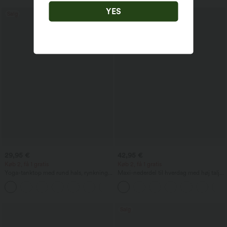
YES
Salg
Salg
29,95 €
42,95 €
Køb 2, få 1 gratis
Køb 2, få 1 gratis
Yoga-tanktop med rund hals, rynkning
Maxi-nederdel til hverdag med høj talje,
og kølende effekt (UPF50+)
rynket og let faldende
+16
Salg