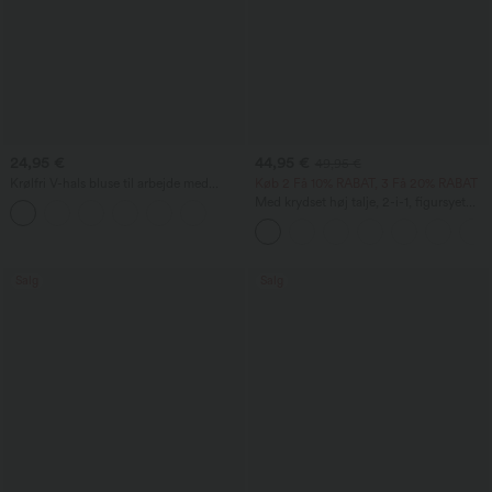
24,95 €
44,95 €
49,95 €
Krølfri V-hals bluse til arbejde med
Køb 2 Få 10% RABAT, 3 Få 20% RABAT
flagermusærmer og løstsiddende
Med krydset høj talje, 2-i-1, figursyet
pasform.
(bodycon) mini ruskindnederdel med
frynsekant til fest
Salg
Salg