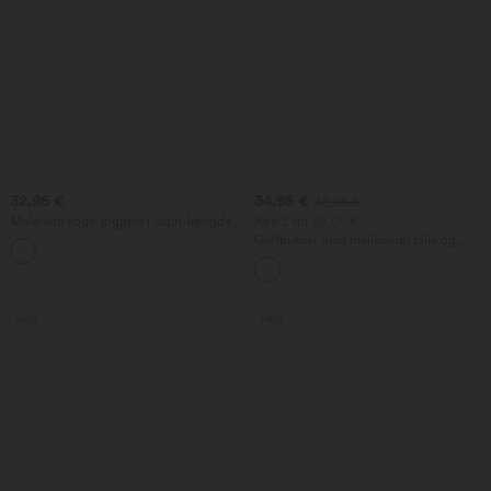
32,95 €
34,95 €
49,95 €
Melerede yoga-joggers i capri-længde
Køb 2 for 59,00 €
med høj talje, rynkedetalje og lommer
Golfbukser med mellemhøj talje og
+4
snøre i livet, buet kant, hurtigtørrende,
afsmalnende pasform, med lommer -
UPF40+
Salg
Salg