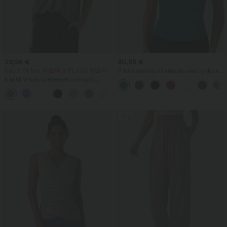
29,95 €
30,95 €
Køb 2 Få 10% RABAT, 3 Få 20% RABAT
V-hals tanktop til arbejde med rynkning
og indbygget bh
Krølfri V-hals kortærmet oversized
arbejdsbluse
+1
Salg