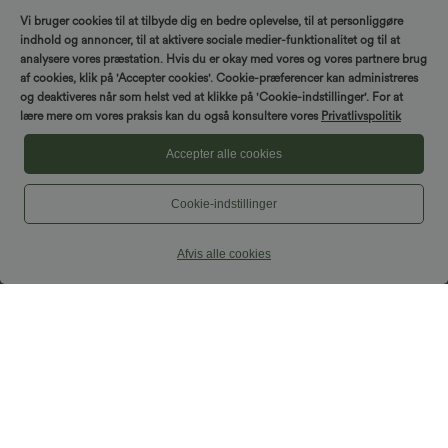
Vi bruger cookies til at tilbyde dig en bedre oplevelse, til at personliggøre
indhold og annoncer, til at aktivere sociale medier-funktionalitet og til at
analysere vores præstation. Hvis du er okay med vores og vores partnere brug
af cookies, klik på 'Accepter cookies'. Cookie-præferencer kan administreres
og deaktiveres når som helst ved at klikke på 'Cookie-indstillinger'. For at
lære mere om vores praksis kan du også konsultere vores
Privatlivspolitik
Accepter alle cookies
Cookie-indstillinger
Afvis alle cookies
49,95 €
27,95 €
32,95 €
Let, flydende midi-kjole med bindebånd
Køb 2 Få 10% RABAT, 3 Få 20% RABAT
foran, casual, linned-look, slip i
Stribede yogabukser med høj talje,
milkmaid-stil
snøring, vide ben og lommer
Salg
Salg