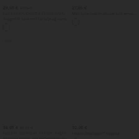
29,95 €
27,95 €
37,95 €
Køb 2 Få 10% RABAT, 3 Få 20% RABAT
Mini-kjole med én skulder, kort ærme,
rynket og figursyet, til hverdag
Joggers til dans med høj talje og snøre,
rynket og med afsmalnende pasform,
hurtigtørrende med kølende
fornemmelse, med lommer — UPF40+
Salg
34,95 €
32,95 €
39,95 €
Køb 2 Få 10% RABAT, 3 Få 20% RABAT
Halara UltraSculpt™ cropped
træningstanktop med V-hals, racerback
Afslappet overall med vaffelstruktur og