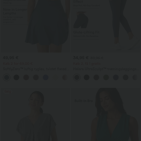
49,95 €
34,95 €
39,95 €
Køb 2 for 69,00 €
Køb 2, få 1 gratis
SoftlyZero™ luftig rygløs, tvistet flared
Halara UltraSculpt™ træningsleggings
danse- og træningskjole med lav støtte
med høj talje — scrunch-effekt, løft af
+13
— længere længde — Easy Peezy-
numsen, mavekontrol, formgivning og
udgave — A–D skåle
med lomme
Salg