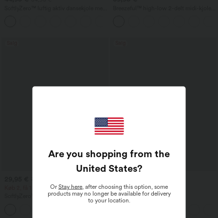
SoftlyZero™ luftig aktiv dansekjole med
Breezeful™ high-low 2-delt midi-kjole
åben ryg og twist-detalje, InstantCool
med lommer — let, luftig,
+18
— Easy Peezy-udgave
hurtigtørrende og afslappet
Salg
Salg
Are you shopping from the
United States
?
29,95 €
34,95 €
39,95 €
44,95 €
Or
Stay here
, after choosing this option, some
Køb 2, få 1 gratis
Køb 2, få 1 gratis
products may no longer be available for delivery
SoftlyZero™ Airy 2-i-1 InstantCool
Halara Flex™ DayStretch
to your location.
yogashorts med super høj talje, 7" med
mellemhøjtaljede arbejdsbukser med
+23
lommer
udvidede ben og sidelomme med lynlås.