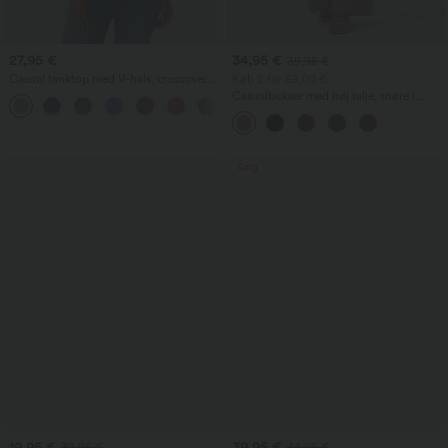
27,95 €
34,95 €
39,95 €
Casual tanktop med V-hals, crossover
Køb 2 for 59,00 €
og rynkede detaljer
Casualbukser med høj talje, snøre i
taljen, vide ben i en hørblanding, med
lommer.
Salg
19,95 €
39,95 €
32,95 €
44,95 €