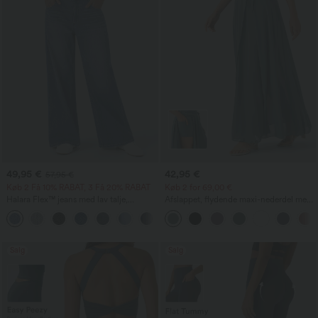
49,95 €
42,95 €
57,95 €
Køb 2 Få 10% RABAT, 3 Få 20% RABAT
Køb 2 for 69,00 €
Halara Flex™ jeans med lav talje,
Afslappet, flydende maxi-nederdel med
lynlåslommer, vasket finish, løstsiddende
høj talje, snøring i taljen, kontrastmesh
+3
med brede ben — afslappede jeans
og 2-i-1 lomme samt flared snit
Salg
Salg