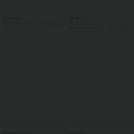
37,95 €
37,95 €
Midi milkmaid-kjole, let og flydende, til
Køb 2, få 1 gratis
resort/ferie, rygfri med krydsede
SoftlyZero™ luftigt 2-i-1 tennisskørt
stropper, firkantet halsudskæring,
med crossover-lomme og InstantCool -
ærmeløs, rynket, med indbygget bh
Lucid - længere længde
44,95 €
59,95 €
54,95 €