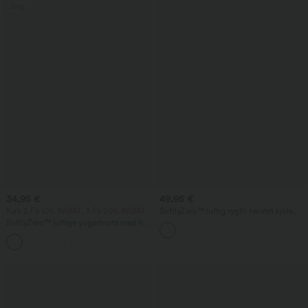
Salg
34,95 €
49,95 €
Køb 2 Få 10% RABAT, 3 Få 20% RABAT
SoftlyZero™ luftig rygfri twistet kjole
med InstantCool til dans og træning -
SoftlyZero™ luftige yogashorts med høj
Easy Peezy Edition, til DD-F
talje, rynkedetalje og InstantCool, 3''
skålstørrelser
+11
med lommer