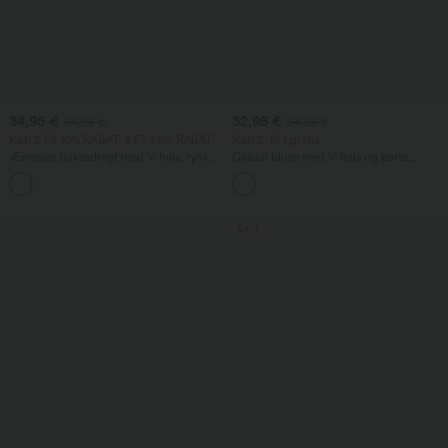
34,95 €
32,95 €
54,95 €
34,95 €
Køb 2 Få 10% RABAT, 3 Få 20% RABAT
Køb 2, få 1 gratis
Ærmeløs buksedragt med V-hals, rynker
Casual bluse med V-hals og korte
og lomme - nemt som ingenting
pufærmer
+7
Salg