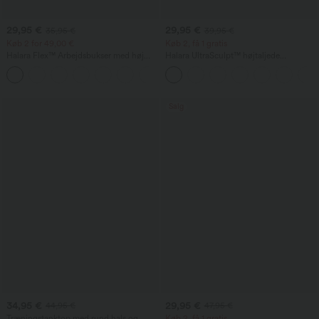
29,95 €
29,95 €
35,95 €
39,95 €
Køb 2 for 49,00 €
Køb 2, få 1 gratis
Halara Flex™ Arbejdsbukser med høj
Halara UltraSculpt™ højtaljede
talje, lommer og vide ben i vaffelstruktur
træningsleggings med mavekontrol og
+19
lommer
Salg
34,95 €
29,95 €
44,95 €
47,95 €
Træningstanktop med rund hals og
Køb 2, få 1 gratis