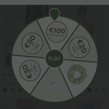
Salg
42,95 €
24,95 €
44,95 €
39,95 €
Køb 2 for 59,00 €
Tidsbegrænset udsalg
Højtaljet 2-i-1 casual midi-nederdel i
Mini resortkjole med halterneck,
fleece og PU med mavekontrol, rynkede
bindebånd bagpå og lommer.
detaljer og buet nederkant
Salg
Salg