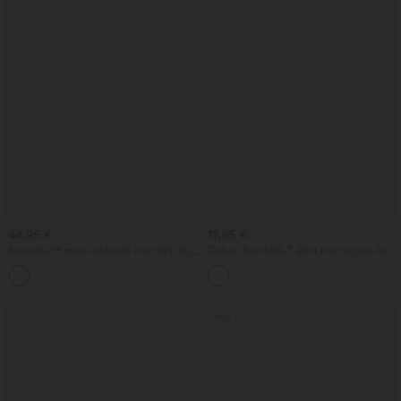
44,95 €
17,95 €
Breezeful™ maxi-nederdel med høj talje
Casual bomulds-T-shirt med scoop-hals
og slids, 2-i-1, luftig, hurtigtørrende,
og korte ærmer
+3
afslappet
Salg