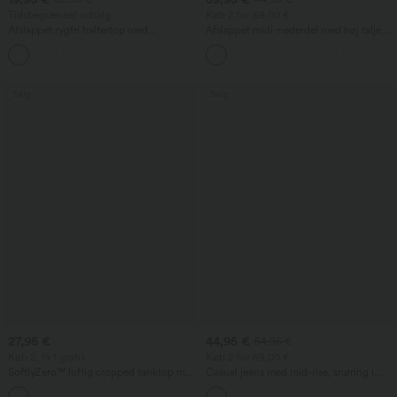
Tidsbegrænset udsalg
Køb 2 for 69,00 €
Afslappet rygfri haltertop med
Afslappet midi-nederdel med høj talje,
bindebånd bagpå
snøring, kontrastnet, 2-i-1-lomme og let
+1
flydende, udvidet skæring
Salg
Salg
27,95 €
44,95 €
54,95 €
Køb 2, få 1 gratis
Køb 2 for 69,00 €
SoftlyZero™ luftig cropped tanktop med
Casual jeans med mid-rise, snøring i
firkantet halsudskæring, InstantCool —
taljen og lommer