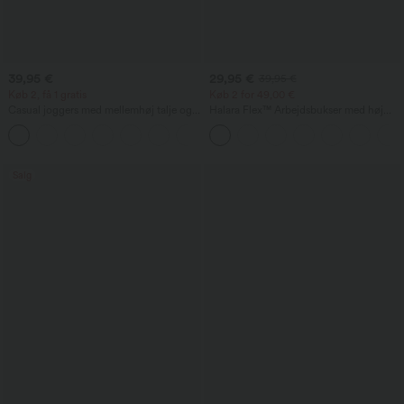
39,95 €
29,95 €
39,95 €
Køb 2, få 1 gratis
Køb 2 for 49,00 €
Casual joggers med mellemhøj talje og
Halara Flex™ Arbejdsbukser med høj
lommer
talje, kropsformende, taljeslankende,
+5
med lommer, vide ben og mikro-
vaffelstruktur
Salg