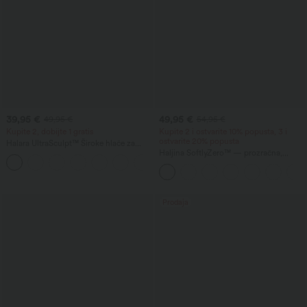
39,95 €
49,95 €
49,95 €
54,95 €
Kupite 2, dobijte 1 gratis
Kupite 2 i ostvarite 10% popusta, 3 i
ostvarite 20% popusta
Halara UltraSculpt™ Široke hlače za
jogu visokog struka s kontrolom trbuha,
Haljina SoftlyZero™ — prozračna,
u blokiranim prugama u boji i s
križno preklopna, prianjajuća s
džepovima
nabranim detaljima i vezicama,
InstantCool
Prodaja