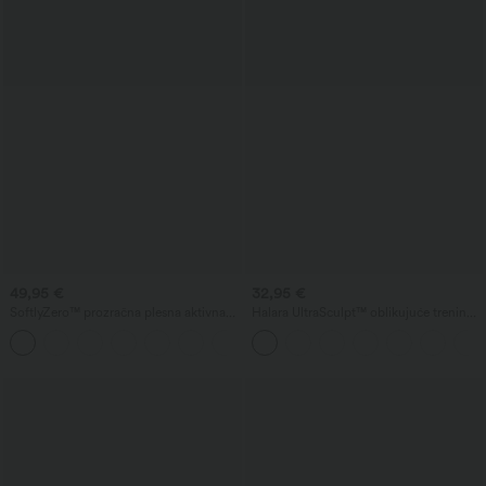
49,95 €
32,95 €
SoftlyZero™ prozračna plesna aktivna
Halara UltraSculpt™ oblikujuće trening
mini haljina s U-izrezom, 2-u-1 džepom i
bike šortove visokog struka s kontrolom
+1
InstantCool
trbuha i bočnim džepom, 5''