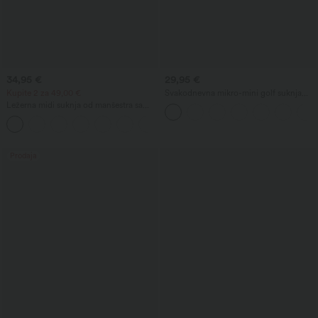
34,95 €
29,95 €
Kupite 2 za 49,00 €
Svakodnevna mikro-mini golf suknja
visokog struka 2-u-1 s džepom —
Ležerna midi suknja od manšestra sa
Clarity
srednjim strukom i prednjim bočnim
+1
džepom s preklopom
Prodaja