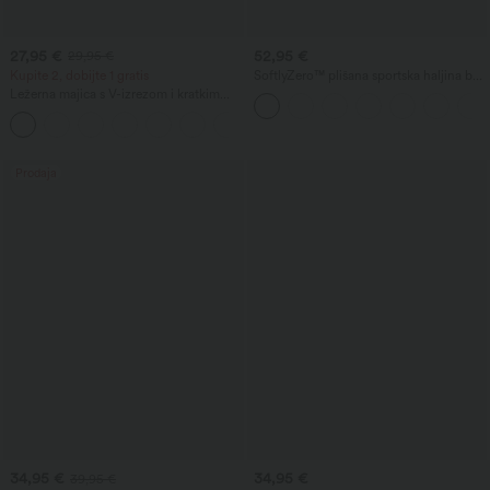
27,95 €
52,95 €
29,95 €
Kupite 2, dobijte 1 gratis
SoftlyZero™ plišana sportska haljina bez
leđa — produljena dužina — izdanje
Ležerna majica s V-izrezom i kratkim
'Easy Peezy'
rukavima
+9
Prodaja
34,95 €
34,95 €
39,95 €