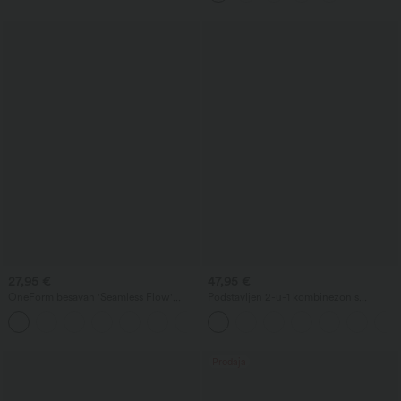
27,95 €
47,95 €
OneForm bešavan 'Seamless Flow'
Podstavljen 2-u-1 kombinezon s
sportski grudnjak, niska potpora,
džepovima — Easy Peezy Edition
+1
naboran dizajn s dvostrukim
naramenicama — košarice A-D
Prodaja