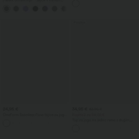
Halara UltraSculpt™ tajice s visokim
uzorak i džepovima — izdanje Easy
strukom — podižu stražnjicu,
Peezy
+15
kontroliraju trbuh, oblikuju i imaju džep
Prodaja
24,95 €
34,95 €
42,95 €
OneForm Seamless Flow tajice za jogu s
Kupite 2 za 59,00 €
visokim strukom, kontrolom trbuha i
Top za jogu na jedno rame s dugim
podizanjem stražnjice
rukavom i otvorom za palac,
zakrivljenim asimetričnim rubom (viši
sprijeda, niži straga), brzo se suši, s
ugrađenim grudnjakom