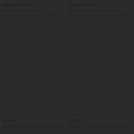
34,95 €
24,95 €
44,95 €
59,95 €
Kupite 2, dobijte 1 gratis
Vremenski ograničena rasprodaja
Halara Flex™ DayStretch zvonaste hlače
Halara X Smiley SoftlyZero™ prozračna,
srednjeg struka s bočnim džepom na
bez leđa, s uvijenim i razgrnutim krojem
+12
patent, pogodne za posao
aktivna plesna haljina s džepovima —
dulja duljina — Easy Peezy Edition,
košarice A–C
22,95 €
52,95 €
Meke, bešavne, rebraste tajice za jogu
SoftlyZero™ plišani 2-dijelni komplet s
7/8 s visokim strukom koje oblikuju
izrezanim džepom — mini aktivna