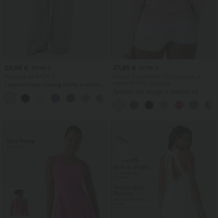
29,95 €
27,95 €
39,95 €
32,95 €
Kupite 2 za 49,00 €
Kupite 2 i ostvarite 10% popusta, 3 i
ostvarite 20% popusta
Ležerne hlače visokog struka s vezicom i
džepovima, širokih opuštenih nogavica,
Sportski top za jogu s izrezom na
+15
s efektom lana
leđima, otvorom za palac, nabranim
detaljima i opuštenog kroja.