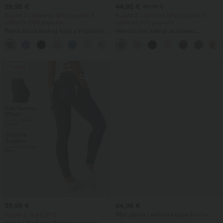
29,95 €
44,95 €
49,95 €
Kupite 2 i ostvarite 10% popusta, 3 i
Kupite 2 i ostvarite 10% popusta, 3 i
ostvarite 20% popusta
ostvarite 20% popusta
Radna bluza širokog kroja s V-izrezom i
Velurna mini suknja za zabavu,
kratkim rukavima, otporna na gužvanje
prigludeni kroj, s prekriženim prednjim
+1
dijelom, visokim strukom, 2 u 1 i s
resicama na rubu.
Prodaja
39,95 €
64,95 €
Kupite 2 za 69,00 €
Mini plesna i aktivna haljina 2-u-1 s
ugrađenim grudnjakom, sitni cvjetni