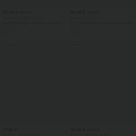
32,95 €
42,95 €
34,95 €
44,95 €
Kupite 2, dobijte 1 gratis
Kupite 2 za 59,00 €
Kamisol za jogu s okruglim izrezom,
2-u-1 midi suknja s visokim strukom koja
ukriženim leđima i preklopljenim rubom
oblikuje trbuh, s nabranim detaljem i
+5
zaobljenim rubom, od flisa i PU, za
svakodnevno nošenje
Prodaja
Prodaja
37,95 €
39,95 €
44,95 €
Kupite 2, dobijte 1 gratis
Kupite 2, dobijte 1 gratis