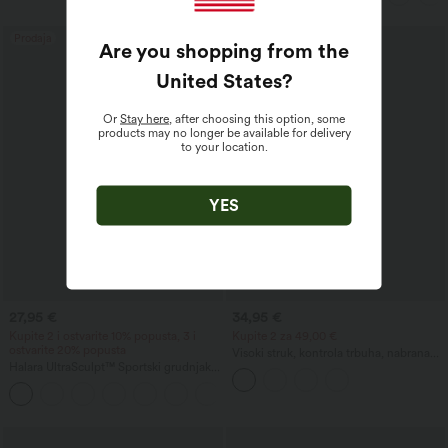
Prodaja
Prodaja
Are you shopping from the
United States
?
Or
Stay here
, after choosing this option, some
products may no longer be available for delivery
to your location.
YES
27,95 €
34,95 €
Kupite 2 i ostvarite 10% popusta, 3 i
Kupite 2 za 49,00 €
ostvarite 20% popusta
Visoki struk, kontrola trbuha, nabrana
Halara UltraSculpt™ Sportski grudnjak
prigludljiva 2‑u‑1 PU flis mini bodycon
za trčanje s V-izrezom i leđima u
party suknja sa zakrivljenim rubom —
racerback stilu, lagana potpora, košarice
duža duljina
DD–F