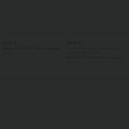
27,95 €
34,95 €
Halara UltraSculpt™ skraćeni joga top s
Kupite 2 i ostvarite 10% popusta, 3 i
dvostrukim naramenicama i uvijenim
ostvarite 20% popusta
otvorenim leđima — produžena duljina
SoftlyZero™ Prozračni šorc za jogu s
visokim strukom i nabranim detaljima,
InstantCool, 3'' s džepovima
Prodaja