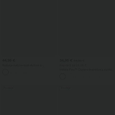
44,95 €
34,95 €
54,95 €
Košulja-haljina midi dužine s
Kupite 2 za 59,00 €
ovratnikom, kratkim rukavima, s
Halara Flex™ Oprane traperice s visokim
pojasom, s zaobljenim rasporom na
strukom i prekriženim džepovima za
rubu, ležerna, s džepovima
ležeran stil
Prodaja
Prodaja