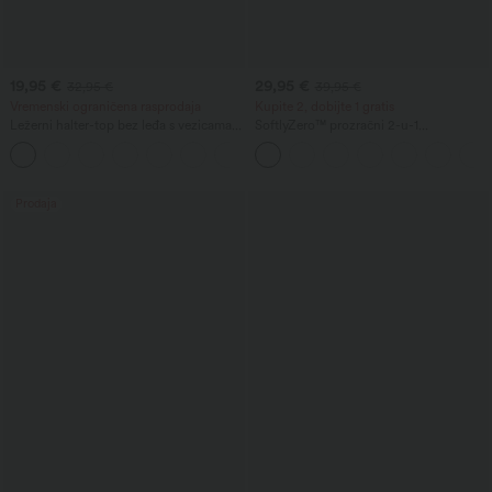
19,95 €
29,95 €
32,95 €
39,95 €
Vremenski ograničena rasprodaja
Kupite 2, dobijte 1 gratis
Ležerni halter-top bez leđa s vezicama
SoftlyZero™ prozračni 2-u-1
na leđima
InstantCool joga šortovi sa super
+1
visokim strukom, 5'' s džepovima —
duži kroj
Prodaja