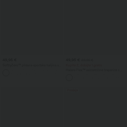
49,95 €
49,95 €
59,95 €
SoftlyZero™ plišana sportska haljina s
Kupite 2, dobijte 1 gratis
otvorenim leđima
Halara Flex™ asimetrične traperice s
+20
niskim strukom, džepovima na patent,
baggy kroja i širokim nogavicama, s
ispiranom obradom – ležerne.
Prodaja