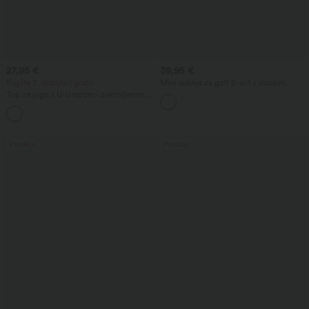
27,95 €
39,95 €
Kupite 2, dobijte 1 gratis
Mini suknja za golf 2-u-1 s visokim
strukom, vezicom, džepom i zaobljenim
Top za jogu s U-izrezom i zakrivljenim
rubom
rubom, InstantCool, UPF50+
Prodaja
Prodaja