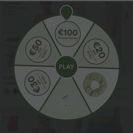
62,95 €
29,95 €
37,95 €
Softlyzero™ plišana sportska haljina za
Kupite 2 za 49,00 €
oblikovanje trbuha s džepovima — Easy
Halara Flex™ radne hlače visokog struka
+4
Peezy izdanje
s džepovima, širokim nogavicama i
vaflastom teksturom
Prodaja