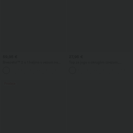
59,95 €
27,95 €
Breezeful™ 2 u 1 haljina s vezom na
Top za jogu s okruglim izrezom,
leđima — brzo sušeća mini plesna
racerback leđima i nabranim detaljima
aktivna haljina s džepom, Easy Peezy
Edition
Prodaja