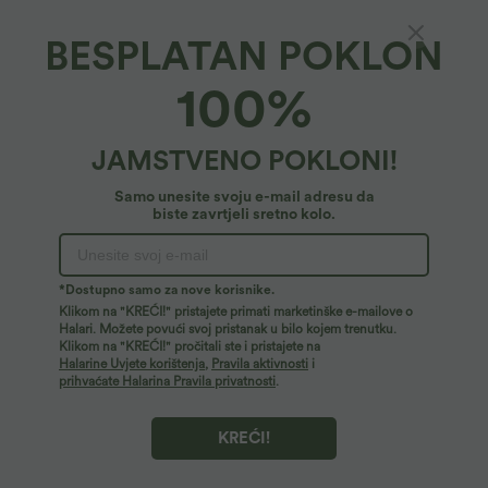
+13
široki kroj, niska potpora — dulja duljina
proširenim nogavicama
— Easy Peezy Edition — A-D Cups
BESPLATAN POKLON
Prodaja
100%
JAMSTVENO POKLONI!
Samo unesite svoju e-mail adresu da
biste zavrtjeli sretno kolo.
*Dostupno samo za nove korisnike.
Klikom na "KREĆI!" pristajete primati marketinške e-mailove o
Halari. Možete povući svoj pristanak u bilo kojem trenutku.
Klikom na "KREĆI!" pročitali ste i pristajete na
34,95 €
32,95 €
34,95 €
Halarine Uvjete korištenja
,
Pravila aktivnosti
i
Halara UltraSculpt™ biker šortsi s
Kupite 2, dobijte 1 gratis
prihvaćate Halarina Pravila privatnosti
.
visokim strukom 5'' — sa skupljajućim
Halara UltraSculpt™ Kratki top za jogu s
+11
efektom i podizanjem stražnjice,
dvostrukim naramenicama i uvijenim
kontrolom trbuha, s džepom i
otvorenim leđima
oblikujućim dizajnom za trening
KREĆI!
Prodaja