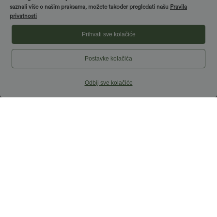
saznali više o našim praksama, možete također pregledati našu
Pravila
privatnosti
Prihvati sve kolačiće
Postavke kolačića
Odbij sve kolačiće
39,95 €
32,95 €
59,95 €
Kupite 2 za 69,00 €
SoftlyZero™ prozračna križna mini
teniska suknja s kontrolom trbuha, 2-u-
Halara Flex™ radne jednobojne hlače
1, s hlađajućim dodirom, s džepovima —
visokog struka s džepovima i suženim
Lucid — UPF50+
+8
krojem
Prodaja