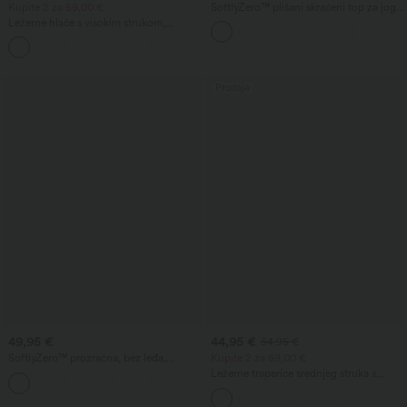
Kupite 2 za 59,00 €
SoftlyZero™ plišani skraćeni top za jogu
s izrezima
Ležerne hlače s visokim strukom,
vezicom i širokim nogavicama, od
+5
mješavine lana, s džepovima
Prodaja
49,95 €
44,95 €
54,95 €
SoftlyZero™ prozračna, bez leđa,
Kupite 2 za 69,00 €
uvijena InstantCool plesno-aktivna
Ležerne traperice srednjeg struka s
+1
haljina — izdanje Easy Peezy, košarice
vezicom i džepovima
DD-F