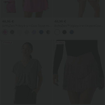
49,95 €
49,95 €
SoftlyZero™ Airy 2-u-1 Cool Touch mini
SoftlyZero™ lagana 2-u-1 InstantCool
plesna aktivna haljina s džepovima -
mini sportska haljina za jogu s vezicama
+9
Easy Peezy Edition - s produženom
na leđima i džepom
dužinom
Prodaja
Prodaja