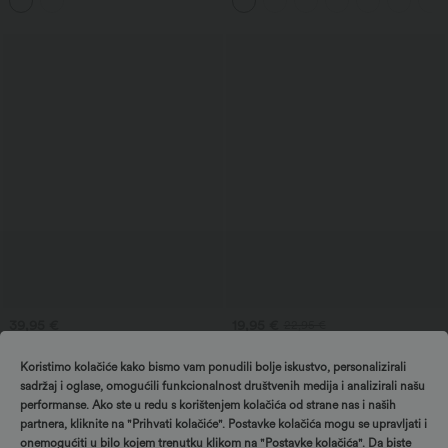
trbuh
haljina za jogu
39,95 €
19,95 €
22,95 €
Palazzo hlače sa srednjim strukom,
OneForm bešavni 'Flow' joga skraćeni
elastičnim pojasom s vezicom,
top s ugrađenim grudnjakom, ukriženim
Koristimo kolačiće kako bismo vam ponudili bolje iskustvo, personalizirali
+3
džepovima, lepršavim širokim
naramenicama, bez leđa i dubokim V-
nogavicama — udoban ležeran model
izrezom
sadržaj i oglase, omogućili funkcionalnost društvenih medija i analizirali našu
za svakodnevno nošenje.
performanse. Ako ste u redu s korištenjem kolačića od strane nas i naših
Prodaja
partnera, kliknite na "Prihvati kolačiće". Postavke kolačića mogu se upravljati i
onemogućiti u bilo kojem trenutku klikom na "Postavke kolačića". Da biste