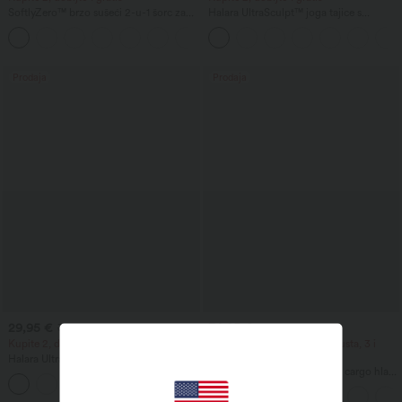
SoftlyZero™ brzo sušeći 2-u-1 šorc za
Halara UltraSculpt™ joga tajice s
trčanje s visokim strukom, kontrolom
visokim strukom, sa skupljenom
+3
trbuha, reflektirajućim točkicama,
stražnjicom za podizanje, oblikovanjem
preklopljenim rubom, 3'' s džepovima
i kontrolom trbuha, proširenim
nogavicama i džepovima
Prodaja
Prodaja
29,95 €
34,95 €
39,95 €
44,95 €
Kupite 2, dobijte 1 gratis
Kupite 2 i ostvarite 10% popusta, 3 i
ostvarite 20% popusta
Halara UltraSculpt™ oblikujuće tajice za
trening s visokim strukom, kontrolom
DayStretch jednobojne uske cargo hlače
+17
trbuha i džepovima
s visokim strukom i džepovima na
patent