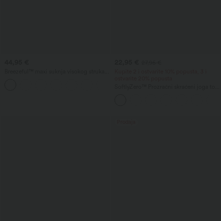
44,95 €
22,95 €
27,95 €
Breezeful™ maxi suknja visokog struka s
Kupite 2 i ostvarite 10% popusta, 3 i
prorezom — 2 u 1 dizajn, lepršava i brzo
ostvarite 20% popusta
+3
sušeća, idealna za svakodnevno
SoftlyZero™ Prozračni skraćeni joga top
nošenje.
s kvadratnim izrezom, otvorenim leđima
i ukriženim naramenicama, InstantCool
Prodaja