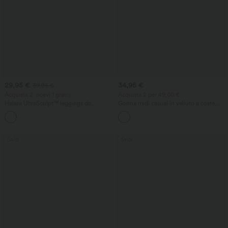
29,95 €
34,95 €
39,95 €
Acquista 2, ricevi 1 gratis
Acquista 2 per 49,00 €
Halara UltraSculpt™ leggings da
Gonna midi casual in velluto a coste
allenamento a vita alta con controllo
(corduroy) con vita media e tasca
+17
addominale, effetto modellante e tasche
frontale laterale con pattina
Saldi
Saldi