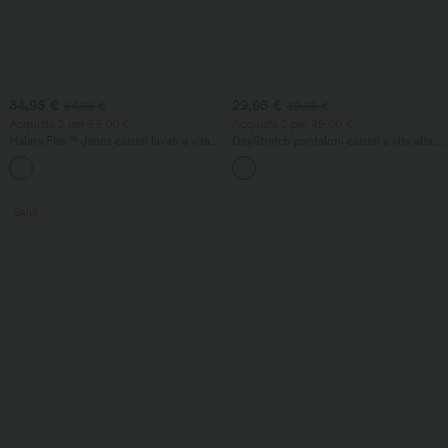
34,95 €
29,95 €
54,95 €
39,95 €
Acquista 2 per 59,00 €
Acquista 2 per 49,00 €
Halara Flex™ Jeans casual lavati a vita
DayStretch pantaloni casual a vita alta,
alta con tasca incrociata
con tasche e gamba dritta
+1
Saldi