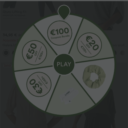
34,95 €
29,95 €
39,95 €
34,95 €
Acquista 2, ricevi 1 gratis
Acquista 2, ricevi 1 gratis
Halara UltraSculpt™ leggings da
Top casual dal taglio rilassato con scollo
allenamento modellanti a vita alta con
rotondo e maniche a pipistrello.
+13
arricciatura sul retro che solleva i glutei,
controllo addominale e tasche
Saldi
Saldi