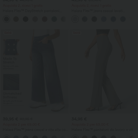
Acquista 2, ricevi 1 gratis
Acquista 2, ricevi 1 gratis
Halara Flex™ DayStretch pantaloni
Halara Flex™ jeans casual lavati
svasati da lavoro a vita media con tasca
asimmetrici a vita bassa con tasche con
+12
laterale con zip
zip, vestibilità baggy e gamba larga
Saldi
Saldi
39,95 €
34,95 €
49,95 €
Acquista 2 per 69,00 €
Acquista 2 per 59,00 €
Halara Flex™ jeans casual a vita alta con
Halara Flex™ pantaloni da lavoro a vita
tasche, modello baggy a gamba larga,
alta con tasca posteriore sul fianco e