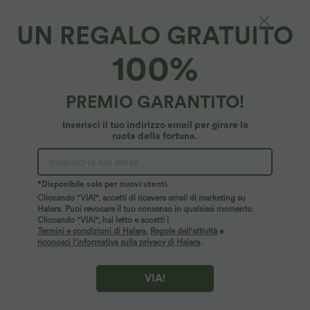
UN REGALO GRATUITO
100%
PREMIO GARANTITO!
Inserisci il tuo indirizzo email per girare la
29,95 €
29,95 €
35,95 €
ruota della fortuna.
Acquista 2, ricevi 1 gratis
Acquista 2 per 49,00 €
Canotta yoga girocollo arricciata con
Halara Flex™ pantaloni da lavoro a vita
effetto rinfrescante - UPF50+
alta con tasche, gamba larga e tessuto
+16
waffle
*Disponibile solo per nuovi utenti.
Cliccando "VIA!", accetti di ricevere email di marketing su
Saldi
Saldi
Halara. Puoi revocare il tuo consenso in qualsiasi momento.
Cliccando "VIA!", hai letto e accetti i
Termini e condizioni di Halara
,
Regole dell'attività
e
riconosci l'informativa sulla privacy di Halara
.
VIA!