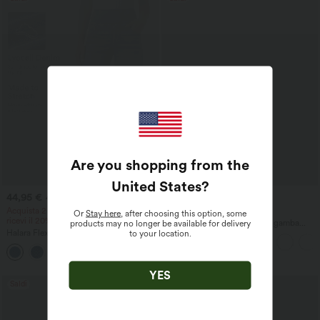
Are you shopping from the
United States
?
44,95 €
44,95 €
49,95 €
49,95 €
Acquista 2 e ricevi il 10% di sconto, 3 e
Acquista 2 per 69,00 €
Or
Stay here
, after choosing this option, some
ricevi il 20% di sconto
Pantaloni casual a vita alta a gamba
products may no longer be available for delivery
Halara Flex™ jeans a vita media
dritta effetto lino con tasche
to your location.
drappeggiati in lyocell lavato, casual,
ampi a gamba larga con tasche
YES
Saldi
Saldi