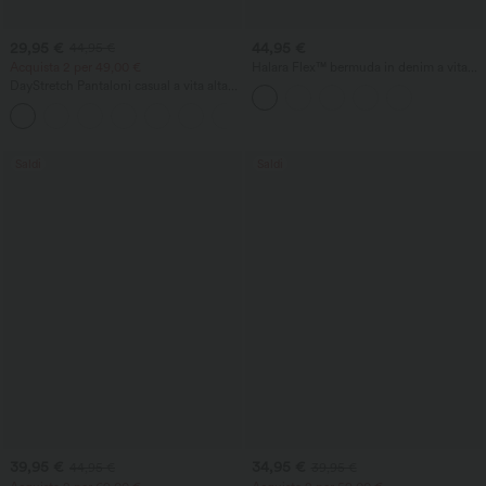
29,95 €
44,95 €
44,95 €
Acquista 2 per 49,00 €
Halara Flex™ bermuda in denim a vita
alta con incrocio, controllo dell'addome,
DayStretch Pantaloni casual a vita alta
vestibilità ampia e tasche
con gamba a barile e tasche
+5
Saldi
Saldi
39,95 €
34,95 €
44,95 €
39,95 €