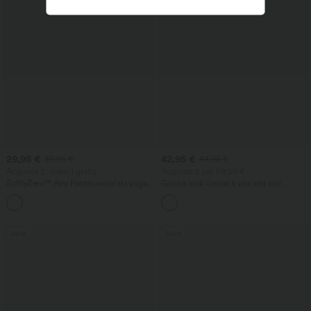
29,95 €
42,95 €
39,95 €
44,95 €
Acquista 2, ricevi 1 gratis
Acquista 2 per 59,00 €
SoftlyZero™ Airy Pantaloncini da yoga
Gonna midi casual a vita alta con
2-in-1 InstantCool a vita super alta, 7"
controllo pancia, arricciata, orlo curvo,
+23
con tasche
2-in-1 in fleece e PU
Saldi
Saldi