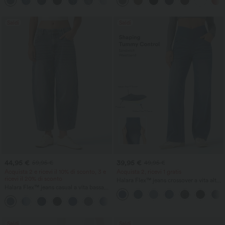
+2
effetto lavato
leggero svasamento
Saldi
Saldi
44,95 €
39,95 €
59,95 €
49,95 €
Acquista 2 e ricevi il 10% di sconto, 3 e
Acquista 2, ricevi 1 gratis
ricevi il 20% di sconto
Halara Flex™ jeans crossover a vita alta
Halara Flex™ jeans casual a vita bassa
con controllo della pancia, gamba dritta
con tasche con zip e gamba a barile
casual e tasche
Saldi
Saldi