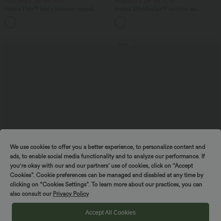
Acquista 2 per 69,00 €
Acquista 2 per 59,00 €
Halara Flex™ jeans bootcut casual,
Halara UltraSculpt™ canotta da
lavati, a vita alta e con tasche
allenamento con scollo rotondo e orlo
+5
curvo
Saldi
We use cookies to offer you a better experience, to personalize content and
ads, to enable social media functionality and to analyze our performance. If
you're okay with our and our partners’ use of cookies, click on “Accept
Cookies”. Cookie preferences can be managed and disabled at any time by
29,95 €
39,95 €
49,95 €
49,95 €
clicking on “Cookies Settings”. To learn more about our practices, you can
Saldi a tempo limitato
Acquista 2, ricevi 1 gratis
also consult our
Privacy Policy
Tuta intera da lavoro con scollo a V,
Pantaloni casual a vita alta, con tasche,
maniche corte, incrocio con laccio,
gamba larga e taglio baggy in pied-de-
Accept All Cookies
plissettata e con tasche — Facilissima!
poule