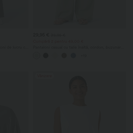
29,95 €
39,95 €
Cumpără 2 pentru 49,00 €
oni de lucru cu
Pantaloni casual cu talie înaltă, cordon, buzunare,
aptă
croială largă, lejeri, cu aspect de in
+19
Vânzare