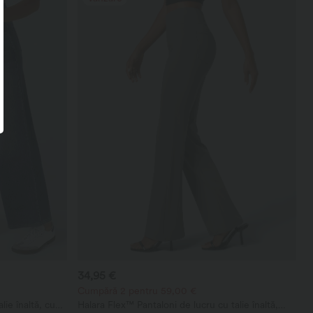
34,95 €
Cumpără 2 pentru 59,00 €
lie înaltă, cu
Halara Flex™ Pantaloni de lucru cu talie înaltă,