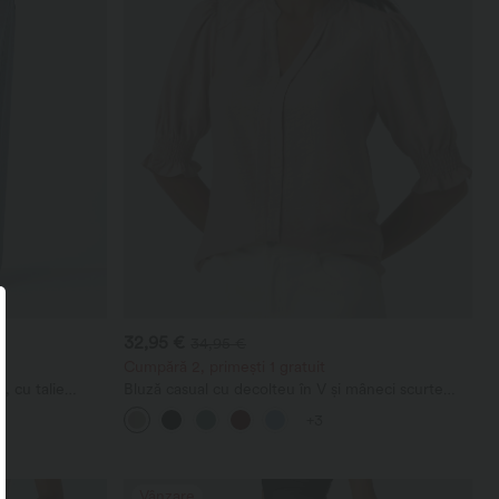
32,95 €
34,95 €
Cumpără 2, primești 1 gratuit
, cu talie
Bluză casual cu decolteu în V și mâneci scurte
 lejeră cu
bufante
+3
Vânzare