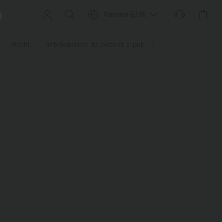
Romania
(
EUR
)
Rochii
Îmbrăcăminte de exterior și pulovere
Salopete și sal