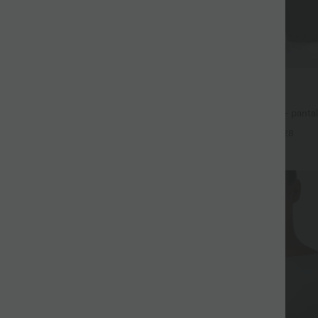
34,95 €
42,95 €
ești 1 gratuit
Cumpără 2 pentru 59,00 €
 cu decolteu în U și tiv curbat,
Halara Flex™ DayStretch — pantal
UPF50+
talie înaltă, buzunare și croială dre
+4
+28
Vânzare