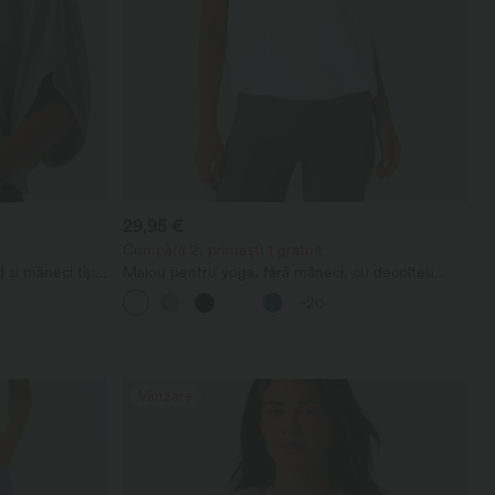
29,95 €
Cumpără 2, primești 1 gratuit
 și mâneci tip
Maiou pentru yoga, fără mâneci, cu decolteu
rotund și drapaj, material cu senzație răcoritoare -
+20
UPF50+
Vânzare