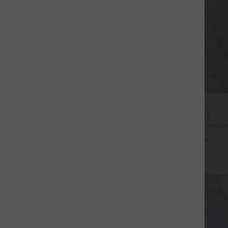
29,95 €
 €
34,95 €
ești 1 gratuit
Cumpără 2, primești 1 gratuit
ulpt™ pantaloni baggy de yoga, cu
Top casual lejer cu decolteu rotund
ect de control al abdomenului,
aripă de liliac
+3
+5
ck și buzunare
Vânzare