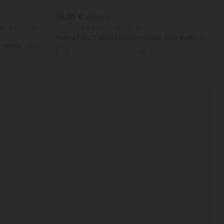
39,95 €
44,95 €
e, 3 și 20%
Cumpără 2 pentru 69,00 €
Halara Flex™ blugi bootcut casual, talie înaltă, cu
e medie, cu
buzunare, spălați
+9
 cu croială largă