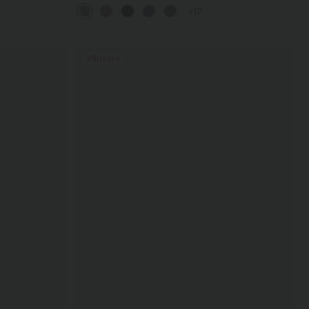
buzunar pe partea din spate și ușoară evazare
+17
Vânzare