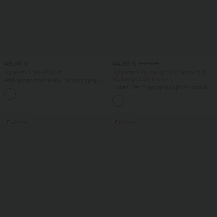
49,95 €
44,95 €
59,95 €
Αγοράστε 2 για 69,00 €
Αγοράστε 2 τεμάχια με 10% έκπτωση, 3
τεμάχια με 20% έκπτωση
Ψηλόμεσο παντελόνι με ίσια γραμμή,
καθημερινό, με υφή λινό και τσέπες.
Halara Flex™ χαμηλοκάβαλο casual
+4
τζιν με φερμουάρ στις τσέπες και
μπατζάκια σε σχήμα βαρελιού
Πώληση
Πώληση