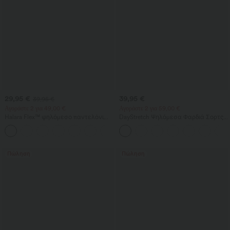
29,95 €
39,95 €
39,95 €
Αγοράστε 2 για 49,00 €
Αγοράστε 2 για 59,00 €
Halara Flex™ ψηλόμεσο παντελόνι
DayStretch Ψηλόμεσα Φαρδιά Σορτς
εργασίας — σμιλεύει το σώμα,
για Εργασία 4'' με Τσέπες
+10
λεπταίνει τη μέση, με τσέπη, φαρδύ
πόδι, μικρο-βαφλό ύφασμα
Πώληση
Πώληση