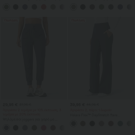
παντελόνι γιόγκα με έλεγχο κοιλιάς,
σμιλευτικό κολάν προπόνησης με
ριγέ σε χρωματικά μπλοκ και τσέπες
κοιλιακό έλεγχο και τσέπη
Πώληση
Πώληση
29,95 €
39,95 €
37,95 €
44,95 €
Αγοράστε 2 τεμάχια με 10% έκπτωση, 3
Αγοράστε 2, πάρτε 1 δωρεάν
τεμάχια με 20% έκπτωση
Halara Flex™ DayStretch flare
Ψηλόμεσοι joggers για χορό με
παντελόνι εργασίας με μεσαία μέση
κορδόνι, σούρες, κωνική γραμμή,
και πλευρική τσέπη με φερμουάρ.
γρήγορου στεγνώματος, δροσερή
αίσθηση και τσέπες - UPF40+