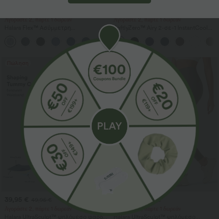
49,95 €
32,95 €
59,95 €
39,95 €
Αγοράστε 2, πάρτε 1 δωρεάν
Αγοράστε 2, πάρτε 1 δωρεάν
Halara Flex™ Ασύμμετρη
SoftlyZero™ Airy 2-σε-1 InstantCool
χαμηλοκάβαλη τζιν με φερμουάρ
σορτς γιόγκα, εξαιρετικά ψηλή μέση,
+5
στις τσέπες — χαλαρή, φαρδιά
7" με τσέπες
γραμμή με πλυμένο, casual
αποτέλεσμα
Πώληση
Πώληση
39,95 €
29,95 €
49,95 €
39,95 €
Αγοράστε 2, πάρτε 1 δωρεάν
Αγοράστε 2, πάρτε 1 δωρεάν
Halara UltraSculpt™ ψηλόμεσο φαρδύ
Halara UltraSculpt™ ψηλόμεσο