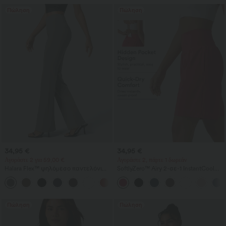
Πώληση
Πώληση
34,95 €
34,95 €
Αγοράστε 2 για 59,00 €
Αγοράστε 2, πάρτε 1 δωρεάν
Halara Flex™ ψηλόμεσο παντελόνι
SoftlyZero™ Airy 2-σε-1 InstantCool
εργασίας με πίσω και πλαϊνές
αέρινο σορτς γιόγκα με υπερυψηλή
+13
τσέπες, ελαφριά καμπάνα
μέση, 9" με τσέπες
Πώληση
Πώληση