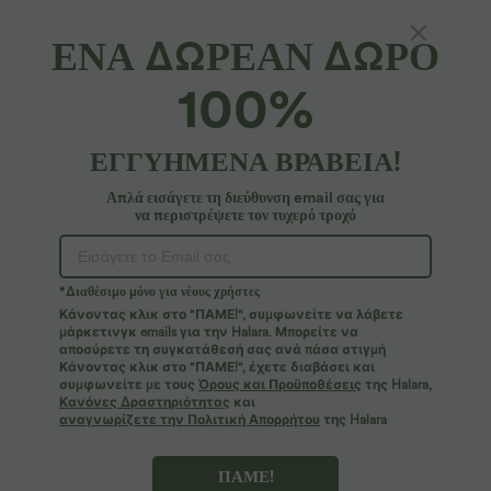
ΕΝΑ ΔΩΡΕΑΝ ΔΩΡΟ
100%
34,95 €
29,95 €
39,95 €
35,95 €
Αγοράστε 2, πάρτε 1 δωρεάν
Αγοράστε 2 για 49,00 €
Halara UltraSculpt™ ψηλόμεσο κολάν
Halara Flex™ ψηλόμεσο παντελόνι
γυμναστικής με scrunch‑εφέ για
εργασίας με τσέπες, φαρδιά γραμμή
ΕΓΓΥΗΜΕΝΑ ΒΡΑΒΕΙΑ!
+13
ανόρθωση γλουτών, έλεγχο κοιλιάς,
και υφή βάφλ
σμιλευτικό αποτέλεσμα και τσέπη
Απλά εισάγετε τη διεύθυνση email σας για
Πώληση
Πώληση
να περιστρέψετε τον τυχερό τροχό
*Διαθέσιμο μόνο για νέους χρήστες
Κάνοντας κλικ στο "ΠΑΜΕ!", συμφωνείτε να λάβετε
μάρκετινγκ emails για την Halara. Μπορείτε να
αποσύρετε τη συγκατάθεσή σας ανά πάσα στιγμή
Κάνοντας κλικ στο "ΠΑΜΕ!", έχετε διαβάσει και
συμφωνείτε με τους
Όρους και Προϋποθέσεις
της Halara,
Κανόνες Δραστηριότητας
και
αναγνωρίζετε την Πολιτική Απορρήτου
της Halara
ΠΑΜΕ!