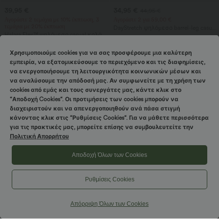
39,95 €
34,95 €
44,95 €
Αγοράστε 2 τεμάχια με 10% έκπτωση, 3
Αγοράστε 2 για 59,00 €
τεμάχια με 20% έκπτωση
DayStretch ψηλόμεσο barrel-leg casual
Halara Flex™ ψηλόμεσο casual κολάν
παντελόνι με τσέπες
με τζιν όψη, που ελέγχει την κοιλιά,
με τσέπες
Χρησιμοποιούμε cookies για να σας προσφέρουμε μια καλύτερη
εμπειρία, να εξατομικεύσουμε το περιεχόμενο και τις διαφημίσεις,
Πώληση
Πώληση
να ενεργοποιήσουμε τη λειτουργικότητα κοινωνικών μέσων και
να αναλύσουμε την απόδοσή μας. Αν συμφωνείτε με τη χρήση των
cookies από εμάς και τους συνεργάτες μας, κάντε κλικ στο
“Αποδοχή Cookies“. Οι προτιμήσεις των cookies μπορούν να
διαχειριστούν και να απενεργοποιηθούν ανά πάσα στιγμή
κάνοντας κλικ στις “Ρυθμίσεις Cookies“. Για να μάθετε περισσότερα
Στρίψτε και νικήστε!
για τις πρακτικές μας, μπορείτε επίσης να συμβουλευτείτε την
Πολιτική Απορρήτου
Αποδοχή Όλων των Cookies
Ρυθμίσεις Cookies
Απόρριψη Όλων των Cookies
29,95 €
34,95 €
54,95 €
Αγοράστε 2 τεμάχια με 10% έκπτωση, 3
Αγοράστε 2, πάρτε 1 δωρεάν