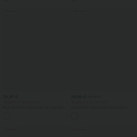
γραμμή για καθημερινή χρήση
Πώληση
Πώληση
34,95 €
29,95 €
34,95 €
Αγοράστε 2 για 49,00 €
Αγοράστε 2 για 49,00 €
Midi φούστα από κοτλέ με μεσαία
DayStretch ψηλόμεσο παντελόνι
μέση και πλαϊνή τσέπη μπροστά με
γιόγκα με έλεγχο κοιλιάς, φαρδιά
+1
καπάκι, καθημερινή
χαλαρή γραμμή και τσέπες
Πώληση
Πώληση