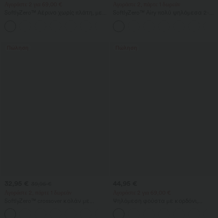
Αγοράστε 2 για 69,00 €
Αγοράστε 2, πάρτε 1 δωρεάν
SoftlyZero™ Αέρινο χωρίς πλάτη, με
SoftlyZero™ Airy πολύ ψηλόμεσα 2-
στριφτό φαρδύ τελείωμα (flare) και
σε-1 InstantCool σορτς γιόγκα 5'' με
+13
χαμηλή υποστήριξη — Μακρύτερο
τσέπες — μεγαλύτερο μήκος
μήκος — Έκδοση Easy Peezy, μεγέθη
κυπέλλων A–D
Πώληση
Πώληση
32,95 €
44,95 €
39,95 €
Αγοράστε 2, πάρτε 1 δωρεάν
Αγοράστε 2 για 69,00 €
SoftlyZero™ crossover κολάν με
Ψηλόμεση φούστα με κορδόνι,
τσέπες, μονόχρωμο
αντιθετικό δίχτυ, τσέπη 2-σε-1,
+16
αέρινη μίντι φούστα σε φαρδιά (flare)