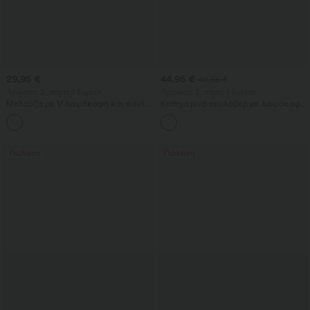
29,95 €
44,95 €
49,95 €
Αγοράστε 2, πάρτε 1 δωρεάν
Αγοράστε 2, πάρτε 1 δωρεάν
Μπλούζα με V-λαιμόκοψη και κοντό
Καθημερινό πουλόβερ με λαιμόκοψη
μανίκι σε casual στιλ
bateau και μανίκια νυχτερίδας
+9
Πώληση
Πώληση