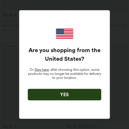
34,95 €
39,95 €
39,95 €
49,95 €
Αγοράστε 2 για 59,00 €
Αγοράστε 2, πάρτε 1 δωρεάν
Halara UltraSculpt™ αθλητικό τοπ με
Halara Flex™ κρουαζέ ψηλόμεσο τζιν
στρογγυλή λαιμόκοψη και καμπύλο
ίσιας γραμμής με έλεγχο κοιλιάς και
+11
τελείωμα
τσέπες
Πώληση
Πώληση
Are you shopping from the
United States
?
Or
Stay here
, after choosing this option, some
products may no longer be available for delivery
to your location.
YES
49,95 €
32,95 €
39,95 €