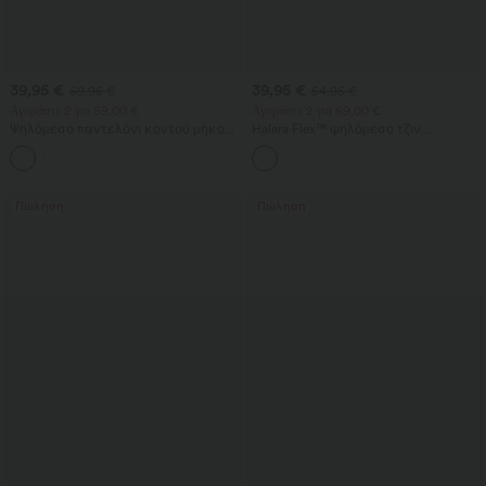
39,95 €
39,95 €
59,95 €
54,95 €
Αγοράστε 2 για 59,00 €
Αγοράστε 2 για 69,00 €
Ψηλόμεσο παντελόνι κοντού μήκους
Halara Flex™ ψηλόμεσο τζιν
με τσέπη με φερμουάρ και υφή λινέν
καθημερινής χρήσης με σταυρωτή
+7
τσέπη και ξεβαμμένο φινίρισμα
Πώληση
Πώληση