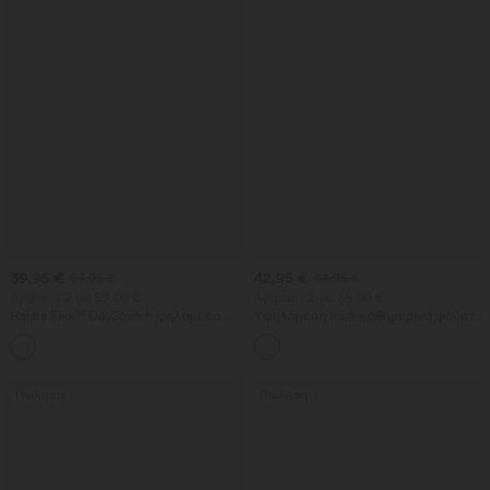
39,95 €
42,95 €
54,95 €
44,95 €
Αγοράστε 2 για 59,00 €
Αγοράστε 2 για 59,00 €
Halara Flex™ DayStretch ψηλόμεσο
Υψηλόμεση midi καθημερινή φούστα
παντελόνι καμπάνας με τσέπες για
2-σε-1 με σμίλευση στην κοιλιά,
+13
εργασία
σούρες και καμπυλωτό τελείωμα,
φλις/PU
Πώληση
Πώληση