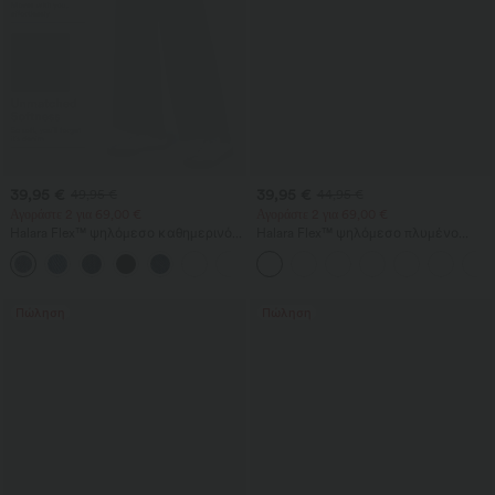
39,95 €
39,95 €
49,95 €
44,95 €
Αγοράστε 2 για 69,00 €
Αγοράστε 2 για 69,00 €
Halara Flex™ ψηλόμεσο καθημερινό
Halara Flex™ ψηλόμεσο πλυμένο
τζιν με τσέπες, baggy φαρδιά γραμμή
bootcut τζιν με τσέπες σε casual
+2
και πλυμένο φινίρισμα
γραμμή
Πώληση
Πώληση