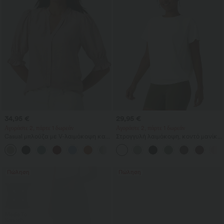
34,95 €
29,95 €
Αγοράστε 2, πάρτε 1 δωρεάν
Αγοράστε 2, πάρτε 1 δωρεάν
Casual μπλούζα με V-λαιμόκοψη και
Στρογγυλή λαιμόκοψη, κοντό μανίκι,
κοντά φουσκωτά μανίκια
ρυτιδωτό τοπ για γιόγκα και άθληση
με δροσερή αίσθηση - UPF50+
Πώληση
Πώληση