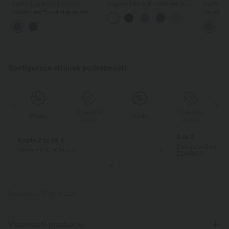
Kupte 2, získejte 1 zdarma
Jógové tílko s U-výstřihem a
Kupte 2 z
zaobleným lemem InstantCool -
Halara Flex™ mid-rise denim —
Halara Fl
UPF50+
ležérní balónové joggery s
pracovní 
kapsami
pasem, k
nohavice
Konfigurace stránek podrobností
Speciální
Speciální
Prodej
Prodej
kupón
kupón
3 za 2
Kupte 2 za 59 €
Získejte nejlevnějš
Pouze 29,50 € za kus
ZDARMA!
Produktové ID 02793228
Vlastnosti produktu