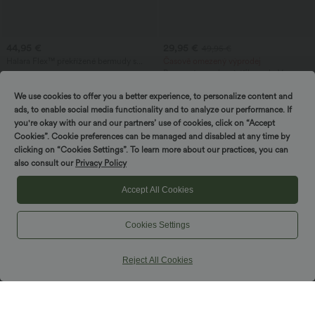
44,95 €
29,95 €
49,95 €
Halara Flex™ překřížené bermudy s
Časově omezený výprodej
vysokým pasem a kontrolou břicha,
Pracovní overal s výstřihem do V,
denimové, volné, ležérní, s kapsami
krátkými rukávy, překříženým
zavazováním, plisami a kapsami – Easy
We use cookies to offer you a better experience, to personalize content and
Peezy
ads, to enable social media functionality and to analyze our performance. If
you're okay with our and our partners’ use of cookies, click on “Accept
Cookies”. Cookie preferences can be managed and disabled at any time by
clicking on “Cookies Settings”. To learn more about our practices, you can
also consult our
Privacy Policy
Accept All Cookies
Cookies Settings
Reject All Cookies