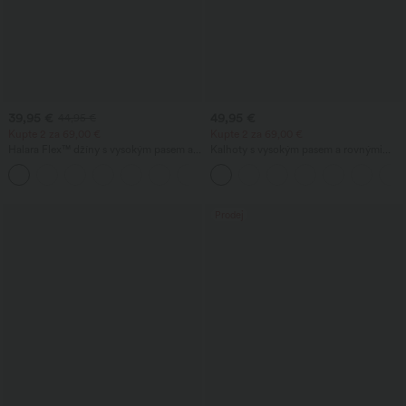
39,95 €
49,95 €
44,95 €
Kupte 2 za 69,00 €
Kupte 2 za 69,00 €
Halara Flex™ džíny s vysokým pasem a
Kalhoty s vysokým pasem a rovnými
kapsami, vyprané, ležérní bootcut střih
nohavicemi, v lněném vzhledu, s
+5
kapsami
Prodej