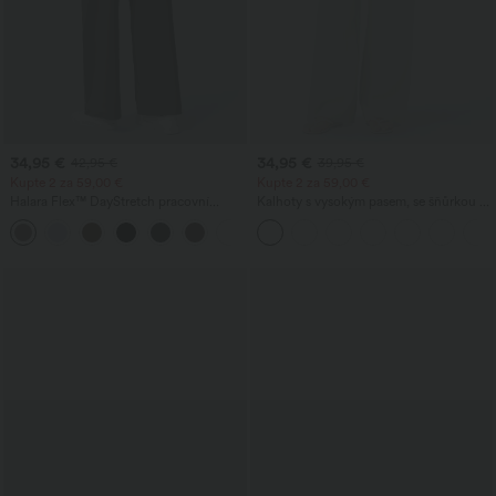
34,95 €
34,95 €
42,95 €
39,95 €
Kupte 2 za 59,00 €
Kupte 2 za 59,00 €
Halara Flex™ DayStretch pracovní
Kalhoty s vysokým pasem, se šňůrkou v
kalhoty s vysokým pasem, kapsami a
pase, kapsami, širokými nohavicemi,
+24
rovnými nohavicemi
volné, ležérní, s lněným vzhledem