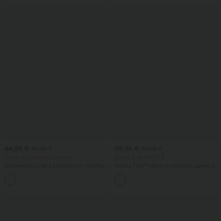
44,95 €
39,95 €
49,95 €
49,95 €
Kupte 2, získejte 1 zdarma
Kupte 2 za 69,00 €
Neformální svetr s lodičkovým výstřihem
Halara Flex™ džíny s vysokým pasem a
a netopýřími rukávy
kapsami — volné, se širokými
+1
nohavicemi, prané, ležérní.