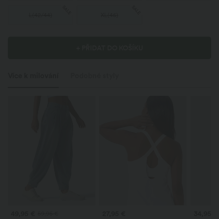
SALE
SALE
L
(
42/44
)
XL
(
46
)
+ PŘIDAT DO KOŠÍKU
Více k milování
Podobné styly
49,95 €
27,95 €
34,95 €
59,95 €