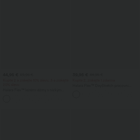
44,95 €
39,95 €
59,95 €
44,95 €
Kupte 2 a získejte 10% slevu, 3 a získejte
Kupte 2, získejte 1 zdarma
20% slevu
Halara Flex™ DayStretch pracovní
Halara Flex™ ležérní džíny s nízkým
zvonové kalhoty se středním pasem a
pasem, kapsami na zip a nohavicemi ve
postranní kapsou na zip.
tvaru sudu