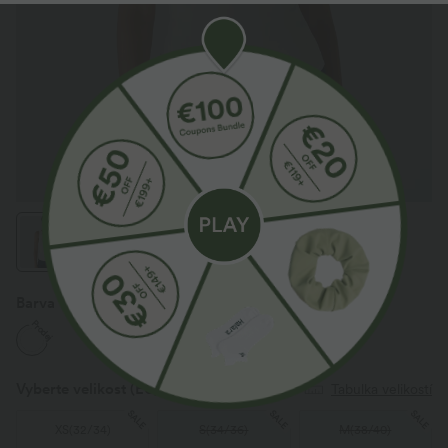
Barva
Bělá
Prodej
Vyberte velikost
(EU)
Tabulka velikostí
SALE
SALE
SALE
XS
(
32/34
)
S
(
34/36
)
M
(
38/40
)