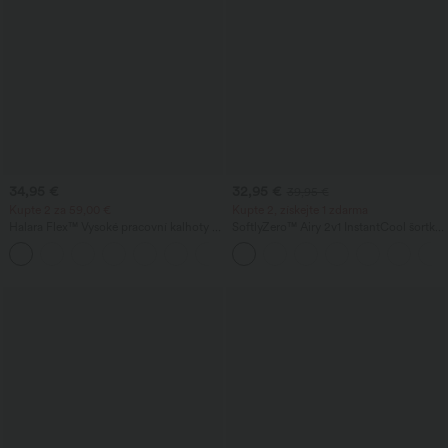
34,95 €
32,95 €
39,95 €
Kupte 2 za 59,00 €
Kupte 2, získejte 1 zdarma
Halara Flex™ Vysoké pracovní kalhoty s
SoftlyZero™ Airy 2v1 InstantCool šortky
kapsou na zadní straně a mírným
na jógu s extra vysokým pasem a
+13
rozšířením
kapsami, délka 7"