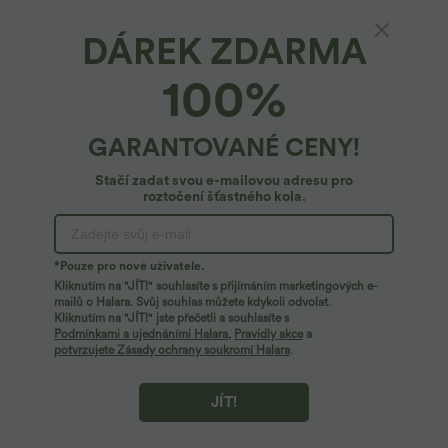
DÁREK ZDARMA
Slim pracovní top s výstřihem do V a volánky
100%
9,95 €
22,95 €
Limited Time Sale
GARANTOVANÉ CENY!
Stačí zadat svou e-mailovou adresu pro
roztočení šťastného kola.
*Pouze pro nové uživatele.
Kliknutím na "JÍT!" souhlasíte s přijímáním marketingových e-
mailů o Halara. Svůj souhlas můžete kdykoli odvolat.
Kliknutím na "JÍT!" jste přečetli a souhlasíte s
Podmínkami a ujednáními Halara
,
Pravidly akce
a
potvrzujete Zásady ochrany soukromí Halara
.
JÍT!