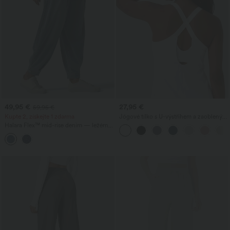
49,95 €
27,95 €
59,95 €
Kupte 2, získejte 1 zdarma
Jógové tílko s U-výstřihem a zaobleným
lemem InstantCool - UPF50+
Halara Flex™ mid-rise denim — ležérní
balónové joggery s kapsami