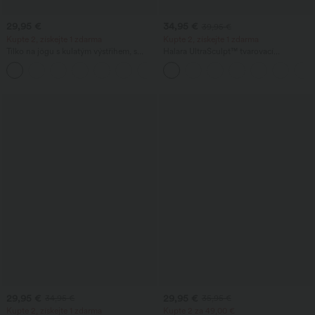
29,95 €
34,95 €
39,95 €
Kupte 2, získejte 1 zdarma
Kupte 2, získejte 1 zdarma
Tílko na jógu s kulatým výstřihem, s
Halara UltraSculpt™ tvarovací
nařasením a chladivým efektem
tréninkové legíny s vysokým pasem —
+16
(UPF50+)
řasený efekt pro pozvednutí hýždí,
kontrola břicha, s kapsou
29,95 €
29,95 €
34,95 €
35,95 €
Kupte 2, získejte 1 zdarma
Kupte 2 za 49,00 €