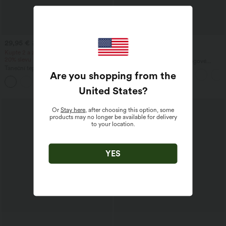
29,95 €
39,95 €
37,95 €
49,95 €
Kupte 2 a získejte 10% slevu, 3 a získejte
Kupte 2, získejte 1 zdarma
20% slevu
Halara UltraSculpt™ volné jógové
Taneční tepláky s vysokým pasem a
kalhoty s vysokým pasem a kontrolou
Are you shopping from the
šňůrkou, s řasením a zúženým střihem,
břicha, s barevnými blokovými pruhy a
rychleschnoucí s chladivým dotykem, s
kapsami
United States
?
kapsami — UPF40+
Or
Stay here
, after choosing this option, some
products may no longer be available for delivery
to your location.
YES