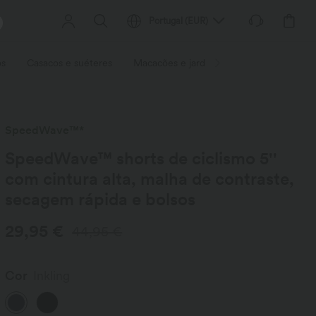
Portugal
(
EUR
)
os
Casacos e suéteres
Macacões e jardineiras
Calções
S
SpeedWave™*
SpeedWave™ shorts de ciclismo 5''
com cintura alta, malha de contraste,
secagem rápida e bolsos
29,95 €
44,95 €
Cor
Inkling