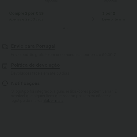
especial
especial
Compre 2 por € 59
3 por 2
Apenas € 29,50 cada
Leve o item mais bar
Envio para Portugal
Envio padrão gratuito em encomendas superiores a
59,00 €
Política de devolução
Devoluções fáceis em até 30 dias
Notificações
O logotipo foi integrado, alguns estilos/cores podem variar. É
possível que alguns itens que receba possam ou não ter o
logotipo da marca.
Saber mais