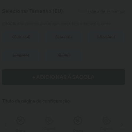
Selecionar Tamanho
(EU)
Tabela de Tamanhos
100%
dos clientes dizem que estes têm o tamanho certo.
XS
(
32/34
)
S
(
34/36
)
M
(
38/40
)
L
(
42/44
)
XL
(
46
)
+ ADICIONAR À SACOLA
Título da página de configuração
Cupom
Cupom
Oferta
Oferta