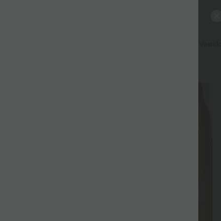
ta
Calça
Calça jeans | Denim
Leggings
Tops
Vestid