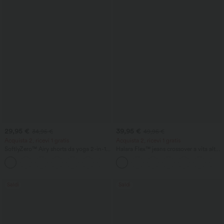
29,95 €
39,95 €
34,95 €
49,95 €
Acquista 2, ricevi 1 gratis
Acquista 2, ricevi 1 gratis
SoftlyZero™ Airy shorts da yoga 2-in-1,
Halara Flex™ jeans crossover a vita alta
super a vita alta, InstantCool, 9" con
con controllo della pancia, gamba dritta
+10
tasche
casual e tasche
Saldi
Saldi