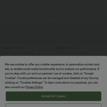
27,95 €
39,95 €
29,95 €
49,95 €
Acquista 2, ricevi 1 gratis
Acquista 2, ricevi 1 gratis
T-shirt casual a scollo a V e maniche
Maglione casual con scollo a barca e
corte
maniche a pipistrello
+9
We use cookies to offer you a better experience, to personalize content and
ads, to enable social media functionality and to analyze our performance. If
Saldi
Saldi
you're okay with our and our partners’ use of cookies, click on “Accept
Cookies”. Cookie preferences can be managed and disabled at any time by
clicking on “Cookies Settings”. To learn more about our practices, you can
also consult our
Privacy Policy
Accept All Cookies