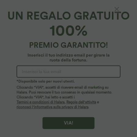
UN REGALO GRATUITO
100%
PREMIO GARANTITO!
Inserisci il tuo indirizzo email per girare la
ruota della fortuna.
Ops!
Non riusciamo a trovare la pagina che stai cercando.
*Disponibile solo per nuovi utenti.
Cliccando "VIA!", accetti di ricevere email di marketing su
Halara. Puoi revocare il tuo consenso in qualsiasi momento.
Cliccando "VIA!", hai letto e accetti i
Acquista altro
Termini e condizioni di Halara
,
Regole dell'attività
e
riconosci l'informativa sulla privacy di Halara
.
VIA!