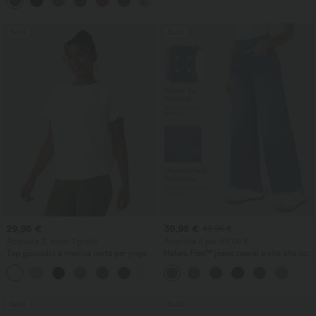
affusolato, asciugatura rapida,
sensazione fresca al tatto e tasche -
UPF40+
Saldi
Saldi
29,95 €
39,95 €
49,95 €
Acquista 2, ricevi 1 gratis
Acquista 2 per 69,00 €
Top girocollo a manica corta per yoga e
Halara Flex™ jeans casual a vita alta con
sport, con arricciature e effetto
tasche, modello baggy a gamba larga,
+11
rinfrescante - UPF50+
effetto lavato
Saldi
Saldi