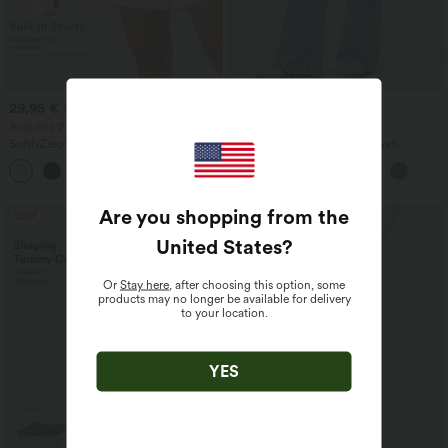
29,95 €
49,95 €
39,95 €
59,95 €
Acquista 2, ricevi 1 gratis
Acquista 2, ricevi 1 gratis
SoftlyZero™ Airy Pantaloncini da yoga
Halara Flex™ jeans casual lavati
2-in-1 InstantCool a vita super alta, 7"
asimmetrici a vita bassa con tasche con
+23
con tasche
zip, vestibilità baggy e gamba larga
Are you shopping from the
Saldi
Saldi
United States
?
Or
Stay here
, after choosing this option, some
products may no longer be available for delivery
to your location.
YES