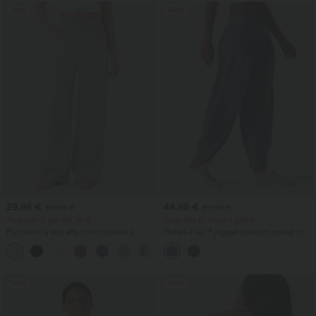
Saldi
Saldi
29,95 €
44,95 €
39,95 €
59,95 €
Acquista 2 per 49,00 €
Acquista 2, ricevi 1 gratis
Pantaloni a vita alta con coulisse e
Halara Flex™ jogger balloon casual in
tasche, gamba larga, vestibilità ampia e
denim a vita media con tasche
+15
casual con effetto lino.
Saldi
Saldi