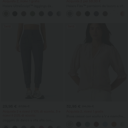
Acquista 2, ricevi 1 gratis
Acquista 2 per 59,00 €
Halara UltraSculpt™ leggings da
Halara Flex™ pantaloni da lavoro a vita
allenamento a vita alta con controllo
alta con tasca posteriore sul fianco e
+17
addominale, effetto modellante e tasche
leggero svasamento
Saldi
Saldi
29,95 €
32,95 €
37,95 €
34,95 €
Acquista 2 e ricevi il 10% di sconto, 3 e
Acquista 2, ricevi 1 gratis
ricevi il 20% di sconto
Blusa casual con scollo a V e maniche
Joggers da danza a vita alta con
corte a sbuffo
coulisse, effetto arricciato, taglio