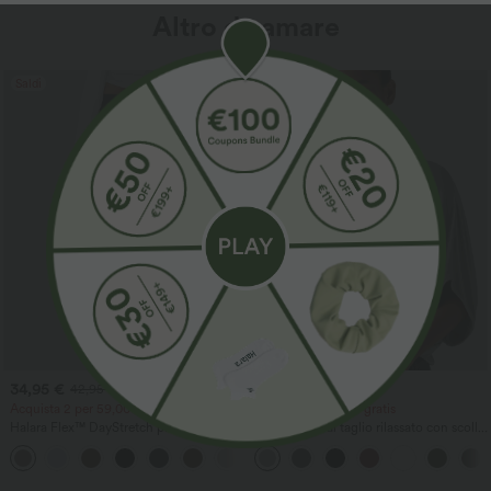
Altro da amare
Saldi
Saldi
34,95 €
29,95 €
42,95 €
34,95 €
Acquista 2 per 59,00 €
Acquista 2, ricevi 1 gratis
Halara Flex™ DayStretch pantaloni da
Top casual dal taglio rilassato con scollo
lavoro a vita alta con gamba dritta e
rotondo e maniche a pipistrello.
+24
tasche