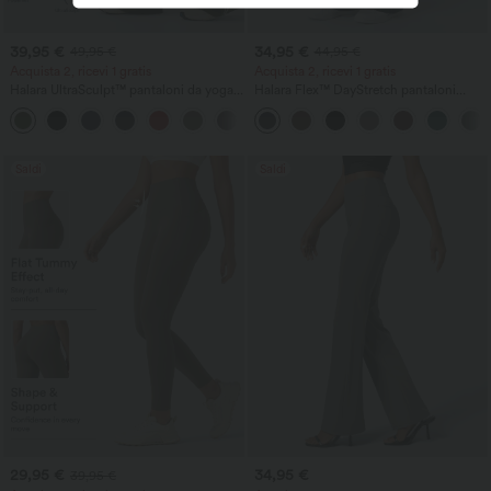
39,95 €
34,95 €
49,95 €
44,95 €
Acquista 2, ricevi 1 gratis
Acquista 2, ricevi 1 gratis
Halara UltraSculpt™ pantaloni da yoga
Halara Flex™ DayStretch pantaloni
ampi a vita alta con controllo
svasati da lavoro a vita media con tasca
addominale, strisce color block e tasche
laterale con zip
Saldi
Saldi
29,95 €
34,95 €
39,95 €