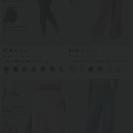
34,95 €
29,95 €
39,95 €
35,95 €
Acquista 2, ricevi 1 gratis
Acquista 2 per 49,00 €
Halara UltraSculpt™ leggings da
Halara Flex™ pantaloni da lavoro a vita
allenamento modellanti a vita alta con
alta con tasche, gamba larga e tessuto
+13
arricciatura sul retro che solleva i glutei,
waffle
controllo addominale e tasche
Saldi
Saldi