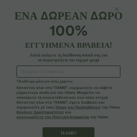
ΕΝΑ ΔΩΡΕΑΝ ΔΩΡΟ
100%
ΕΓΓΥΗΜΕΝΑ ΒΡΑΒΕΙΑ!
Απλά εισάγετε τη διεύθυνση email σας για
να περιστρέψετε τον τυχερό τροχό
Ουπς!
Φαίνεται ότι δεν μπορούμε να βρούμε τη σελίδα που
*Διαθέσιμο μόνο για νέους χρήστες
αναζητάτε.
Κάνοντας κλικ στο "ΠΑΜΕ!", συμφωνείτε να λάβετε
μάρκετινγκ emails για την Halara. Μπορείτε να
αποσύρετε τη συγκατάθεσή σας ανά πάσα στιγμή
Περισσότερες αγορές
Κάνοντας κλικ στο "ΠΑΜΕ!", έχετε διαβάσει και
συμφωνείτε με τους
Όρους και Προϋποθέσεις
της Halara,
Κανόνες Δραστηριότητας
και
αναγνωρίζετε την Πολιτική Απορρήτου
της Halara
ΠΑΜΕ!