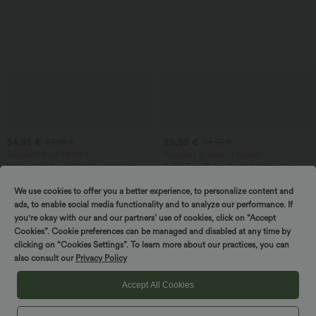
34,95 €
29,95 €
39,95 €
34,95 €
Αγοράστε 2 για 59,00 €
Αγοράστε 2, πάρτε 1 δωρεάν
Halara UltraSculpt™ αθλητικό τοπ με
SoftlyZero™ Airy 2-σε-1 InstantCool
στρογγυλή λαιμόκοψη και καμπύλο
αέρινο σορτς γιόγκα με υπερυψηλή
+11
τελείωμα
μέση, 9" με τσέπες
We use cookies to offer you a better experience, to personalize content and
ads, to enable social media functionality and to analyze our performance. If
Πώληση
Πώληση
you're okay with our and our partners’ use of cookies, click on “Accept
Cookies”. Cookie preferences can be managed and disabled at any time by
Στρίψτε και νικήστε!
clicking on “Cookies Settings”. To learn more about our practices, you can
also consult our
Privacy Policy
Accept All Cookies