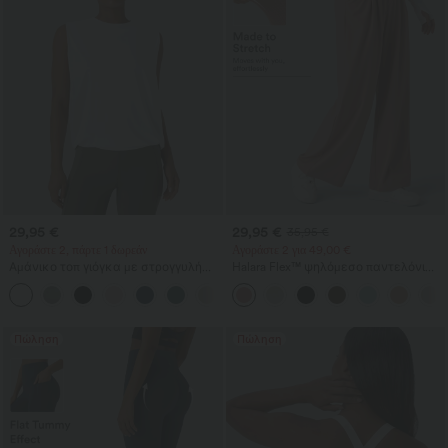
29,95 €
29,95 €
35,95 €
Αγοράστε 2, πάρτε 1 δωρεάν
Αγοράστε 2 για 49,00 €
Αμάνικο τοπ γιόγκα με στρογγυλή
Halara Flex™ ψηλόμεσο παντελόνι
λαιμόκοψη, ρυτιδώσεις και δροσερή
εργασίας με τσέπες, φαρδιά γραμμή
+16
αίσθηση - UPF50+
και υφή βάφλ
Πώληση
Πώληση