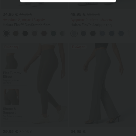
34,95 €
49,95 €
44,95 €
59,95 €
Αγοράστε 2, πάρτε 1 δωρεάν
Αγοράστε 2, πάρτε 1 δωρεάν
Halara Flex™ DayStretch flare
Halara Flex™ Ασύμμετρη
παντελόνι εργασίας με μεσαία μέση
χαμηλοκάβαλη τζιν με φερμουάρ
+12
και πλευρική τσέπη με φερμουάρ.
στις τσέπες — χαλαρή, φαρδιά
γραμμή με πλυμένο, casual
αποτέλεσμα
Πώληση
Πώληση
29,95 €
34,95 €
39,95 €