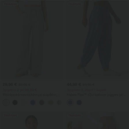
Πώληση
Πώληση
29,95 €
44,95 €
39,95 €
59,95 €
Αγοράστε 2 για 49,00 €
Αγοράστε 2, πάρτε 1 δωρεάν
Ψηλόμεσο παντελόνι με κορδόνι,
Halara Flex™ τζιν balloon joggers με
τσέπες, φαρδιά χαλαρή γραμμή,
μεσαία μέση σε casual στιλ και
+15
casual, με υφή σαν λινό
τσέπες
Πώληση
Πώληση