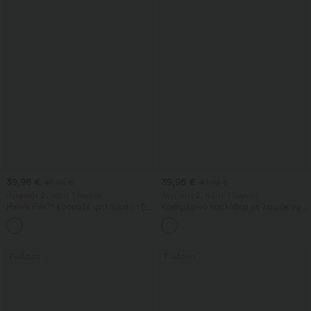
39,95 €
39,95 €
49,95 €
49,95 €
Αγοράστε 2, πάρτε 1 δωρεάν
Αγοράστε 2, πάρτε 1 δωρεάν
Halara Flex™ κρουαζέ ψηλόμεσο τζιν
Καθημερινό πουλόβερ με λαιμόκοψη
ίσιας γραμμής με έλεγχο κοιλιάς και
bateau και μανίκια νυχτερίδας
+1
τσέπες
Πώληση
Πώληση