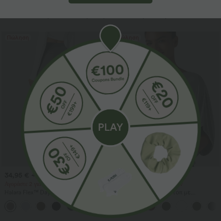
Περισσότερα για να αγαπήσετε
Πώληση
Πώληση
34,95 €
29,95 €
42,95 €
34,95 €
Αγοράστε 2 για 59,00 €
Αγοράστε 2, πάρτε 1 δωρεάν
Halara Flex™ DayStretch ψηλόμεσο
Χαλαρό καθημερινό τοπ με
παντελόνι εργασίας με ίσια γραμμή
στρογγυλή λαιμόκοψη και μανίκια
+24
και τσέπες
νυχτερίδας