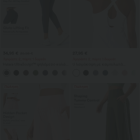
34,95 €
27,95 €
39,95 €
Αγοράστε 2, πάρτε 1 δωρεάν
Αγοράστε 2, πάρτε 1 δωρεάν
Halara UltraSculpt™ ψηλόμεσο κολάν
U λαιμόκοψη με καμπυλωτό
γυμναστικής με scrunch‑εφέ για
τελείωμα InstantCool αμάνικο τοπ
+13
ανόρθωση γλουτών, έλεγχο κοιλιάς,
για γιόγκα - UPF50+
σμιλευτικό αποτέλεσμα και τσέπη
Πώληση
Πώληση