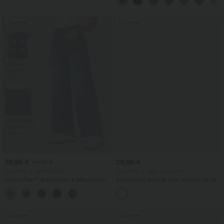
γρήγορου στεγνώματος, δροσερή
αίσθηση και τσέπες - UPF40+
Πώληση
Πώληση
39,95 €
29,95 €
49,95 €
Αγοράστε 2 για 69,00 €
Αγοράστε 2, πάρτε 1 δωρεάν
Halara Flex™ ψηλόμεσο καθημερινό
Στρογγυλή λαιμόκοψη, κοντό μανίκι,
τζιν με τσέπες, baggy φαρδιά γραμμή
ρυτιδωτό τοπ για γιόγκα και άθληση
+2
και πλυμένο φινίρισμα
με δροσερή αίσθηση - UPF50+
Πώληση
Πώληση