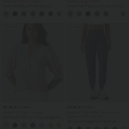
Αγοράστε 2, πάρτε 1 δωρεάν
Αγοράστε 2 για 59,00 €
Halara UltraSculpt™ ψηλόμεσο
Halara Flex™ ψηλόμεσο παντελόνι
σμιλευτικό κολάν προπόνησης με
εργασίας με πίσω και πλαϊνές
+17
κοιλιακό έλεγχο και τσέπη
τσέπες, ελαφριά καμπάνα
Πώληση
Πώληση
32,95 €
29,95 €
34,95 €
37,95 €
Αγοράστε 2, πάρτε 1 δωρεάν
Αγοράστε 2 τεμάχια με 10% έκπτωση, 3
τεμάχια με 20% έκπτωση
Casual μπλούζα με V-λαιμόκοψη και
κοντά φουσκωτά μανίκια
Ψηλόμεσοι joggers για χορό με
κορδόνι, σούρες, κωνική γραμμή,