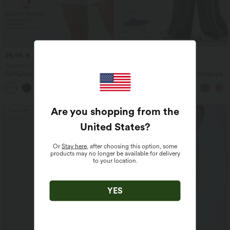
29,95 €
39,95 €
39,95 €
49,95 €
Αγοράστε 2, πάρτε 1 δωρεάν
Αγοράστε 2, πάρτε 1 δωρεάν
SoftlyZero™ Airy 2-σε-1 InstantCool
Halara UltraSculpt™ ψηλόμεσο φαρδύ
σορτς γιόγκα, εξαιρετικά ψηλή μέση,
παντελόνι γιόγκα με έλεγχο κοιλιάς,
+23
7" με τσέπες
ριγέ σε χρωματικά μπλοκ και τσέπες
Are you shopping from the
Πώληση
Πώληση
United States
?
Or
Stay here
, after choosing this option, some
products may no longer be available for delivery
to your location.
YES