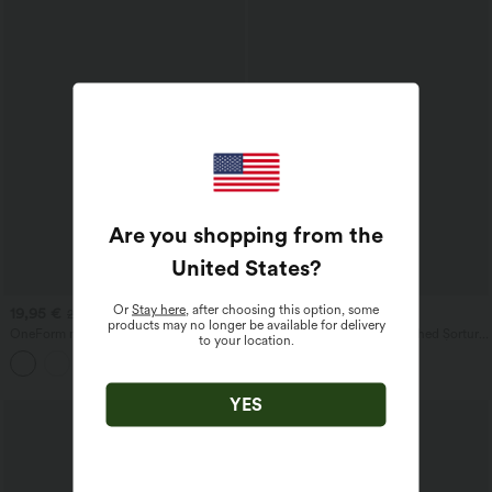
Are you shopping from the
United States
?
Or
Stay here
, after choosing this option, some
19,95 €
34,95 €
22,95 €
products may no longer be available for delivery
OneForm maiou de yoga fără cusătură,
Halara UltraSculpt™ SoCinched Șorturi
to your location.
cu croială fluidă, bretele încrucișate,
de antrenament modelatoare 3'', cu talie
spate decupat, decolteu adânc în V,
înaltă, ridică fesele, control al
cropt, cu sutien integrat
abdomenului, cu buzunare
YES