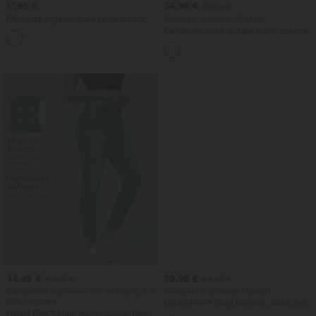
17,95 €
34,95 €
39,95 €
Maiou de yoga cu spate tip racerback,
Cumpără 2 pentru 59,00 €
plasă respirabilă, tiv curbat și uscare
Pantaloni casual cu talie înaltă, cordon,
rapidă
buzunare, croială largă, lejeri, cu aspect
de in
44,95 €
59,95 €
49,95 €
64,95 €
Cumpără 2 și primești 10% reducere, 3 și
Cumpără 2, primești 1 gratuit
20% reducere
Halara Flex™ Blugi bootcut casual, talie
Halara Flex™ blugi skinny casual, talie
joasă, cu buzunare cu fermoar și aspect