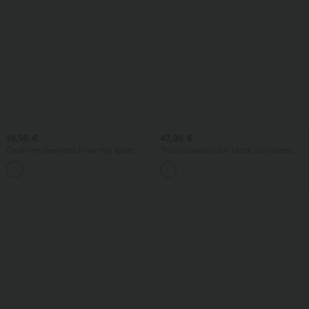
19,95 €
47,95 €
OneForm Seamless Flow top sport
Tricou casual color-block cu mâneci
cropped din plasă respirabilă pentru
scurte și umeri căzuți
antrenament