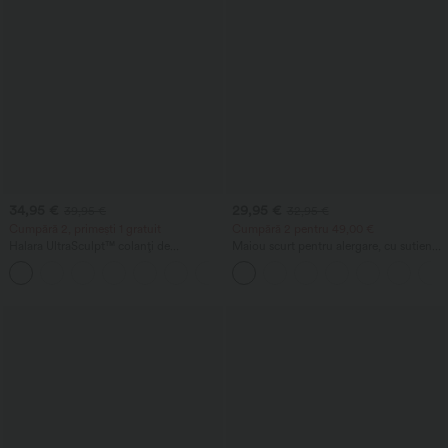
34,95 €
29,95 €
39,95 €
32,95 €
Cumpără 2, primești 1 gratuit
Cumpără 2 pentru 49,00 €
Halara UltraSculpt™ colanți de
Maiou scurt pentru alergare, cu sutien
antrenament cu talie înaltă, design
încorporat și spate decupat încrucișat,
+13
„scrunch” pentru ridicarea feselor,
cupe A-D
control abdominal, buzunar și efect de
modelare