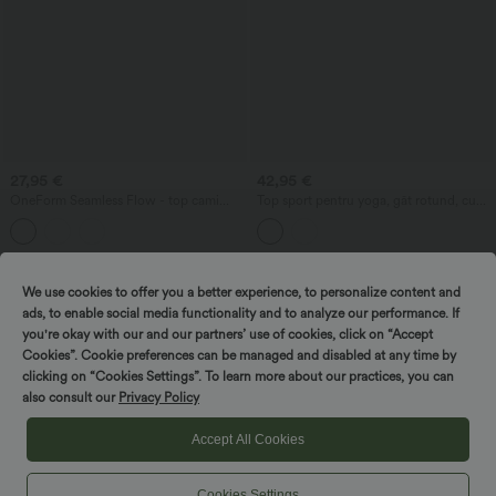
27,95 €
42,95 €
OneForm Seamless Flow - top cami
Top sport pentru yoga, gât rotund, cu
scurt pentru alergare, fără cusături, cu
sutien încorporat, mânecă scurtă,
bretele duble și spate în V
InstantCool, uscare rapidă - UPF50+
We use cookies to offer you a better experience, to personalize content and
ads, to enable social media functionality and to analyze our performance. If
you're okay with our and our partners’ use of cookies, click on “Accept
Cookies”. Cookie preferences can be managed and disabled at any time by
clicking on “Cookies Settings”. To learn more about our practices, you can
also consult our
Privacy Policy
Accept All Cookies
Cookies Settings