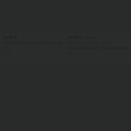
34,95 €
39,95 €
44,95 €
SoftlyZero™ top scurt pentru yoga din
Cumpără 2, primești 1 gratuit
pluș, cu decupaje
Halara UltraSculpt™ colanți flare pentru
+6
yoga, cu talie înaltă, efect scrunch care
ridică posteriorul, control și modelare a
abdomenului, cu buzunare