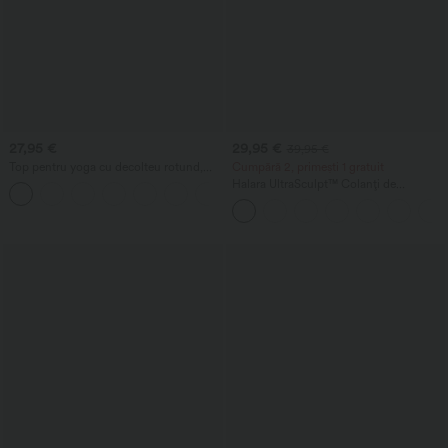
27,95 €
29,95 €
39,95 €
Top pentru yoga cu decolteu rotund,
Cumpără 2, primești 1 gratuit
spate racerback și detalii drapate
Halara UltraSculpt™ Colanți de
+2
antrenament cu talie înaltă, modelatori
pentru abdomen și cu buzunare