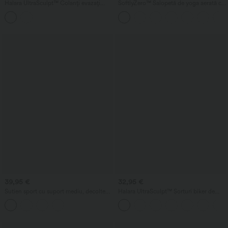
Halara UltraSculpt™ Colanți evazați
SoftlyZero™ Salopetă de yoga aerată cu
pentru yoga cu imprimeu leopard, talie
decolteu în U, mâneci scurte tip cap,
înaltă și croială în formă de V, dantelă
buzunar și senzație răcoroasă — Foarte
contrastantă și buzunare
simplu
39,95 €
32,95 €
Sutien sport cu suport mediu, decolteu
Halara UltraSculpt™ Șorturi biker de
în V, cupă integrată, spate tip racerback
antrenament modelatoare, cu talie
și model în dungi
înaltă, control al abdomenului și
buzunar lateral, 5''