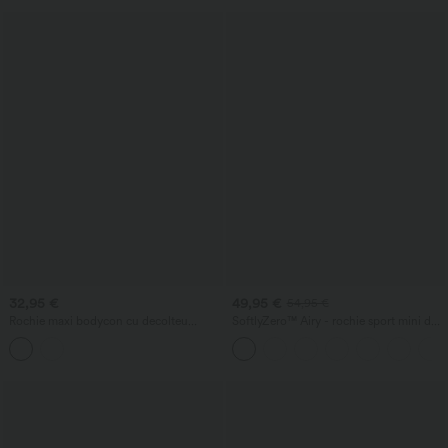
32,95 €
49,95 €
54,95 €
Rochie maxi bodycon cu decolteu
SoftlyZero™ Airy - rochie sport mini de
rotund, cu decupaj, fronsată și tiv cu
tenis 2-în-1, cu senzație răcoroasă și
șnur — lejeră
buzunar — Easy Peezy Edition —
UPF50+