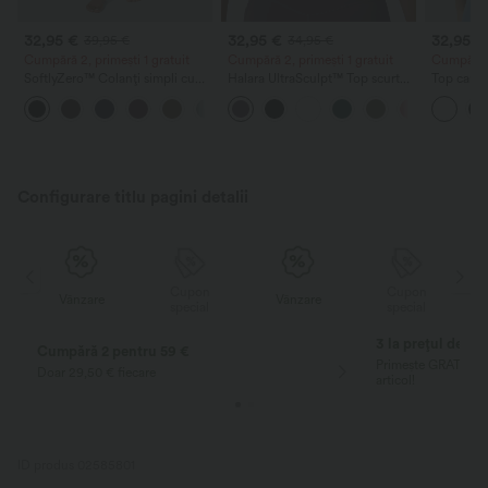
32,95 €
32,95 €
32,95 €
39,95 €
34,95 €
Cumpără 2, primești 1 gratuit
Cumpără 2, primești 1 gratuit
Cumpără 2
SoftlyZero™ Colanți simpli cu
Halara UltraSculpt™ Top scurt
Top cami 
buzunar și talie încrucișată -
pentru yoga, fără spate, cu
decolteu 
+16
UPF50+
bretele duble răsucite
și tiv sup
Configurare titlu pagini detalii
Cupon
Cupon
Vânzare
Vânzare
special
special
3 la prețul de 2
Cumpără 2 pentru 59 €
Primește GRATUIT ce
Doar 29,50 € fiecare
articol!
ID produs 02585801