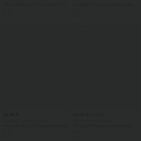
Halara UltraSculpt™ șorturi bike 5'' cu
SoftlyZero™ Top sport pentru yoga,
talie înaltă — efect scrunch pentru
crop, cu uscare rapidă, guler tip diamant
+11
ridicarea feselor, control al
și sutien încorporat, mâneci scurte
abdomenului, modelare și buzunar
Vânzare
34,95 €
29,95 €
49,95 €
Cumpără 2 pentru 59,00 €
Vânzare limitată în timp
Halara UltraSculpt™ Sutien sport pentru
SoftlyZero™ Rochie mini aerisită cu
yoga cu push-up, cupe turnate și suport
decolteu în U, 2-în-1, cu buzunar,
ușor
InstantCool, rochie activă pentru dans -
Easy Peezy