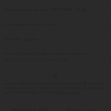
Material moale ca untul, SoftlyZero™ din pluș
Moale ca untul, elastic în patru direcții și confortabil, care absoarbe
umezeala, pentru purtare pe tot parcursul zilei.
Caracteristici ale produsului
Mătăsos și moale
Întindere în patru direcții
Ţesătură și Îngrijire
Respirabil
Evacuează umezeala
Transport standard gratuit la comenzi peste
59,00 €
Retururi ușoare în termen de 30 de zile
Logo-ul a fost integrat, unele stiluri/combinații de culori pot
varia. Este posibil ca unele articole pe care le primiți să aibă
sau să nu aibă sigla brandului.
Află mai multe
Mai multe de iubit
Recenzii(345)