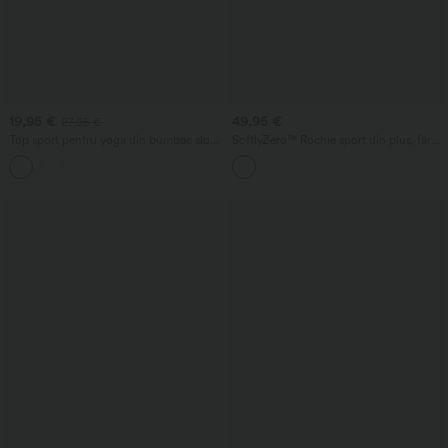
19,95 €
49,95 €
27,95 €
Top sport pentru yoga din bumbac slub,
SoftlyZero™ Rochie sport din pluș, fără
decolteu rotund, mâneci scurte, croială
spate
lejeră