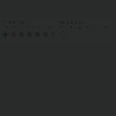
42,95 €
34,95 €
44,95 €
39,95 €
Halara UltraSculpt™ Colanți evazați
Șorturi de alergare fluide 2-în-1, talie
pentru yoga, talie înaltă, cu croială în
medie, cu cordon și plasă contrastantă,
formă de V, dantelă în contrast și
5''
buzunare