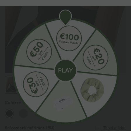
Culoare
Neagră
Selectează mărimea
(EU)
Tabel mărimi