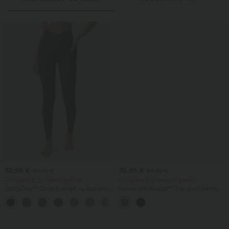
32,95 €
32,95 €
39,95 €
34,95 €
Cumpără 2, primești 1 gratuit
Cumpără 2, primești 1 gratuit
SoftlyZero™ Colanți simpli cu buzunar
Halara UltraSculpt™ Top scurt pentru
și talie încrucișată - UPF50+
yoga, fără spate, cu bretele duble
+16
răsucite