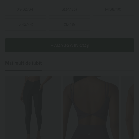
XS
(
32/34
)
S
(
34/36
)
M
(
38/40
)
L
(
42/44
)
XL
(
46
)
+ ADAUGĂ ÎN COȘ
Mai mult de iubit