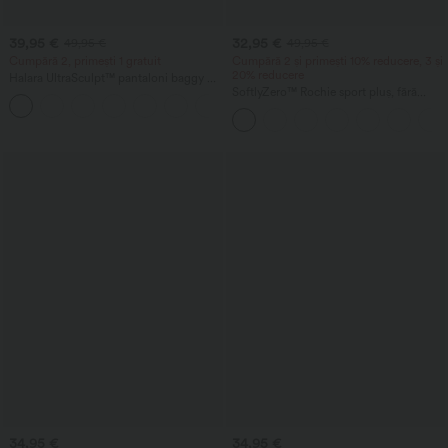
39,95 €
32,95 €
49,95 €
49,95 €
Cumpără 2, primești 1 gratuit
Cumpără 2 și primești 10% reducere, 3 și
20% reducere
Halara UltraSculpt™ pantaloni baggy de
yoga, cu talie înaltă, efect de control al
SoftlyZero™ Rochie sport pluș, fără
abdomenului, dungi color-block și
spate — Ediția Easy Peezy
buzunare
34,95 €
34,95 €