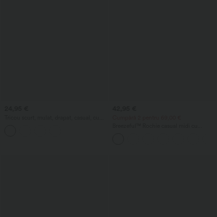
24,95 €
42,95 €
Tricou scurt, mulat, drapat, casual, cu
Cumpără 2 pentru 69,00 €
guler rotund și mâneci scurte.
Breezeful™ Rochie casual midi cu
decolteu în V, mâneci scurte, buzunar,
cordon la spate și uscare rapidă