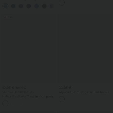
medie-joasă, cu buzunare cu fermoar
spălat
Vânzare
12,95 €
22,95 €
32,95 €
Vânzare limitată în timp
Top scurt pentru yoga cu două bretele
Halara UltraSculpt™ sutien sport pentru
antrenament, cu decolteu în formă de U
și susținere medie