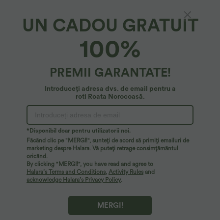
UN CADOU GRATUIT
SoftlyZero™ Plush*
100%
SoftlyZero™ Top Crop Tăiat Moale
4.9
(
345
)
PREMII GARANTATE!
27,95 €
Introduceți adresa dvs. de email pentru a
roti Roata Norocoasă.
*Disponibil doar pentru utilizatorii noi.
Făcând clic pe "MERGI!", sunteți de acord să primiți emailuri de
marketing despre Halara. Vă puteți retrage consimțământul
oricând.
By clicking "MERGI!", you have read and agree to
Halara’s Terms and Conditions
,
Activity Rules
and
acknowledge Halara’s Privacy Policy
.
MERGI!