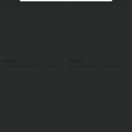
29,95 €
34,95 €
OneForm Seamless Flow — rochie mini
Șort de alergare 2-în-1, talie medie, cu
casual fără mâneci, cu decolteu adânc în
șnur, inserții din plasă contrastantă,
V, fronseuri și sutien încorporat
croială fluidă, 3''