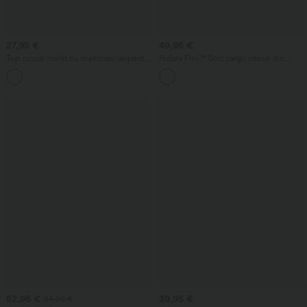
27,95 €
49,95 €
Top casual mulat cu imprimeu leopard,
Halara Flex™ Șort cargo casual din
decolteu rotund, mâneci lungi și
denim spălat, cu talie joasă și buzunare
legătură la spate
52,95 €
39,95 €
54,95 €