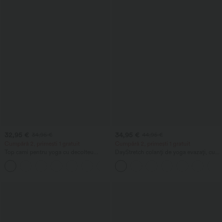
32,95 €
34,95 €
34,95 €
44,95 €
Cumpără 2, primești 1 gratuit
Cumpără 2, primești 1 gratuit
Top cami pentru yoga cu decolteu
DayStretch colanți de yoga evazați, cu
rotund, spate încrucișat și tiv suprapus
talie înaltă și buzunar
+5