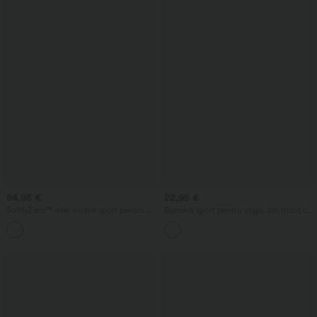
54,95 €
22,95 €
SoftlyZero™ mini rochie sport pentru
Bustieră sport pentru yoga, din tricot cu
yoga 2-în-1 InstantCool, cu sutien
nervuri, cu susținere redusă, bretele
încorporat aerat și buzunare — Ediția
încrucișate, spate decupat și sutien
Easy Peezy
integrat.