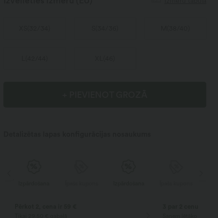
Izvēlieties izmēru
(EU)
Izmēru tabula
XS
(
32/34
)
S
(
34/36
)
M
(
38/40
)
L
(
42/44
)
XL
(
46
)
+ PIEVIENOT GROZĀ
Detalizētas lapas konfigurācijas nosaukums
ns
Izpārdošana
Īpašs kupons
Izpārdošana
Īpašs kupons
Pērkot 2, cena ir 59 €
3 par 2 cenu
Tikai 29,50 € gabalā
Saņem lētāko preci