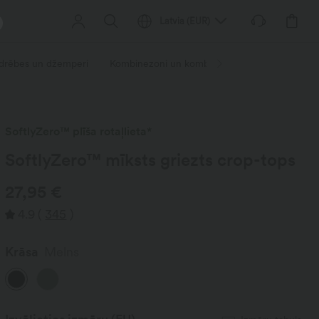
Latvia
(
EUR
)
sdrēbes un džemperi
Kombinezoni un kombinezoni
Šorti
Svā
SoftlyZero™ plīša rotaļlieta*
SoftlyZero™ mīksts griezts crop-tops
27,95 €
4.9
(
345
)
Krāsa
Melns