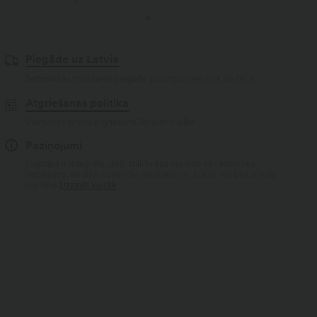
Piegāde uz Latvia
Bezmaksas standarta piegāde pasūtījumiem virs
59,00 €
Atgriešanas politika
Vienkārša preču atgriešana 30 dienu laikā
Paziņojumi
Logotips ir integrēts, daži stili/krāsu varianti var atšķirties.
Iespējams, ka daži saņemtie produkti var būt ar vai bez zīmola
logotipa.
Uzzināt vairāk