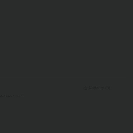
Noderīgs
(
0
)
tot kā krūšturi.