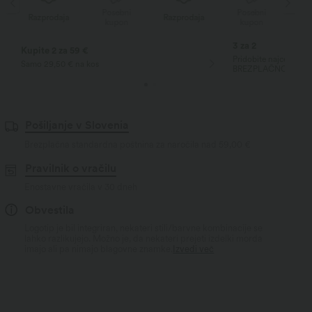
Posebni
Posebni
Razprodaja
Razprodaja
kupon
kupon
3 za 2
Kupite 2 za 59 €
Pridobite najcenejši ar
Samo 29,50 € na kos
BREZPLAČNO!
Pošiljanje v Slovenia
Brezplačna standardna poštnina za naročila nad
59,00 €
Pravilnik o vračilu
Enostavne vračila v 30 dneh
Obvestila
Logotip je bil integriran, nekateri stili/barvne kombinacije se
lahko razlikujejo. Možno je, da nekateri prejeti izdelki morda
imajo ali pa nimajo blagovne znamke.
Izvedi več