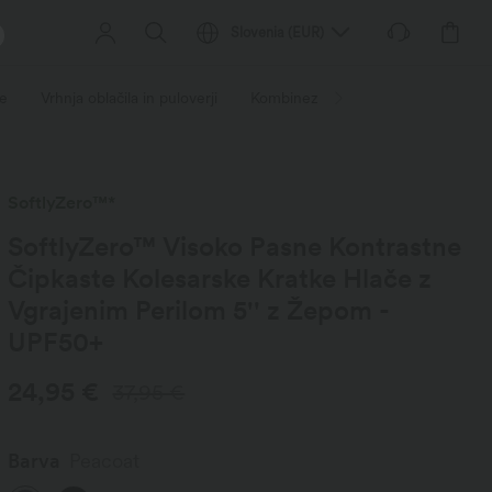
Slovenia
(
EUR
)
e
Vrhnja oblačila in puloverji
Kombinezoni in delovna oblačila
SoftlyZero™*
SoftlyZero™ Visoko Pasne Kontrastne
Čipkaste Kolesarske Kratke Hlače z
Vgrajenim Perilom 5'' z Žepom -
UPF50+
24,95 €
37,95 €
Barva
Peacoat