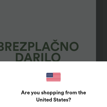
BREZPLAČNO
DARILO
100%
GARANTIRANE
Are you shopping from the
NAGRADE!
United States
?
mo vnesite svoj e-poštni naslov za vrtenje srečnega