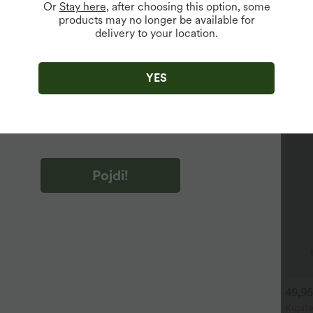
Or
Stay here
, after choosing this option, some
kolesa.
products may no longer be available for
delivery to your location.
jo samo za nove uporabnike.
YES
m na "Pojdi!" se strinjate, da boste prejemali tržna e-poštna
la o Halari. Svoje soglasje lahko kadarkoli prekličete.
 na "Pojdi!" ste prebrali in se strinjate s
Pogoji uporabe Halare
,
 dejavnosti
in
potrjujete Politiko zasebnosti Halare
.
Pojdi!
9,95 €
29,95 €
49,95
34,95 €
upite 2, dobite 1 gratis
Kupite 2, dobite 1 gratis
Kupite