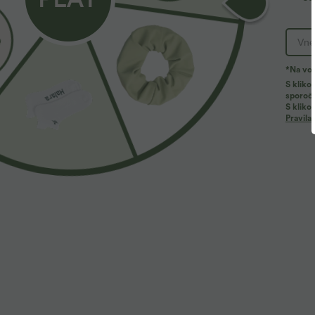
*Na vol
Več ljubezni
Podobni slogi
S kliko
sporoči
S klikom
Pravila
34,95 €
34,95 €
2
39,95 €
42,95 €
Kupite 2 za 59,00 €
Kupite 2 za 59,00 €
K