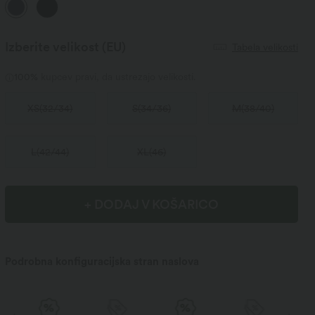
Izberite velikost
(EU)
Tabela velikosti
100%
kupcev pravi, da ustrezajo velikosti.
XS
(
32/34
)
S
(
34/36
)
M
(
38/40
)
L
(
42/44
)
XL
(
46
)
+ DODAJ V KOŠARICO
Podrobna konfiguracijska stran naslova