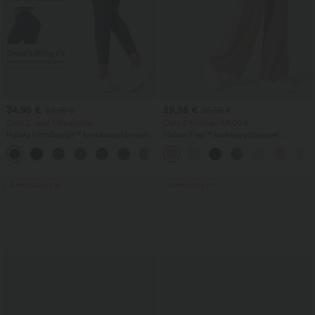
34,95 €
29,95 €
39,95 €
35,95 €
Osta 2, saat 1 ilmaiseksi
Osta 2 hintaan 49,00 €
Halara UltraSculpt™ korkeavyötäröiset
Halara Flex™ korkeavyötäröiset
treenileggingsit – rypytetty, nostava
työhousut vohvelikankaasta, taskuilla ja
+13
takapuoli, vatsan muotoilu, taskut ja
leveillä lahkeilla
muotoileva istuvuus
Alennusmyynti
Alennusmyynti