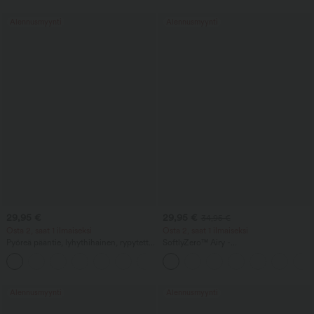
viilentävän tuntuman omaavat, taskuilla
- UPF40+
Alennusmyynti
Alennusmyynti
29,95 €
29,95 €
34,95 €
Osta 2, saat 1 ilmaiseksi
Osta 2, saat 1 ilmaiseksi
Pyöreä pääntie, lyhythihainen, rypytetty
SoftlyZero™ Airy -
jooga- ja treenitoppi viilentävällä
superkorkeavyötäröiset 2-in-1
+11
tuntumalla (Cool Touch) - UPF50+
InstantCool joogashortsit, 9" taskuilla
Alennusmyynti
Alennusmyynti