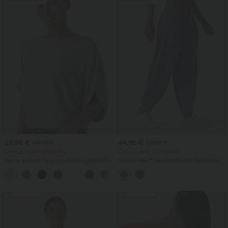
Alennusmyynti
Alennusmyynti
29,95 €
44,95 €
34,95 €
59,95 €
Osta 2, saat 1 ilmaiseksi
Osta 2, saat 1 ilmaiseksi
Rento arkinen toppi pyöreällä pääntiellä
Halara Flex™ keskilantioiset farkkuiset,
ja lepakkohihoilla
rennot pallomaiset jogger-housut
+1
taskuilla
Alennusmyynti
Alennusmyynti