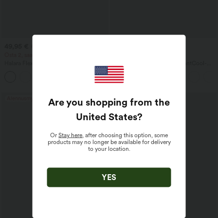
49,95 €
29,95 €
59,95 €
39,95 €
Osta 2, saat 1 ilmaiseksi
Osta 2, saat 1 ilmaiseksi
Halara Flex™ Epäsymmetriset,
SoftlyZero™ Airy 2-in-1 InstantCool-
matalavyötäröiset farkut
joogashortsit 7" taskuilla ja
+5
vetoketjutaskuilla, baggy-istuvuus,
superkorkealla vyötäröllä
leveät lahkeet, pesty, rento
Alennusmyynti
Alennusmyynti
Are you shopping from the
United States
?
Or
Stay here
, after choosing this option, some
products may no longer be available for delivery
to your location.
YES