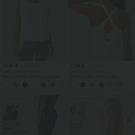
29,95 €
27,95 €
Osta 2, saat 1 ilmaiseksi
Osta 2, saat 1 ilmaiseksi
Pyöreä pääntie, rypytetty joogatoppi
U-kaula-aukko, kaareva helma,
viilentävällä pinnalla – UPF50+
InstantCool joogatoppi – UPF50+
+16
Alennusmyynti
Alennusmyynti