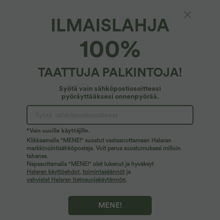
100%
asiakkaista sanoo, että nämä ovat oikean kokoisia.
ILMAISLAHJA
XS
(
32/34
)
S
(
34/36
)
M
(
38/40
)
100%
L
(
42/44
)
XL
(
46
)
TAATTUJA PALKINTOJA!
+ LISÄÄ OSTOSKORIIN
Syötä vain sähköpostiosoitteesi
pyöräyttääksesi onnenpyörää.
Lisää rakastettavaa
Samankaltaiset tyylit
*Vain uusille käyttäjille.
Klikkaamalla "MENE!" suostut vastaanottamaan Halaran
markkinointisähköposteja. Voit perua suostumuksesi milloin
tahansa.
Napsauttamalla "MENE!" olet lukenut ja hyväksyt
Halaran käyttöehdot
,
toimintasäännöt
ja
vahvistat Halaran tietosuojakäytännön
.
MENE!