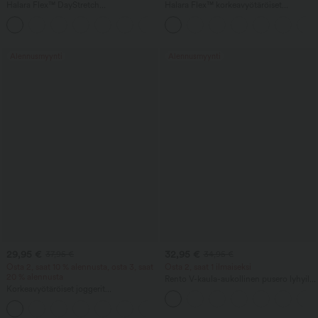
Halara Flex™ DayStretch
Halara Flex™ korkeavyötäröiset
keskikorkeavyötäröiset housut, sivulla
työhousut takataskulla ja lievästi
+12
vetoketjullinen tasku ja työtyylinen
levenevillä lahkeilla
levenevä leikkaus
Alennusmyynti
Alennusmyynti
29,95 €
32,95 €
37,95 €
34,95 €
Osta 2, saat 10 % alennusta, osta 3, saat
Osta 2, saat 1 ilmaiseksi
20 % alennusta
Rento V-kaula-aukollinen pusero lyhyillä
Korkeavyötäröiset joggerit
puff-hihoilla
nyörikiristyksellä ja rypytyksellä,
kapealinjaiset, nopeasti kuivuvat ja