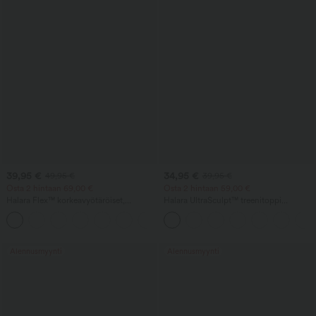
39,95 €
34,95 €
49,95 €
39,95 €
Osta 2 hintaan 69,00 €
Osta 2 hintaan 59,00 €
Halara Flex™ korkeavyötäröiset,
Halara UltraSculpt™ treenitoppi
taskulliset baggy-farkut leveillä lahkeilla,
pyöreällä pääntiellä ja kaarevalla
+2
pesty, rento
helmalla
Alennusmyynti
Alennusmyynti