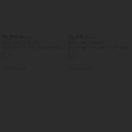
39,95 €
39,95 €
44,95 €
49,95 €
Osta 2 hintaan 69,00 €
Osta 2, saat 1 ilmaiseksi
Halara Flex™ korkeavyötäröiset farkut
Halara Flex™ crossover-farkut korkealla
taskuilla, pesty, rento bootcut-malli
vyötäröllä, vatsaa muotoilevat, rento
+5
suora lahje, taskuilla
Alennusmyynti
Alennusmyynti