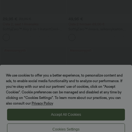
29,95 €
49,95 €
39,95 €
Osta 2, saat 1 ilmaiseksi
Osta 2 hintaan 69,00 €
SoftlyZero™ Airy 2-in-1 InstantCool-
SoftlyZero™ ilmava, selkämyksetön,
joogashortsit – superkorkea vyötärö, 5''
kierretty kellomainen mekko
+20
taskuilla, pidempi pituus
tanssiin/aktiiviseen käyttöön - kevyt tuki
- pidempi pituus - Easy Peezy Edition -
kuppikoot A-D
Alennusmyynti
Alennusmyynti
We use cookies to offer you a better experience, to personalize content and
ads, to enable social media functionality and to analyze our performance. If
you're okay with our and our partners’ use of cookies, click on “Accept
Cookies”. Cookie preferences can be managed and disabled at any time by
clicking on “Cookies Settings”. To learn more about our practices, you can
also consult our
Privacy Policy
Accept All Cookies
Cookies Settings