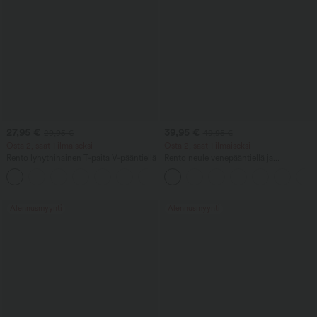
27,95 €
39,95 €
29,95 €
49,95 €
Osta 2, saat 1 ilmaiseksi
Osta 2, saat 1 ilmaiseksi
Rento lyhythihainen T‑paita V‑pääntiellä
Rento neule venepääntiellä ja
lepakkohihoilla.
+9
Alennusmyynti
Alennusmyynti