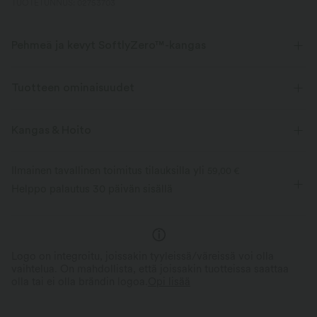
TUOTETUNNUS: 02753703
Pehmeä ja kevyt SoftlyZero™-kangas
Meidemme tunnusomainen kangas on kevyempi kuin mikään ja pehmeä
kuin voi - lähin mitä voit päästä kokemaan, ikään kuin et pitäisi mitään
Tuotteen ominaisuudet
päälläsi.
Kangas & Hoito
voimakkaasti pehmeä
Nelisuuntainen venyvyys
hengitystekevä
Kosteutta siirtävä
Ilmainen tavallinen toimitus tilauksilla yli
59,00 €
Helppo palautus 30 päivän sisällä
Logo on integroitu, joissakin tyyleissä/väreissä voi olla
vaihtelua. On mahdollista, että joissakin tuotteissa saattaa
olla tai ei olla brändin logoa.
Opi lisää