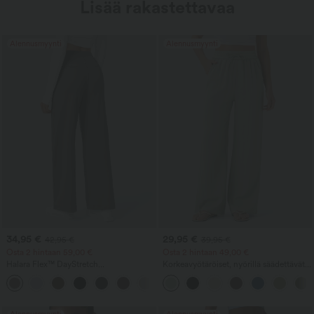
Lisää rakastettavaa
Alennusmyynti
Alennusmyynti
34,95 €
29,95 €
42,95 €
39,95 €
Osta 2 hintaan 59,00 €
Osta 2 hintaan 49,00 €
Halara Flex™ DayStretch
Korkeavyötäröiset, nyörillä säädettävät
korkeavyötäröiset työhousut, joissa on
taskulliset leveälahkeiset rennot housut
+24
taskut ja suorat lahkeet
pellavamaisella tuntumalla