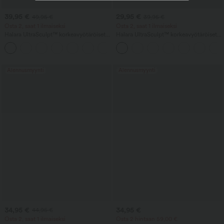
39,95 €
29,95 €
49,95 €
39,95 €
Osta 2, saat 1 ilmaiseksi
Osta 2, saat 1 ilmaiseksi
Halara UltraSculpt™ korkeavyötäröiset,
Halara UltraSculpt™ korkeavyötäröiset,
vatsaa muotoilevat väriblokkiraitaiset
vatsaa muotoilevat treenileggingsit
baggy-joogahousut taskuilla
taskulla
Alennusmyynti
Alennusmyynti
34,95 €
34,95 €
44,95 €
Osta 2, saat 1 ilmaiseksi
Osta 2 hintaan 59,00 €