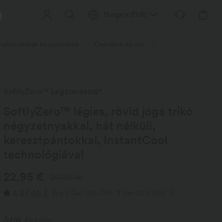
Hungary
(
EUR
)
Felsőruházat és pulóverek
Overallok és overallok
Rövidnadrág
SoftlyZero™ Légáteresztő*
SoftlyZero™ légies, rövid jóga trikó
négyzetnyakkal, hát nélküli,
keresztpántokkal, InstantCool
technológiával
22,95 €
27,95 €
4.8
(
46
)
Buy 2 Get 10% OFF, 3 Get 20% OFF
Szín
Fekete