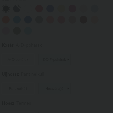
New
Kosár
A-D-pohárak
A-D-pohárak
DD-F-pohárak
Ujjhossz
Pánt nélküli
Pánt nélküli
Hosszú ujjú
Hossz
Termés