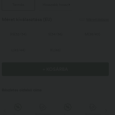
Termés
Hosszabb hossz
Méret kiválasztása
(EU)
Mérettáblázat
XS
(
32/34
)
S
(
34/36
)
M
(
38/40
)
L
(
42/44
)
XL
(
46
)
+ KOSÁRBA
Részletes oldalsó címe
s
Különleges
Különleges