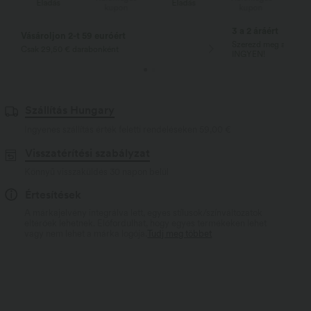
Eladás
Eladás
kupon
kupon
3 a 2 áráért
Vásároljon 2-t 59 euróért
Szerezd meg a legolc
Csak 29,50 € darabonként
INGYEN!
Szállítás Hungary
Ingyenes szállítás érték feletti rendeléseken
59,00 €
Visszatérítési szabályzat
Könnyű visszaküldés 30 napon belül
Értesítések
A márkajelvény integrálva lett, egyes stílusok/színváltozatok
eltérőek lehetnek. Előfordulhat, hogy egyes termékeken lehet
vagy nem lehet a márka logója.
Tudj meg többet