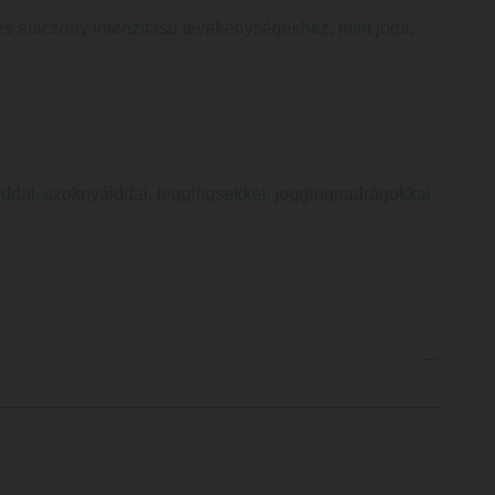
 és alacsony intenzitású tevékenységekhez, mint jóga,
iddal, szoknyáiddal, leggingsekkel, joggingnadrágokkal