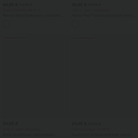
44,95 €
49,95 €
54,95 €
59,95 €
Osta 2 hintaan 69,00 €
Osta 2, saat 1 ilmaiseksi
Rennot farkut keskitason vyötäröllä,
Halara Flex™ korkeavyötäröiset farkut,
kiristysnyörillä ja taskuilla
vatsaa muotoileva tuki, leveät lahkeet ja
taskut
Alennusmyynti
Alennusmyynti
34,95 €
29,95 €
39,95 €
Osta 2, saat 1 ilmaiseksi
Osta 2 hintaan 49,00 €
Rento tankkitoppi neliömäisellä
DayStretch korkeavyötäröiset vapaa-