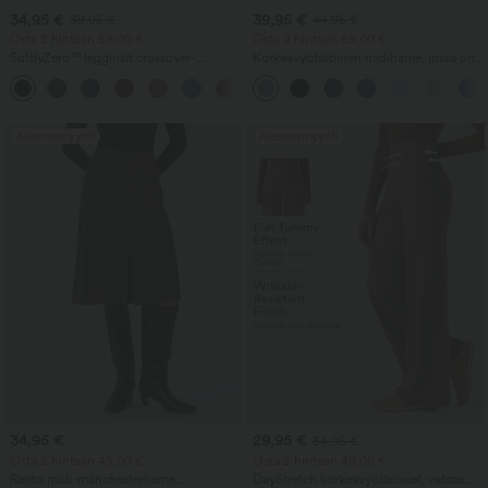
34,95 €
39,95 €
39,95 €
44,95 €
Osta 2 hintaan 59,00 €
Osta 2 hintaan 69,00 €
SoftlyZero™ legginsit crossover-
Korkeavyötäröinen midihame, jossa on
vyötäröllä ja taskulla, yksiväriset
nyöritys, kontrastiverkko, 2-in-1-tasku ja
+16
liehuva levenevä rento malli
Alennusmyynti
Alennusmyynti
34,95 €
29,95 €
34,95 €
Osta 2 hintaan 49,00 €
Osta 2 hintaan 49,00 €
Rento midi-manchesterhame
DayStretch korkeavyötäröiset, vatsaa