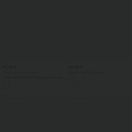
37,95 €
44,95 €
Osta 2 hintaan 49,00 €
Halara Flex™ Crossover
korkeavyötäröiset farkkubermuda-
Halara UltraSculpt™ korkeavyötäröiset
shortsit vatsaa muotoilevalla tuella,
treeni‑biker‑shortsit taskulla – vatsaa
rento baggy-istuvuus ja taskut
+4
tukeva ja muotoileva, 9''
Alennusmyynti
Alennusmyynti