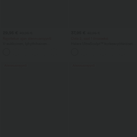
29,95 €
37,95 €
49,95 €
42,95 €
Rajoitetun ajan alennusmyynti
Osta 2, saat 1 ilmaiseksi
V-aukkoinen, lyhythihainen
Halara UltraSculpt™ korkeavyötäröiset
kietaisumallinen solmittava poimutettu
bootcut-joogaleggingsit – vatsaa
työhaalari taskuilla — tosi helppo
muotoileva ja taskullinen
Alennusmyynti
Alennusmyynti