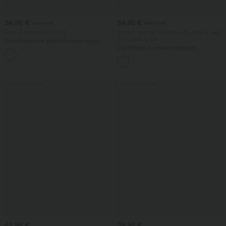
34,95 €
34,95 €
42,95 €
44,95 €
Osta 2 hintaan 59,00 €
Osta 2, saat 10 % alennusta, osta 3, saat
20 % alennusta
Yksiolkaiminen pitkähihainen toppi
peukaloreiällä, kaarevalla helmalla
DayStretch korkeavyötäröiset
+3
(high-low), nopeasti kuivuva
kapealahkeiset cargohousut, yksiväriset,
joogatreenitoppi, jossa on
vetoketjutaskuilla
sisäänrakennettu rintaliivi
Alennusmyynti
Alennusmyynti
42,95 €
39,95 €