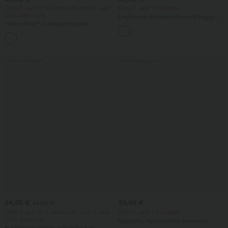
Osta 2, saat 10 % alennusta, osta 3, saat
Osta 2, saat 1 ilmaiseksi
20 % alennusta
DayStretch korkeavyötäröiset baggy-
Halara Flex™ korkeavyötäröiset
bermuda-shortsit, työhenkinen leikkaus,
Bermuda-shortsit pestyä
7'' taskuilla
farkkukangasta, rennot, taskuilla ja
käännetyllä helmalla
Alennusmyynti
Alennusmyynti
24,95 €
39,95 €
34,95 €
Osta 2, saat 10 % alennusta, osta 3, saat
Osta 2, saat 1 ilmaiseksi
20 % alennusta
Rypytetty, nyörityksellä varustettu
Pyöreäkauluksinen, pitkähihainen
vartalonmyötäinen midi-arkimekko