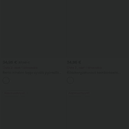
34,95 €
34,95 €
37,95 €
Osta 2, saat 1 ilmaiseksi
Osta 2, saat 1 ilmaiseksi
Rento hihaton toppi syvällä pyöreällä
Ribbikangashousut keskikorkealla
pääntiellä ja sisäänrakennetulla
vyötäröllä ja vetoketjullisella taskulla –
rintaliivillä - sopii kuppikokoihin B–E
rento malli
Alennusmyynti
Alennusmyynti