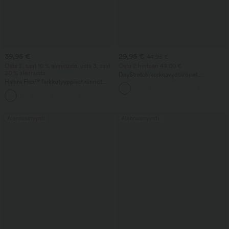
39,95 €
29,95 €
44,95 €
Osta 2, saat 10 % alennusta, osta 3, saat
Osta 2 hintaan 49,00 €
20 % alennusta
DayStretch korkeavyötäröiset
Halara Flex™ farkkutyyppiset rennot
tynnyrilahkeiset vapaa-ajanhousut
leggingsit korkealla vyötäröllä, vatsaa
taskuilla
muotoilevalla tuella ja taskuilla
Alennusmyynti
Alennusmyynti