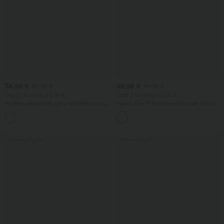
34,95 €
34,95 €
59,95 €
54,95 €
Osta 2 hintaan 59,00 €
Osta 2 hintaan 59,00 €
Korkeavyötäröiset, lyhytlahkeiset housut
Halara Flex™ korkeavyötäröiset farkut
vetoketjutaskulla, pellavainen tuntu
ristikkäistaskulla, pesty viimeistely, rento
+7
malli
Alennusmyynti
Alennusmyynti