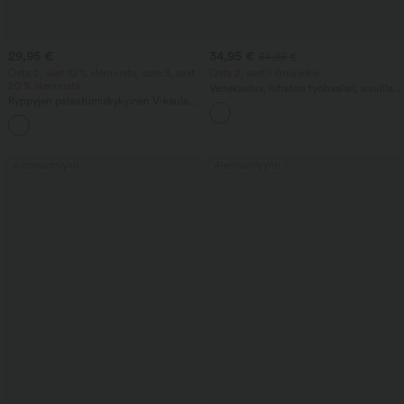
29,95 €
34,95 €
54,95 €
Osta 2, saat 10 % alennusta, osta 3, saat
Osta 2, saat 1 ilmaiseksi
20 % alennusta
Venekaulus, hihaton työhaalari, sivuilla
Ryppyjen palautumiskykyinen V-kaula-
solmittava, viilentävä Cool-Touch-
aukollinen lyhythihainen oversized
vaikutelma, raitainen ja taskuilla – Easy
+1
työpusero
Peezy Edition
Alennusmyynti
Alennusmyynti