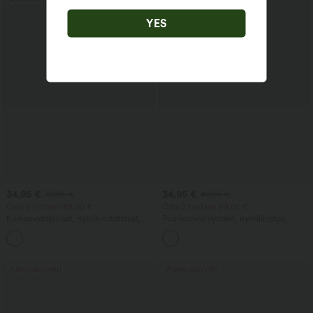
YES
34,95 €
34,95 €
39,95 €
49,95 €
Osta 2 hintaan 59,00 €
Osta 2 hintaan 59,00 €
Korkeavyötäröiset, nyörikiristettävät,
Puolikorkea vyötärö, nyörikiristys,
leveälahkeiset housut
kaareva helma, nopeasti kuivuvat golf-
+5
pellavasekoitteesta, taskuilla
housut kapealla lahkeensuulla ja
taskuilla – UPF 40+
Alennusmyynti
Alennusmyynti