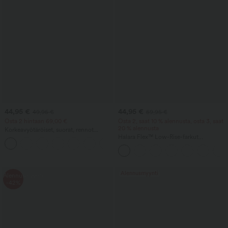
44,95 €
44,95 €
49,95 €
59,95 €
Osta 2 hintaan 69,00 €
Osta 2, saat 10 % alennusta, osta 3, saat
20 % alennusta
Korkeavyötäröiset, suorat, rennot
pellavantuntuiset housut taskuilla
Halara Flex™ Low-Rise-farkut
+4
vetoketjutaskuilla ja barrel-leg-mallilla -
rennot arkifarkut
Alennusmyynti
Alennusmyynti
-42%