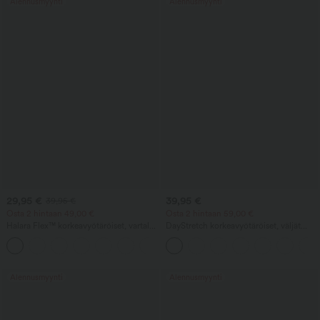
Alennusmyynti
Alennusmyynti
29,95 €
39,95 €
39,95 €
Osta 2 hintaan 49,00 €
Osta 2 hintaan 59,00 €
Halara Flex™ korkeavyötäröiset, vartaloa
DayStretch korkeavyötäröiset, väljät
muokkaavat työhousut, jotka kaventavat
työshortsit 4'' taskuilla
+10
vyötäröä, taskuilla, leveillä lahkeilla ja
mikrovahvelipinnalla
Alennusmyynti
Alennusmyynti