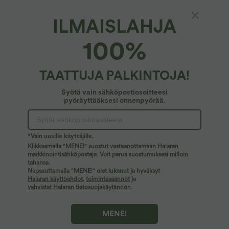
ILMAISLAHJA
100%
TAATTUJA PALKINTOJA!
34,95 €
39,95 €
39,95 €
49,95 €
Osta 2 hintaan 59,00 €
Osta 2, saat 1 ilmaiseksi
Halara UltraSculpt™ treenitoppi
Halara Flex™ crossover-farkut korkealla
Syötä vain sähköpostiosoitteesi
pyöreällä pääntiellä ja kaarevalla
vyötäröllä, vatsaa muotoilevat, rento
pyöräyttääksesi onnenpyörää.
+11
helmalla
suora lahje, taskuilla
Alennusmyynti
Alennusmyynti
*Vain uusille käyttäjille.
Klikkaamalla "MENE!" suostut vastaanottamaan Halaran
markkinointisähköposteja. Voit perua suostumuksesi milloin
tahansa.
Napsauttamalla "MENE!" olet lukenut ja hyväksyt
Halaran käyttöehdot
,
toimintasäännöt
ja
vahvistat Halaran tietosuojakäytännön
.
MENE!