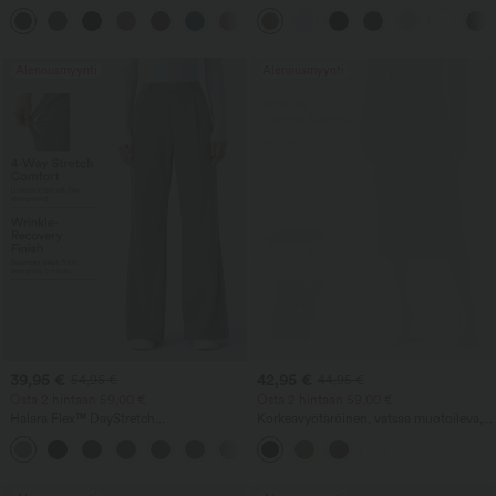
keskivyötäröllä ja etu-sivuläppätaskulla
muotoilevat, leveälahkeiset ja löysät
+1
joogahousut taskuilla
Alennusmyynti
Alennusmyynti
39,95 €
42,95 €
54,95 €
44,95 €
Osta 2 hintaan 59,00 €
Osta 2 hintaan 59,00 €
Halara Flex™ DayStretch
Korkeavyötäröinen, vatsaa muotoileva,
korkeavyötäröiset flare-housut taskuilla
rypytetty midihame kaarevalla helmalla,
+13
työkäyttöön
2-in-1 fleece/PU, arkinen