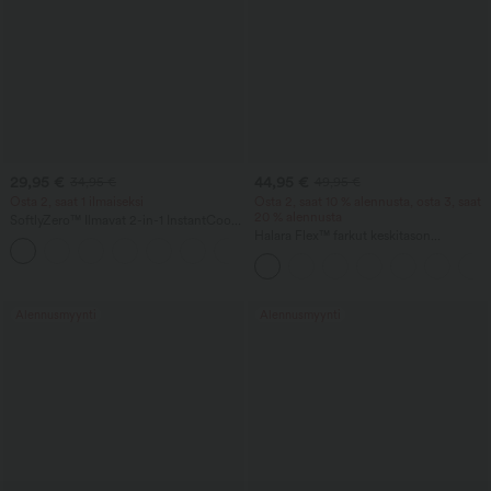
29,95 €
44,95 €
34,95 €
49,95 €
Osta 2, saat 1 ilmaiseksi
Osta 2, saat 10 % alennusta, osta 3, saat
20 % alennusta
SoftlyZero™ Ilmavat 2-in-1 InstantCool
joogashortsit superkorkealla vyötäröllä
Halara Flex™ farkut keskitason
+25
ja taskuilla
vyötäröllä, drapeerattua lyocellia,
esipesty — rennot baggy-farkut leveillä
lahkeilla ja taskuilla
Alennusmyynti
Alennusmyynti