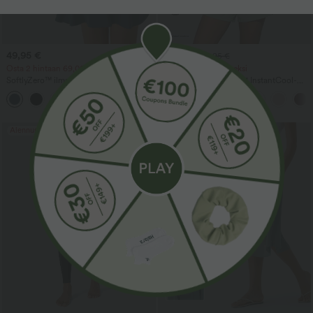
49,95 €
29,95 €
39,95 €
Osta 2 hintaan 69,00 €
Osta 2, saat 1 ilmaiseksi
SoftlyZero™ ilmava, selkämyksetön,
SoftlyZero™ Airy 2-in-1 InstantCool-
kierretty kellomainen mekko
joogashortsit – superkorkea vyötärö, 5''
+13
tanssiin/aktiiviseen käyttöön - kevyt tuki
taskuilla, pidempi pituus
- pidempi pituus - Easy Peezy Edition -
kuppikoot A-D
Alennusmyynti
Alennusmyynti