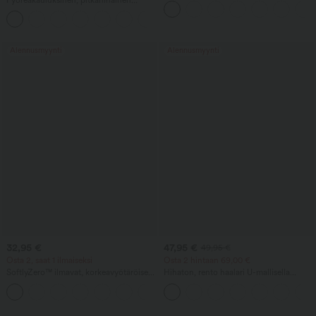
rypytetty joogatoppi - UPF50+
+7
Alennusmyynti
Alennusmyynti
32,95 €
47,95 €
49,95 €
Osta 2, saat 1 ilmaiseksi
Osta 2 hintaan 69,00 €
SoftlyZero™ ilmavat, korkeavyötäröiset
Hihaton, rento haalari U-mallisella
jooga-bermuda-shortsit taskuilla ja
selkäosalla ja taskuilla
+16
InstantCool