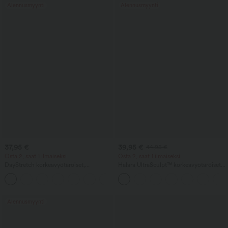
Alennusmyynti
Alennusmyynti
37,95 €
39,95 €
44,95 €
Osta 2, saat 1 ilmaiseksi
Osta 2, saat 1 ilmaiseksi
DayStretch korkeavyötäröiset,
Halara UltraSculpt™ korkeavyötäröiset
laskostetut Bermudashortsit 10'' taskuilla
joogaleggingsit, pakaroita rypyttävä ja
kohottava, vatsaa muotoileva,
kellotetuilla lahkeilla ja taskuilla
Alennusmyynti