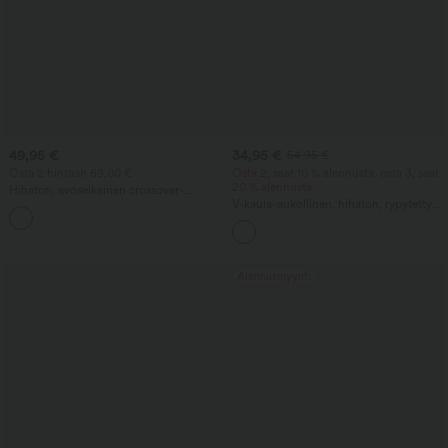
49,95 €
34,95 €
54,95 €
Osta 2 hintaan 69,00 €
Osta 2, saat 10 % alennusta, osta 3, saat
20 % alennusta
Hihaton, avoselkainen crossover-
midimekko, laskeutuva ja rento, taskuilla
V-kaula-aukollinen, hihaton, rypytetty
taskuhaalari – Easy Peezy
Alennusmyynti