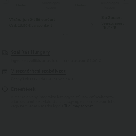
s
Különleges
Különleges
Eladás
Eladás
kupon
kupon
3 a 2 áráért
Vásároljon 2-t 59 euróért
Szerezd meg a legolc
Csak 29,50 € darabonként
INGYEN!
Szállítás Hungary
Ingyenes szállítás érték feletti rendeléseken
59,00 €
Visszatérítési szabályzat
Könnyű visszaküldés 30 napon belül
Értesítések
A márkajelvény integrálva lett, egyes stílusok/színváltozatok
eltérőek lehetnek. Előfordulhat, hogy egyes termékeken lehet
vagy nem lehet a márka logója.
Tudj meg többet