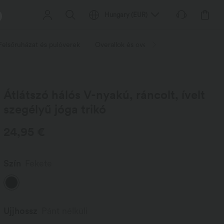
Hungary
(
EUR
)
Felsőruházat és pulóverek
Overallok és overallok
Rövidnadrág
Átlátszó hálós V-nyakú, ráncolt, ívelt
szegélyű jóga trikó
24,95 €
Szín
Fekete
Ujjhossz
Pánt nélküli