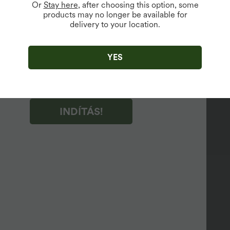
Or
Stay here
, after choosing this option, some
products may no longer be available for
vailable For New Users.
delivery to your location.
TÁS!" gombra kattintva hozzájárul a Halara marketing e-
nek fogadásához. Bármikor visszavonhatja a hozzájárulását.
 információért kérjük, tekintse meg
TÁS!" gombra kattintva hozzájárul a Halara
YES
and Conditions
,
Activity Rules
fogadásához és
s Privacy Policy
elfogadásához.
INDÍTÁS!
étegezéshez.
ést adjon.