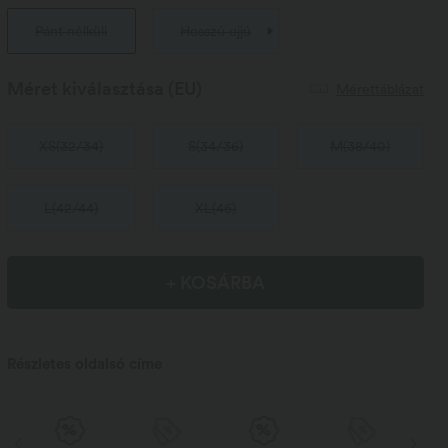
Pánt nélküli
Hosszú ujjú
Méret kiválasztása
(EU)
Mérettáblázat
XS
(
32/34
)
S
(
34/36
)
M
(
38/40
)
L
(
42/44
)
XL
(
46
)
+ KOSÁRBA
Részletes oldalsó címe