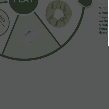
*Only A
A "INDÍ
mailjei
Termék azonosító: 02705525
További
A "INDÍ
Terms 
Halara'
Termék jellemzői
Alkalmas jógára és könnyedebb tevékenységekre.
Jellemzők:
Áttetsző, könnyű és légies kialakítás — tökéletes r
Hálós anyag biztosít jó szellőzést és laza stílust.
Klasszikus V-nyakkivágás.
Ráncolt szabással tervezve, hogy texturált megjelen
Klasszikus íves szegély a szabad mozgásért.
Megjegyzés: nincs párnázat.