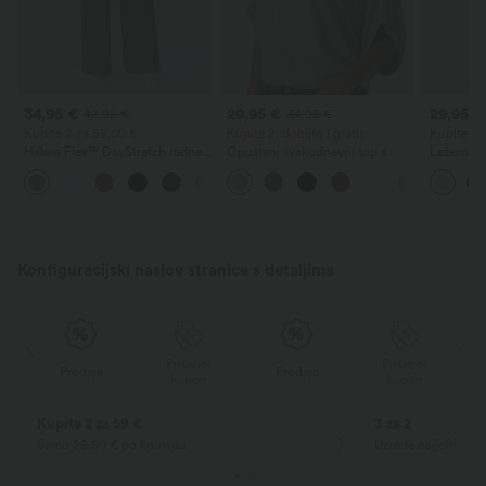
34,95 €
29,95 €
29,95 €
42,95 €
34,95 €
Kupite 2 za 59,00 €
Kupite 2, dobijte 1 gratis
Kupite 2 
Halara Flex™ DayStretch radne
Opušteni svakodnevni top s
Ležerne h
hlače s visokim strukom, ravnim
okruglim izrezom i rukavima tipa
vezicom i
+24
nogavicama i džepovima
šišmiš
opuštenih
lana
Konfiguracijski naslov stranice s detaljima
Posebni
Posebni
Prodaja
Prodaja
kupon
kupon
Kupite 2 za 59 €
3 za 2
Samo 29,50 € po komadu
Uzmite najjeftiniji