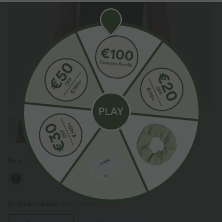
Boja
Crna
Dužina rukava
Bez rukava