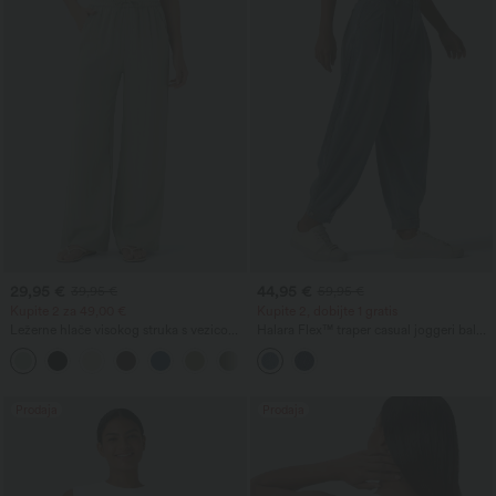
29,95 €
44,95 €
39,95 €
59,95 €
Kupite 2 za 49,00 €
Kupite 2, dobijte 1 gratis
Ležerne hlače visokog struka s vezicom i
Halara Flex™ traper casual joggeri balon
džepovima, širokih opuštenih nogavica,
kroja srednjeg struka s džepovima
+15
s efektom lana
Prodaja
Prodaja