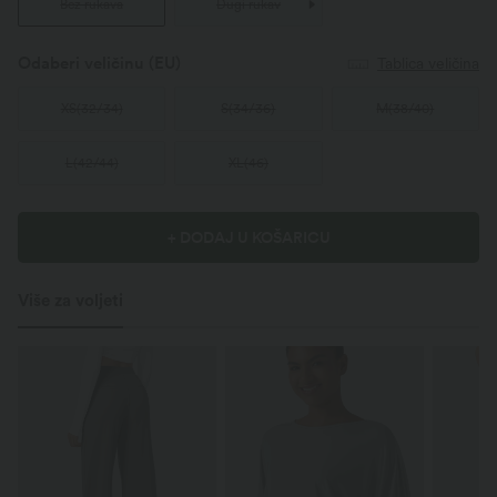
Bez rukava
Dugi rukav
Odaberi veličinu
(EU)
Tablica veličina
XS
(
32/34
)
S
(
34/36
)
M
(
38/40
)
L
(
42/44
)
XL
(
46
)
+ DODAJ U KOŠARICU
Više za voljeti