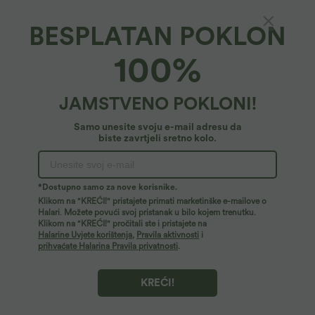
BESPLATAN POKLON
Prozirni mrežasti top za jogu s V-izrezom i
100%
naboranim zakrivljenim rubom
24,95 €
JAMSTVENO POKLONI!
Samo unesite svoju e-mail adresu da
biste zavrtjeli sretno kolo.
*Dostupno samo za nove korisnike.
Klikom na "KREĆI!" pristajete primati marketinške e-mailove o
Halari. Možete povući svoj pristanak u bilo kojem trenutku.
Klikom na "KREĆI!" pročitali ste i pristajete na
Halarine Uvjete korištenja
,
Pravila aktivnosti
i
prihvaćate Halarina Pravila privatnosti
.
KREĆI!