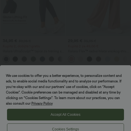
34,95 €
29,95 €
39,95 €
35,95 €
Kupite 2, dobijte 1 gratis
Kupite 2 za 49,00 €
Halara UltraSculpt™ tajice za trening s
Halara Flex™ radne hlače visokog struka
visokim strukom, oblikujuće, s džepom,
s džepovima, širokim nogavicama i
+13
s naborom koji podiže stražnjicu i
vaflastom teksturom
kontrolom trbuha
Prodaja
Prodaja
We use cookies to offer you a better experience, to personalize content and
ads, to enable social media functionality and to analyze our performance. If
you're okay with our and our partners’ use of cookies, click on “Accept
Cookies”. Cookie preferences can be managed and disabled at any time by
clicking on “Cookies Settings”. To learn more about our practices, you can
also consult our
Privacy Policy
Accept All Cookies
Cookies Settings