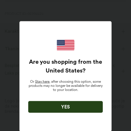
PRODUCT ID: 02705525
Karakteristike proizvoda
Tkanina i njega
Are you shopping from the
Besplatna standardna dostava za narudžbe iznad
59,00 €
United States
?
Laka povratna roba u roku od 30 dana
Or
Stay here
, after choosing this option, some
products may no longer be available for delivery
to your location.
Logo je integriran, neki stilovi/boje mogu varirati. Moguće je
da neki artikli koje primate mogu, ali ne moraju imati logotip
YES
brenda.
Saznajte više
Više za voljeti