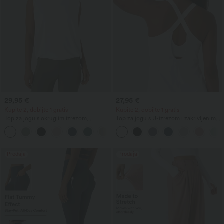
29,95 €
27,95 €
Kupite 2, dobijte 1 gratis
Kupite 2, dobijte 1 gratis
Top za jogu s okruglim izrezom,
Top za jogu s U-izrezom i zakrivljenim
naborima i hladnim dodirom — UPF50+
rubom, InstantCool, UPF50+
+16
Prodaja
Prodaja