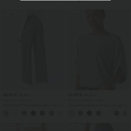
Prodaja
Prodaja
34,95 €
29,95 €
42,95 €
34,95 €
Kupite 2 za 59,00 €
Kupite 2, dobijte 1 gratis
Halara Flex™ DayStretch radne hlače s
Opušteni svakodnevni top s okruglim
visokim strukom, ravnim nogavicama i
izrezom i rukavima tipa šišmiš
+24
džepovima
Prodaja
Prodaja