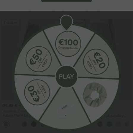
Περισσότερα για να αγαπήσετε
Πώληση
Πώληση
34,95 €
29,95 €
42,95 €
39,95 €
Αγοράστε 2 για 59,00 €
Αγοράστε 2 για 49,00 €
Halara Flex™ DayStretch ψηλόμεσο
Ψηλόμεσο παντελόνι με κορδόνι,
παντελόνι εργασίας με ίσια γραμμή
τσέπες, φαρδιά χαλαρή γραμμή,
+24
και τσέπες
casual, με υφή σαν λινό