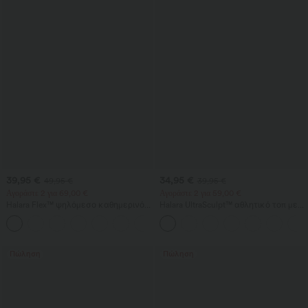
39,95 €
34,95 €
49,95 €
39,95 €
Αγοράστε 2 για 69,00 €
Αγοράστε 2 για 59,00 €
Halara Flex™ ψηλόμεσο καθημερινό
Halara UltraSculpt™ αθλητικό τοπ με
τζιν με τσέπες, baggy φαρδιά γραμμή
στρογγυλή λαιμόκοψη και καμπύλο
+2
και πλυμένο φινίρισμα
τελείωμα
Πώληση
Πώληση