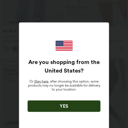
49,95 €
29,95 €
59,95 €
39,95 €
Αγοράστε 2, πάρτε 1 δωρεάν
Αγοράστε 2, πάρτε 1 δωρεάν
Halara Flex™ Ασύμμετρη
SoftlyZero™ Airy 2-σε-1 InstantCool
χαμηλοκάβαλη τζιν με φερμουάρ
σορτς γιόγκα, εξαιρετικά ψηλή μέση,
+5
στις τσέπες — χαλαρή, φαρδιά
7" με τσέπες
γραμμή με πλυμένο, casual
αποτέλεσμα
Are you shopping from the
Πώληση
Πώληση
United States
?
Or
Stay here
, after choosing this option, some
products may no longer be available for delivery
to your location.
YES