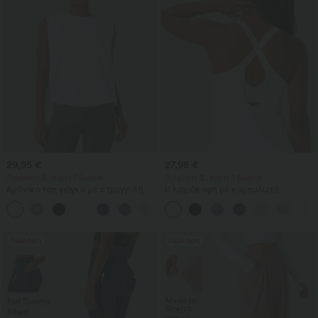
29,95 €
27,95 €
Αγοράστε 2, πάρτε 1 δωρεάν
Αγοράστε 2, πάρτε 1 δωρεάν
Αμάνικο τοπ γιόγκα με στρογγυλή
U λαιμόκοψη με καμπυλωτό
λαιμόκοψη, ρυτιδώσεις και δροσερή
τελείωμα InstantCool αμάνικο τοπ
+16
αίσθηση - UPF50+
για γιόγκα - UPF50+
Πώληση
Πώληση