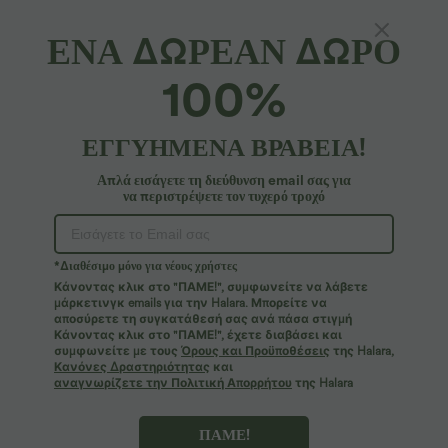
ΕΝΑ ΔΩΡΕΑΝ ΔΩΡΟ
100%
ΕΓΓΥΗΜΕΝΑ ΒΡΑΒΕΙΑ!
Απλά εισάγετε τη διεύθυνση email σας για
να περιστρέψετε τον τυχερό τροχό
Ουπς!
Φαίνεται ότι δεν μπορούμε να βρούμε τη σελίδα που
*Διαθέσιμο μόνο για νέους χρήστες
αναζητάτε.
Κάνοντας κλικ στο "ΠΑΜΕ!", συμφωνείτε να λάβετε
μάρκετινγκ emails για την Halara. Μπορείτε να
αποσύρετε τη συγκατάθεσή σας ανά πάσα στιγμή
Περισσότερες αγορές
Κάνοντας κλικ στο "ΠΑΜΕ!", έχετε διαβάσει και
συμφωνείτε με τους
Όρους και Προϋποθέσεις
της Halara,
Κανόνες Δραστηριότητας
και
αναγνωρίζετε την Πολιτική Απορρήτου
της Halara
ΠΑΜΕ!