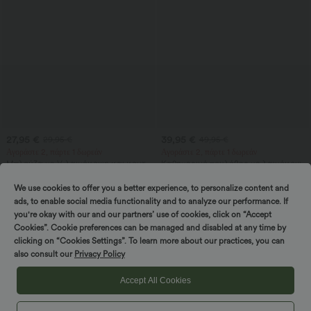
27,95 €
39,95 €
29,95 €
49,95 €
Αγοράστε 2, πάρτε 1 δωρεάν
Αγοράστε 2, πάρτε 1 δωρεάν
Μπλούζα με V-λαιμόκοψη και κοντό
Καθημερινό πουλόβερ με λαιμόκοψη
μανίκι σε casual στιλ
bateau και μανίκια νυχτερίδας
+9
We use cookies to offer you a better experience, to personalize content and
ads, to enable social media functionality and to analyze our performance. If
Πώληση
Πώληση
you're okay with our and our partners’ use of cookies, click on “Accept
Cookies”. Cookie preferences can be managed and disabled at any time by
Στρίψτε και νικήστε!
clicking on “Cookies Settings”. To learn more about our practices, you can
also consult our
Privacy Policy
Accept All Cookies