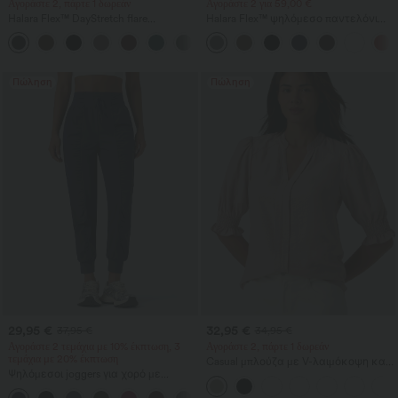
Αγοράστε 2, πάρτε 1 δωρεάν
Αγοράστε 2 για 59,00 €
Halara Flex™ DayStretch flare
Halara Flex™ ψηλόμεσο παντελόνι
παντελόνι εργασίας με μεσαία μέση
εργασίας με πίσω και πλαϊνές
+12
και πλευρική τσέπη με φερμουάρ.
τσέπες, ελαφριά καμπάνα
Πώληση
Πώληση
29,95 €
32,95 €
37,95 €
34,95 €
Αγοράστε 2 τεμάχια με 10% έκπτωση, 3
Αγοράστε 2, πάρτε 1 δωρεάν
τεμάχια με 20% έκπτωση
Casual μπλούζα με V-λαιμόκοψη και
Ψηλόμεσοι joggers για χορό με
κοντά φουσκωτά μανίκια
κορδόνι, σούρες, κωνική γραμμή,