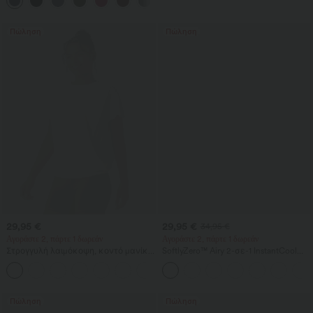
γρήγορου στεγνώματος, δροσερή
αίσθηση και τσέπες - UPF40+
Πώληση
Πώληση
29,95 €
29,95 €
34,95 €
Αγοράστε 2, πάρτε 1 δωρεάν
Αγοράστε 2, πάρτε 1 δωρεάν
Στρογγυλή λαιμόκοψη, κοντό μανίκι,
SoftlyZero™ Airy 2-σε-1 InstantCool
ρυτιδωτό τοπ για γιόγκα και άθληση
αέρινο σορτς γιόγκα με υπερυψηλή
+11
με δροσερή αίσθηση - UPF50+
μέση, 9" με τσέπες
Πώληση
Πώληση