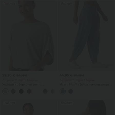
Πώληση
Πώληση
29,95 €
44,95 €
34,95 €
59,95 €
Αγοράστε 2, πάρτε 1 δωρεάν
Αγοράστε 2, πάρτε 1 δωρεάν
Χαλαρό καθημερινό τοπ με
Halara Flex™ τζιν balloon joggers με
στρογγυλή λαιμόκοψη και μανίκια
μεσαία μέση σε casual στιλ και
+1
νυχτερίδας
τσέπες
Πώληση
Πώληση