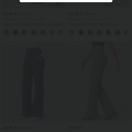
39,95 €
29,95 €
49,95 €
39,95 €
Αγοράστε 2, πάρτε 1 δωρεάν
Αγοράστε 2, πάρτε 1 δωρεάν
Halara UltraSculpt™ ψηλόμεσο φαρδύ
Halara UltraSculpt™ ψηλόμεσο
παντελόνι γιόγκα με έλεγχο κοιλιάς,
σμιλευτικό κολάν προπόνησης με
ριγέ σε χρωματικά μπλοκ και τσέπες
κοιλιακό έλεγχο και τσέπη
Πώληση
Πώληση
34,95 €
34,95 €
44,95 €