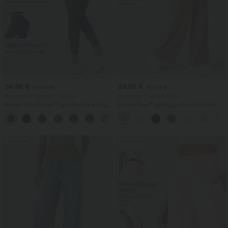
34,95 €
29,95 €
39,95 €
35,95 €
Αγοράστε 2, πάρτε 1 δωρεάν
Αγοράστε 2 για 49,00 €
Halara UltraSculpt™ ψηλόμεσο κολάν
Halara Flex™ ψηλόμεσο παντελόνι
γυμναστικής με scrunch‑εφέ για
εργασίας με τσέπες, φαρδιά γραμμή
+13
ανόρθωση γλουτών, έλεγχο κοιλιάς,
και υφή βάφλ
σμιλευτικό αποτέλεσμα και τσέπη
Πώληση
Πώληση