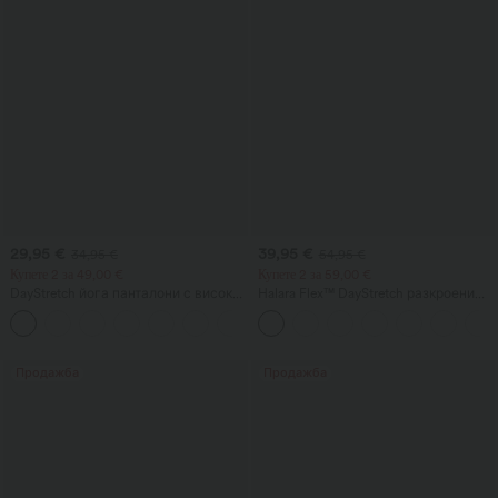
29,95 €
39,95 €
34,95 €
54,95 €
Купете 2 за 49,00 €
Купете 2 за 59,00 €
DayStretch йога панталони с висока
Halara Flex™ DayStretch разкроени
талия, контрол на корема, широки
работни панталони с висока талия и
+6
свободни крачоли и джобове
джобове
Продажба
Продажба