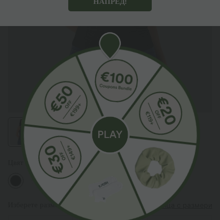
НАПРЕД!
Цвят
Черен
Изберете размер
(EU)
Таблица с размери