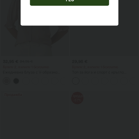
32,95 €
29,95 €
34,95 €
Купете 2, вземете 1 безплатно
Купете 2, вземете 1 безплатно
Ежедневна блуза с V-образно
Топ за йога и спорт с кръгло
деколте и къси буфан ръкави
деколте, къси ръкави, с набор, с
прохладно усещане, UPF50+
Продажба
Продажба
-57%