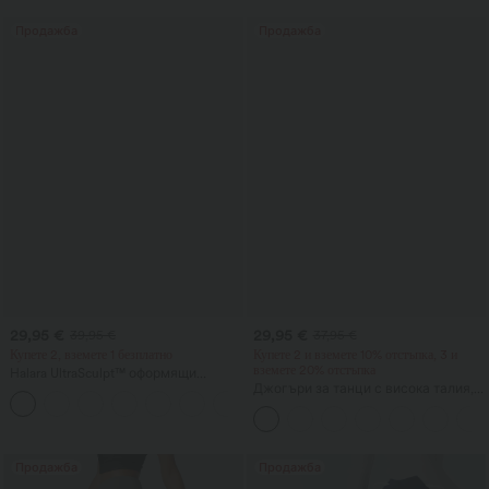
Продажба
Продажба
29,95 €
29,95 €
39,95 €
37,95 €
Купете 2, вземете 1 безплатно
Купете 2 и вземете 10% отстъпка, 3 и
вземете 20% отстъпка
Halara UltraSculpt™ оформящи
тренировъчни клинове с висока
Джогъри за танци с висока талия,
+17
талия, контрол на корема и
връзка, с набори, стеснен силует,
джобове
бързосъхнещи, с охлаждащо
усещане, с джобове - UPF40+
Продажба
Продажба