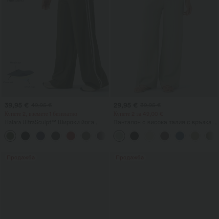
39,95 €
29,95 €
49,95 €
39,95 €
Купете 2, вземете 1 безплатно
Купете 2 за 49,00 €
Halara UltraSculpt™ Широки йога
Панталон с висока талия с връзка и
панталони с висока талия и контрол
джобове, широки крачоли,
на корема, с цветно комбинирани
свободна ежедневна кройка с
ивици и джобове
ленен ефект
Продажба
Продажба