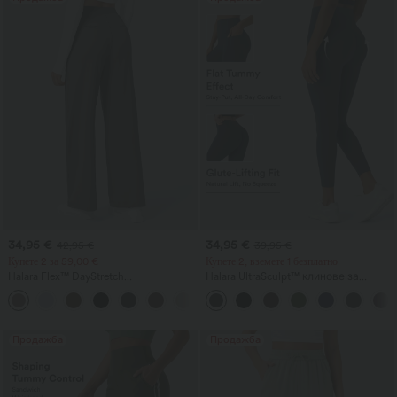
34,95 €
34,95 €
42,95 €
39,95 €
Купете 2 за 59,00 €
Купете 2, вземете 1 безплатно
Halara Flex™ DayStretch
Halara UltraSculpt™ клинове за
високоталиеви работни панталони
тренировки с висока талия,
+24
с прав крачол и джобове
оформящи силуета, с джоб, с
повдигаща „събрана“ задна част и
контрол на корема
Продажба
Продажба