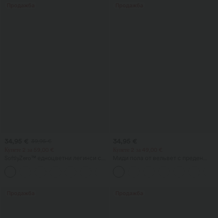
Продажба
Продажба
34,95 €
34,95 €
39,95 €
Купете 2 за 59,00 €
Купете 2 за 49,00 €
SoftlyZero™ едноцветни легинси с
Миди пола от вельвет с преден
кръстосана талия и джоб
страничен джоб с клапа и средна
+16
талия, ежедневна
Продажба
Продажба