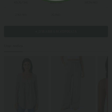
XS
(
32/34
)
S
(
34/36
)
M
(
38/40
)
L
(
42/44
)
XL
(
46
)
+ ДОБАВИ В КОЛИЧКАТА
Още любов