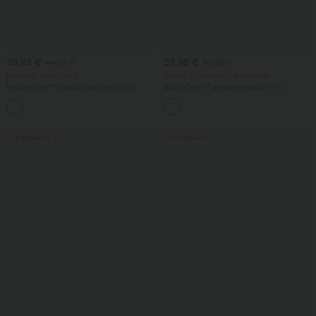
39,95 €
32,95 €
44,95 €
39,95 €
Купете 2 за 69,00 €
Купете 2, вземете 1 безплатно
Halara Flex™ дънки тип bootcut с
SoftlyZero™ проветриви 2-в-1
висока талия, джобове и измит
InstantCool йога шорти с много
+5
ежедневен вид
висока талия, 7" дължина, с
джобове
Продажба
Продажба