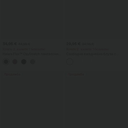
34,95 €
29,95 €
44,95 €
34,95 €
Купете 2, вземете 1 безплатно
Купете 2, вземете 1 безплатно
Halara Flex™ DayStretch панталони
Свободна ежедневна блуза с
клеш със средна талия и страничен
кръгло деколте и прилепообразни
+12
джоб с цип, подходящи за работа
ръкави
Продажба
Продажба