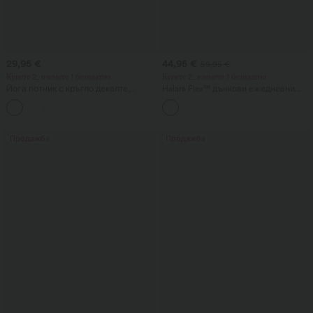
29,95 €
44,95 €
59,95 €
Купете 2, вземете 1 безплатно
Купете 2, вземете 1 безплатно
Йога потник с кръгло деколте,
Halara Flex™ дънкови ежедневни
набор и охлаждащо усещане —
джогъри с балонен силует, със
+16
UPF50+
средно висока талия и джобове
Продажба
Продажба