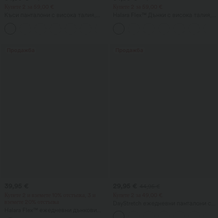
Купете 2 за 59,00 €
Купете 2 за 59,00 €
Къси панталони с висока талия,
Halara Flex™ Дънки с висока талия,
джоб с цип и ленен ефект
кръстосани джобове и изпран
+7
ефект за ежедневен стил
Продажба
Продажба
39,95 €
29,95 €
44,95 €
Купете 2 и вземете 10% отстъпка, 3 и
Купете 2 за 49,00 €
вземете 20% отстъпка
DayStretch ежедневни панталони с
Halara Flex™ ежедневни дънкови
висока талия, цилиндрични крачоли
клинове с висока талия и оформящ
и джобове