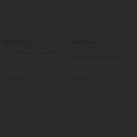
39,95 €
29,95 €
49,95 €
69,95 €
Купете 2, вземете 1 безплатно
Купете 2 и вземете 10% отстъпка, 3 и
вземете 20% отстъпка
Halara Flex™ кросоувър дънки с
висока талия, с оформящ ефект на
SoftlyZero™ клинове за йога с
+1
корема, ежедневен прав крачол и
висока талия, кръстосан преден
джобове
детайл, контрастна дантела и джоб
Продажба
Продажба