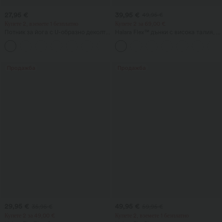
27,95 €
39,95 €
49,95 €
Купете 2, вземете 1 безплатно
Купете 2 за 69,00 €
Потник за йога с U-образно деколте
Halara Flex™ дънки с висока талия, с
и извито долнище, InstantCool,
джобове, свободен силует и
UPF50+
широки крачоли, с измит
ежедневен вид
Продажба
Продажба
29,95 €
49,95 €
35,95 €
59,95 €
Купете 2 за 49,00 €
Купете 2, вземете 1 безплатно