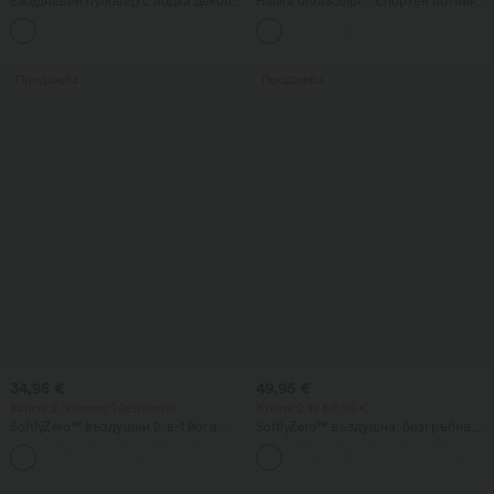
Ежедневен пуловер с лодка деколте
Halara UltraSculpt™ спортен потник
и прилеп ръкави
за тренировки с кръгло деколте и
+1
извито дъно
Продажба
Продажба
34,95 €
49,95 €
Купете 2, вземете 1 безплатно
Купете 2 за 69,00 €
SoftlyZero™ въздушни 2-в-1 йога
SoftlyZero™ въздушна, безгръбна,
шорти InstantCool, със супервисока
усукана разкроена рокля за танци и
+10
талия, 9" с джобове
активност — ниска поддръжка —
удължена дължина — Easy Peezy
Edition — A-D Cups