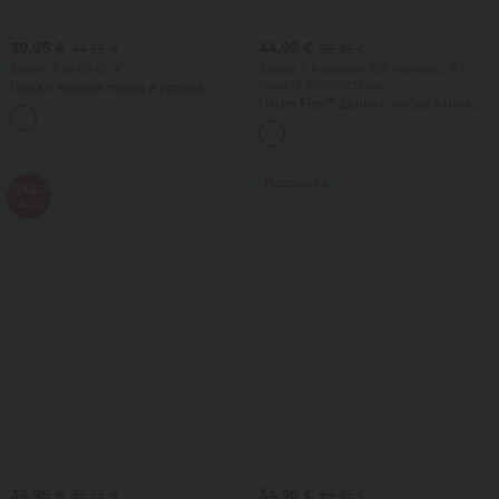
39,95 €
44,95 €
44,95 €
59,95 €
Купете 2 за 69,00 €
Купете 2 и вземете 10% отстъпка, 3 и
вземете 20% отстъпка
Пола с висока талия и връзка,
контрастна мрежа, 2 в 1 с джоб,
Halara Flex™ дънки с ниска талия,
+15
ефирна миди с разкроен силует за
джобове с цип и цилиндричен
ежедневен стил
крачол за ежедневно носене
Продажба
Продажба
-42%
34,95 €
34,95 €
59,95 €
54,95 €