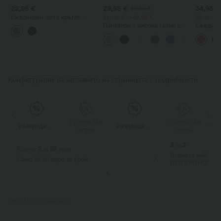
22,95 €
29,95 €
34,95 €
39,95 €
Ежедневен топ с кръгло
Купете 2 за 49,00 €
Купете 2, 
деколте, дълги ръкави и
Панталон с висока талия с
Ежеднев
извит подгъв.
връзка и джобове, широки
квадратн
крачоли, свободна
сутиен, 
ежедневна кройка с ленен
ефект
Конфигурация на заглавието на страницата с подробности
ен
Специален
Специален
Разпродажба
Разпродажба
купон
купон
3 за 2
Купете 2 за 59 евро
Вземете най-евт
Само 29,50 евро за брой
БЕЗПЛАТНО!
PRODUCT ID: 02803211