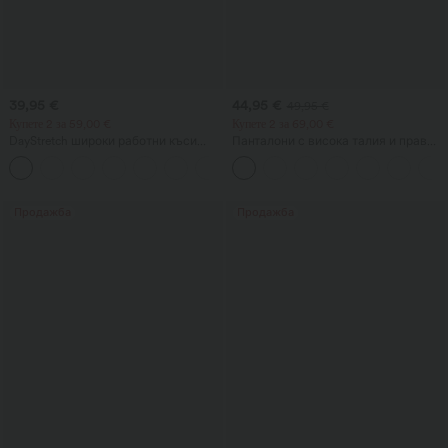
39,95 €
44,95 €
49,95 €
Купете 2 за 59,00 €
Купете 2 за 69,00 €
DayStretch широки работни къси
Панталони с висока талия и прав
панталони с висока талия, 4'', с
крачол, неформални, с ленено
+11
джобове
усещане и джобове
Продажба
Продажба