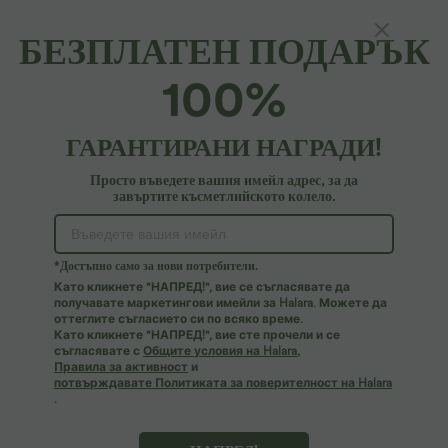
БЕЗПЛАТЕН ПОДАРЪК
Ежедневен потник с набирания
100%
4.7
(
499
)
19,95 €
ГАРАНТИРАНИ НАГРАДИ!
Просто въведете вашия имейл адрес, за да
завъртите късметлийското колело.
*Достъпно само за нови потребители.
Като кликнете "НАПРЕД!", вие се съгласявате да
получавате маркетингови имейли за Halara. Можете да
оттеглите съгласието си по всяко време.
Като кликнете "НАПРЕД!", вие сте прочели и се
съгласявате с
Общите условия на Halara
,
Правила за активност
и
потвърждавате Политиката за поверителност на Halara
.