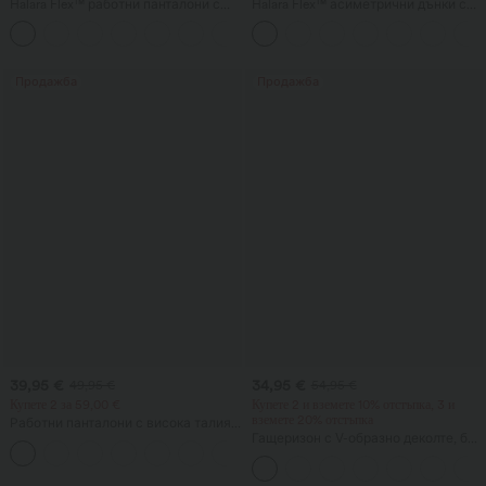
Halara Flex™ работни панталони с
Halara Flex™ асиметрични дънки с
висока талия, джобове, широки
ниска талия, джобове с цип,
+19
крачоли и вафлена текстура
обемен широк крачол и изпран
ефект – ежедневни.
Продажба
Продажба
39,95 €
34,95 €
49,95 €
54,95 €
Купете 2 за 59,00 €
Купете 2 и вземете 10% отстъпка, 3 и
вземете 20% отстъпка
Работни панталони с висока талия,
раирани, с джоб с цип, широки и
Гащеризон с V-образно деколте, без
свободни крачоли.
ръкави и с набръчкани джобове —
Easy Peezy