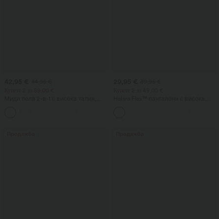
42,95 €
29,95 €
44,95 €
39,95 €
Купете 2 за 59,00 €
Купете 2 за 49,00 €
Миди пола 2-в-1 с висока талия,
Halara Flex™ панталони с висока
оформяща корема, с руширан
талия, моделиращи тялото,
детайл и извито подгъване, от
вталяващи талията, с джобове,
флийс и PU, за всекидневно носене
широки крачоли, от микро-вафлена
материя за работа
Продажба
Продажба