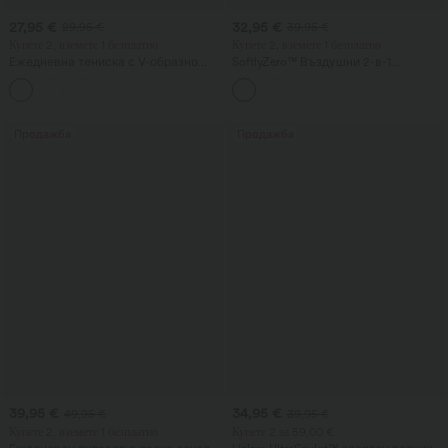
27,95 €
32,95 €
29,95 €
39,95 €
Купете 2, вземете 1 безплатно
Купете 2, вземете 1 безплатно
Ежедневна тениска с V-образно
SoftlyZero™ Въздушни 2-в-1
деколте и къси ръкави
InstantCool йога шорти със супер
+9
висока талия, 5'' с джобове —
удължена дължина
Продажба
Продажба
39,95 €
34,95 €
49,95 €
39,95 €
Купете 2, вземете 1 безплатно
Купете 2 за 59,00 €