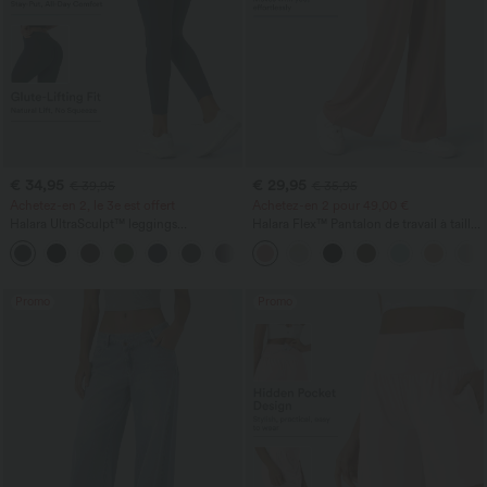
€ 34,95
€ 29,95
€ 39,95
€ 35,95
Achetez-en 2, le 3e est offert
Achetez-en 2 pour 49,00 €
Halara UltraSculpt™ leggings
Halara Flex™ Pantalon de travail à taille
d'entraînement taille haute — fronces
haute, jambe large, avec poches, en
+13
liftantes pour le fessier, maintien gainant
maille gaufrée
du ventre et poche
Promo
Promo