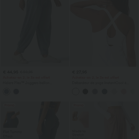
€ 44,95
€ 27,95
€ 59,95
Achetez-en 2, le 3e est offert
Achetez-en 2, le 3e est offert
Halara Flex™ Joggers ballon
Débardeur de yoga InstantCool à
décontractés en jean, taille mi-haute,
encolure en U et ourlet arrondi –
avec poches
UPF50+
Promo
Promo