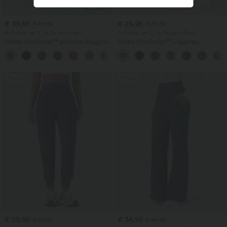
€ 39,95
€ 29,95
€ 49,95
€ 39,95
Achetez-en 2, le 3e est offert
Achetez-en 2, le 3e est offert
Halara UltraSculpt™ pantalon baggy de
Halara UltraSculpt™ Leggings
yoga taille haute à effet gainant pour le
d'entraînement sculptants taille haute,
ventre, à rayures color block, avec
effet ventre plat, avec poche
poches
Promo
Promo
€ 29,95
€ 34,95
€ 37,95
€ 44,95