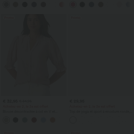
haute avec poche latérale arrière et
super taille haute, InstantCool, 9" avec
+13
légère coupe évasée
poches
Promo
Promo
€ 32,95
€ 29,95
€ 34,95
Achetez-en 2, le 3e est offert
Achetez-en 2, le 3e est offert
Blouse décontractée à col en V et
Top de yoga et sport à encolure ronde,
manches courtes bouffantes
manches courtes, à fronces, effet
rafraîchissant au toucher - UPF50+
Promo
Promo