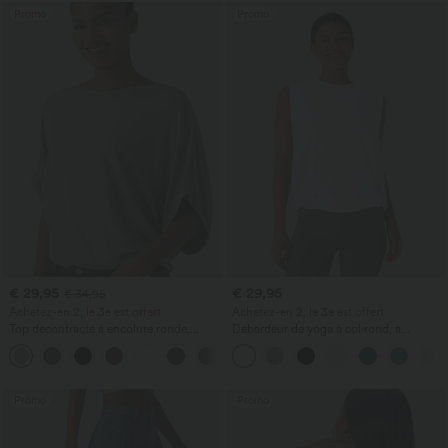
Promo
Promo
€ 29,95
€ 29,95
€ 34,95
Achetez-en 2, le 3e est offert
Achetez-en 2, le 3e est offert
Top décontracté à encolure ronde,
Débardeur de yoga à col rond, à
manches chauve-souris et coupe ample
fronces, effet rafraîchissant - UPF50+
+1
Promo
Promo