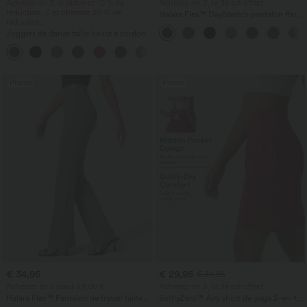
Achetez-en 2 et obtenez 10 % de
Achetez-en 2, le 3e est offert
réduction, 3 et obtenez 20 % de
Halara Flex™ DayStretch pantalon flare
réduction.
de travail, taille mi-haute, poche latérale
Joggers de danse taille haute à cordon,
zippée
effet froncé, coupe fuselée, à séchage
rapide et toucher frais, avec poches —
UPF40+
Promo
Promo
€ 34,95
€ 29,95
€ 34,95
Achetez-en 2 pour 59,00 €
Achetez-en 2, le 3e est offert
Halara Flex™ Pantalon de travail taille
SoftlyZero™ Airy short de yoga 2-en-1,