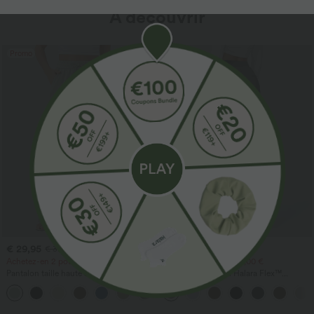
À découvrir
Promo
Promo
€ 29,95
€ 34,95
€ 39,95
€ 42,95
Achetez-en 2 pour 49,00 €
Achetez-en 2 pour 59,00 €
Pantalon taille haute à cordon avec
Pantalon de travail Halara Flex™
poches, jambe large et coupe ample,
DayStretch à taille haute, avec poches et
+15
style décontracté, effet lin
coupe droite