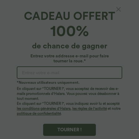
CADEAU OFFERT
100%
de chance de gagner
Entrez votre addresse e-mail pour faire
tourner la roue.*
Oops!
Nous ne semblons pas pouvoir trouver la page que
*Nouveaux utilisateurs uniquement.
vous recherchez.
En cliquant sur "TOURNER !", vous acceptez de recevoir des e-
mails promotionnels d'Halara. Vous pouvez vous désabonner à
tout moment.
Acheter plus
En cliquant sur "TOURNER !", vous indiquez avoir lu et accepté
les conditions générales d'Halara
,
les règles de l'activité
et notre
politique de confidentialité
.
TOURNER !