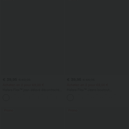
€ 39,95
€ 39,95
€ 49,95
€ 44,95
Achetez-en 2 pour 69,00 €
Achetez-en 2 pour 69,00 €
Halara Flex™ jean délavé décontracté
Halara Flex™ Jeans bootcut
taille haute à poches, coupe baggy à
décontractés taille haute, effet délavé,
+2
jambe large
avec poches
Promo
Promo