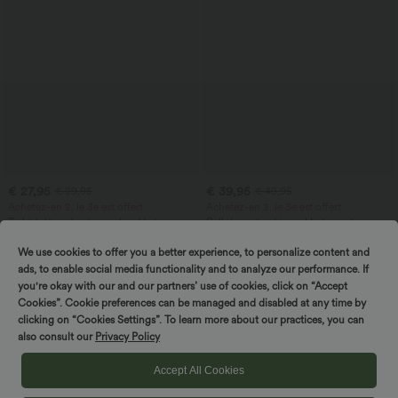
€ 27,95
€ 39,95
€ 29,95
€ 49,95
Achetez-en 2, le 3e est offert
Achetez-en 2, le 3e est offert
T-shirt décontracté à col en V et
Pull décontracté à col bateau et
manches courtes
manches chauve-souris
+9
We use cookies to offer you a better experience, to personalize content and
ads, to enable social media functionality and to analyze our performance. If
Promo
Promo
you're okay with our and our partners’ use of cookies, click on “Accept
Cookies”. Cookie preferences can be managed and disabled at any time by
clicking on “Cookies Settings”. To learn more about our practices, you can
also consult our
Privacy Policy
Accept All Cookies