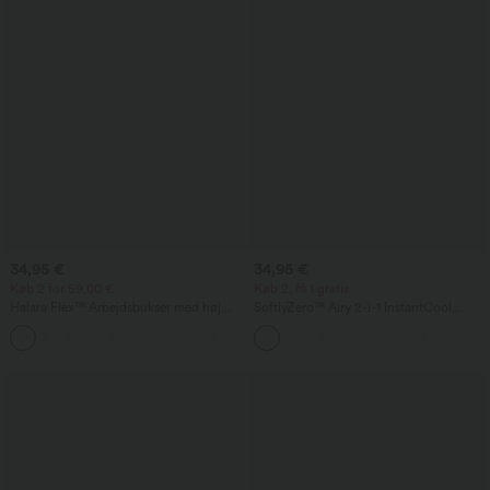
34,95 €
34,95 €
Køb 2 for 59,00 €
Køb 2, få 1 gratis
Halara Flex™ Arbejdsbukser med høj
SoftlyZero™ Airy 2-i-1 InstantCool
talje, baglomme og let vidde i benene
yogashorts 9" med super høj talje og
+13
lommer