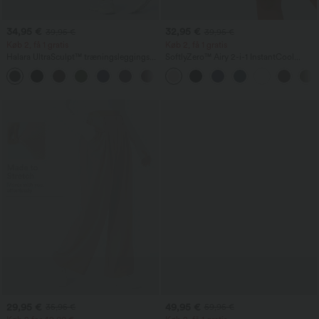
34,95 €
32,95 €
39,95 €
39,95 €
Køb 2, få 1 gratis
Køb 2, få 1 gratis
Halara UltraSculpt™ træningsleggings
SoftlyZero™ Airy 2-i-1 InstantCool
med høj talje — scrunch-effekt, løft af
yogashorts med super høj talje, 7" med
+13
numsen, mavekontrol, formgivning og
lommer
med lomme
29,95 €
49,95 €
35,95 €
59,95 €