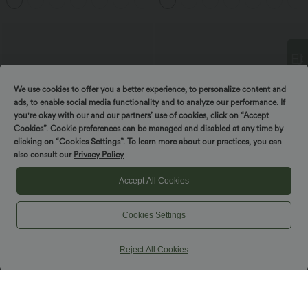
+11
og lommer
Spin for at vinde!
We use cookies to offer you a better experience, to personalize content and
ads, to enable social media functionality and to analyze our performance. If
you're okay with our and our partners’ use of cookies, click on “Accept
Cookies”. Cookie preferences can be managed and disabled at any time by
clicking on “Cookies Settings”. To learn more about our practices, you can
also consult our
Privacy Policy
Accept All Cookies
Cookies Settings
44,95 €
42,95 €
44,95 €
Køb 2 for 69,00 €
Køb 2 for 59,00 €
Afslappet midi-nederdel med høj talje,
Højtaljet 2-i-1 casual midi-nederdel i
Reject All Cookies
snøring, kontrastnet, 2-i-1-lomme og let
fleece og PU med mavekontrol, rynkede
+15
flydende, udvidet skæring
detaljer og buet nederkant