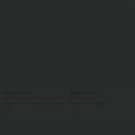
29,95 €
39,95 €
37,95 €
44,95 €
Køb 2 Få 10% RABAT, 3 Få 20% RABAT
Køb 2, få 1 gratis
Joggers til dans med høj talje og snøre,
Halara Flex™ DayStretch
rynket og med afsmalnende pasform,
mellemhøjtaljede arbejdsbukser med
hurtigtørrende med kølende
udvidede ben og sidelomme med lynlås.
fornemmelse, med lommer — UPF40+