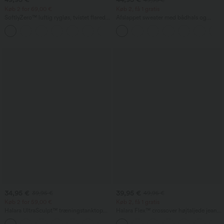
Køb 2 for 69,00 €
Køb 2, få 1 gratis
SoftlyZero™ luftig rygløs, tvistet flared
Afslappet sweater med bådhals og
danse- og træningskjole med lav støtte
flagermusærmer
+13
— længere længde — Easy Peezy-
udgave — A–D skåle
34,95 €
39,95 €
39,95 €
49,95 €
Køb 2 for 59,00 €
Køb 2, få 1 gratis
Halara UltraSculpt™ træningstanktop
Halara Flex™ crossover højtaljede jeans
med rund hals og buet kant
med mavekontrol, afslappet straight-fit