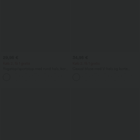
29,95 €
34,95 €
Køb 2, få 1 gratis
Køb 2, få 1 gratis
Yogatop/sportstop med rund hals, korte
Casual bluse med V-hals og korte
ærmer, rynkning og kølende
pufærmer
+11
fornemmelse - UPF50+