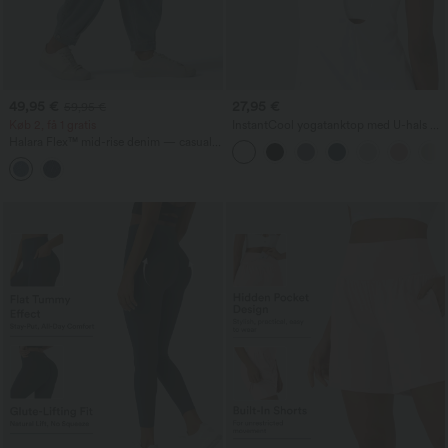
49,95 €
27,95 €
59,95 €
Køb 2, få 1 gratis
InstantCool yogatanktop med U-hals og
buet kant - UPF50+
Halara Flex™ mid-rise denim — casual
balloon-joggers med lommer