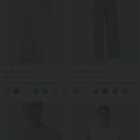
34,95 €
34,95 €
39,95 €
42,95 €
Køb 2 for 59,00 €
Køb 2 for 59,00 €
Bukser med høj talje, snøre i taljen,
Halara Flex™ DayStretch arbejdsbukser
lommer, vide ben, løstsiddende,
med høj talje, lommer og lige ben
+15
afslappede, med linned-fornemmelse