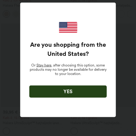
Køb 2 for 49,00 €
Køb 2, få 1 gratis
Halara Flex™ Arbejdsbukser med høj
Halara Flex™ asymmetriske lavtaljede
talje, lommer og vide ben i vaffelstruktur
jeans med lynlåslommer, baggy pasform
+19
og brede ben, vasket, afslappet
Are you shopping from the
United States
?
Or
Stay here
, after choosing this option, some
products may no longer be available for delivery
to your location.
YES
39,95 €
29,95 €
49,95 €
39,95 €
Køb 2, få 1 gratis
Køb 2, få 1 gratis
Halara UltraSculpt™ højtaljede løse
Halara UltraSculpt™ højtaljede
yogabukser med mavekontrol,
træningsleggings med mavekontrol og
blokfarvede striber og lommer
lommer