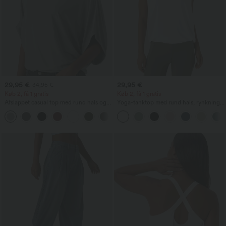
29,95 €
29,95 €
34,95 €
Køb 2, få 1 gratis
Køb 2, få 1 gratis
Afslappet casual top med rund hals og
Yoga-tanktop med rund hals, rynkning
flagermusærmer
og kølende effekt (UPF50+)
+1