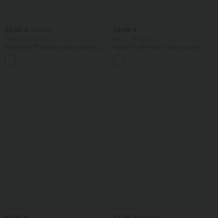
39,95 €
29,95 €
44,95 €
Køb 2 for 69,00 €
Køb 2, få 1 gratis
Halara Flex™ bootcut-jeans med høj
Casual T-shirt med V-hals og korte
talje og lommer, vasket, afslappet
ærmer.
+5
49,95 €
44,95 €
49,95 €