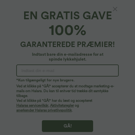
XS
(
32/34
)
S
(
34/36
)
M
(
38/40
)
EN GRATIS GAVE
L
(
42/44
)
XL
(
46
)
100%
+ TILFØJ TIL KURV
GARANTEREDE PRÆMIER!
Mere at elske
Lignende stilarter
Indtast bare din e-mailadresse for at
spinde lykkehjulet.
*Kun tilgængeligt for nye brugere.
Ved at klikke på "GÅ!" accepterer du at modtage marketing-e-
mails om Halara. Du kan til enhver tid trække dit samtykke
tilbage.
Ved at klikke på "GÅ!" har du læst og accepteret
Halaras servicevilkår
,
Aktivitetsregler
og
anerkender Halaras privatlivspolitik
.
GÅ!