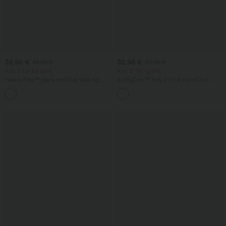
39,95 €
32,95 €
49,95 €
39,95 €
Køb 2 for 69,00 €
Køb 2, få 1 gratis
Halara Flex™ jeans med høj talje og
SoftlyZero™ Airy 2-i-1 InstantCool
lommer — baggy med brede ben, vasket
yogashorts med super høj talje 5'' med
+2
finish, afslappet stil.
lommer — længere længde