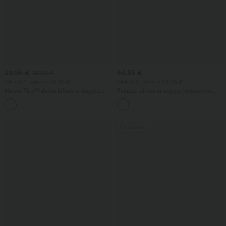
29,95 €
44,95 €
35,95 €
Pērkot 2, cena ir 49,00 €
Pērkot 2, cena ir 59,00 €
Halara Flex™ darba bikses ar augstu
Palazzo bikses ar augstu jostasvietu,
jostasvietu, kabatām, plašām kājām un
kabatām, platu kāju daļu, gaisīgas,
+19
vafeļu tekstūru
vienkrāsainas, ikdienišķas, ar lina sajūtu
Pārdošana