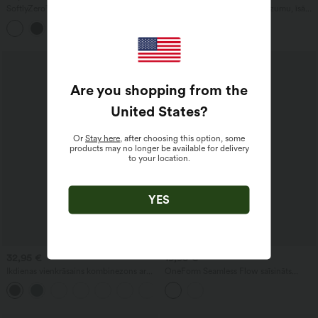
SoftlyZero™ mīksts ar garām
T-krekls ar apaļu kakla izgriezumu, īsām
piedurknēm un īkšķa atveri — 2 vienā
piedurknēm, savilkts, šaurs, īss,
īss jogas sporta tops
ikdienišķs
Are you shopping from the
United States
?
Or
Stay here
, after choosing this option, some
products may no longer be available for delivery
to your location.
YES
32,95 €
19,95 €
Ikdienas vienkrāsains kombinezons ar
OneForm Seamless Flow saīsināts
plānām spageti siksniņām, kabatām un
ikdienas T-krekls ar apaļu kakla
plašām kājām
izgriezumu un īsām piedurknēm