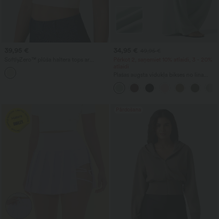
39,95 €
34,95 €
49,95 €
SoftlyZero™ plūša haltera tops ar
Pērkot 2, saņemiet 10% atlaidi, 3 - 20%
sprādzi 2 vienā — šaurs, īss, piemērots
atlaidi
ikdienai
Plašas augsta vidukļa bikses no lina
maisījuma ar sānu auklām un kabatām
Pārdošana