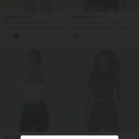
14,95 €
49,95 €
37,95 €
54,95 €
Ierobežota laika izpārdošana
Pērkot 2, saņemiet 1 bez maksas
Halara X Smiley Breezeful™ plisēti mini
Ikdienas džemperis ar kapuci, raglāna
deju svārki 2 vienā ar augstu jostasvietu,
garajām piedurknēm un īkšķa atveri
asimetrisku apmali, ātri žūstošu
materiālu un kabatām
62,95 €
24,95 €