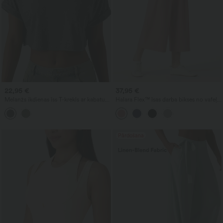
22,95 €
37,95 €
Melanžs ikdienas īss T-krekls ar kabatu,
Halara Flex™ īsas darba bikses no vafeļu
apaļu kakla izgriezumu, īsām
auduma ar augstu vidukli, plašām kājām
piedurknēm un brīvu siluetu
un kabatām
Pārdošana