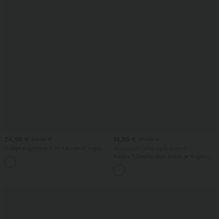
24,95 €
14,95 €
34,95 €
39,95 €
Vidēja augstuma 2-in-1 bootcut jogas
Ierobežota laika izpārdošana
bikses ar vēsu sajūtu
Halara X Smiley deju svārki ar augstu
vidukli, aukliņu, kontrastējošu sietiņu, 2
vienā — plūstoši mini zvona svārki ar
kabatām