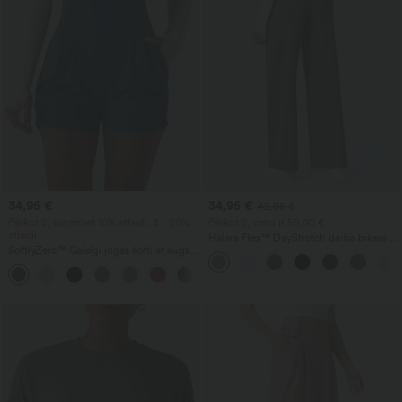
34,95 €
34,95 €
42,95 €
Pērkot 2, saņemiet 10% atlaidi, 3 - 20%
Pērkot 2, cena ir 59,00 €
atlaidi
Halara Flex™ DayStretch darba bikses ar
SoftlyZero™ Gaisīgi jogas šorti ar augstu
augstu vidukli, taisnām kājām un
vidukli, ar krokojumu, InstantCool, 3'' ar
kabatām
+11
kabatām