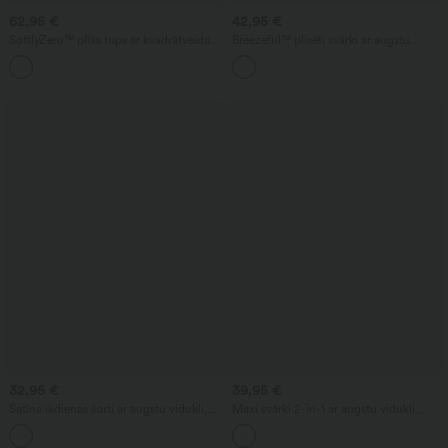
62,95 €
42,95 €
SoftlyZero™ plīša tops ar kvadrātveida
Breezeful™ plisēti svārki ar augstu
izgriezumu un krokojumiem un 2-in-1
vidukli — ietīti (wrap) 2‑in‑1, ar kabatām
vēderu formējošs jogas svārku
un regulējamu sprādzi; mini garuma, ātri
komplekts ar kabatu
žūstoši un ikdienišķa, brīvā stilā.
32,95 €
39,95 €
Satīna ikdienas šorti ar augstu vidukli,
Maxi svārki 2-in-1 ar augstu vidukli,
auklu un smalkiem krokojumiem, ar
tīkliņaini un plūstoši, ikdienai
kabatu