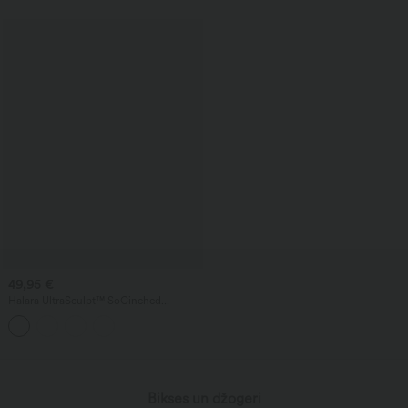
49,95 €
Halara UltraSculpt™ SoCinched
superaugstas jostasvietas treniņu legingi
ar vēdera formējošu zivs kaula rakstu un
kabatām.
Bikses un džogeri