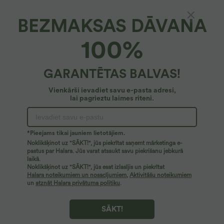
XS
(
32/34
)
S
(
34/36
)
M
(
38/40
)
BEZMAKSAS DĀVANA
L
(
42/44
)
XL
(
46
)
100%
+ PIEVIENOT GROZĀ
GARANTĒTAS BALVAS!
Vairāk mīlestības
Vienkārši ievadiet savu e-pasta adresi,
lai pagrieztu laimes riteni.
*Pieejams tikai jauniem lietotājiem.
Noklikšķinot uz "SĀKT!", jūs piekrītat saņemt mārketinga e-
pastus par Halara. Jūs varat atsaukt savu piekrišanu jebkurā
laikā.
Noklikšķinot uz "SĀKT!", jūs esat izlasījis un piekrītat
Halara noteikumiem un nosacījumiem
,
Aktivitāšu noteikumiem
un
atznāt Halara privātuma politiku
.
SĀKT!