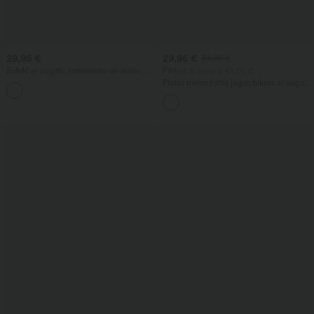
29,95 €
29,95 €
34,95 €
Svārki ar augstu jostasvietu un auklu,
Pērkot 2, cena ir 49,00 €
kontrastējošu tīklojumu, 2-in-1 kabatu,
Platas melanžotas jogas bikses ar augstu
plūstošs zvona piegriezuma mini —
jostasvietu, krokojumu detaļām un
ikdienai, pagarināts garums
kabatām