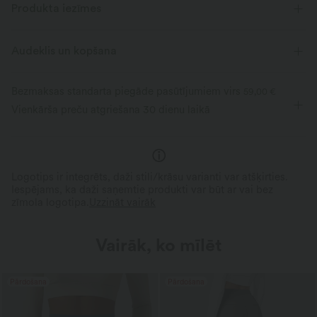
Produkta iezīmes
Audeklis un kopšana
Bezmaksas standarta piegāde pasūtījumiem virs
59,00 €
Vienkārša preču atgriešana 30 dienu laikā
Logotips ir integrēts, daži stili/krāsu varianti var atšķirties.
Iespējams, ka daži saņemtie produkti var būt ar vai bez
zīmola logotipa.
Uzzināt vairāk
Vairāk, ko mīlēt
Pārdošana
Pārdošana