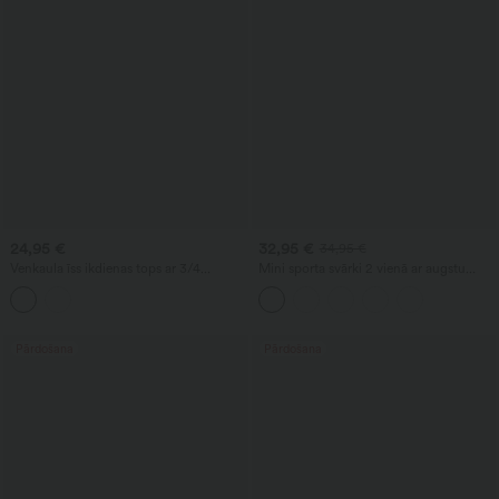
24,95 €
32,95 €
34,95 €
Venkaula īss ikdienas tops ar 3/4
Mini sporta svārki 2 vienā ar augstu
piedurknēm
vidukli, vēdera formējošu efektu,
kontrastējošu tīklojumu un kabatām
Pārdošana
Pārdošana