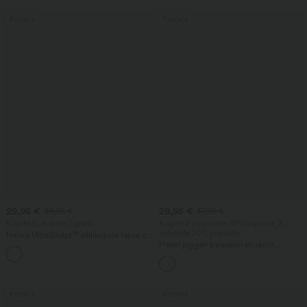
Prodaja
Prodaja
29,95 €
29,95 €
39,95 €
37,95 €
Kupite 2, dobijte 1 gratis
Kupite 2 i ostvarite 10% popusta, 3 i
ostvarite 20% popusta
Halara UltraSculpt™ oblikujuće tajice za
trening s visokim strukom, kontrolom
Plesni joggeri s visokim strukom,
+17
trbuha i džepovima
vezicom, naborani, suženi, brzo sušeći, s
hladnim dodirom, s džepovima -
UPF40+
Prodaja
Prodaja