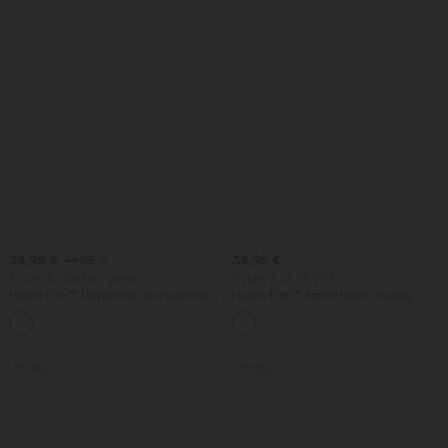
34,95 €
34,95 €
44,95 €
Kupite 2, dobijte 1 gratis
Kupite 2 za 59,00 €
Halara Flex™ DayStretch zvonaste hlače
Halara Flex™ Radne hlače visokog
srednjeg struka s bočnim džepom na
struka sa stražnjim džepom i blago
+12
patent, pogodne za posao
proširenim nogavicama
Prodaja
Prodaja