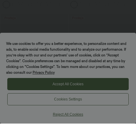
visokim strukom, kontrolom trbuha,
aktivnost s otvorenim leđima, uvijeni
+1
ležerne s ravnim nogavicama i
široki kroj, niska potpora — dulja duljina
džepovima
— Easy Peezy Edition — A-D Cups
Prodaja
Prodaja
We use cookies to offer you a better experience, to personalize content and
ads, to enable social media functionality and to analyze our performance. If
you're okay with our and our partners’ use of cookies, click on “Accept
Cookies”. Cookie preferences can be managed and disabled at any time by
clicking on “Cookies Settings”. To learn more about our practices, you can
also consult our
Privacy Policy
Accept All Cookies
Cookies Settings
29,95 €
34,95 €
39,95 €
39,95 €
Kupite 2, dobijte 1 gratis
Kupite 2 za 59,00 €
SoftlyZero™ prozračni 2-u-1
SoftlyZero™ jednobojne tajice s
Reject All Cookies
InstantCool joga šortovi sa super
preklopnim pojasom i džepom
+20
visokim strukom, 5'' s džepovima —
duži kroj
Prodaja
Prodaja