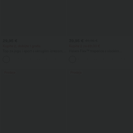
29,95 €
39,95 €
49,95 €
Kupite 2, dobijte 1 gratis
Kupite 2 za 69,00 €
Top za jogu i sport s okruglim izrezom,
Halara Flex™ traperice s visokim
kratkim rukavima, naborom, efektom
strukom, s džepovima, prostranim
+11
hlađenja, UPF50+
širokim nogavicama i opranim ležernim
izgledom
Prodaja
Prodaja