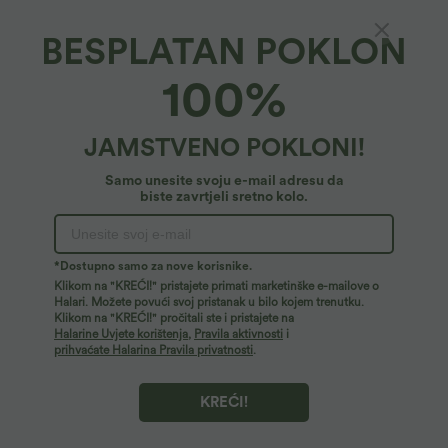
XS
(
32/34
)
S
(
34/36
)
M
(
38/40
)
BESPLATAN POKLON
L
(
42/44
)
XL
(
46
)
100%
+ DODAJ U KOŠARICU
JAMSTVENO POKLONI!
Više za voljeti
Samo unesite svoju e-mail adresu da
biste zavrtjeli sretno kolo.
*Dostupno samo za nove korisnike.
Klikom na "KREĆI!" pristajete primati marketinške e-mailove o
Halari. Možete povući svoj pristanak u bilo kojem trenutku.
Klikom na "KREĆI!" pročitali ste i pristajete na
Halarine Uvjete korištenja
,
Pravila aktivnosti
i
prihvaćate Halarina Pravila privatnosti
.
KREĆI!