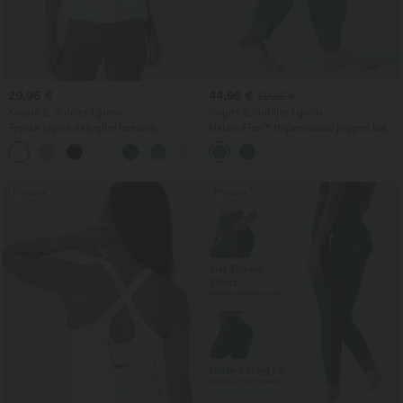
29,95 €
44,95 €
59,95 €
Kupite 2, dobijte 1 gratis
Kupite 2, dobijte 1 gratis
Top za jogu s okruglim izrezom,
Halara Flex™ traper casual joggeri balon
naborima i hladnim dodirom — UPF50+
kroja srednjeg struka s džepovima
+16
Prodaja
Prodaja