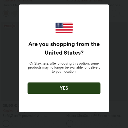
Kupite 2 za 49,00 €
Kupite 2, dobijte 1 gratis
Halara Flex™ radne hlače visokog struka
Halara Flex™ asimetrične traperice s
s džepovima, širokim nogavicama i
niskim strukom, džepovima na patent,
+19
vaflastom teksturom
baggy kroja i širokim nogavicama, s
ispiranom obradom – ležerne.
Prodaja
Prodaja
Are you shopping from the
United States
?
Or
Stay here
, after choosing this option, some
products may no longer be available for delivery
to your location.
YES
29,95 €
39,95 €
39,95 €
49,95 €
Kupite 2, dobijte 1 gratis
Kupite 2, dobijte 1 gratis
SoftlyZero™ prozračni 2-u-1
Halara UltraSculpt™ Široke hlače za
InstantCool joga šortovi s vrlo visokim
jogu visokog struka s kontrolom trbuha,
+23
strukom, 7" dužine, s džepovima
u blokiranim prugama u boji i s
džepovima