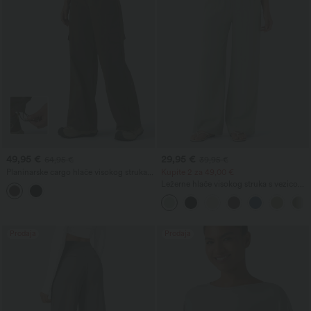
49,95 €
29,95 €
64,95 €
39,95 €
Planinarske cargo hlače visokog struka s
Kupite 2 za 49,00 €
ravnim nogavicama i džepovima
Ležerne hlače visokog struka s vezicom i
džepovima, širokih opuštenih nogavica,
s efektom lana
Prodaja
Prodaja