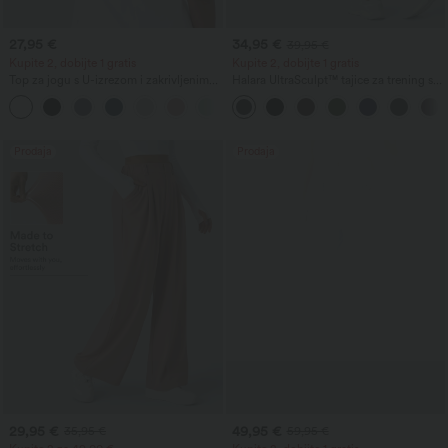
27,95 €
34,95 €
39,95 €
Kupite 2, dobijte 1 gratis
Kupite 2, dobijte 1 gratis
Top za jogu s U-izrezom i zakrivljenim
Halara UltraSculpt™ tajice za trening s
rubom, InstantCool, UPF50+
visokim strukom, oblikujuće, s džepom,
s naborom koji podiže stražnjicu i
kontrolom trbuha
Prodaja
Prodaja
29,95 €
49,95 €
35,95 €
59,95 €