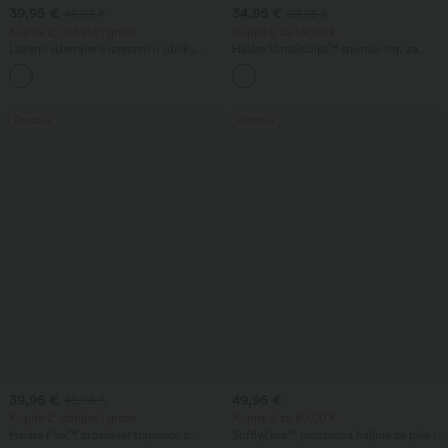
39,95 €
34,95 €
49,95 €
39,95 €
Kupite 2, dobijte 1 gratis
Kupite 2 za 59,00 €
Ležerni džemper s izrezom u obliku
Halara UltraSculpt™ sportski top za
čamca i šišmiš rukavima
trening s okruglim izrezom i zaobljenim
+1
rubom
Prodaja
Prodaja
39,95 €
49,95 €
49,95 €
Kupite 2, dobijte 1 gratis
Kupite 2 za 69,00 €
Halara Flex™ crossover traperice s
SoftlyZero™ prozračna haljina za ples i