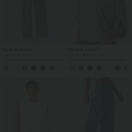
34,95 €
29,95 €
42,95 €
34,95 €
Kupite 2 za 59,00 €
Kupite 2, dobijte 1 gratis
Halara Flex™ DayStretch radne hlače s
Opušteni svakodnevni top s okruglim
visokim strukom, ravnim nogavicama i
izrezom i rukavima tipa šišmiš
+24
džepovima
Prodaja
Prodaja