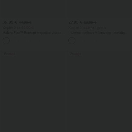
39,95 €
27,95 €
44,95 €
29,95 €
Kupite 2 za 69,00 €
Kupite 2, dobijte 1 gratis
Halara Flex™ Bootcut traperice visokog
Ležerna majica s V-izrezom i kratkim
struka s džepovima i ispranim izgledom
rukavima
+5
za ležeran stil
Prodaja
Prodaja