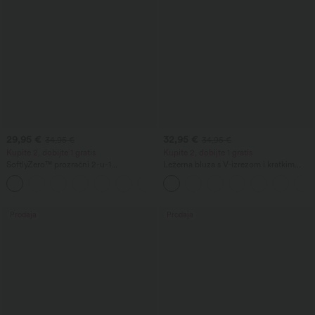
29,95 €
32,95 €
34,95 €
34,95 €
Kupite 2, dobijte 1 gratis
Kupite 2, dobijte 1 gratis
SoftlyZero™ prozračni 2-u-1
Ležerna bluza s V-izrezom i kratkim
InstantCool šortovi za jogu, super
nabranim rukavima
+10
visokog struka, 9" s džepovima
Prodaja
Prodaja