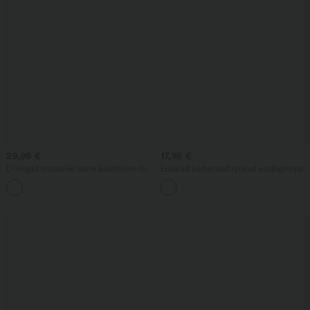
29,95 €
17,95 €
U-ringad crossover barre balettlinne för
Enaxlad kortärmad rynkad vardagstopp
dans — kupstorlek A–D
+3