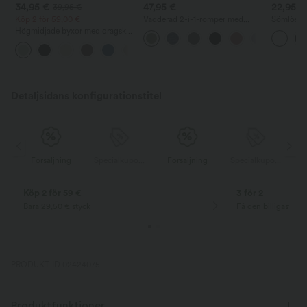
34,95 €
47,95 €
22,95 €
39,95 €
Köp 2 för 59,00 €
Vadderad 2-i-1-romper med
Sömlös r
fickor - Easy Peezy-utgåva
med inby
Högmidjade byxor med dragsko,
fickor, vida baggy-ben och
+15
linneliknande känsla
Detaljsidans konfigurationstitel
Specialkupong
Försäljning
Specialkupong
Försäljning
Specialkupong
Köp 2 för 59 €
3 för 2
Bara 29,50 € styck
Få den billigaste v
PRODUKT-ID 02424075
Produktfunktioner