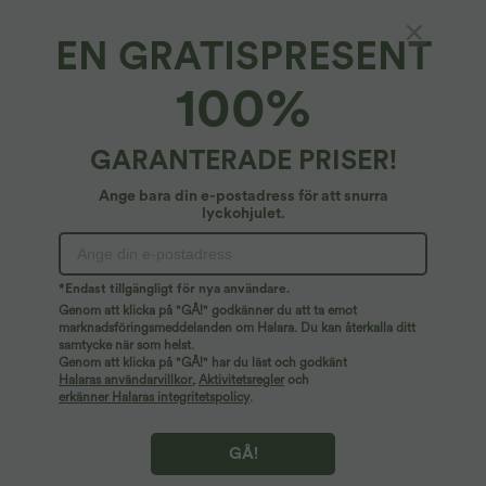
EN GRATISPRESENT
V-ringad vadderad croppad yogatopp för
100%
kupstorlekar A-D
27,95 €
GARANTERADE PRISER!
Ange bara din e-postadress för att snurra
lyckohjulet.
*Endast tillgängligt för nya användare.
Genom att klicka på "GÅ!" godkänner du att ta emot
marknadsföringsmeddelanden om Halara. Du kan återkalla ditt
samtycke när som helst.
Genom att klicka på "GÅ!" har du läst och godkänt
Halaras användarvillkor
,
Aktivitetsregler
och
erkänner Halaras integritetspolicy
.
GÅ!