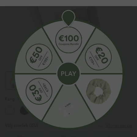
Färg
Vit
Välj storlek
(EU)
Storleksguide