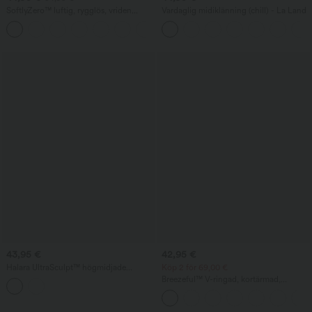
SoftlyZero™ luftig, rygglös, vriden
Vardaglig midiklänning (chill) - La Land
InstantCool aktiv dansklänning - Easy
+18
Peezy Edition
43,95 €
42,95 €
Halara UltraSculpt™ högmidjade
Köp 2 för 69,00 €
crossover-tights med
Breezeful™ V-ringad, kortärmad,
magkontrollerande stöd och utsvängd
snabbtorkande midiklänning med ficka
passform, med fickor
och knytning i ryggen — casual