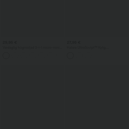
29,95 €
27,95 €
Vardaglig högmidjad 2-i-1 micro-mini
Halara UltraSculpt™ Kylig,
golfkjol med ficka - Clarity
snabbtorkande croppad yogatopp -
+3
UPF50+