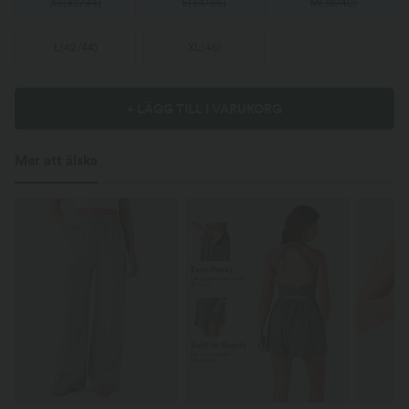
XS
(
32/34
)
S
(
34/36
)
M
(
38/40
)
L
(
42/44
)
XL
(
46
)
+ LÄGG TILL I VARUKORG
Mer att älska