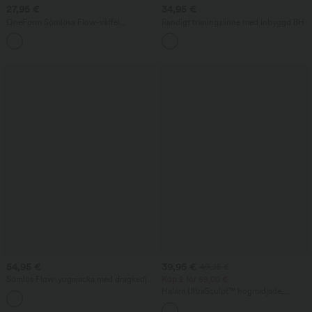
27,95 €
34,95 €
OneForm Sömlösa Flow-våffel
Randigt träningslinne med inbyggd BH
högmidjade 7/8 yogaleggings
54,95 €
39,95 €
49,95 €
Sömlös Flow-yogajacka med dragkedja,
Köp 2 för 69,00 €
lång ärm och tumhål
Halara UltraSculpt™ högmidjade,
magformande yogaleggings med
sidsrand, 7/8-utsvängda