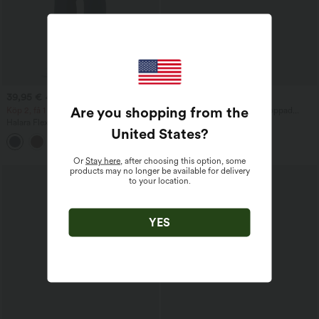
39,95 €
24,95 €
44,95 €
Are you shopping from the
Köp 2, få 1 gratis
SoftlyZero™ Mjuk plysch croppad
sporttopp med korsad nederkant
Halara Flex™ DayStretch mid-rise
United States
?
flarebyxor för arbete med medelhög
+12
midja och sidoficka med dragkedja.
Or
Stay here
, after choosing this option, some
products may no longer be available for delivery
to your location.
YES