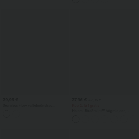
39,95 €
37,95 €
42,95 €
Seamless Flow vaffelmönstrad
Köp 2, få 1 gratis
långärmad yogajacka med huva, tumhål,
Halara UltraSculpt™ högmidjade,
dragkedja och fickor
magkontrollerande, formande bootcut-
leggings med ficka för yoga