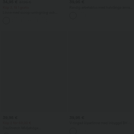
34,95 €
39,95 €
37,95 €
Köp 2, få 1 gratis
Randig arbetsblus med halvlånga ärmar
och rundad fåll
Linne med scoop-urringning och
inbyggd behå (kupstorlekar B–E)
39,95 €
39,95 €
Köp 2 för 59,00 €
V-ringad löparlinne med inbyggd BH -
längre längd
DayStretch Midjehöga
Arbetsinspirerade Baggyshorts 4'' med