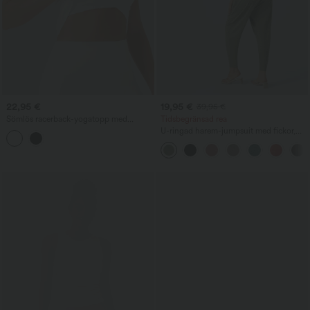
22,95 €
19,95 €
39,95 €
Sömlös racerback-yogatopp med
Tidsbegränsad rea
inbyggd bh
U-ringad harem-jumpsuit med fickor,
casual — Easy Peezy Edition