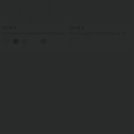
27,95 €
22,95 €
Rundhalsad racerback-rynkat yogatopp
Sömlös yogabh med U-ringning, lätt
stöd, kort modell i våffelvävt tyg
+2