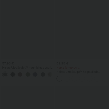
37,95 €
39,95 €
Halara UltraSculpt™ högmidjade capri-
Köp 2 för 69,00 €
träningsleggings med rumplyft,
Halara UltraSculpt™ högmidjade
magkontroll, formande och ficka
träningsleggings – rumplyft,
magkontroll, figurformande med ficka