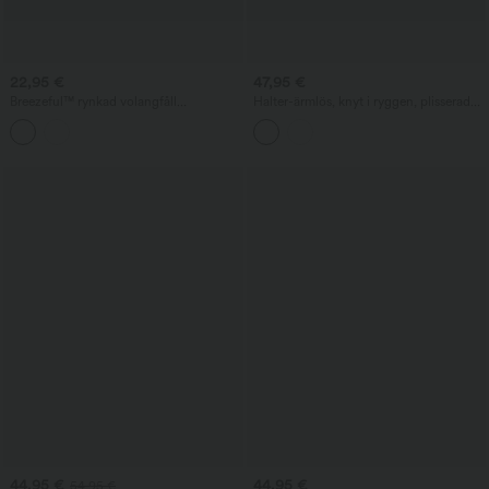
22,95 €
47,95 €
Breezeful™ rynkad volangfåll
Halter-ärmlös, knyt i ryggen, plisserad
snabbtorkande vardaglig babydoll-
casual romper med fickor — lätt som en
tubtopp
plätt
44,95 €
44,95 €
54,95 €