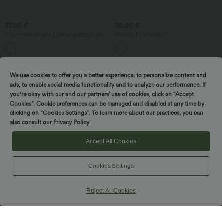
37,95 €
39,95 €
V-formade högmidjade yogaleggings
Halara UltraSculpt™
med kontrasterande spetsremsa,
camouflagemönstrade högmidjade,
utsvängda ben och fickor
magformande 2-i-1 löparshorts med
ficka och rundad fåll
We use cookies to offer you a better experience, to personalize content and
ads, to enable social media functionality and to analyze our performance. If
you're okay with our and our partners’ use of cookies, click on “Accept
Cookies”. Cookie preferences can be managed and disabled at any time by
clicking on “Cookies Settings”. To learn more about our practices, you can
also consult our
Privacy Policy
Accept All Cookies
Cookies Settings
Reject All Cookies
44,95 €
52,95 €
54,95 €
Köp 2 för 69,00 €
Halara UltraSculpt™ leopardmönstrade