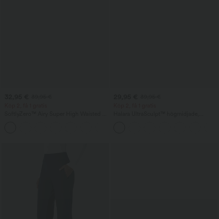
32,95 €
29,95 €
39,95 €
39,95 €
Köp 2, få 1 gratis
Köp 2, få 1 gratis
SoftlyZero™ Airy Super High Waisted 2-
Halara UltraSculpt™ högmidjade,
in-1 InstantCool yogashorts 5'' med
magkontrollerande formande
+20
fickor — längre längd
träningsleggings med ficka