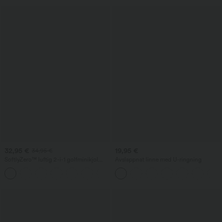
32,95 €
19,95 €
34,95 €
SoftlyZero™ luftig 2-i-1 golfminikjol
Avslappnat linne med U-ringning
med superhög midja, magformande
+5
effekt, bågformad fåll, svalkande känsla
och fickor