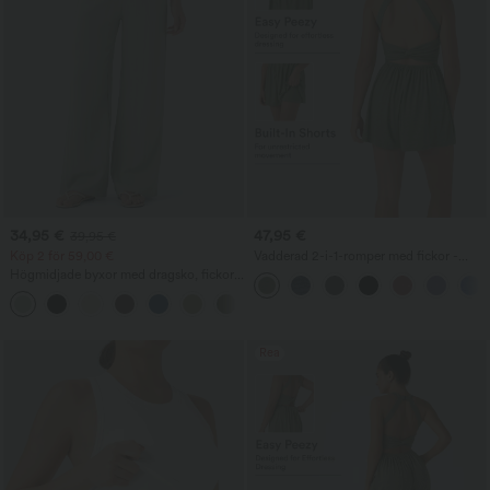
34,95 €
47,95 €
39,95 €
Köp 2 för 59,00 €
Vadderad 2-i-1-romper med fickor -
Easy Peezy-utgåva
Högmidjade byxor med dragsko, fickor,
vida baggy-ben och linneliknande
+15
känsla
Rea