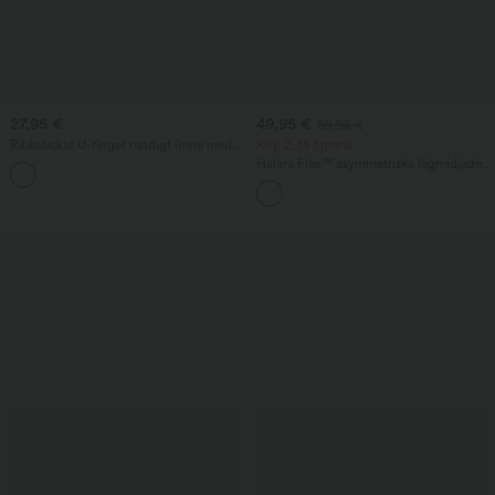
27,95 €
49,95 €
59,95 €
Ribbstickat U-ringat randigt linne med
Köp 2, få 1 gratis
inbyggd bh
Halara Flex™ asymmetriska lågmidjade
jeans med dragkedjefickor — baggy,
vida ben och tvättad casual stil