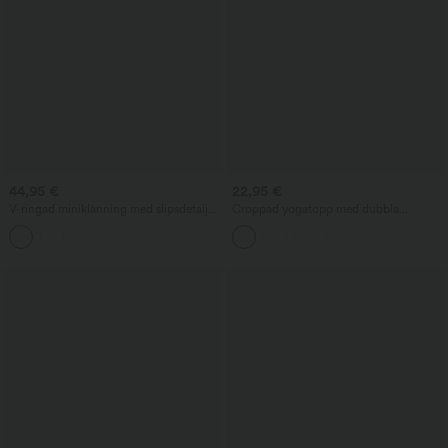
44,95 €
22,95 €
V-ringad miniklänning med slipsdetalj
Croppad yogatopp med dubbla
och ficka, linneliknande känsla
axelband