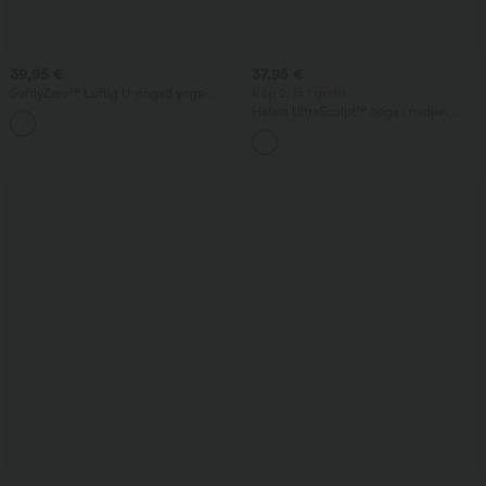
39,95 €
37,95 €
SoftlyZero™ Luftig U-ringad yoga-
Köp 2, få 1 gratis
jumpsuit med kappärm, ficka och
Halara UltraSculpt™ höga i midjan,
+3
svalkande känsla – lätt som en plätt
magkontrollerande och formande
tränings-bikershorts med ficka 7''