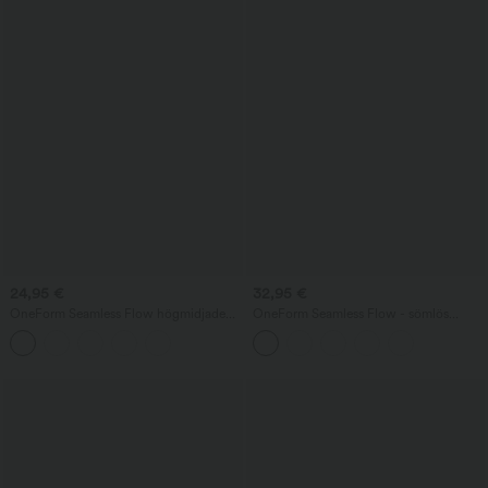
24,95 €
32,95 €
OneForm Seamless Flow högmidjade
OneForm Seamless Flow - sömlös
yoga-leggings med magkontroll och
yogatopp med utskärning och inbyggd
rumplyft
bh