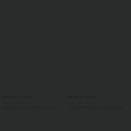
+11
fickor
44,95 €
32,95 €
54,95 €
39,95 €
Köp 2 för 69,00 €
Köp 2, få 1 gratis
Casualjeans med medelhög midja,
SoftlyZero™ leggings med korslagd
dragsko och fickor
midja och ficka, enfärgade — UPF50+