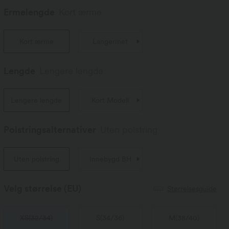
Ermelengde
Kort ærme
Kort ærme
Langermet
Lengde
Lengere lengde
Lengere lengde
Kort Modell
Polstringsalternativer
Uten polstring
Uten polstring
Innebygd BH
Velg størrelse
(EU)
Størrelsesguide
XS
(
32/34
)
S
(
34/36
)
M
(
38/40
)