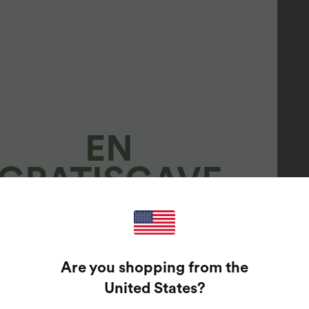
EN
GRATISGAVE
100%
Are you shopping from the
ARANTERTE PREMIER!
United States
?
re skriv inn din e-postadresse for å spille lykkehjul.