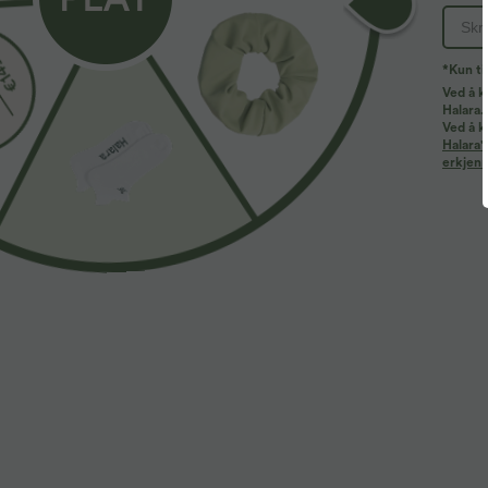
*Kun ti
Ved å k
Halara.
Mer å elske
Lignende stiler
Ved å k
Halara'
erkjenn
32,95 €
19,95 €
3
One-shoulder langermet
U-ringet, avslappet singlet
K