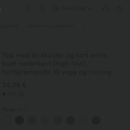
Norway
(
EUR
)
og gensere
Jumpsuits og kjeledresser
Korte bukser
Skjørt
Top med én skulder og kort erme,
buet nederkant (high-low),
hurtigtørkende, til yoga og trening
34,95 €
4.4
(
20
)
Farge
Hvit