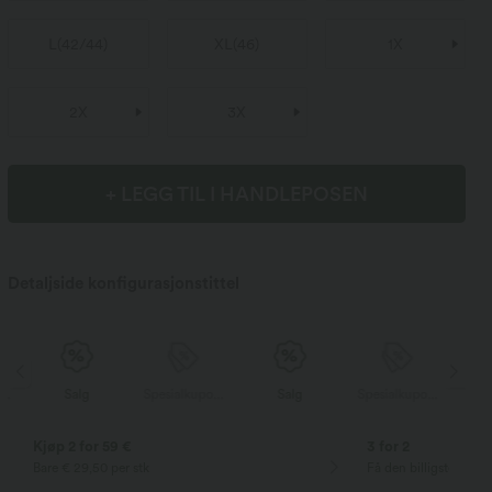
L
(
42/44
)
XL
(
46
)
1X
2X
3X
+ LEGG TIL I HANDLEPOSEN
Detaljside konfigurasjonstittel
Spesialkupong
Salg
Spesialkupong
Salg
Spesialkupong
Kjøp 2 for 59 €
3 for 2
Bare € 29,50 per stk
Få den billigste vare