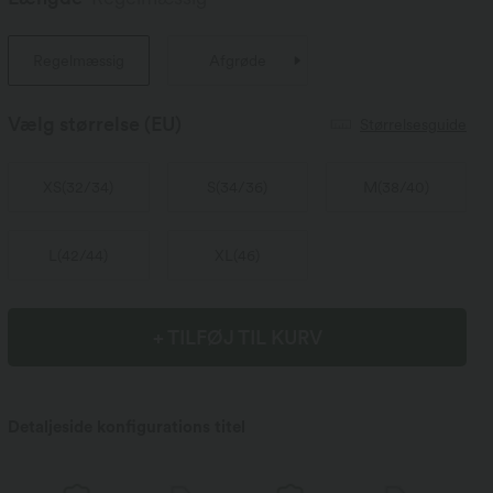
Regelmæssig
Afgrøde
Vælg størrelse
(EU)
Størrelsesguide
XS
(
32/34
)
S
(
34/36
)
M
(
38/40
)
L
(
42/44
)
XL
(
46
)
+ TILFØJ TIL KURV
Detaljeside konfigurations titel