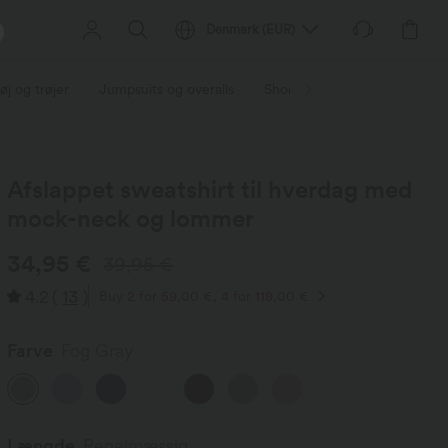
Denmark
(
EUR
)
øj og trøjer
Jumpsuits og overalls
Shorts
Nederdele
Pl
Afslappet sweatshirt til hverdag med
mock-neck og lommer
34,95 €
39,95 €
4.2
(
13
)
Buy 2 for 59,00 €, 4 for 118,00 €
Farve
Fog Gray
Længde
Regelmæssig