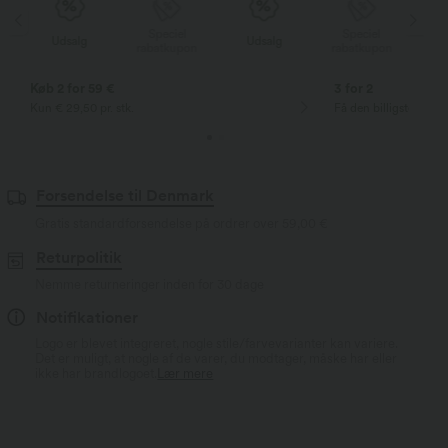
Speciel
Speciel
Udsalg
Udsalg
n
rabatkupon
rabatkupon
Køb 2 for 59 €
3 for 2
Kun € 29,50 pr. stk.
Få den billigste vare
Forsendelse til Denmark
Gratis standardforsendelse på ordrer over
59,00 €
Returpolitik
Nemme returneringer inden for 30 dage
Notifikationer
Logo er blevet integreret, nogle stile/farvevarianter kan variere.
Det er muligt, at nogle af de varer, du modtager, måske har eller
ikke har brandlogoet.
Lær mere