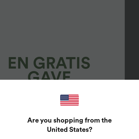
EN GRATIS
GAVE
100%
GARANTEREDE
Are you shopping from the
United States
?
PRÆMIER!