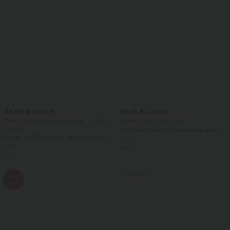
44,95 €
29,95 €
59,95 €
44,95 €
Pērkot 2, saņemiet 10% atlaidi, 3 - 20%
Pērkot 2, cena ir 49,00 €
atlaidi
DayStretch ikdienas bikses ar augstu
Halara Flex™ džinsi ar zemu jostasvietu,
vidukli, cilindrisku kāju daļu un kabatām
kabatām ar rāvējslēdzēju un cilindrisku
kājas siluetu ikdienai
Pārdošana
Pārdošana
-42%