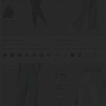
34,95 €
29,95 €
39,95 €
35,95 €
Pērkot 2, saņemiet 1 bez maksas
Pērkot 2, cena ir 49,00 €
Halara UltraSculpt™ treniņu legingi ar
Halara Flex™ darba bikses ar augstu
augstu jostasvietu, formējoši, ar kabatu,
jostasvietu, kabatām, plašām kājām un
+13
ar savelkošu aizmuguri (paceļ
vafeļu tekstūru
sēžamvietu) un vēdera kontroli
Pārdošana
Pārdošana