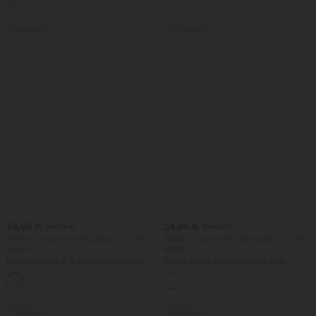
Pārdošana
Pārdošana
34,95 €
24,95 €
54,95 €
34,95 €
Pērkot 2, saņemiet 10% atlaidi, 3 - 20%
Pērkot 2, saņemiet 10% atlaidi, 3 - 20%
atlaidi
atlaidi
Kombinezons ar V-veida izgriezumu,
Jogas sporta tops ar apaļu kakla
bez piedurknēm un kabatām ar krokām
izgriezumu, garām piedurknēm un
+7
— Easy Peezy
savāktām krokām - UPF50+
Pārdošana
Pārdošana