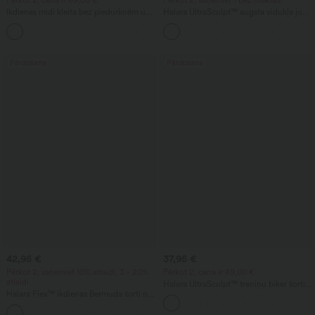
Pērkot 2, cena ir 69,00 €
Pērkot 2, saņemiet 1 bez maksas
Ikdienas midi kleita bez piedurknēm un
Halara UltraSculpt™ augsta vidukļa joga
ar atklātu muguru, ar krustotu
legingi, formējoši, ar vēdera kontroli un
izgriezumu un plūstošu siluetu, ar
kabatu, ar izplatu apakšdaļu (bootcut)
kabatām.
Pārdošana
Pārdošana
42,95 €
37,95 €
Pērkot 2, saņemiet 10% atlaidi, 3 - 20%
Pērkot 2, cena ir 49,00 €
atlaidi
Halara UltraSculpt™ treniņu biker šorti
Halara Flex™ ikdienas Bermuda šorti no
ar augstu vidukli, vēdera kontroli,
izmazgāta džinsa ar augstu jostasvietu,
formējoši un ar kabatu, 9''
kabatām un uzlocītu apmali