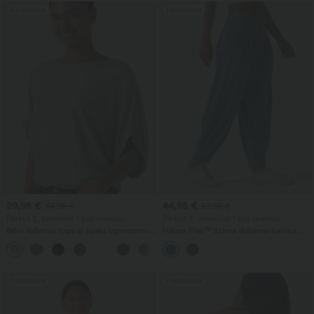
Pārdošana
Pārdošana
29,95 €
44,95 €
34,95 €
59,95 €
Pērkot 2, saņemiet 1 bez maksas
Pērkot 2, saņemiet 1 bez maksas
Brīvs ikdienas tops ar apaļu izgriezumu
Halara Flex™ džinsa ikdienas balona
un platām 'batwing' piedurknēm
silueta džogeri ar vidēju jostasvietu un
+1
kabatām
Pārdošana
Pārdošana