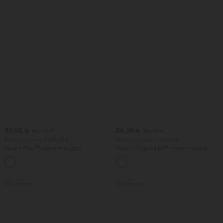
39,95 €
34,95 €
49,95 €
39,95 €
Pērkot 2, cena ir 69,00 €
Pērkot 2, cena ir 59,00 €
Halara Flex™ džinsi ar augstu
Halara UltraSculpt™ treniņu tops ar
jostasvietu, kabatām, brīvu siluetu un
apaļu kakla izgriezumu un izliekto
+2
platām kājām, ar mazgātu ikdienas
apmali
izskatu
Pārdošana
Pārdošana