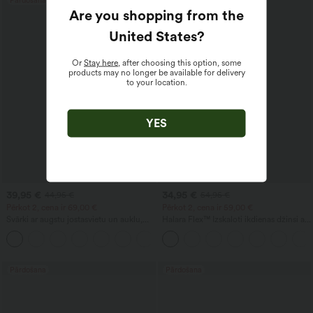
Are you shopping from the
United States
?
Or
Stay here
, after choosing this option, some
products may no longer be available for delivery
to your location.
YES
39,95 €
34,95 €
44,95 €
54,95 €
Pērkot 2, cena ir 69,00 €
Pērkot 2, cena ir 59,00 €
Svārki ar augstu jostasvietu un auklu,
Halara Flex™ Izskaloti ikdienas džinsi ar
kontrastējošu tīklojumu, 2 vienā ar
augstu jostasvietu un krustojošām
+15
kabatu, viegli plūstoši midi ar izplešanos
kabatām
ikdienai
Pārdošana
Pārdošana