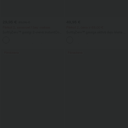
29,95 €
49,95 €
39,95 €
Pērkot 2, saņemiet 1 bez maksas
Pērkot 2, cena ir 69,00 €
SoftlyZero™ gaisīgi 2‑vienā InstantCool
SoftlyZero™ gaisīga aktīvā deju kleita ar
jogas šorti ar ļoti augstu vidukli, 5'' ar
atvērtu muguru, savīts izplešanās siluets,
+20
kabatām — ar pagarinātu garumu
zema atbalsta — garāks garums — Easy
Peezy Edition — A-D Cups
Pārdošana
Pārdošana