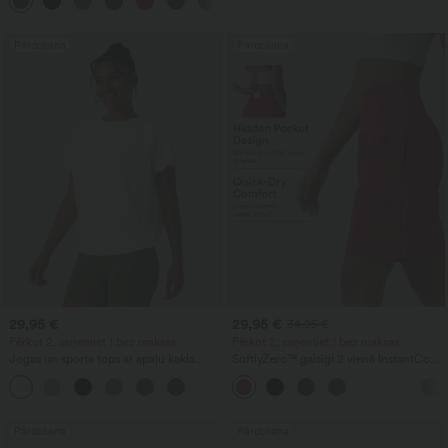
ar atvēsinošu pieskārienu, ar kabatām -
UPF40+
Pārdošana
Pārdošana
29,95 €
29,95 €
34,95 €
Pērkot 2, saņemiet 1 bez maksas
Pērkot 2, saņemiet 1 bez maksas
Jogas un sporta tops ar apaļu kakla
SoftlyZero™ gaisīgi 2 vienā InstantCool
izgriezumu, īsām piedurknēm,
jogas šorti, ar ļoti augstu vidukli, 9" ar
+11
krokojumu, atvēsinošu pieskārienu,
kabatām
UPF50+
Pārdošana
Pārdošana