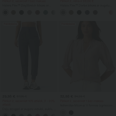
Pērkot 2, saņemiet 1 bez maksas
Pērkot 2, cena ir 59,00 €
Halara Flex™ DayStretch bikses ar
Halara Flex™ Darba bikses ar augstu
vidēju jostas vietu, sānu kabatu ar
jostasvietu, aizmugures kabatu un
+12
rāvējslēdzēju un izplestu piegriezumu,
nedaudz izplestām kājām
piemērotas darbam
Pārdošana
Pārdošana
29,95 €
32,95 €
37,95 €
34,95 €
Pērkot 2, saņemiet 10% atlaidi, 3 - 20%
Pērkot 2, saņemiet 1 bez maksas
atlaidi
Ikdienišķa blūze ar V formas izgriezumu
Deju džogeri ar augstu vidukli, auklu, ar
un īsām uzpūstām piedurknēm
krokojumu, šauri pieguloši, ātri žūstoši,