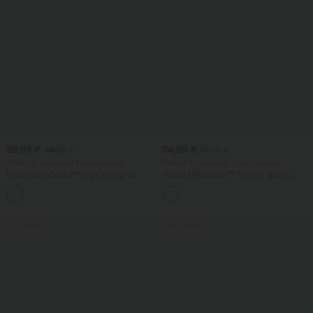
39,95 €
34,95 €
44,95 €
37,95 €
Pērkot 2, saņemiet 1 bez maksas
Pērkot 2, saņemiet 1 bez maksas
Halara UltraSculpt™ joga legingi ar
Halara Ultrasculpt™ Treniņu sporta
augstu jostasvietu, ar savilkumu
krūšturis ar vidēju atbalstu, bez
sēžamvietas pacelšanai, ar vēdera
aizmugures, ar regulējamu sprādzi un
formēšanu, ar paplašinātām kāju galām
iebūvētu krūštura atbalstu
un kabatām
Pārdošana
Pārdošana