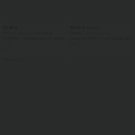
39,95 €
34,95 €
39,95 €
Pērkot 2, saņemiet 1 bez maksas
Pērkot 2, cena ir 59,00 €
DayStretch vaļīgi bermudu šorti darbam
Ikdienišķas bikses ar augstu jostas vietu,
ar augstu vidukli, 7'' ar kabatām
aukliņu un platām kājām, no lina
+4
maisījuma, ar kabatām
Pārdošana