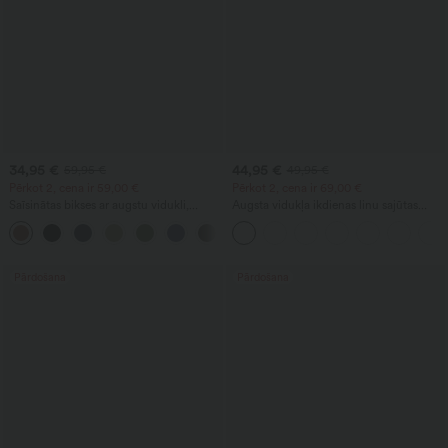
34,95 €
44,95 €
59,95 €
49,95 €
Pērkot 2, cena ir 59,00 €
Pērkot 2, cena ir 69,00 €
Saīsinātas bikses ar augstu vidukli,
Augsta vidukļa ikdienas linu sajūtas
kabatu ar rāvējslēdzēju un lina faktūru
bikses ar taisnām kājām un kabatām
+7
Pārdošana
Pārdošana