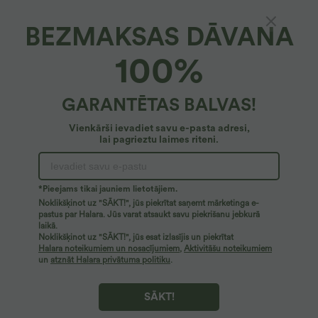
BEZMAKSAS DĀVANA
100%
GARANTĒTAS BALVAS!
Vienkārši ievadiet savu e-pasta adresi,
lai pagrieztu laimes riteni.
Ups!
Mēs nevaram atrast meklēto lapu.
*Pieejams tikai jauniem lietotājiem.
Noklikšķinot uz "SĀKT!", jūs piekrītat saņemt mārketinga e-
pastus par Halara. Jūs varat atsaukt savu piekrišanu jebkurā
laikā.
Pirkt vairāk
Noklikšķinot uz "SĀKT!", jūs esat izlasījis un piekrītat
Halara noteikumiem un nosacījumiem
,
Aktivitāšu noteikumiem
un
atznāt Halara privātuma politiku
.
SĀKT!