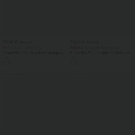
39,95 €
39,95 €
44,95 €
49,95 €
Pērkot 2, cena ir 69,00 €
Pērkot 2, saņemiet 1 bez maksas
Halara Flex™ Bootcut džinsi ar augstu
Halara Flex™ krustveida stila džinsi ar
vidukli, kabatām un mazgātu izskatu
augstu vidukli, vēdera formēšanu,
+5
ikdienai
ikdienas taisnu piegriezumu un kabatām
Pārdošana
Pārdošana