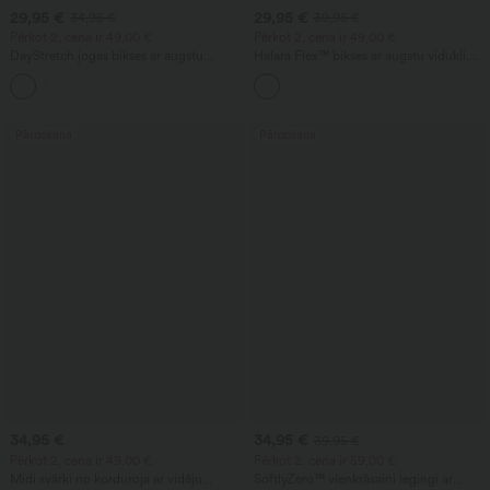
29,95 €
29,95 €
34,95 €
39,95 €
Pērkot 2, cena ir 49,00 €
Pērkot 2, cena ir 49,00 €
DayStretch jogas bikses ar augstu
Halara Flex™ bikses ar augstu vidukli,
jostasvietu, vēdera kontroli, platu vaļīgu
ķermeņa kontūru veidojošas, viduku
+6
kāju piegriezumu un kabatām
slaidojošas, ar kabatām, ar plašām
kājām, no mikro vafeļu auduma,
piemērotas darbam
Pārdošana
Pārdošana
34,95 €
34,95 €
39,95 €
Pērkot 2, cena ir 49,00 €
Pērkot 2, cena ir 59,00 €
Midi svārki no korduroja ar vidēju
SoftlyZero™ vienkrāsaini legingi ar