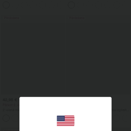
jostasvietu un priekšējo sānu kabatu ar
krustojošu jostas daļu un kabatu
+1
atloku, ikdienai
Pārdošana
Pārdošana
42,95 €
39,95 €
44,95 €
54,95 €
Pērkot 2, cena ir 59,00 €
Pērkot 2, cena ir 59,00 €
2-vienā midi svārki ar augstu jostasvietu,
Halara Flex™ DayStretch darba izplestās
ar vēdera formēšanas efektu, krokojumu,
bikses ar augstu jostasvietu un kabatām
izliektu apmali, no fliisa un PU, ikdienai
Pārdošana
Pārdošana