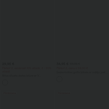
29,95 €
34,95 €
49,95 €
Pērkot 2, saņemiet 10% atlaidi, 3 - 20%
Pērkot 2, cena ir 59,00 €
atlaidi
Sašaurinātas golfa bikses ar vidēju jostas
Brīva silueta darba blūze ar V
līniju, aukliņu jostasvietā, izliektu
izgriezumu un īsām piedurknēm, ar
apakšmalu, ātri žūstošas, ar kabatām —
+1
pretgrumbu efektu
UPF40+
Pārdošana
Pārdošana