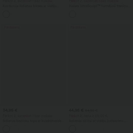
Pērkot 2, saņemiet 1 bez maksas
Pērkot 2, saņemiet 1 bez maksas
Korduroja ikdienas bikses ar vidēju
Halara UltraSculpt™ formējoši treniņu
vidukli un kabatu ar rāvējslēdzēju
biker šorti ar augstu jostasvietu, vēdera
+7
kontroli un kabatu, 7''
Pārdošana
Pārdošana
34,95 €
44,95 €
54,95 €
Pērkot 2, saņemiet 1 bez maksas
Pērkot 2, cena ir 69,00 €
Ikdienas bezroku tops ar kvadrātveida
Ikdienas džinsi ar vidēju jostasvietu,
izgriezumu un iebūvētu krūšturi, krūšu
auklu un kabatām
kausu izmēri B-E