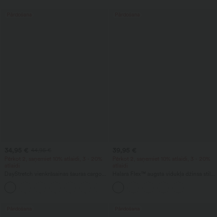
Pārdošana
Pārdošana
34,95 €
39,95 €
44,95 €
Pērkot 2, saņemiet 10% atlaidi, 3 - 20%
Pērkot 2, saņemiet 10% atlaidi, 3 - 20%
atlaidi
atlaidi
DayStretch vienkrāsainas šauras cargo
Halara Flex™ augsta vidukļa džinsa stila
bikses ar augstu jostasvietu un kabatām
ikdienas legingi ar vēdera formējošu
+10
ar rāvējslēdzējiem
efektu un kabatām
Pārdošana
Pārdošana