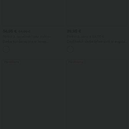
34,95 €
39,95 €
54,95 €
Pērkot 2, saņemiet 1 bez maksas
Pērkot 2, cena ir 59,00 €
Darba kombinezons ar laivas
DayStretch darba brīvie šorti ar augstu
izgriezumu, bez piedurknēm, ar saitēm
jostasvietu, 4'', ar kabatām
+8
sānos, ar vēsinošu pieskārienu, svītrains,
ar kabatām — Easy Peezy izdevums
Pārdošana
Pārdošana