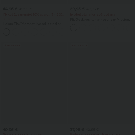
44,95 €
29,95 €
49,95 €
49,95 €
Pērkot 2, saņemiet 10% atlaidi, 3 - 20%
Ierobežota laika izpārdošana
atlaidi
Plisēts darba kombinezons ar V-veida
Halara Flex™ drapēti lyocell džinsi ar
izgriezumu, īsām piedurknēm,
vidēju jostasvietu, mazgāti, ikdienišķi, ar
krustenisku sasienājumu un kabatām -
platu un vaļīgu kāju piegriezumu, ar
Easy Peezy
kabatām
Pārdošana
Pārdošana
49,95 €
37,95 €
42,95 €