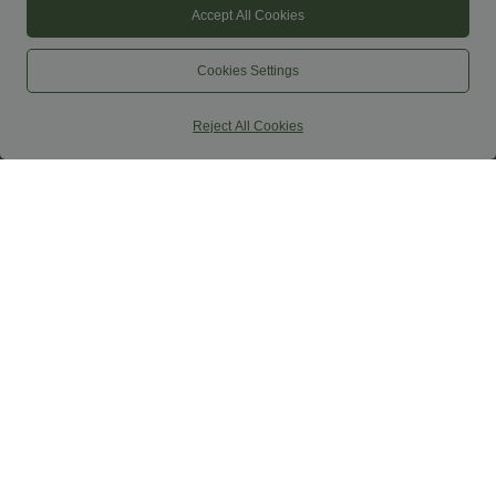
Accept All Cookies
Cookies Settings
Reject All Cookies
44,95 €
34,95 €
Halara Flex™ džinsa bermudu šorti ar
Pērkot 2, cena ir 49,00 €
krustotu priekšpusi, augstu jostasvietu,
Augsta vidukļa, vēderu formējoša,
vēdera formējošu efektu, brīvs ikdienas
savilkta prigludoša 2‑in‑1 PU flīsa mini
siluets, ar kabatām
ballīšu svārki ar izliekto apmali — garāks
garums
Pārdošana
Pārdošana