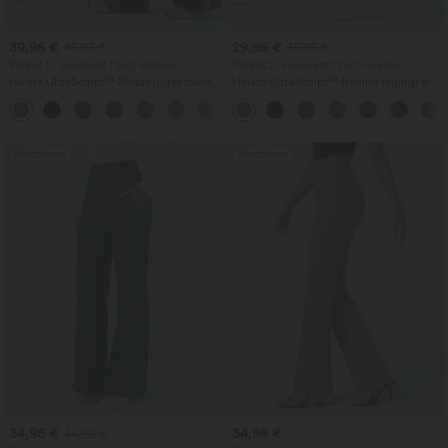
39,95 €
29,95 €
49,95 €
39,95 €
Pērkot 2, saņemiet 1 bez maksas
Pērkot 2, saņemiet 1 bez maksas
Halara UltraSculpt™ Plašas jogas bikses
Halara UltraSculpt™ treniņu legingi ar
ar augstu jostasvietu, vēdera kontroli,
augstu vidukli, vēdera kontroles un
krāsu bloku svītrām un kabatām
formējošu efektu, ar kabatām
Pārdošana
Pārdošana
34,95 €
34,95 €
44,95 €