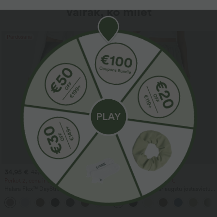
Vairāk, ko mīlēt
Pārdošana
Pārdošana
34,95 €
29,95 €
42,95 €
39,95 €
Pērkot 2, cena ir 59,00 €
Pērkot 2, cena ir 49,00 €
Halara Flex™ DayStretch darba bikses ar
Ikdienišķas bikses ar augstu jostasvietu,
augstu vidukli, taisnām kājām un
auklu un kabatām, ar platu brīvu kāju
+24
kabatām
piegriezumu, ar lina sajūtu