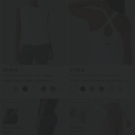
29,95 €
27,95 €
Pērkot 2, saņemiet 1 bez maksas
Pērkot 2, saņemiet 1 bez maksas
Jogas tops ar apaļu izgriezumu,
Jogas tops ar U veida izgriezumu un
krokojumiem un vēsinošu pieskārienu
izliektu apmali, InstantCool, UPF50+
+16
— UPF50+
Pārdošana
Pārdošana