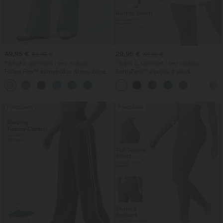
49,95 €
29,95 €
59,95 €
39,95 €
Pērkot 2, saņemiet 1 bez maksas
Pērkot 2, saņemiet 1 bez maksas
Halara Flex™ asimetriskas džinsu bikses
SoftlyZero™ elpojoši 2 vienā
ar zemu jostasvietu, kabatām ar
InstantCool jogas šorti ar ļoti augstu
+5
rāvējslēdzējiem, baggy piegriezuma ar
vidukli, 7" garumā, ar kabatām
platas kājas un izmazgātu efektu –
ikdienai.
Pārdošana
Pārdošana