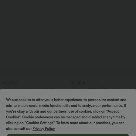
32,95 €
39,95 €
Pērkot 2, saņemiet 1 bez maksas
Pērkot 2, saņemiet 1 bez maksas
SoftlyZero™ Gaisīgi bermudu šorti jogai
Pieguļoša midi ikdienas kleita ar
ar augstu jostasvietu, kabatām un
krokojumu un auklām
We use cookies to offer you a better experience, to personalize content and
+16
InstantCool
ads, to enable social media functionality and to analyze our performance. If
you're okay with our and our partners’ use of cookies, click on “Accept
Pārdošana
Cookies”. Cookie preferences can be managed and disabled at any time by
clicking on “Cookies Settings”. To learn more about our practices, you can
also consult our
Privacy Policy