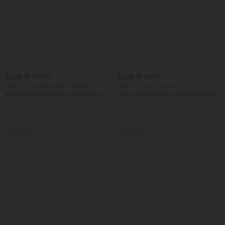
34,95 €
34,95 €
37,95 €
42,95 €
Pērkot 2, saņemiet 1 bez maksas
Pērkot 2, cena ir 59,00 €
Ikdienas topiņš ar apaļu izgriezumu un
Viena pleca garroku jogas sporta tops ar
iebūvētu krūšturi — piemērots B–E
īkšķa atveri, izliektu apmali (augsts
kausiņiem
priekšā, zems aizmugurē), ātri žūstošs,
ar iebūvētu krūšturi
Pārdošana
Pārdošana