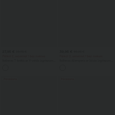
27,95 €
39,95 €
29,95 €
49,95 €
Pērkot 2, saņemiet 1 bez maksas
Pērkot 2, saņemiet 1 bez maksas
Ikdienas T-krekls ar V-veida izgriezumu
Ikdienas džemperis ar laivas izgriezumu
un īsām piedurknēm
un platām piedurknēm
+9
Pārdošana
Pārdošana