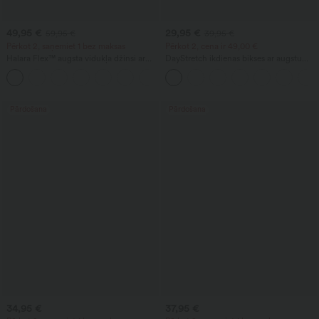
49,95 €
29,95 €
59,95 €
39,95 €
Pērkot 2, saņemiet 1 bez maksas
Pērkot 2, cena ir 49,00 €
Halara Flex™ augsta vidukļa džinsi ar
DayStretch ikdienas bikses ar augstu
vēdera formēšanas efektu, platas kājas,
jostasvietu, taisnām kājām un kabatām
ikdienišķi, ar kabatām
Pārdošana
Pārdošana
34,95 €
37,95 €