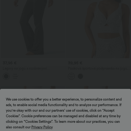
37,95 €
39,95 €
Legíny na jogu s rozšírenými
Pásiková športová podprsenka na jogu s
nohavicami, vysokým pásom do tvaru V,
push-up efektom, s nevymeniteľnou
s kontrastným čipkovým pruhom a
vložkou a nízkou podporou
vreckami
We use cookies to offer you a better experience, to personalize content and
ads, to enable social media functionality and to analyze our performance. If
you're okay with our and our partners’ use of cookies, click on “Accept
Cookies”. Cookie preferences can be managed and disabled at any time by
clicking on “Cookies Settings”. To learn more about our practices, you can
also consult our
Privacy Policy