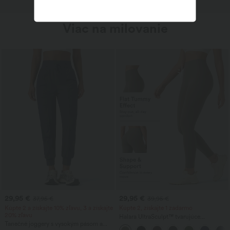
Viac na milovanie
29,95 €
29,95 €
37,95 €
39,95 €
Kúpte 2 a získajte 10% zľavu, 3 a získajte
Kúpte 2, získajte 1 zadarmo
20% zľavu
Halara UltraSculpt™ tvarujúce
Tanečné joggery s vysokým pásom a
tréningové legíny s vysokým pásom, so