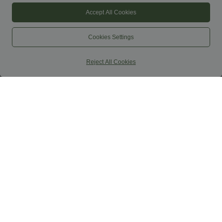
Accept All Cookies
Cookies Settings
Reject All Cookies
39,95 €
39,95 €
59,95 €
Kúpte 2 za 59,00 €
Kúpte 2, získajte 1 zadarmo
Skrátené nohavice s vysokým pásom,
Pohodlné joggery stredného pásu s
vreckom na zips a ľanovým vzhľadom
vreckami
+7