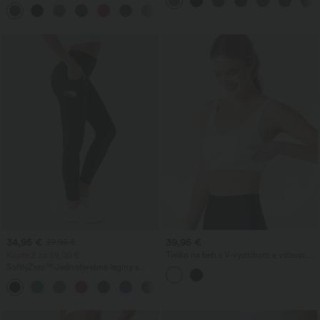
šnúrkou, nariasením, zúženým strihom,
sťahovacím efektom na brucho a s
rýchloschnúce, chladivé na dotyk, s
vreckom
vreckami — UPF40+
34,95 €
39,95 €
39,95 €
Kúpte 2 za 59,00 €
Tielko na beh s V-výstrihom a vstavanou
podprsenkou - predĺžená dĺžka
SoftlyZero™ Jednofarebné legíny s
vysokým pásom a dvoma vreckami -
UPF50+