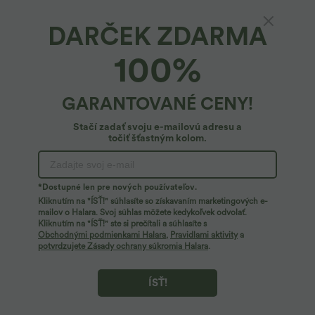
DARČEK ZDARMA
Cestovné džoggery s vysokým pásom, so
100%
šnúrkou, zúženým strihom, bočnými vreckami
a zipsom
54,95 €
GARANTOVANÉ CENY!
Stačí zadať svoju e-mailovú adresu a
točiť šťastným kolom.
*Dostupné len pre nových používateľov.
Kliknutím na "ÍSŤ!" súhlasíte so získavaním marketingových e-
mailov o Halara. Svoj súhlas môžete kedykoľvek odvolať.
Kliknutím na "ÍSŤ!" ste si prečítali a súhlasíte s
Obchodnými podmienkami Halara
,
Pravidlami aktivity
a
potvrdzujete Zásady ochrany súkromia Halara
.
ÍSŤ!