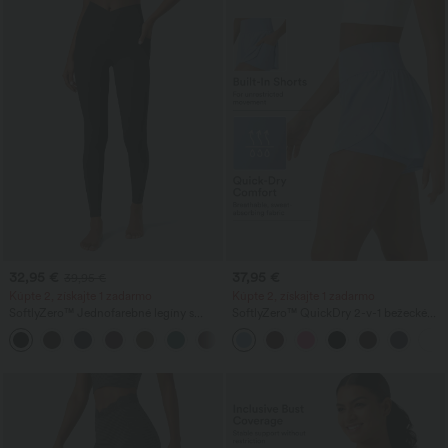
32,95 €
37,95 €
39,95 €
Kúpte 2, získajte 1 zadarmo
Kúpte 2, získajte 1 zadarmo
SoftlyZero™ Jednofarebné legíny s
SoftlyZero™ QuickDry 2-v-1 bežecké
prekrytým vreckom-UPF50+
šortky 3'' s vreckami — vysoký pás,
+16
tvarovanie brucha (tummy control),
rýchloschnúce, reflexné bodky, skrížený
lem