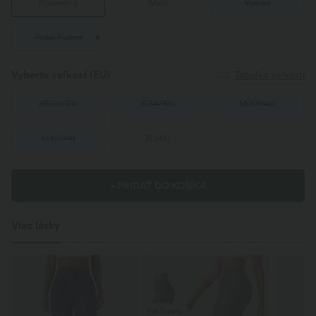
Pravidelný
Malá
Vysoký
Pedal Pusher
Vyberte veľkosť
(EU)
Tabuľka veľkostí
XS
(
32/34
)
S
(
34/36
)
M
(
38/40
)
L
(
42/44
)
XL
(
46
)
+ PRIDAŤ DO KOŠÍKA
Viac lásky