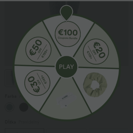
Farba
Arctic
Dĺžka
Pravidelný