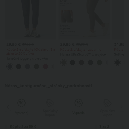
29,95 €
29,95 €
34,95 €
37,95 €
39,95 €
Kúpte 2 a získajte 10% zľavu, 3 a
Kúpte 2, získajte 1 zadarmo
Kúpte 2 z
získajte 20% zľavu
Halara UltraSculpt™ tvarujúce
SoftlyZe
Tanečné joggery s vysokým
tréningové legíny s vysokým
legíny s 
pásom a šnúrkou, nariasením,
pásom, so sťahovacím efektom
dvoma vr
zúženým strihom,
na brucho a s vreckom
rýchloschnúce, chladivé na
dotyk, s vreckami — UPF40+
Názov_konfiguračnej_stránky_podrobností
y
Špeciálny
Špeciálny
Výpredaj
Výpredaj
kupón
kupón
Kúpte 2 za 59 €
3 za 2