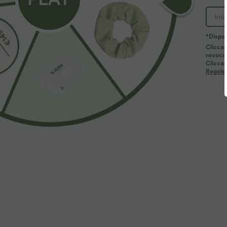
PRODUCT ID: 02869772
*Dispon
Cliccan
revocar
Caratteristiche del Prodotto
Cliccan
Regole d
Per: attività informali.
Caratteristiche:
Design a vita alta che offre supporto & comfort, senza
Cordoncino regolabile per una vestibilità personaliz
Dotato di due tasche laterali per riporre l'essenziale
Realizzato con tessuto elasticizzato bidirezionale.
Tessuto e cura