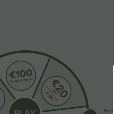
Più da amare
Buy 2 Get 10% OFF, 3 Get 20% OFF
34,95 €
29,95 €
2
39,95 €
39,95 €
Acquista 2 per 59,00 €
Acquista 2, ricevi 1 gratis
A
Pantaloni casual a vita alta
SoftlyZero™ Airy Pantaloncini
P
con coulisse, gamba larga, in
da yoga 2-in-1 InstantCool a
c
+9
+27
misto lino, con tasche
vita super alta, 7" con tasche
l
c
Inseri