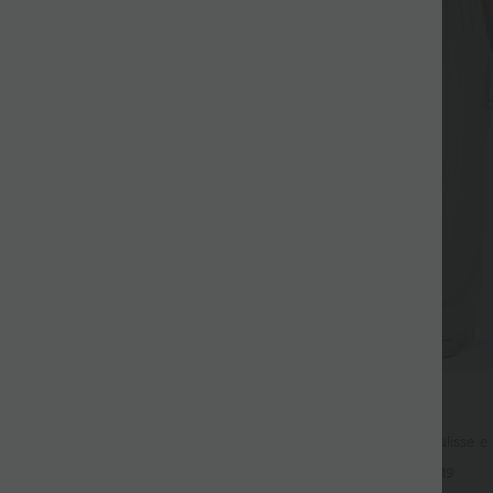
29,95 €
 €
39,95 €
vi 1 gratis
Acquista 2 per 49,00 €
y Pantaloncini da yoga 2-in-1
Pantaloni a vita alta con coulisse 
ita super alta, 7" con tasche
larga, vestibilità ampia e casual con
+27
+19