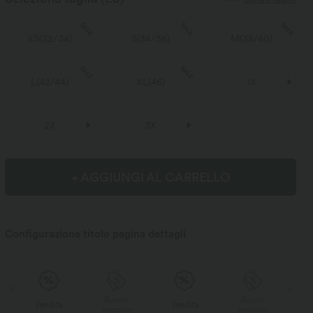
SALE
SALE
SALE
XS
(
32/34
)
S
(
34/36
)
M
(
38/40
)
SALE
SALE
L
(
42/44
)
XL
(
46
)
1X
2X
3X
+ AGGIUNGI AL CARRELLO
Configurazione titolo pagina dettagli
Buono
Buono
Vendita
Vendita
speciale
speciale