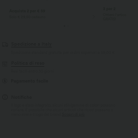
3 per 2
Acquista 2 per € 59
Ottieni l'articolo pi
Solo € 29,50 cadauno
GRATIS!
Spedizione a Italy
Spedizione standard gratuita per ordini superiori a
59,00 €
Politica di reso
Resi facili entro 30 giorni
Pagamento facile
Notifiche
Il logo è stato integrato, alcuni stili/gamme di colori possono
variare. È possibile che alcuni articoli che ricevi possano o
meno avere il logo del brand.
Scopri di più