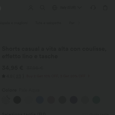
Italy
(
EUR
)
ispalla e maglioni
Tute e salopette
Pantaloncini corti
Gonn
Shorts casual a vita alta con coulisse,
effetto lino e tasche
34,95 €
37,95 €
4.8
(
23
)
Buy 2 Get 10% OFF, 3 Get 20% OFF
Colore
Pale Aqua
Saldi
Seleziona taglia
(EU)
Guida taglie