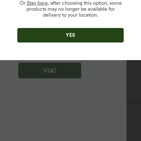
Or
Stay here
, after choosing this option, some
products may no longer be available for
delivery to your location.
ibile solo per nuovi utenti.
do "VIA!", accetti di ricevere email di marketing su Halara. Puoi
e il tuo consenso in qualsiasi momento.
YES
do "VIA!", hai letto e accetti i
Termini e condizioni di Halara
,
ell'attività
e
riconosci l'informativa sulla privacy di Halara
.
VIA!
 rinunciare allo stile.
zata.
, come carte di credito o altri piccoli oggetti quando sei in movim