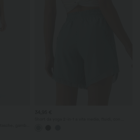
34,95 €
Short da yoga 2-in-1 a vita media, fluidi, con
coulisse e inserti in mesh a contrasto, 7''
e tasche, gamba
 effetto lino.