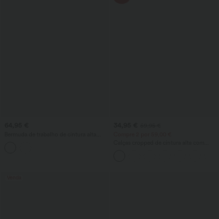
64,95 €
34,95 €
59,95 €
Bermuda de trabalho de cintura alta
Compre 2 por 59,00 €
com bolsos
Calças cropped de cintura alta com
bolso com zíper em tecido com toque
de linho
Venda