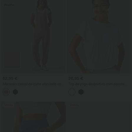
52,95 €
26,95 €
Macacão casual de corte afunilado com
Top de yoga desportivo com decote
decote quadrado, tecido waffle e bolsos
redondo e mangas curtas, InstantCool,
de secagem rápida
Venda
Venda