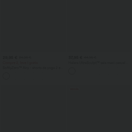
29,95 €
37,95 €
34,95 €
44,95 €
Compre 2, leve 1 grátis
Halara UltraSculpt™ saia maxi casual
com estampa de onça, cintura alta e
SoftlyZero™ Airy - shorts de yoga 2 em 1
fenda
InstantCool, cintura super alta, 9" com
+10
bolsos
Venda