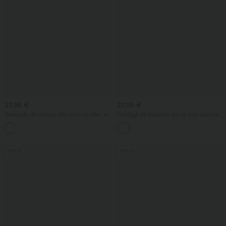
27,95 €
27,95 €
Bermuda de cintura alta com cordão, em
Cardigã de trabalho em lã com decote
xadrez vichy (gingham), estilo resort
redondo e mangas compridas
folgado, com bolsos.
Venda
Venda