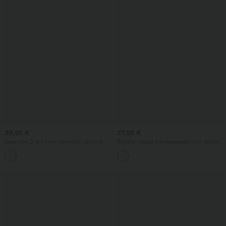
39,95 €
27,95 €
Saia mini 2 em 1 em camurça, cintura
Regata casual transpassada com decote
alta, modeladora da barriga, franzida,
em V e franzidos
bodycon com barra curva —
comprimento mais longo