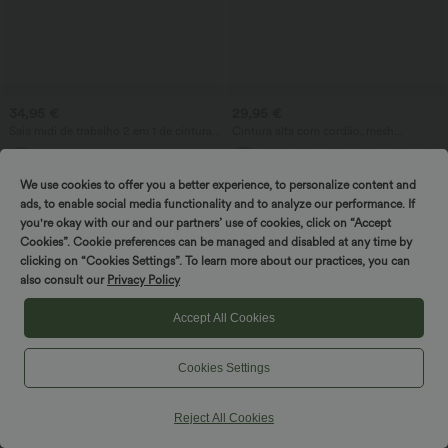
34,95 €
29,95 €
Saia midi de trabalho 2 em 1 de cintura
Cintura alta com cordão, mesh
alta, com bainha tulipa e padrão pied-
contrastante, 2 em 1 com bolso,
de-poule
minissaia evasê fluida, casual –
comprimento mais longo
We use cookies to offer you a better experience, to personalize content and
ads, to enable social media functionality and to analyze our performance. If
you're okay with our and our partners’ use of cookies, click on “Accept
Cookies”. Cookie preferences can be managed and disabled at any time by
clicking on “Cookies Settings”. To learn more about our practices, you can
also consult our
Privacy Policy
Accept All Cookies
Cookies Settings
Reject All Cookies