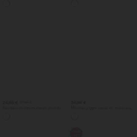
com stretch e bolsos
24,95 €
34,95 €
27,95 €
Saia lápis de cintura alta em pied-de-
Macacão jogger casual em tecido waffle
poule xadrez, para trabalho
com bolsos
Venda
-42%