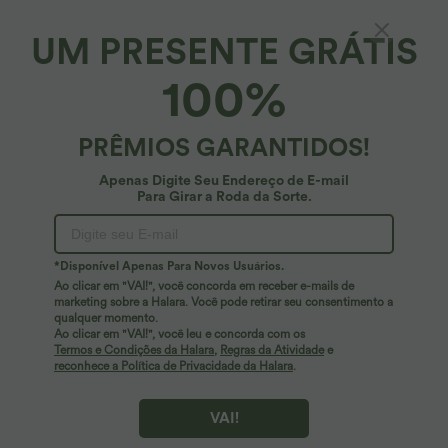
UM PRESENTE GRÁTIS
Shorts casuais de cintura alta, com cordão,
100%
toque de linho e bolsos
4.8
(
23
)
PRÊMIOS GARANTIDOS!
34,95 €
37,95 €
Buy 2 Get 10% OFF, 3 Get 20% OFF
Apenas Digite Seu Endereço de E-mail
Para Girar a Roda da Sorte.
*Disponível Apenas Para Novos Usuários.
Ao clicar em "VAI!", você concorda em receber e-mails de
marketing sobre a Halara. Você pode retirar seu consentimento a
qualquer momento.
Ao clicar em "VAI!", você leu e concorda com os
Termos e Condições da Halara
,
Regras da Atividade
e
reconhece a Política de Privacidade da Halara
.
VAI!