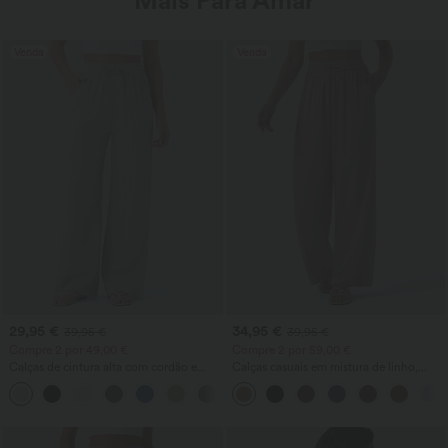
Mais Para Amar
Venda
Venda
29,95 €
34,95 €
39,95 €
39,95 €
Compre 2 por 49,00 €
Compre 2 por 59,00 €
Calças de cintura alta com cordão e
Calças casuais em mistura de linho,
bolsos, perna larga, modelagem baggy
cintura alta, perna larga, com cordão e
+15
casual, com toque de linho
bolsos