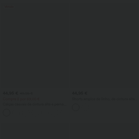
Venda
44,95 €
44,95 €
49,95 €
Compre 2 por 69,00 €
Shorts amplos de linho, de cintura alta,
com cordão, listras e bolsos
Calças casuais de cintura alta e perna
reta, com toque de linho e bolsos
+4