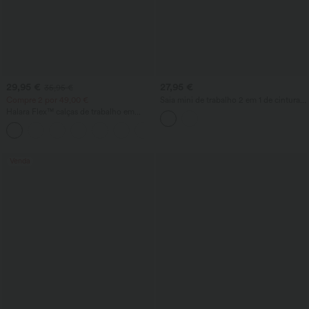
29,95 €
27,95 €
35,95 €
Compre 2 por 49,00 €
Saia mini de trabalho 2 em 1 de cintura
alta com padrão pied-de-poule -
Halara Flex™ calças de trabalho em
comprimento mais longo
waffle, de cintura alta, com bolsos e
+19
perna larga
Venda