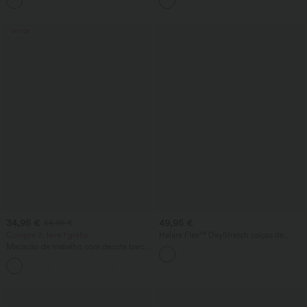
+3
largas, fluidas e de estilo casual e
folgadas
Venda
34,95 €
49,95 €
54,95 €
Compre 2, leve 1 grátis
Halara Flex™ DayStretch calças de
trabalho de cintura alta com bolsos,
Macacão de trabalho com decote barco,
comprimento ao tornozelo e corte
sem mangas, amarração lateral, toque
afunilado
+8
refrescante Cool-Touch, listrado e com
bolsos – Edição Easy Peezy