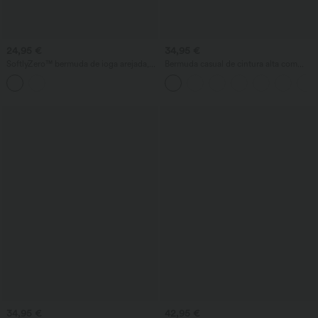
24,95 €
34,95 €
SoftlyZero™ bermuda de ioga arejada,
Bermuda casual de cintura alta com
com cintura alta, cordão, toque fresco e
bolsos e perna larga, com toque de
bolsos - UPF 50+
linho.
34,95 €
42,95 €