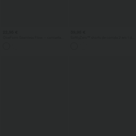
22,95 €
39,95 €
OneForm Seamless Flow – camiseta
SoftlyZero™ shorts de corrida 2 em 1 de
cropped casual sem costura, com
secagem rápida, cintura alta, com efeito
decote redondo e mangas curtas
modelador na barriga, pontos refletores,
bainha cruzada, 9'' com bolsos