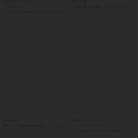
34,95 €
47,95 €
44,95 €
Compre 2 por 59,00 €
Suéter de trabalho de manga longa com
decote redondo em mistura de lã
Halara UltraSculpt™ calças de yoga de
cintura alta com controlo abdominal,
perna reta e bolsos
Venda
34,95 €
44,95 €
54,95 €
Shorts de yoga com cintura média, 2 em
Compre 2 por 69,00 €
1, com cordão, malha contrastante e
Jeans casuais de cintura média com
corte fluido, 7''
cordão e bolsos