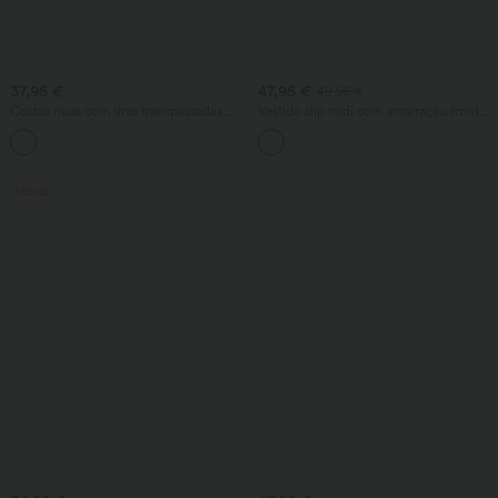
37,95 €
47,95 €
49,95 €
Costas nuas com tiras transpassadas,
Vestido slip midi com amarração frontal,
decote quadrado, sem mangas,
recorte, toque de linho e bolsos
franzido, com sutiã embutido,
comprimento midi, estilo resort, fluido,
vestido estilo camponesa
Venda