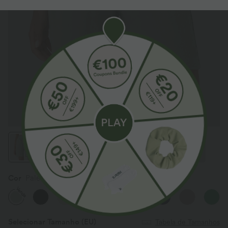
Cor
Pale Aqua
Venda
Selecionar Tamanho
(EU)
Tabela de Tamanhos