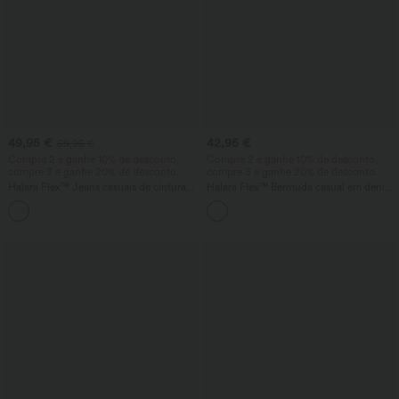
49,95 €
42,95 €
59,95 €
Compre 2 e ganhe 10% de desconto,
Compre 2 e ganhe 10% de desconto,
compre 3 e ganhe 20% de desconto.
compre 3 e ganhe 20% de desconto.
Halara Flex™ Jeans casuais de cintura
Halara Flex™ Bermuda casual em denim
alta com bolsos, barra dobrada, perna
lavado de cintura alta, com bolsos e
+1
larga e efeito lavado
bainha dobrada