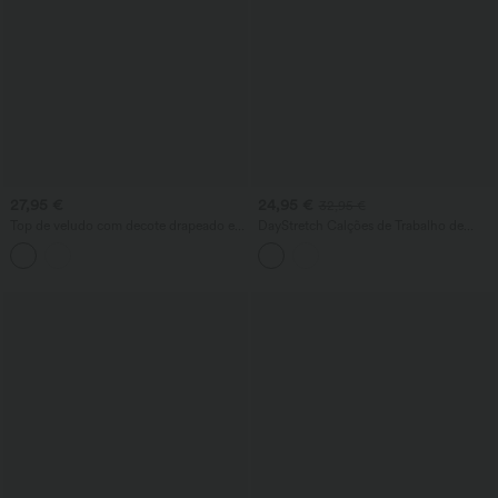
27,95 €
24,95 €
32,95 €
Top de veludo com decote drapeado e
DayStretch Calções de Trabalho de
mangas compridas
Cintura Alta 5'' com Bolsos