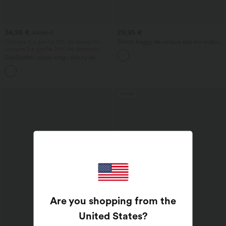
34,95 €
29,95 €
44,95 €
Compre 2 e ganhe 10% de desconto,
Shorts baggy de cintura alta em mistura
compre 3 e ganhe 20% de desconto.
de linho, com cordão e bolsos, 5''
DayStretch calças cargo skinny de
cintura alta, lisas, com bolsos com zíper
+10
Venda
Are you shopping from the
United States
?