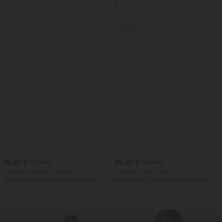
Venda
19,95 €
34,95 €
32,95 €
44,95 €
Oferta por tempo limitado
Compre 2, leve 1 grátis
Macaquinho casual mesclado com
Halara Flex™ DayStretch calças flare
decote em U e bolsos
com cintura média, bolso lateral com
fecho e corte estilo work