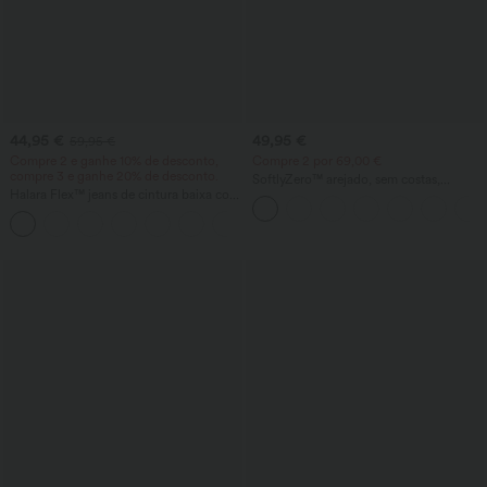
44,95 €
49,95 €
59,95 €
Compre 2 e ganhe 10% de desconto,
Compre 2 por 69,00 €
compre 3 e ganhe 20% de desconto.
SoftlyZero™ arejado, sem costas,
Halara Flex™ jeans de cintura baixa com
torcido, vestido evasê para
bolsos com zíper e corte barrel-leg -
dança/atividade - baixo suporte -
jeans casuais
comprimento mais longo - Easy Peezy
Edition - copas A-D