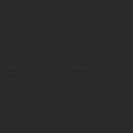
32,95 €
22,95 €
27,95 €
Breezeful™ shorts de cintura alta com
Top casual franzido com decote
cruzamento na frente, bainha curva,
redondo e mangas longas
tecido de secagem rápida e bolsos
Venda
Venda