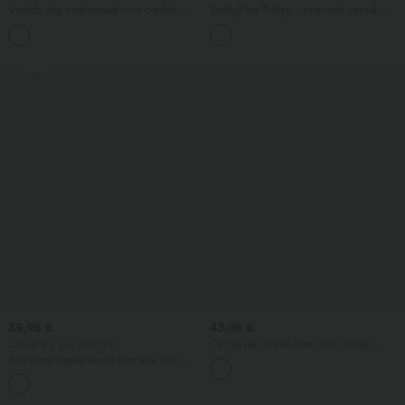
Vestido slip midi casual com cordão,
SoftlyZero™ Airy – saia mini casual,
bainha curva e fenda
leve, de cintura alta e em camadas, barra
com babados, 2-em-1 InstantCool,
ligeiramente mais longa, com bolso
Venda
39,95 €
43,95 €
Compre 2 por 69,00 €
Calças de cintura alta com cordão,
pernas largas estilo baggy, às riscas, com
Saia maxi casual de cintura alta com
aspeto de linho e bolsos
cordão e efeito linho