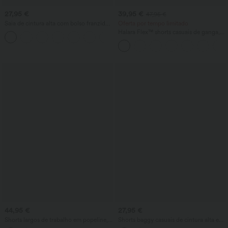
27,95 €
39,95 €
47,95 €
Saia de cintura alta com bolso franzido
Oferta por tempo limitado
e caimento fluido
Halara Flex™ shorts casuais de ganga,
+3
cintura média, bainha virada, 5'' com
bolsos
44,95 €
27,95 €
Shorts largos de trabalho em popeline,
Shorts baggy casuais de cintura alta em
cintura alta, plissados, bainha virada,
mistura de lyocell e linho, com bolsos