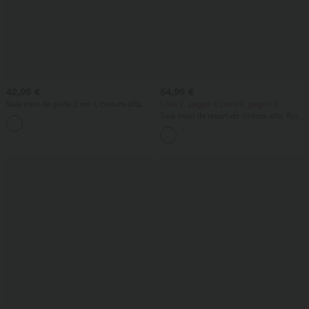
42,95 €
54,95 €
Saia mini de golfe 2 em 1, cintura alta
Leve 2, pague 1; Leve 4, pague 2
com cordão, bainha curva e bolsos –
Saia maxi de resort de cintura alta, fluida
comprimento mais longo
e em camadas