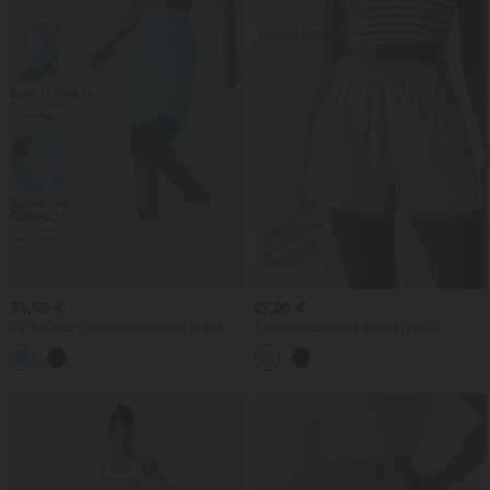
39,95 €
27,95 €
SoftlyZero™ nopeasti kuivuvat 2-in-1
Korkeavyötäröiset, leveät lyocell-
juoksushortsit, korkeavyötäröiset ja
linasekoiteshortsit taskuilla
vatsaa muotoilevat, heijastavat pisteet,
kietaisumainen helma, 9'' taskuilla