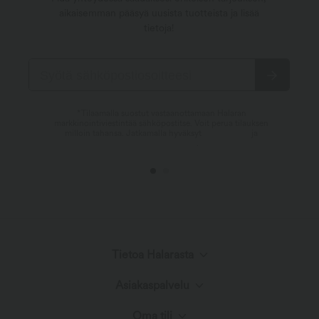
aikaisemman pääsyä uusista tuotteista ja lisää
tietoja!
*Tilaamalla suostut vastaanottamaan Halaran
markkinointiviestintää sähköpostitse. Voit perua tilauksen
milloin tahansa. Jatkamalla hyväksyt
käyttöehdot
ja
tietosuojaselosteen
.
Tietoa Halarasta
Asiakaspalvelu
Tutustu Halaraan
Oma tili