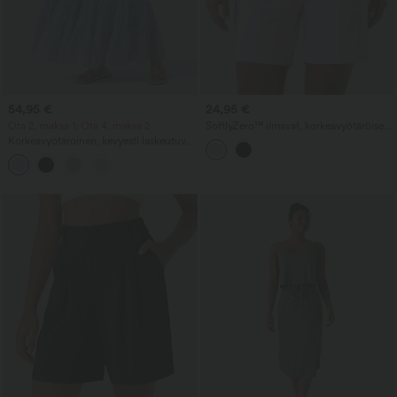
54,95 €
24,95 €
Ota 2, maksa 1; Ota 4, maksa 2
SoftlyZero™ ilmavat, korkeavyötäröiset
yoga-bermuda-shortsit nyörillä, viileällä
Korkeavyötäröinen, kevyesti laskeutuva,
tuntumalla ja taskuilla - UPF 50+
kerroksellinen maxi-lomahame