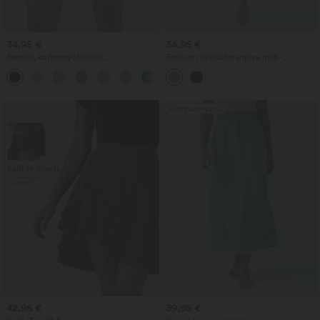
34,95 €
34,95 €
Rennot, korkeavyötäröiset
Rentoon käyttöön sopiva midi-
bermudashortsit taskuilla ja leveillä
liivimekko, jossa nyöritys ja kaareva
lahkeilla, pellavamainen tuntu
halkiollinen helma
Alennusmyynti
42,95 €
39,95 €