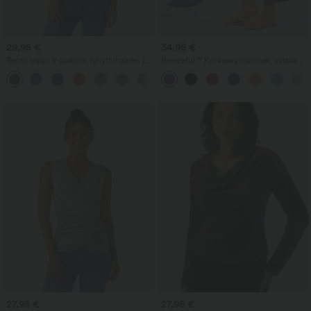
29,95 €
34,95 €
Rento toppi V-aukolla, lyhythihainen ja
Breezeful™ Korkeavyötäröiset, vatsaa
rypytetty
muotoilevat resort-housut halkiolla,
+1
nopeasti kuivuvat, taskuilla
27,95 €
27,95 €