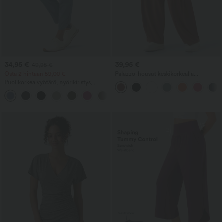
34,95 €
39,95 €
49,95 €
Osta 2 hintaan 59,00 €
Palazzo-housut keskikorkealla
vyötäröllä, elastisella vyötärönauhalla,
Puolikorkea vyötärö, nyörikiristys,
nyörillä ja taskuilla — leveät, väljät ja
kaareva helma, nopeasti kuivuvat golf-
rennot
+2
housut kapealla lahkeensuulla ja
taskuilla – UPF 40+