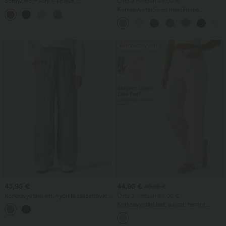
SoftlyZero™ Airy – ilmava,
Osta 2 hintaan 69,00 €
korkeavyötäröinen, kerroksellinen
Korkeavyötäröinen maksihame
minihame röyhelöhelmalla, 2-in-1
kiristysnauhalla, pellavatuntuinen ja
InstantCool, hieman pidempi rento malli
rento
taskulla
Alennusmyynti
43,95 €
44,95 €
49,95 €
Korkeavyötäröiset, nyörillä säädettävät,
Osta 2 hintaan 69,00 €
leveälahkeiset, löysät raidalliset housut
Korkeavyötäröiset, suorat, rennot
pellavamaisella tuntumalla ja taskuilla
pellavantuntuiset housut taskuilla