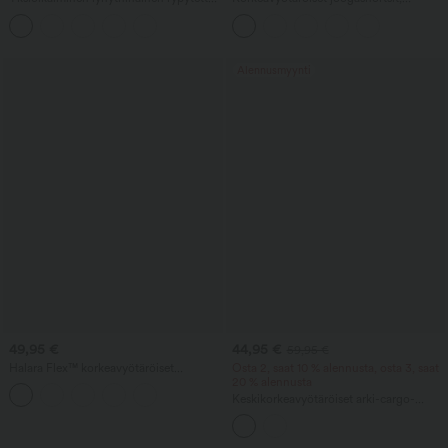
rento toppi
joustava vyötärönauha ja kiristysnyöri,
pliseeratut, 7'' taskuilla
Alennusmyynti
49,95 €
44,95 €
59,95 €
Halara Flex™ korkeavyötäröiset
Osta 2, saat 10 % alennusta, osta 3, saat
crossover-bootcut-farkut, jotka
20 % alennusta
muotoilevat vatsaa, rento malli ja taskut
Keskikorkeavyötäröiset arki-cargo-
housut, napilla ja vetoketjulla
suljettavat, sivutaskuilla, leveälahkeiset
ja väljän istuvuuden omaavat