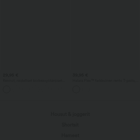
29,95 €
39,95 €
Rennot, raidalliset korkeavyötäröiset
Halara Flex™ farkkuinen rento T-paita,
shortsit pyöristetyllä helmalla ja taskuilla
pyöreä pääntie, lyhyet hihat ja tasku.
+2
Housut & joggerit
Shortsit
Hameet