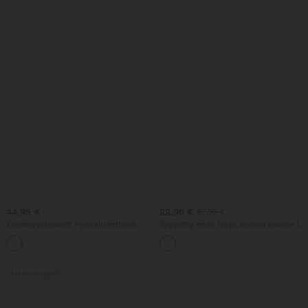
44,95 €
22,95 €
27,95 €
Korkeavyötäröiset, nyörikiristettävät,
Rypytetty rento toppi, pyöreä pääntie ja
raidalliset pellavashortsit taskuilla
pitkät hihat
Alennusmyynti