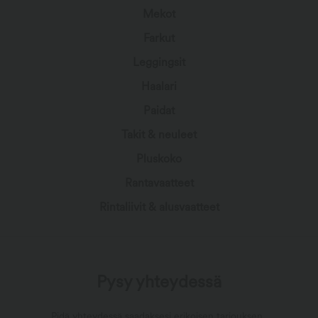
Mekot
Farkut
Leggingsit
Haalari
Paidat
Takit & neuleet
Pluskoko
Rantavaatteet
Rintaliivit & alusvaatteet
Pysy yhteydessä
Pidä yhteydessä saadaksesi erikoisen tarjouksen,