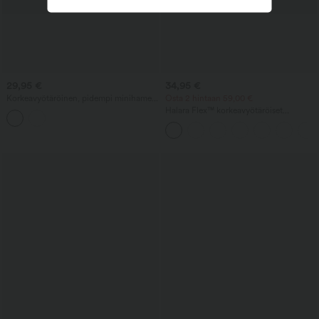
29,95 €
34,95 €
Korkeavyötäröinen, pidempi minihame
Osta 2 hintaan 59,00 €
2-in-1, Cool-Touch, raidallinen työ-A-
Halara Flex™ korkeavyötäröiset
linjainen hame
työhousut takataskulla ja lievästi
levenevillä lahkeilla