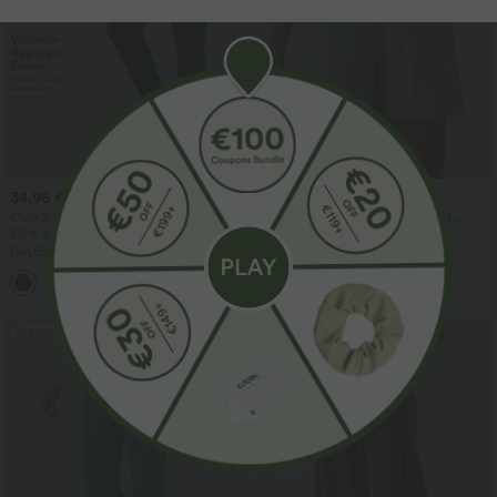
34,95 €
29,95 €
44,95 €
Osta 2, saat 10 % alennusta, osta 3, saat
Korkeavyötäröiset baggy-shortsit
20 % alennusta
pellavasekoitteesta, nyörillä, rento malli,
5'' taskuilla
DayStretch korkeavyötäröiset
kapealahkeiset cargohousut, yksiväriset,
+10
vetoketjutaskuilla
Alennusmyynti