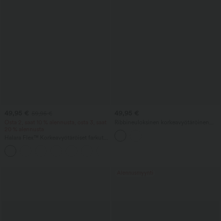
49,95 €
49,95 €
59,95 €
Osta 2, saat 10 % alennusta, osta 3, saat
Ribbineuloksinen korkeavyötäröinen
20 % alennusta
midihame, joka muotoilee vatsaa,
laskeutuva ja rento, pellavasekoitetta
Halara Flex™ Korkeavyötäröiset farkut
taskuilla, käännetyllä helmalla, leveillä
+1
lahkeilla ja pesukäsittelyllä
Alennusmyynti