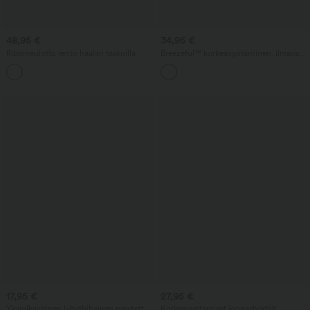
48,95 €
34,95 €
Ribbineulottu rento haalari taskuilla
Breezeful™ korkeavyötäröinen, ilmavasti
laskeutuva, nopeasti kuivuva rento
maxi-hame, taskuilla
17,95 €
27,95 €
Yksiolkaiminen lyhythihainen rypytetty
Korkeavyötäröiset joogashortsit,