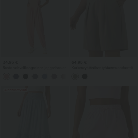
34,95 €
64,95 €
Rento vohvelikangasinen joggerihaalari
Korkeavyötäröiset työbermudashortsit
taskuilla
taskuilla
+10
Alennusmyynti