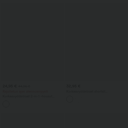
24,95 €
32,95 €
44,95 €
Rajoitetun ajan alennusmyynti
Korkeavyötäröiset shortsit
kiristysnyörillä, käännetyllä helmalla ja
Korkeavyötäröiset 2-in-1 -housut
rennolla pellavamaisella tuntumalla, 5''
kiristysnyörillä, leveälahkeiset, rento
taskuilla
malli, pellavasekoitetta, taskuilla.