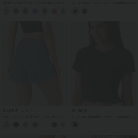
Rento toppi V-pääntiellä, ristikkäisellä
Samettitoppi laskeutuvalla kauluksella ja
edustalla ja rypytyksellä
pitkillä hihoilla
34,95 €
22,95 €
39,95 €
Keskivyötäröiset 2-in-1 juoksushortsit
OneForm Seamless Flow – saumaton,
kiristysnauhalla, kontrastiverkolla ja
croppattu rento T‑paita pyöreällä kaula-
+3
ilmavalla leikkauksella, 5''
aukolla ja lyhyillä hihoilla