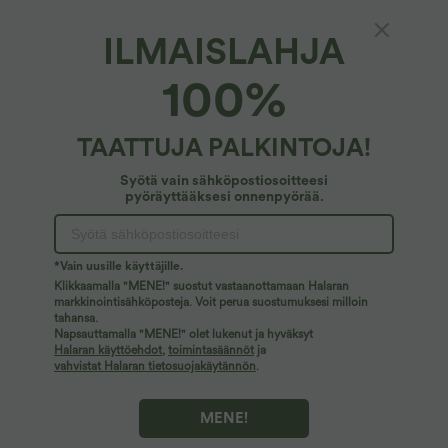
ILMAISLAHJA
100%
TAATTUJA PALKINTOJA!
Syötä vain sähköpostiosoitteesi
pyöräyttääksesi onnenpyörää.
26,95 €
24,95 €
39,95 €
Joogatoppi pyöreällä pääntiellä ja
Osta 2 hintaan 59,00 €
*Vain uusille käyttäjille.
lyhyillä hihoilla, InstantCool, nopeasti
Halara Flex™ korkeavyötäröiset
kuivuva
Klikkaamalla "MENE!" suostut vastaanottamaan Halaran
farkkubaggy-shortsit 7'' taskuilla
markkinointisähköposteja. Voit perua suostumuksesi milloin
tahansa.
Napsauttamalla "MENE!" olet lukenut ja hyväksyt
Alennusmyynti
Halaran käyttöehdot
,
toimintasäännöt
ja
vahvistat Halaran tietosuojakäytännön
.
MENE!