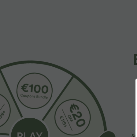
Več ljubezni
Podobni slogi
49,95 €
39,95 €
5
44,95 €
Halara Flex™ ozke legice z
Kupite 2 za 69,00 €
K
visokim pasom, videzom
Halara Flex™ bootcut
H
džinsa, dolžina 7/8, z žepi
kavbojke z visokim pasom,
v
+9
žepi in pranimi detajli
p
Sa