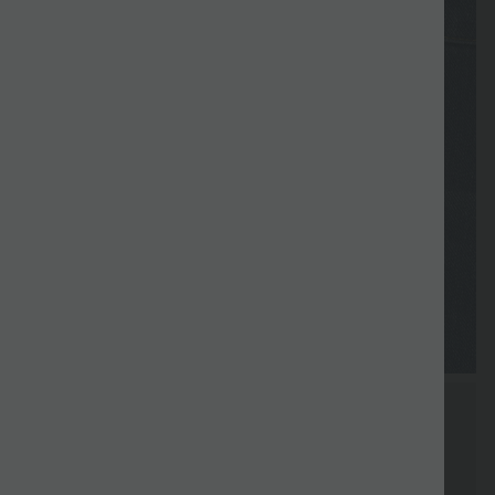
Posebni
Razprodaja
kupon