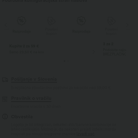
Podrobna konfiguracijska stran naslova
Posebni
Posebni
Razprodaja
Razprodaja
kupon
kupon
3 za 2
Kupite 2 za 59 €
Pridobite najcenejši ar
Samo 29,50 € na kos
BREZPLAČNO!
Pošiljanje v Slovenia
Brezplačna standardna poštnina za naročila nad
59,00 €
Pravilnik o vračilu
Enostavne vračila v 30 dneh
Obvestila
Logotip je bil integriran, nekateri stili/barvne kombinacije se
lahko razlikujejo. Možno je, da nekateri prejeti izdelki morda
imajo ali pa nimajo blagovne znamke.
Izvedi več