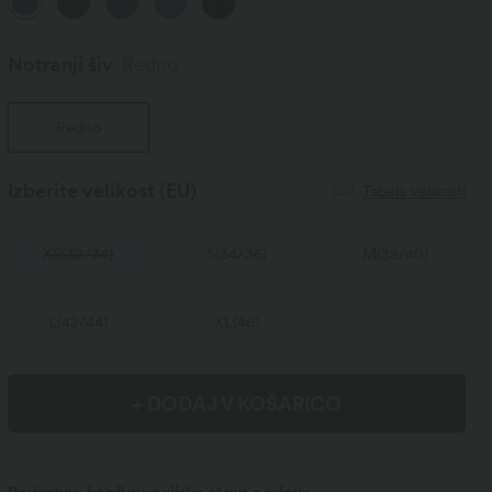
Notranji šiv️
Redno
Redno
Izberite velikost
(EU)
Tabela velikosti
XS
(
32/34
)
S
(
34/36
)
M
(
38/40
)
L
(
42/44
)
XL
(
46
)
+ DODAJ V KOŠARICO