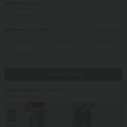
Iekšējā vīle️
Regulārs
Regulārs
Izvēlieties izmēru
(EU)
Izmēru tabula
XS
(
32/34
)
S
(
34/36
)
M
(
38/40
)
L
(
42/44
)
XL
(
46
)
+ PIEVIENOT GROZĀ
Vairāk mīlestības
Līdzīgi stili