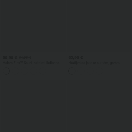
59,95 €
62,95 €
64,95 €
Halara Flex™ Šauri izskaloti ikdienas
Hūdijveida jaka ar auklām, garām
džinsi ar vidēju jostas vietu un kabatām.
piedurknēm un kengura kabatu, brīvā
crossover stilā.