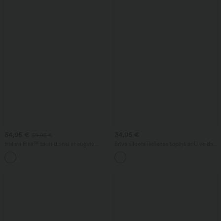
54,95 €
34,95 €
59,95 €
Halara Flex™ šauri džinsi ar augstu
Brīva silueta ikdienas topiņš ar U veida
jostasvietu, uzlocītu apakšu un kabatām,
izgriezumu un iebūvētu krūšturi
ikdienas stilā