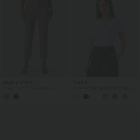
29,95 €
37,95 €
57,95 €
Halara Flex™ darba bikses ar vidēju
Breezeful™ ātri žūstošs darba tops ar
jostasvietu, izplestām kājām un kabatām
apaļu izgriezumu, īsām piedurknēm un
atslēgas formas atveri muguras daļā