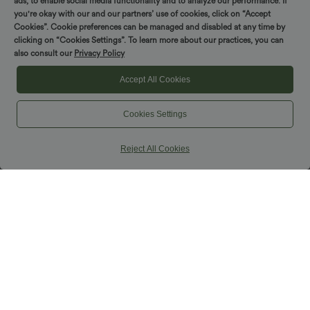
ads, to enable social media functionality and to analyze our performance. If
you're okay with our and our partners’ use of cookies, click on “Accept
Cookies”. Cookie preferences can be managed and disabled at any time by
clicking on “Cookies Settings”. To learn more about our practices, you can
also consult our
Privacy Policy
Accept All Cookies
Cookies Settings
Reject All Cookies
49,95 €
49,95 €
59,95 €
Pērkot 2, saņemiet 1 bez maksas
Pērkot 2, saņemiet 1 bez maksas
Halara Flex™ augsta vidukļa džinsi ar
Halara Flex™ Bootcut džinsi ar kabatām,
vēdera formēšanas efektu, platas kājas,
vidēji augsta jostasvieta, ikdienas stila
ikdienišķi, ar kabatām
Pārdošana