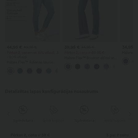
44,95 €
39,95 €
34,95 €
49,95 €
44,95 €
Pērkot 2, saņemiet 10% atlaidi, 3
Pērkot 2, cena ir 69,00 €
Halara Fl
- 20% atlaidi
augstu vid
Halara Flex™ Bootcut džinsi ar
saīsināta
Halara Flex™ ikdienas šaurie
augstu vidukli, kabatām un
džinsi ar vidēji zemu jostas līniju
mazgātu izskatu ikdienai
un kabatām ar rāvējslēdzēju
Detalizētas lapas konfigurācijas nosaukums
ns
Izpārdošana
Īpašs kupons
Izpārdošana
Īpašs kupons
Pērkot 2, cena ir 59 €
3 par 2 cenu