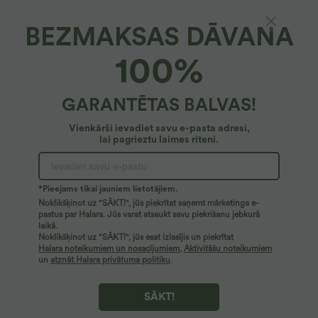
BEZMAKSAS DĀVANA
Halara Flex™ džinsa audums*
100%
Halara Flex™ velkamas džinsi ar vidēji augstu
jostasvietu, ar kabatām, ikdienas šaurā
piegriezumā
5
(
10
)
GARANTĒTAS BALVAS!
47,95 €
Vienkārši ievadiet savu e-pasta adresi,
lai pagrieztu laimes riteni.
*Pieejams tikai jauniem lietotājiem.
Noklikšķinot uz "SĀKT!", jūs piekrītat saņemt mārketinga e-
pastus par Halara. Jūs varat atsaukt savu piekrišanu jebkurā
laikā.
Noklikšķinot uz "SĀKT!", jūs esat izlasījis un piekrītat
Halara noteikumiem un nosacījumiem
,
Aktivitāšu noteikumiem
un
atznāt Halara privātuma politiku
.
SĀKT!