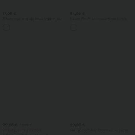
17,95 €
54,95 €
Ribots tops ar apaļu kakla izgriezumu —
Halara Flex™ ikdienas džinsa šorti ar
pamata ikdienas modelis
augstu vidukli (3'') un kabatām
39,95 €
29,95 €
49,95 €
Pērkot 2, cena ir 69,00 €
SoftlyZero™ Airy Crossover — jogas
bikses ar augstu vidukli, plašu kāju