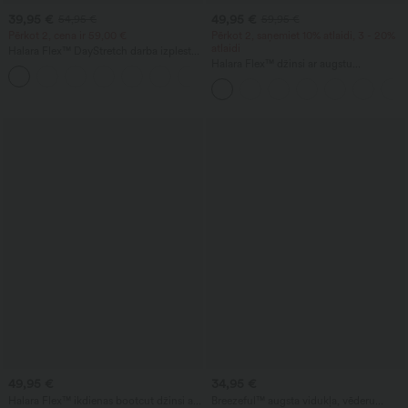
39,95 €
49,95 €
54,95 €
59,95 €
Pērkot 2, cena ir 59,00 €
Pērkot 2, saņemiet 10% atlaidi, 3 - 20%
atlaidi
Halara Flex™ DayStretch darba izplestās
bikses ar augstu jostasvietu un kabatām
Halara Flex™ džinsi ar augstu
+13
jostasvietu, kabatām, uzlocītu apmali,
plašām kājām un izmazgātu izskatu —
ikdienas džinsi.
49,95 €
34,95 €
Halara Flex™ ikdienas bootcut džinsi ar
Breezeful™ augsta vidukļa, vēderu