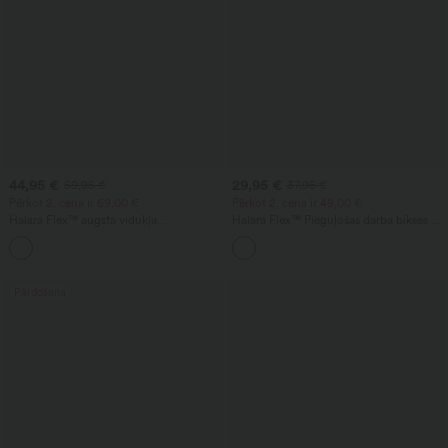
44,95 €
29,95 €
59,95 €
37,95 €
Pērkot 2, cena ir 69,00 €
Pērkot 2, cena ir 49,00 €
Halara Flex™ augsta vidukļa
Halara Flex™ Pieguļošas darba bikses ar
vienkrāsainas darba bikses ar kabatām
augstu vidukli un kabatām pepita rakstā
+8
un šaurinātu piegriezumu
Pārdošana