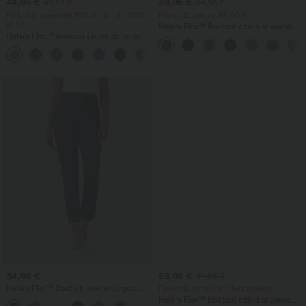
44,95 €
39,95 €
49,95 €
44,95 €
Pērkot 2, saņemiet 10% atlaidi, 3 - 20%
Pērkot 2, cena ir 69,00 €
atlaidi
Halara Flex™ Bootcut džinsi ar augstu
Halara Flex™ ikdienas šaurie džinsi ar
vidukli, kabatām un mazgātu izskatu
vidēji zemu jostas līniju un kabatām ar
ikdienai
rāvējslēdzēju
34,95 €
59,95 €
64,95 €
Halara Flex™ Darba bikses ar augstu
Pērkot 2, saņemiet 1 bez maksas
vidukli, sašaurinātas, saīsinātas, ar
Halara Flex™ bootcut džinsi ar zemu