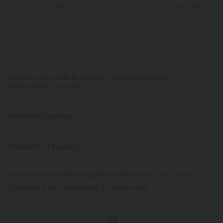
Tikai 29,50 € gabalā
Saņem lētāko prec
Produkta ID: 02770443
Denim, kas veidots dienām, pilnām darbībām –
Halara Flex™ Denim
Izstrādāts, lai izskatītos kā džins, bet inovēts, lai justos kā sporta
apģērbs. Halara Flex™ Denim sniedz elastību un maigumu, kas ļauj brīvi
Produkta iezīmes
kustēties.
Audeklis un kopšana
Četru virzienu stiepšanās
Mīksts
Ērti kā legingsi
Viegls
Bezmaksas standarta piegāde pasūtījumiem virs
59,00 €
Vienkārša preču atgriešana 30 dienu laikā