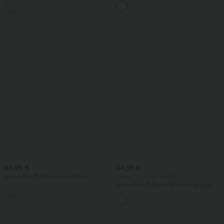
+13
ar savelkošu aizmuguri (paceļ
sēžamvietu) un vēdera kontroli
69,95 €
34,95 €
Halara Flex™ džinsi sievietēm ar
Pērkot 2, cena ir 59,00 €
apaļīgām formām — šaurs siluets, vidēji
Halara Flex™ Darba bikses ar augstu
augsta jostasvieta, ikdienas, ar kabatām
jostasvietu, aizmugures kabatu un
nedaudz izplestām kājām