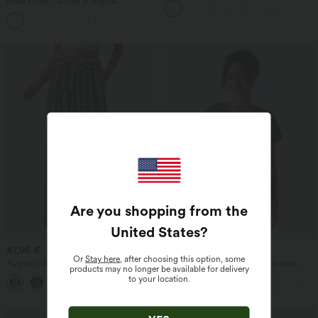
Halara Flex™ džinsi ar augstu
piegriezumu un vieglu, gaisu
jostasvietu, kabatām, brīvu siluetu un
caurlaidīgu dizainu, ar InstantCool
+2
platām kājām, ar mazgātu ikdienas
tehnoloģiju, 'pedal pusher' garuma (līdz
izskatu
teļiem), ar kabatām
Are you shopping from the
United States
?
47,95 €
29,95 €
Or
Stay here
, after choosing this option, some
Augsta vidukļa, svītrainas, plašas kūrorta
Ikdienas tops ar V veida izgriezumu,
products may no longer be available for delivery
bikses ar jostu un kabatām
īsām piedurknēm un savilkumiem
to your location.