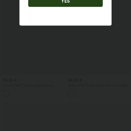
YES
39,95 €
64,95 €
Halara Flex™ vidēji augsti džinsa
Halara Flex™ asimetriski džinsi ar vidēju
ikdienas šorti 3.5'' ar kabatām
jostasvietu, ikdienišķu izplestu siluetu
un kabatām