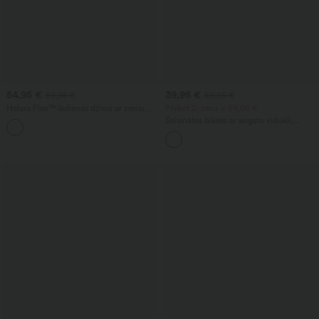
54,95 €
39,95 €
59,95 €
59,95 €
Halara Flex™ ikdienas džinsi ar zemu
Pērkot 2, cena ir 59,00 €
jostasvietu, kabatām ar rāvējslēdzēju,
Saīsinātas bikses ar augstu vidukli,
taisnām kājām un mazgātu efektu
kabatu ar rāvējslēdzēju un lina faktūru