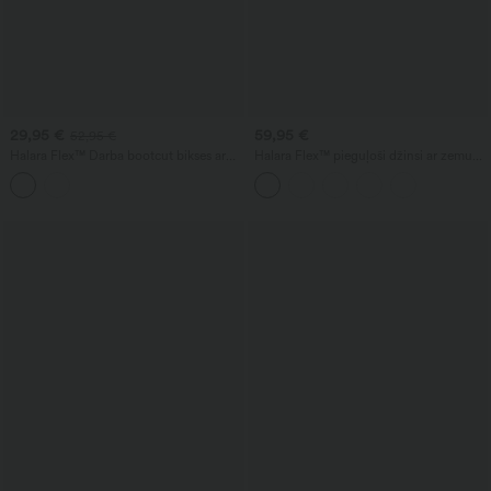
29,95 €
59,95 €
52,95 €
Halara Flex™ Darba bootcut bikses ar
Halara Flex™ pieguļoši džinsi ar zemu
vidēju jostasvietu un kabatām
jostasvietu un kabatām