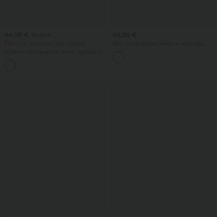
44,95 €
69,95 €
49,95 €
Pērkot 2, saņemiet 1 bez maksas
Mini tenisa sporta kleita ar iebūvētu
krūšturi, 2-in-1, ar punktiņiem un
Ikdienas džemperis ar laivas izgriezumu
kabatām — Easy Peezy Edition
un platām piedurknēm
+1