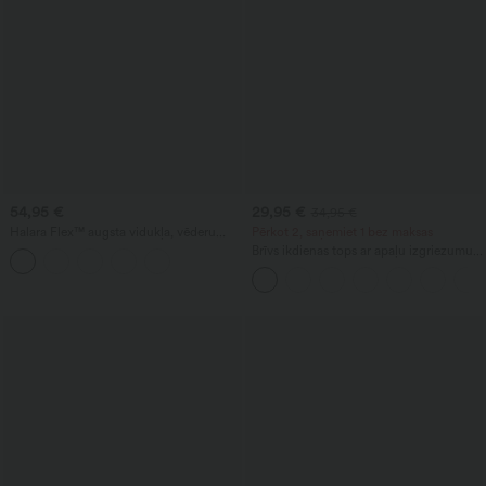
54,95 €
29,95 €
34,95 €
Halara Flex™ augsta vidukļa, vēderu
Pērkot 2, saņemiet 1 bez maksas
formējošas, šauras džinsa legingas
Brīvs ikdienas tops ar apaļu izgriezumu
ikdienai, ar kabatām
un platām 'batwing' piedurknēm