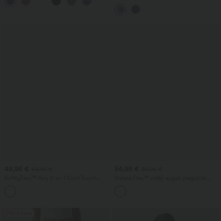
kabatām
jostasvietu, kabatām ar rāvējslēdzējiem
un izmazgātu efektu, ikdienas stilam
49,95 €
54,95 €
54,95 €
59,95 €
SoftlyZero™ Airy 2-in-1 Cool Touch
Halara Flex™ vidēji augsti pieguļoši
mini tenisa sporta kleita ar kabatu —
ikdienas džinsi ar kabatām
Easy Peezy izdevums — UPF50+
Pārdošana