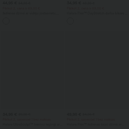
44,95 €
34,95 €
54,95 €
42,95 €
Pērkot 2, cena ir 69,00 €
Pērkot 2, cena ir 59,00 €
Ikdienas džinsi ar vidēju jostasvietu,
Halara Flex™ DayStretch darba bikses ar
auklu un kabatām
augstu vidukli, taisnām kājām un
kabatām
34,95 €
49,95 €
39,95 €
54,95 €
Pērkot 2, saņemiet 1 bez maksas
Pērkot 2, saņemiet 1 bez maksas
Halara UltraSculpt™ treniņu legingi ar
Halara Flex™ ikdienas šauri džinsi ar
augstu jostasvietu, formējoši, ar kabatu,
augstu jostasvietu un kabatām