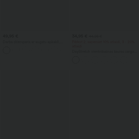
49,95 €
34,95 €
44,95 €
Darba džemperis ar augstu apkakli,
Pērkot 2, saņemiet 10% atlaidi, 3 - 20%
garām piedurknēm un asimetrisku
atlaidi
+3
apakšmalu
DayStretch vienkrāsainas šauras cargo
bikses ar augstu jostasvietu un kabatām
ar rāvējslēdzējiem