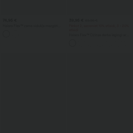
74,95 €
39,95 €
59,95 €
Halara Flex™ zema vidukļa mazgāti
Pērkot 2, saņemiet 10% atlaidi, 3 - 20%
bootcut stila ikdienas džinsi ar kabatām
atlaidi
Halara Flex™ Džinsa darba legingi ar
augstu vidukli un kabatām