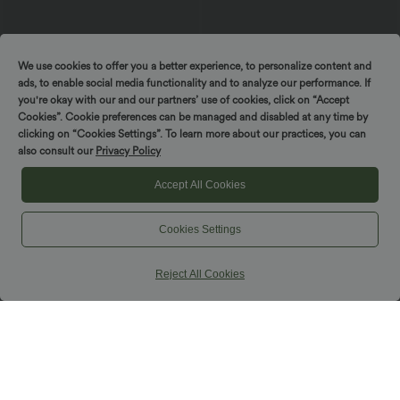
We use cookies to offer you a better experience, to personalize content and
ads, to enable social media functionality and to analyze our performance. If
you're okay with our and our partners’ use of cookies, click on “Accept
Cookies”. Cookie preferences can be managed and disabled at any time by
clicking on “Cookies Settings”. To learn more about our practices, you can
also consult our
Privacy Policy
Accept All Cookies
37,95 €
39,95 €
44,95 €
Compre 2, leve 1 grátis
Compre 2, leve 1 grátis
Cookies Settings
DayStretch bermuda de trabalho com
Halara UltraSculpt™ leggings flare de
cintura alta e pregas, 10'' com bolsos
cintura alta para yoga, com franzido que
levanta os glúteos, controlo da barriga,
Reject All Cookies
modelagem e bolsos
Venda