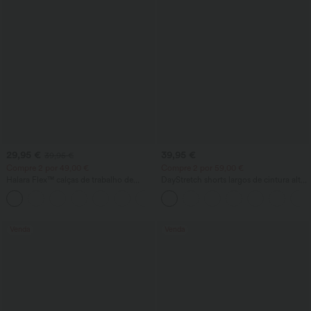
29,95 €
39,95 €
39,95 €
Compre 2 por 49,00 €
Compre 2 por 59,00 €
Halara Flex™ calças de trabalho de
DayStretch shorts largos de cintura alta
cintura alta, modeladoras do corpo e
para trabalho 4'' com bolsos
+10
que afinam a cintura, com bolsos, perna
larga e textura micro-waffle
Venda
Venda