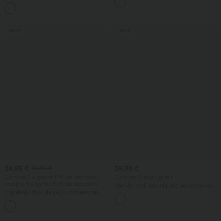
lavado de cintura alta, com bolsos e
bainha dobrada
Venda
Venda
24,95 €
39,95 €
34,95 €
Compre 2 e ganhe 10% de desconto,
Compre 2, leve 1 grátis
compre 3 e ganhe 20% de desconto.
Vestido midi casual justo ao corpo com
Top desportivo de yoga com decote
franzidos e amarração
redondo, mangas compridas e franzido
+7
- UPF50+