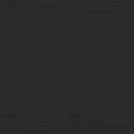
Compre 2 por 59,00 €
Compre 2 e ganhe 10% de desconto,
compre 3 e ganhe 20% de desconto.
Top desportivo de yoga ombro único,
manga comprida com orifício para o
DayStretch calças cargo skinny de
+3
polegar, bainha curva (high-low), de
cintura alta, lisas, com bolsos com zíper
secagem rápida, com sutiã integrado
Venda
Venda
42,95 €
39,95 €
Compre 2 e ganhe 10% de desconto,
Compre 2, leve 1 grátis
compre 3 e ganhe 20% de desconto.
DayStretch bermuda de cintura alta com
Halara Flex™ Bermuda casual em denim
corte baggy estilo work, 7'' com bolsos