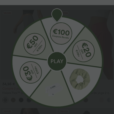
rápida e toque fresco, com bolsos -
UPF40+
Venda
Venda
34,95 €
29,95 €
34,95 €
Compre 2 por 59,00 €
Compre 2, leve 1 grátis
Halara Flex™ calças de trabalho de
SoftlyZero™ Airy - shorts de yoga 2 em 1
cintura alta com bolso traseiro e ligeiro
InstantCool, cintura super alta, 9" com
+13
alargamento na perna
bolsos
Venda
Venda