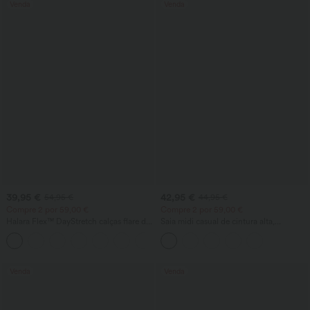
Venda
Venda
39,95 €
42,95 €
54,95 €
44,95 €
Compre 2 por 59,00 €
Compre 2 por 59,00 €
Halara Flex™ DayStretch calças flare de
Saia midi casual de cintura alta,
cintura alta com bolsos para trabalho
modeladora para a barriga, franzida,
+13
com barra curva, 2 em 1 fleece/PU
Venda
Venda