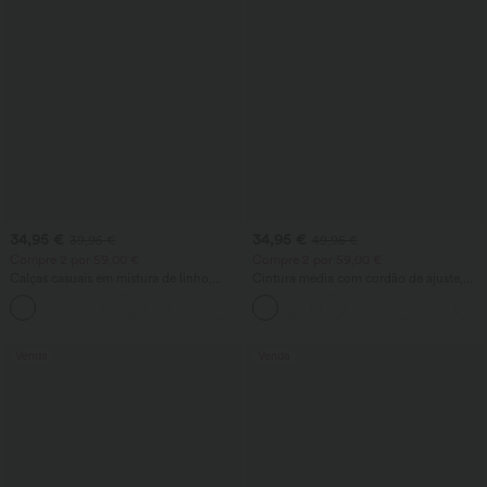
34,95 €
34,95 €
39,95 €
49,95 €
Compre 2 por 59,00 €
Compre 2 por 59,00 €
Calças casuais em mistura de linho,
Cintura média com cordão de ajuste,
cintura alta, perna larga, com cordão e
bainha curva, calças de golfe de
+5
bolsos
secagem rápida com corte afunilado e
bolsos – UPF 40+
Venda
Venda