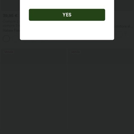
YES
39,95 €
29,95 €
44,95 €
Compre 2 e ganhe 10% de desconto,
Compre 2 por 49,00 €
compre 3 e ganhe 20% de desconto.
DayStretch calças casuais de cintura alta
Halara Flex™ leggings casuais em denim
com corte 'barrel-leg' e bolsos
com cós alto, controle abdominal e
bolsos
Venda
Venda