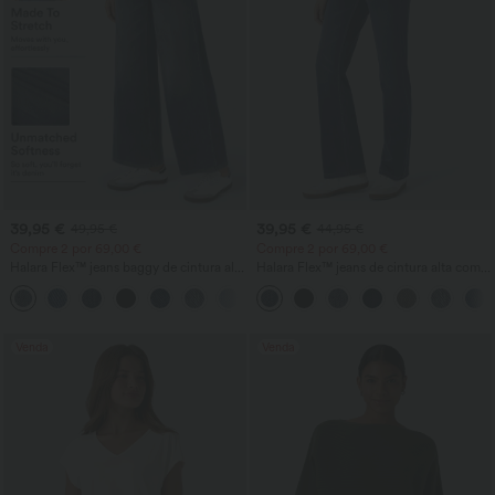
39,95 €
39,95 €
49,95 €
44,95 €
Compre 2 por 69,00 €
Compre 2 por 69,00 €
Halara Flex™ jeans baggy de cintura alta
Halara Flex™ jeans de cintura alta com
com bolsos, pernas largas, lavados,
bolsos, lavagem desgastada e corte
+2
casual
bootcut casual
Venda
Venda