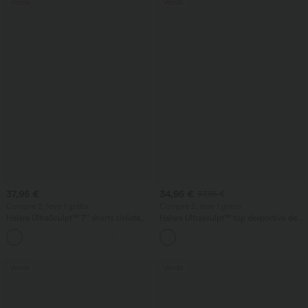
Venda
Venda
37,95 €
34,95 €
37,95 €
Compre 2, leve 1 grátis
Compre 2, leve 1 grátis
Halara UltraSculpt™ 7'' shorts ciclista
Halara Ultrasculpt™ top desportivo de
com cintura alta, controle da barriga,
treino, suporte médio, costas abertas,
+10
bolso lateral e modelagem para treino
sutiã integrado com fivela ajustável
Venda
Venda