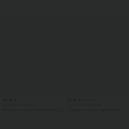
cruzada e bolso, liso
com cordão, mesh de contraste, bolso
+16
2-em-1 e caimento fluido
Venda
Venda
34,95 €
29,95 €
34,95 €
Compre 2 por 49,00 €
Compre 2 por 49,00 €
Saia midi casual em cotelê com cintura
DayStretch calças de ioga de cintura
média e bolso frontal lateral com aba
alta com controle de barriga, perna
+1
ampla, corte baggy e bolsos