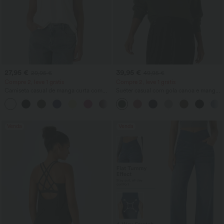
27,95 €
39,95 €
29,95 €
49,95 €
Compre 2, leve 1 grátis
Compre 2, leve 1 grátis
Camiseta casual de manga curta com
Suéter casual com gola canoa e mangas
decote em V
morcego.
+9
Venda
Venda