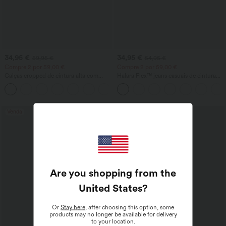
34,95 €
34,95 €
59,95 €
54,95 €
Compre 2 por 59,00 €
Compre 2 por 59,00 €
Calças cropped de cintura alta com
Halara Flex™ jeans casuais de cintura
bolso com zíper em tecido com toque
alta com bolso cruzado e acabamento
+7
de linho
lavado
Venda
Venda
Are you shopping from the
United States
?
Or
Stay here
, after choosing this option, some
products may no longer be available for delivery
to your location.