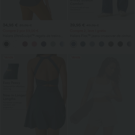
34,95 €
39,95 €
39,95 €
49,95 €
Compre 2 por 59,00 €
Compre 2, leve 1 grátis
Halara UltraSculpt™ regata de treino
Halara Flex™ jeans crossover de cintura
com decote redondo e barra curva
alta com efeito modelador na barriga,
+11
corte reto casual e bolsos
Venda
Venda