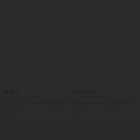
Venda
Venda
32,95 €
47,95 €
49,95 €
Compre 2, leve 1 grátis
Compre 2 por 69,00 €
SoftlyZero™ bermuda de ioga arejada,
Macacão casual sem mangas com
de cintura alta, com bolsos e
costas em U e bolsos
+16
InstantCool
Venda
Venda