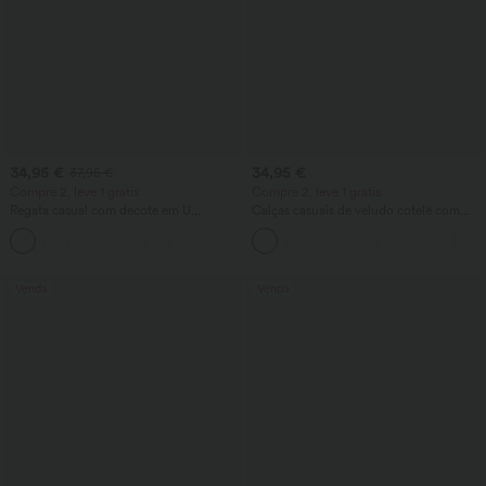
34,95 €
34,95 €
37,95 €
Compre 2, leve 1 grátis
Compre 2, leve 1 grátis
Regata casual com decote em U
Calças casuais de veludo cotelê com
profundo e sutiã embutido - para copas
cintura média e bolso com zíper
B–E
Venda
Venda