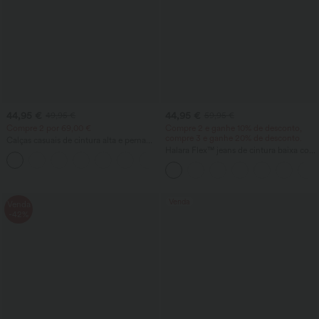
44,95 €
44,95 €
49,95 €
59,95 €
Compre 2 por 69,00 €
Compre 2 e ganhe 10% de desconto,
compre 3 e ganhe 20% de desconto.
Calças casuais de cintura alta e perna
reta, com toque de linho e bolsos
Halara Flex™ jeans de cintura baixa com
+4
bolsos com zíper e corte barrel-leg -
jeans casuais
Venda
Venda
-42%