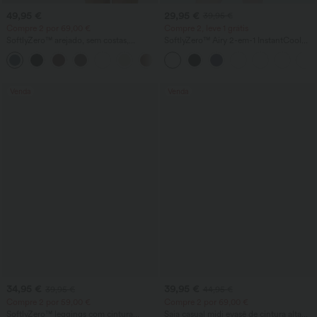
49,95 €
29,95 €
39,95 €
Compre 2 por 69,00 €
Compre 2, leve 1 grátis
SoftlyZero™ arejado, sem costas,
SoftlyZero™ Airy 2-em-1 InstantCool
torcido, vestido evasê para
shorts de ioga – cintura super alta, 5''
+13
dança/atividade - baixo suporte -
com bolsos, comprimento mais longo
comprimento mais longo - Easy Peezy
Edition - copas A-D
Venda
Venda
34,95 €
39,95 €
39,95 €
44,95 €
Compre 2 por 59,00 €
Compre 2 por 69,00 €
SoftlyZero™ leggings com cintura
Saia casual midi evasê de cintura alta