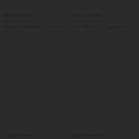
29,95 €
37,95 €
49,95 €
42,95 €
Oferta por tempo limitado
Compre 2, leve 1 grátis
Macacão de trabalho com decote em V,
Halara UltraSculpt™ leggings bootcut
mangas curtas, detalhe cruzado com
para yoga, cintura alta, com controle
laço, plissado e bolsos — superfácil
abdominal modelador e bolso
Venda
Venda
34,95 €
34,95 €
42,95 €
44,95 €