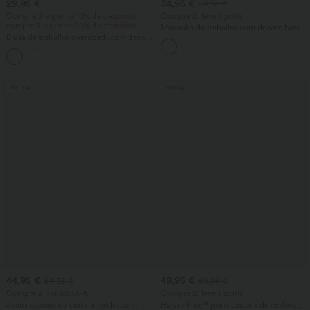
29,95 €
34,95 €
54,95 €
Compre 2 e ganhe 10% de desconto,
Compre 2, leve 1 grátis
compre 3 e ganhe 20% de desconto.
Macacão de trabalho com decote barco,
Blusa de trabalho oversized, com decote
sem mangas, amarração lateral, toque
em V, mangas curtas e tecido com
refrescante Cool-Touch, listrado e com
+1
recuperação de vincos
bolsos – Edição Easy Peezy
Venda
Venda
44,95 €
49,95 €
54,95 €
59,95 €
Compre 2 por 69,00 €
Compre 2, leve 1 grátis
Jeans casuais de cintura média com
Halara Flex™ jeans casuais de cintura