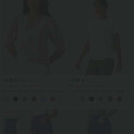
32,95 €
29,95 €
34,95 €
Compre 2, leve 1 grátis
Compre 2, leve 1 grátis
Blusa casual com decote em V e mangas
Top desportivo de ioga com decote
curtas bufantes
redondo, manga curta, franzido e
sensação fresca - UPF50+
Venda
Venda