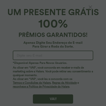
Compre 2, leve 1 grátis
Compre 2, leve 1 grátis
Halara UltraSculpt™ Calças Baggy de
Halara UltraSculpt™ leggings de treino
UM PRESENTE GRÁTIS
Yoga de Cintura Alta com Controle
de cintura alta, modeladoras, com bolso
Abdominal, Listras Color-Block e Bolsos
e controle abdominal
100%
Venda
Venda
PRÊMIOS GARANTIDOS!
Apenas Digite Seu Endereço de E-mail
Para Girar a Roda da Sorte.
*Disponível Apenas Para Novos Usuários.
Ao clicar em "VAI!", você concorda em receber e-mails de
marketing sobre a Halara. Você pode retirar seu consentimento a
qualquer momento.
Ao clicar em "VAI!", você leu e concorda com os
Termos e Condições da Halara
,
Regras da Atividade
e
reconhece a Política de Privacidade da Halara
.
29,95 €
34,95 €
37,95 €
44,95 €
Compre 2 e ganhe 10% de desconto,
Compre 2, leve 1 grátis
compre 3 e ganhe 20% de desconto.
Halara Flex™ DayStretch calças flare
VAI!
Joggers de cintura alta com cordão,
com cintura média, bolso lateral com
franzidos e corte afunilado, de secagem
fecho e corte estilo work