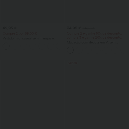
49,95 €
34,95 €
54,95 €
Compre 2 por 69,00 €
Compre 2 e ganhe 10% de desconto,
compre 3 e ganhe 20% de desconto.
Vestido midi casual sem mangas e
costas descobertas, com decote
Macacão com decote em V, sem
cruzado, corte fluido e bolsos
mangas, franzido e bolso – Easy Peezy
Venda