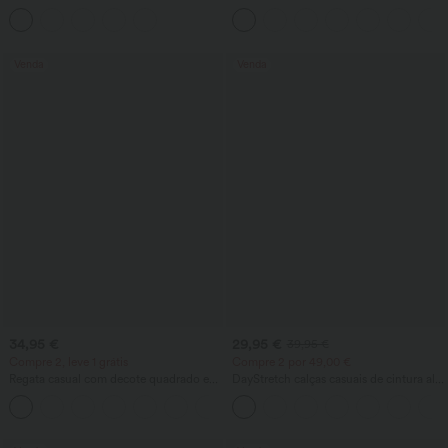
cordão e bolsos
alta com efeito modelador na barriga,
perna larga e bolsos
Venda
Venda
34,95 €
29,95 €
39,95 €
Compre 2, leve 1 grátis
Compre 2 por 49,00 €
Regata casual com decote quadrado e
DayStretch calças casuais de cintura alta
sutiã embutido, copas B-E
com bolsos e perna reta