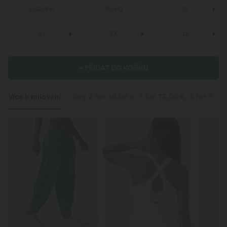
L
(
42/44
)
XL
(
46
)
1X
2X
3X
4X
+ PŘIDAT DO KOŠÍKU
Více k milování
Buy 2 for 49,00 €, 3 for 73,00 €, 4 for 98,00 €