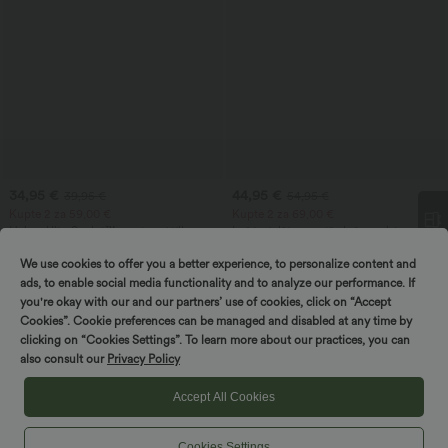
34,95 €
44,95 €
39,95 €
54,95 €
Kupte 2 za 59,00 €
Kupte 2 za 69,00 €
Halara UltraSculpt™ sportovní tílko s
Ležérní džíny se středně vysokým
kulatým výstřihem a zaobleným
pasem, stahovací šňůrkou a kapsami
Vytočte a vyhrajte!
+11
spodním lemem
We use cookies to offer you a better experience, to personalize content and
ads, to enable social media functionality and to analyze our performance. If
you're okay with our and our partners’ use of cookies, click on “Accept
Prodej
Cookies”. Cookie preferences can be managed and disabled at any time by
clicking on “Cookies Settings”. To learn more about our practices, you can
also consult our
Privacy Policy
Accept All Cookies
Cookies Settings