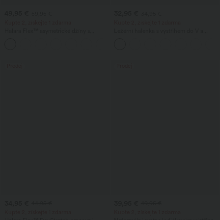
49,95 €
32,95 €
59,95 €
34,95 €
Kupte 2, získejte 1 zdarma
Kupte 2, získejte 1 zdarma
Halara Flex™ asymetrické džíny s
Ležérní halenka s výstřihem do V a
nízkým pasem, se zipovými kapsami,
krátkými nabíranými rukávy
+5
volným širokým střihem, vyprané,
ležérní
Prodej
Prodej
34,95 €
39,95 €
44,95 €
49,95 €
Kupte 2, získejte 1 zdarma
Kupte 2, získejte 1 zdarma