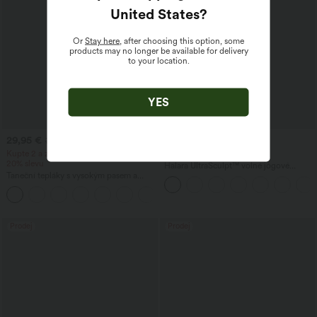
United States
?
Or
Stay here
, after choosing this option, some
products may no longer be available for delivery
to your location.
YES
29,95 €
39,95 €
37,95 €
49,95 €
Kupte 2 a získejte 10% slevu, 3 a získejte
Kupte 2, získejte 1 zdarma
20% slevu
Halara UltraSculpt™ volné jógové
Taneční tepláky s vysokým pasem a
kalhoty s vysokým pasem a kontrolou
šňůrkou, s řasením a zúženým střihem,
břicha, s barevnými blokovými pruhy a
rychleschnoucí s chladivým dotykem, s
kapsami
kapsami — UPF40+
Prodej
Prodej