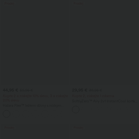
Prodej
Prodej
44,95 €
29,95 €
59,95 €
39,95 €
Kupte 2 a získejte 10% slevu, 3 a získejte
Kupte 2, získejte 1 zdarma
20% slevu
SoftlyZero™ Airy 2v1 InstantCool šortky
Halara Flex™ ležérní džíny s nízkým
na jógu s extra vysokým pasem a
pasem, kapsami na zip a nohavicemi ve
kapsami, délka 7"
tvaru sudu
Prodej
Prodej