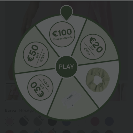
Barva
Nosegay
Prodej
Nové
Nové
Prodej
Prodej