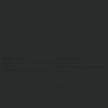
44,95 €
39,95 €
49,95 €
44,95 €
Kupte 2 a získejte 10% slevu, 3 a získejte
Kupte 2 za 69,00 €
20% slevu
Halara Flex™ džíny s vysokým pasem a
Halara Flex™ džíny se středním pasem,
kapsami, vyprané, ležérní bootcut střih
drapovaným lyocellem, s práním –
ležérní, volné se širokými nohavicemi a
kapsami.
Prodej
Prodej