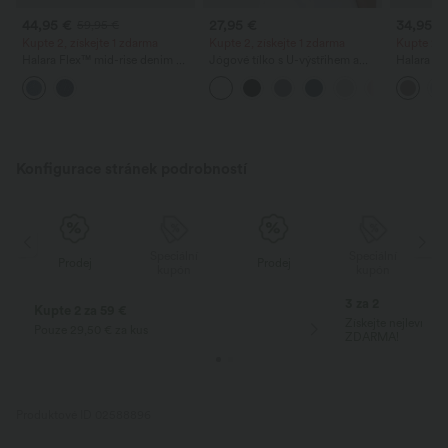
44,95 €
27,95 €
34,95 €
59,95 €
Kupte 2, získejte 1 zdarma
Kupte 2, získejte 1 zdarma
Kupte 2 z
Halara Flex™ mid-rise denim —
Jógové tílko s U-výstřihem a
Halara Fl
ležérní balónové joggery s
zaobleným lemem InstantCool -
pracovní 
kapsami
UPF50+
pasem, k
nohavice
Konfigurace stránek podrobností
Speciální
Speciální
Prodej
Prodej
kupón
kupón
3 za 2
Kupte 2 za 59 €
Získejte nejlevnějš
Pouze 29,50 € za kus
ZDARMA!
Produktové ID 02588896