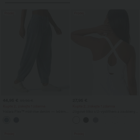
Prodej
Prodej
44,95 €
27,95 €
59,95 €
Kupte 2, získejte 1 zdarma
Kupte 2, získejte 1 zdarma
Halara Flex™ mid-rise denim — ležérní
Jógové tílko s U-výstřihem a zaobleným
balónové joggery s kapsami
lemem InstantCool - UPF50+
Prodej
Prodej