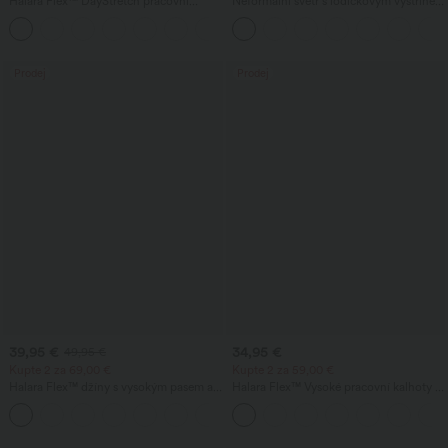
Halara Flex™ DayStretch pracovní
Neformální svetr s lodičkovým výstřihem
zvonové kalhoty se středním pasem a
a netopýřími rukávy
+12
postranní kapsou na zip.
Prodej
Prodej
39,95 €
34,95 €
49,95 €
Kupte 2 za 69,00 €
Kupte 2 za 59,00 €
Halara Flex™ džíny s vysokým pasem a
Halara Flex™ Vysoké pracovní kalhoty s
kapsami — volné, se širokými
kapsou na zadní straně a mírným
+2
nohavicemi, prané, ležérní.
rozšířením