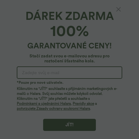
DÁREK ZDARMA
SoftlyZero™ Airy*
100%
Everyday SoftlyZero™ vzdušná překřížená 2 v
1 tenisová minisukně s postranní kapsou
InstantCool - Lucid
4.9
(
10561
)
GARANTOVANÉ CENY!
32,95 €
Buy 2 for 49,00 €, 3 for 73,00 €, 4 for 98,00 €
Stačí zadat svou e-mailovou adresu pro
roztočení šťastného kola.
*Pouze pro nové uživatele.
Kliknutím na "JÍT!" souhlasíte s přijímáním marketingových e-
mailů o Halara. Svůj souhlas můžete kdykoli odvolat.
Kliknutím na "JÍT!" jste přečetli a souhlasíte s
Podmínkami a ujednáními Halara
,
Pravidly akce
a
potvrzujete Zásady ochrany soukromí Halara
.
JÍT!