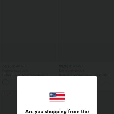
34,95 €
29,95 €
42,95 €
39,95 €
Kupte 2 za 59,00 €
Kupte 2 za 49,00 €
Halara Flex™ DayStretch pracovní
Kalhoty s vysokým pasem, se šňůrkou v
kalhoty s vysokým pasem, kapsami a
pase, kapsami, širokými nohavicemi,
+24
rovnými nohavicemi
volné, ležérní, s lněným vzhledem
Prodej
Prodej
Are you shopping from the