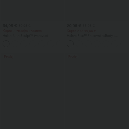
34,95 €
29,95 €
39,95 €
35,95 €
Kupte 2, získejte 1 zdarma
Kupte 2 za 49,00 €
Halara UltraSculpt™ tvarovací
Halara Flex™ Pracovní kalhoty s
tréninkové legíny s vysokým pasem —
vysokým pasem, kapsami a širokými
+13
řasený efekt pro pozvednutí hýždí,
nohavicemi ve vaflové struktuře
kontrola břicha, s kapsou
Prodej
Prodej