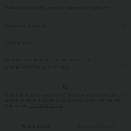
Měkká a elegantní, vzdušná tkanina SoftlyZero™
Pociťte se, jako byste se vznášeli na vzduchu, s naší superměkkou látkou,
která je příjemná na dotek.
Vlastnosti produktu
Čtyřsměrové roztažení
Dýchatelný
Látky a péče
Na dotek chladivý
Měkký a hebký
Doprava zdarma na objednávky nad
59,00 €
Snadné vrácení zboží do 30 dnů
Odvádí vlhkost
Logo bylo integrováno, některé styly/barvy se mohou lišit. Je
možné, že některé přijaté položky mohou nebo nemusí mít
logo značky.
Dozvědět se více
Více k lásce
Recenze(10561)