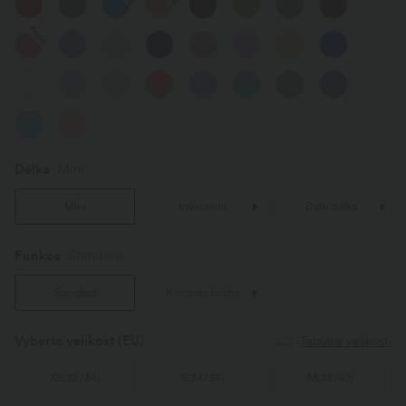
Prodej
Délka
Mini
Mini
mikromini
Delší délka
Funkce
Standard
Standard
Kontrola břicha
Vyberte velikost
(EU)
Tabulka velikostí
XS
(
32/34
)
S
(
34/36
)
M
(
38/40
)