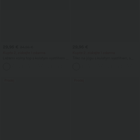
29,95 €
29,95 €
34,95 €
Kupte 2, získejte 1 zdarma
Kupte 2, získejte 1 zdarma
Ležérní volný top s kulatým výstřihem a
Tílko na jógu s kulatým výstřihem, s
netopýřími rukávy
nařasením a chladivým efektem
+1
(UPF50+)
Prodej
Prodej