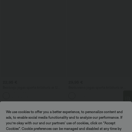
22,95 €
29,95 €
Bezšuvju jogas sporta krūšturis ar U
Bezšuvains jogas sporta krūšturis ar
veida izgriezumu, viegls atbalsts, īss
izgriezumiem un zemu atbalstu
modelis no vafeļraksta auduma
Spiežiet un laimējiet!
Pārdošana
We use cookies to offer you a better experience, to personalize content and
ads, to enable social media functionality and to analyze our performance. If
you're okay with our and our partners’ use of cookies, click on “Accept
Cookies”. Cookie preferences can be managed and disabled at any time by