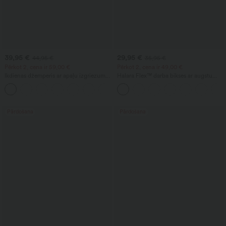
39,95 €
29,95 €
44,95 €
35,95 €
Pērkot 2, cena ir 59,00 €
Pērkot 2, cena ir 49,00 €
Ikdienas džemperis ar apaļu izgriezumu,
Halara Flex™ darba bikses ar augstu
nolaistiem pleciem un garām
jostasvietu, kabatām, plašām kājām un
+2
piedurknēm
vafeļu tekstūru
Pārdošana
Pārdošana