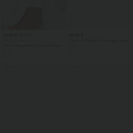
34,95 €
32,95 €
42,95 €
Pērkot 2, cena ir 59,00 €
OneForm Seamless Flow jogas tops ar
iebūvētu krūšturi un izgriezumu
Viena pleca garroku jogas sporta tops ar
īkšķa atveri, izliektu apmali (augsts
+3
priekšā, zems aizmugurē), ātri žūstošs,
ar iebūvētu krūšturi
Pārdošana
Pārdošana