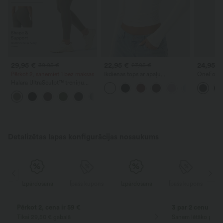
29,95 €
22,95 €
24,95 €
39,95 €
27,95 €
Pērkot 2, saņemiet 1 bez maksas
Ikdienas tops ar apaļu
OneForm 
izgriezumu, garām piedurknēm
legingi ar
Halara UltraSculpt™ treniņu
un krokojumiem
kontrolē 
legingi ar augstu vidukli, vēdera
sēžamvie
+17
kontroles un formējošu efektu,
ar kabatām
Detalizētas lapas konfigurācijas nosaukums
ns
Izpārdošana
Īpašs kupons
Izpārdošana
Īpašs kupons
Pērkot 2, cena ir 59 €
3 par 2 cenu
Tikai 29,50 € gabalā
Saņem lētāko prec