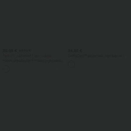
39,95 €
34,95 €
49,95 €
Pērkot 2, saņemiet 1 bez maksas
SoftlyZero™ plūša īsais joga tops ar
izgriezumiem
Halara UltraSculpt™ Plašas jogas bikses
ar augstu jostasvietu, vēdera kontroli,
krāsu bloku svītrām un kabatām