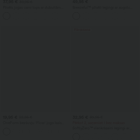
37,95 €
49,95 €
39,95 €
Plisēts jogas cami tops ar dubultām
Breezeful™ plīsēti legingi ar augstu
lencēm, ātri žūstošs
vidukli (2 vienā) ar kontrasta tīklojumu,
ātri žūstoši, deju legingi ar pēdas cilpām
un kabatām
Pārdošana
19,95 €
32,95 €
22,95 €
39,95 €
OneForm bezšuvju 'Flow' joga īsais
Pērkot 2, saņemiet 1 bez maksas
tops ar iebūvētu krūšturi, krustotām
SoftlyZero™ vienkrāsaini legingi ar
lencēm, bez aizmugures un dziļu V
krustojošu jostas daļu un kabatu
izgriezumu