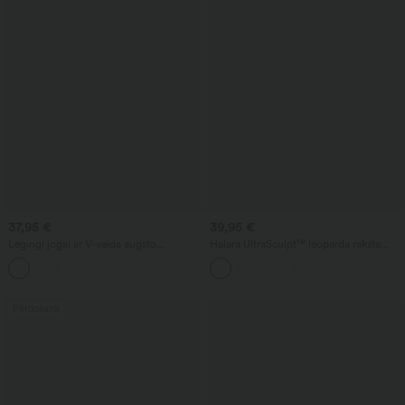
37,95 €
39,95 €
Legingi jogai ar V-veida augsto
Halara UltraSculpt™ leoparda raksta
jostasvietu, kontrastējošu mežģīņu joslu
jogas tops ar apaļu izgriezumu, iebūvētu
un izplestām kāju daļām, ar kabatām
krūšturi un krustotu apmali
Pārdošana