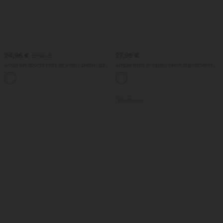
24,95 €
27,95 €
27,95 €
Joga un sporta tops ar vienu plecu, garu
Jogas tops ar apaļu kakla izgriezumu,
piedurkni, īkšķa caurumu un
racerback aizmuguri un drapētām
+1
savilkumiem
detaļām
Pārdošana