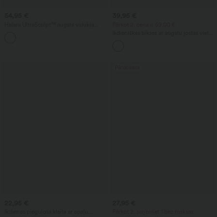
54,95 €
39,95 €
Halara UltraSculpt™ augsta vidukļa
Pērkot 2, cena ir 59,00 €
jogas legingi ar vēdera kontroles efektu,
Ikdienišķas bikses ar augstu jostas vietu,
kontrastējošu mežģīņu apdari,
aukliņu un platām kājām, no lina
izplestiem galiem un kabatām
maisījuma, ar kabatām
Pārdošana
22,95 €
27,95 €
Ikdienas pieguļoša kleita ar apaļu
Pērkot 2, saņemiet 1 bez maksas