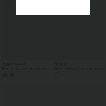
52,95 €
32,95 €
54,95 €
Halara UltraSculpt™ jogas legingi ar
Halara UltraSculpt™ īss treniņu tops ar V
leoparda rakstu, V-veida augstu
veida izgriezumu un racerback
jostasvietu, kontrastējošām mežģīnēm,
aizmuguri, ar vidēju atbalstu
izplestām kājām un kabatām