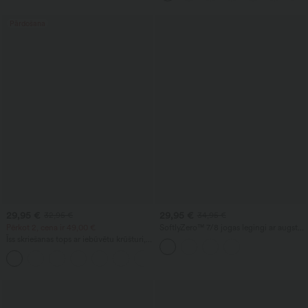
Pārdošana
29,95 €
29,95 €
32,95 €
34,95 €
Pērkot 2, cena ir 49,00 €
SoftlyZero™ 7/8 jogas legingi ar augstu
vidukli, pārklājošu jostasvietu, kabatu un
Īss skriešanas tops ar iebūvētu krūšturi,
kontrastējošu mežģīni — UPF50+
bez aizmugures un ar krustveida
+6
siksnām, kausiņiem A–D