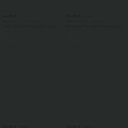
44,95 €
34,95 €
39,95 €
Pērkot 2, cena ir 69,00 €
Pērkot 2, cena ir 59,00 €
Halara UltraSculpt™ augsta vidukļa
SoftlyZero™ augstas jostasvietas deju
jogas legingi ar vēdera kontroli,
balona jogger bikses ar vēdera
kontrastējošu mežģīņu detaļu, izplestām
formēšanas efektu un kabatām —
kājām un kabatu.
UPF50+
Pārdošana
Pārdošana
34,95 €
34,95 €
39,95 €
39,95 €