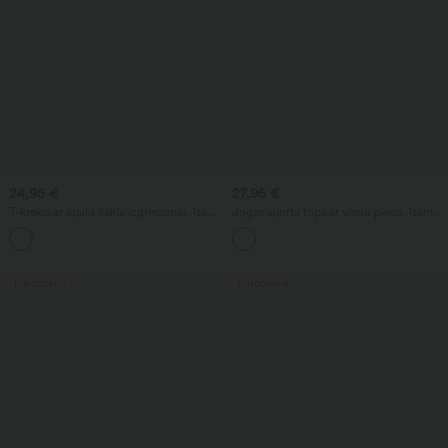
24,95 €
27,95 €
T-krekls ar apaļu kakla izgriezumu, īsām
Jogas sporta tops ar vienu plecu, īsām
piedurknēm, savilkts, šaurs, īss,
piedurknēm un savilkumiem
ikdienišķs
Pārdošana
Pārdošana