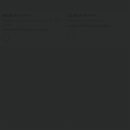
49,95 €
32,95 €
59,95 €
34,95 €
Pērkot 2, saņemiet 10% atlaidi, 3 - 20%
Pērkot 2, cena ir 49,00 €
atlaidi
Augsta vidukļa, brīvas, plata
Halara Flex™ džinsi ar augstu
piegriezuma ikdienas bikses ar kabatām
jostasvietu, kabatām, uzlocītu apmali,
+1
plašām kājām un izmazgātu izskatu —
ikdienas džinsi.