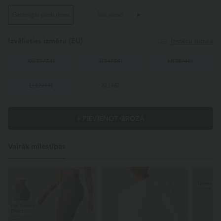
Garšmīgās piedurknes
Īsils manči
Izvēlieties izmēru
(EU)
Izmēru tabula
XS
(
32/34
)
S
(
34/36
)
M
(
38/40
)
L
(
42/44
)
XL
(
46
)
+ PIEVIENOT GROZĀ
Vairāk mīlestības