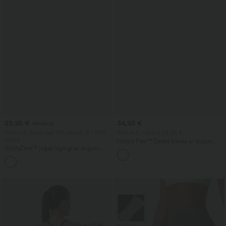
29,95 €
34,95 €
69,95 €
Pērkot 2, saņemiet 10% atlaidi, 3 - 20%
Pērkot 2, cena ir 59,00 €
atlaidi
Halara Flex™ Darba bikses ar augstu
SoftlyZero™ jogas legingi ar augstu
jostasvietu, aizmugures kabatu un
jostasvietu, krustenisku dizainu un
nedaudz izplestām kājām
kabatu ar kontrastējošu mežģīni -
UPF50+