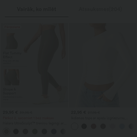
Vairāk, ko mīlēt
Atsauksmes(204)
Pārdošana
29,95 €
22,95 €
39,95 €
27,95 €
Pērkot 2, saņemiet 1 bez maksas
Ikdienas tops ar apaļu izgriezumu,
garām piedurknēm un krokojumiem
Halara UltraSculpt™ treniņu legingi ar
augstu vidukli, vēdera kontroles un
+17
formējošu efektu, ar kabatām