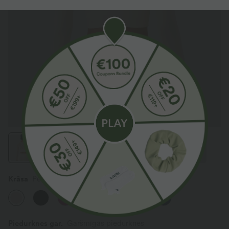
Krāsa
Pearled Ivory
Piedurknes gar.
Garšmīgās piedurknes