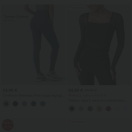
Pārdošana
24,95 €
24,95 €
44,95 €
OneForm Seamless Flow jogas legingi
Pērkot 2, cena ir 69,00 €
ar augstu jostasvietu, kas kontrolē
Treniņu tops 2 vienā ar kvadrātveida
vēderu un paceļ sēžamvietu
izgriezumu, garām piedurknēm ar īkšķa
atverēm, kontrastējošu tīklojumu,
rievotu efektu un izliekto apakšmalu
Pārdošana
Pārdošana
-57%