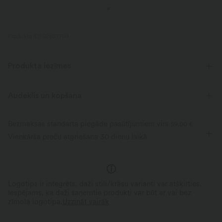
Produkta ID: 02857704
Produkta iezīmes
Audeklis un kopšana
Bezmaksas standarta piegāde pasūtījumiem virs
59,00 €
Vienkārša preču atgriešana 30 dienu laikā
Logotips ir integrēts, daži stili/krāsu varianti var atšķirties.
Iespējams, ka daži saņemtie produkti var būt ar vai bez
zīmola logotipa.
Uzzināt vairāk