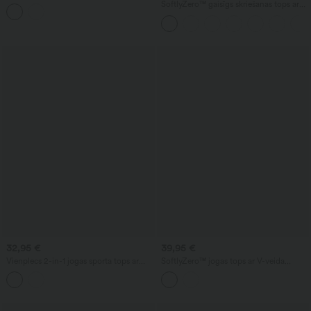
izgriezumu, īsām piedurknēm un
SoftlyZero™ gaisīgs skriešanas tops ar
pagarinātu mini garumu
kvadrātveida izgriezumu, īsāka
piegriezuma, ar atvēsinošu efektu —
pagarināta garuma versija — UPF50+
32,95 €
39,95 €
Vienplecs 2-in-1 jogas sporta tops ar
SoftlyZero™ jogas tops ar V-veida
garām piedurknēm, īkšķa atverēm un
izgriezumu un iebūvētu krūšturi —
rušētu tīklojumu
UPF50+