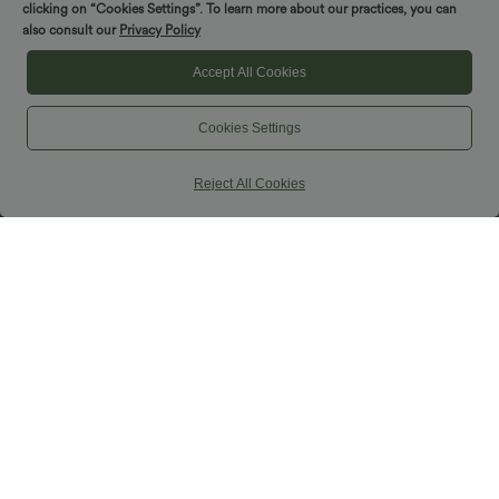
clicking on “Cookies Settings”. To learn more about our practices, you can
also consult our
Privacy Policy
Accept All Cookies
Cookies Settings
Reject All Cookies
39,95 €
34,95 €
Halara Ultrasculpt™ legingi skriešanai ar
Pērkot 2, cena ir 59,00 €
augstu jostasvietu, vēdera kontroli,
Halara UltraSculpt™ jogas sporta
krustotu aizmuguri un kabatām
krūšturis ar veidotiem kausiņiem, vieglu
atbalstu un pacelšanas efektu
Pārdošana