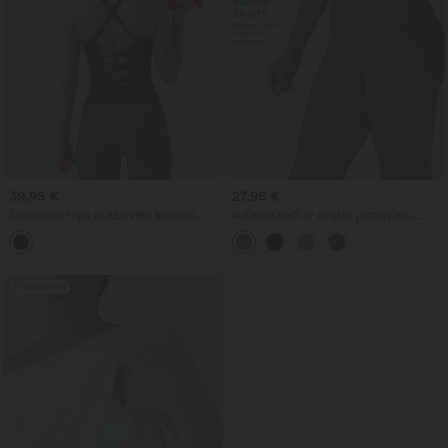
39,95 €
27,95 €
Skriešanas tops ar iebūvētu krūšturi,
Ikdienas šorti ar augstu jostasvietu,
krustotām lencītēm un atvērtu muguru
krokojumiem un iebūvētām biksītēm,
— pagarināts modelis, krūzītes A–D
2.5''
Pārdošana