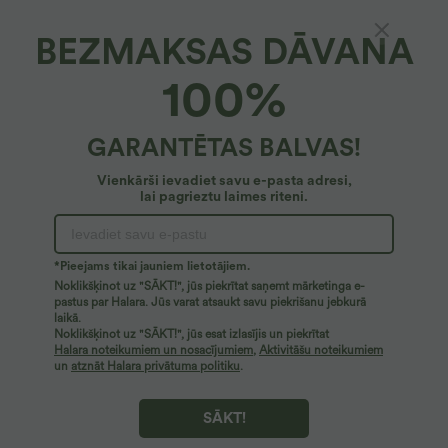
BEZMAKSAS DĀVANA
Īss 2 vienā jogas sporta tops ar kontrastējošu
100%
tīklojumu, garām piedurknēm un īkšķa
atverēm
4.8
(
204
)
GARANTĒTAS BALVAS!
34,95 €
39,95 €
Vienkārši ievadiet savu e-pasta adresi,
lai pagrieztu laimes riteni.
*Pieejams tikai jauniem lietotājiem.
Noklikšķinot uz "SĀKT!", jūs piekrītat saņemt mārketinga e-
pastus par Halara. Jūs varat atsaukt savu piekrišanu jebkurā
laikā.
Noklikšķinot uz "SĀKT!", jūs esat izlasījis un piekrītat
Halara noteikumiem un nosacījumiem
,
Aktivitāšu noteikumiem
un
atznāt Halara privātuma politiku
.
SĀKT!