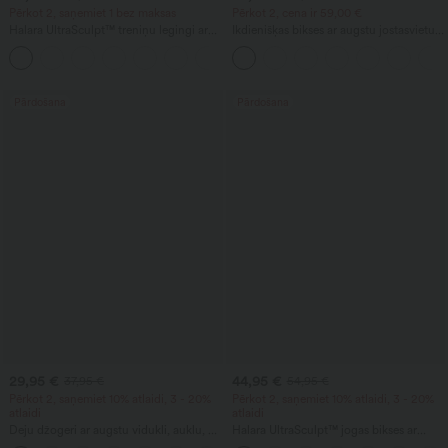
Pērkot 2, saņemiet 1 bez maksas
Pērkot 2, cena ir 59,00 €
Halara UltraSculpt™ treniņu legingi ar
Ikdienišķas bikses ar augstu jostasvietu,
augstu jostasvietu, formējoši, ar kabatu,
auklu un kabatām, ar platu brīvu kāju
+13
ar savelkošu aizmuguri (paceļ
piegriezumu, ar lina sajūtu
sēžamvietu) un vēdera kontroli
Pārdošana
Pārdošana
29,95 €
44,95 €
37,95 €
54,95 €
Pērkot 2, saņemiet 10% atlaidi, 3 - 20%
Pērkot 2, saņemiet 10% atlaidi, 3 - 20%
atlaidi
atlaidi
Deju džogeri ar augstu vidukli, auklu, ar
Halara UltraSculpt™ jogas bikses ar
krokojumu, šauri pieguloši, ātri žūstoši,
leoparda rakstu — augsta jostasvieta,