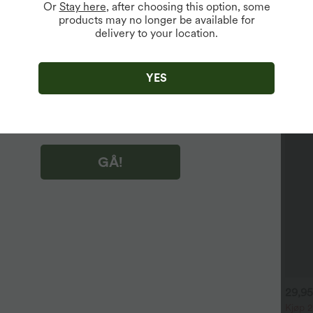
Or
Stay here
, after choosing this option, some
products may no longer be available for
delivery to your location.
lgjengelig for nye brukere.
likke på "GÅ!", godtar du å motta markedsførings-e-post om
 Du kan trekke tilbake samtykket ditt når som helst.
YES
likke på "GÅ!", har du lest og godtatt
s vilkår og betingelser
,
Aktivitetsregler
og
er Halara's personvernerklæring
.
GÅ!
4,95 €
44,95 €
29,95
54,95 €
jøp 2, få 1 gratis
Kjøp 2 for 69,00 €
Kjøp 2