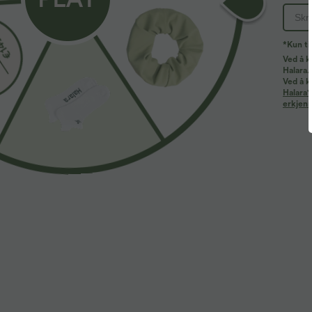
*Kun ti
Ved å k
Halara.
Mer å elske
Buy 2, Get 1 Free
Lignende stiler
Ved å k
Halara'
erkjenn
34,95 €
44,95 €
3
42,95 €
Kjøp 2 for 59,00 €
Skjortekjole med krage,
K