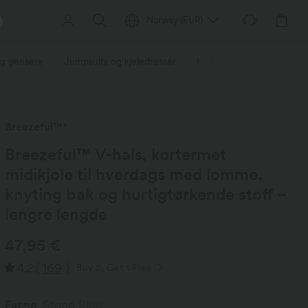
Norway
(
EUR
)
og gensere
Jumpsuits og kjeledresser
Korte bukser
Skjørt
Breezeful™*
Breezeful™ V-hals, kortermet
midikjole til hverdags med lomme,
knyting bak og hurtigtørkende stoff –
lengre lengde
47,95 €
4.2
(
169
)
Buy 2, Get 1 Free
Farge
Stone Blue