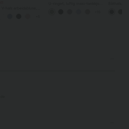
tt
U-ringet, luftig maxi-tankkjole
Båthals, er
ri V-hals arbeidsbluse,
til hverdags
arbeidsjump
+15
rmet og oversized
sidene, kjø
+5
effekt, str
lommer – E
nde