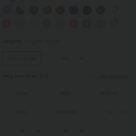
Salg
Ny
Salg
Lengde
Lengere lengde
Lengere lengde
Midi
Velg størrelse
(EU)
Størrelsesguide
XS
(
34
)
S
(
36
)
M
(
38/40
)
L
(
42
)
XL
(
44/46
)
1X
2X
3X