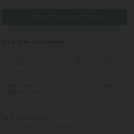
+ LEGG TIL I HANDLEPOSEN
Detaljside konfigurasjonstittel
Spesialkupong
Salg
Spesialkupong
Salg
Spesialkupong
Kjøp 2 for 59 €
3 for 2
Bare € 29,50 per stk
Få den billigste vare
Frakt til Norway
Gratis standardfrakt på bestillinger over
59,00 €