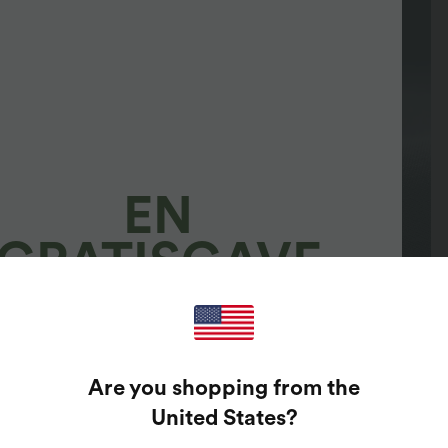
EN
GRATISGAVE
100%
Are you shopping from the
ARANTERTE PREMIER!
United States
?
re skriv inn din e-postadresse for å spille lykkehjul.